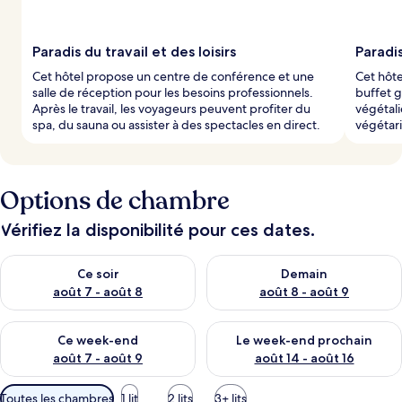
Paradis du travail et des loisirs
Paradis
Cet hôtel propose un centre de conférence et une
Cet hôte
salle de réception pour les besoins professionnels.
buffet g
Après le travail, les voyageurs peuvent profiter du
végétali
spa, du sauna ou assister à des spectacles en direct.
végétari
Options de chambre
Vérifiez la disponibilité pour ces dates.
Vérifier la disponibilité pour ce soir août 7 - août 8
Vérifier la disponibilité pour 
Ce soir
Demain
août 7 - août 8
août 8 - août 9
Vérifier la disponibilité pour ce week-end août 7 - août 9
Vérifier la disponibilité pour 
Ce week-end
Le week-end prochain
août 7 - août 9
août 14 - août 16
Filtres
Toutes les chambres
1 lit
2 lits
3+ lits