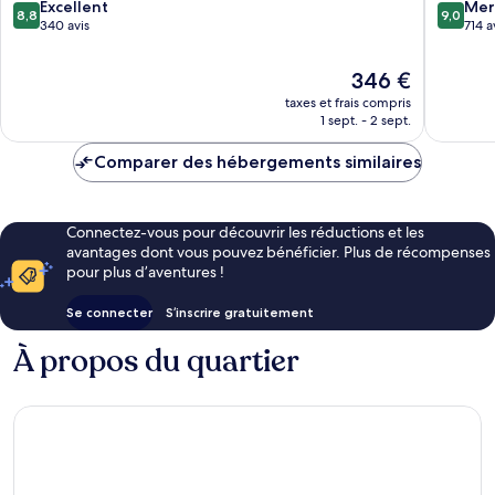
Calheta
Funchal
8.8
9.0
Excellent
Mer
8,8
9,0
sur
sur
340 avis
714 a
10,
10,
Excellent,
Merveill
Le
346 €
340 avis
714 avis
nouveau
taxes et frais compris
prix
1 sept. - 2 sept.
est
de
Comparer des hébergements similaires
346 €
Connectez-vous pour découvrir les réductions et les
avantages dont vous pouvez bénéficier. Plus de récompenses
pour plus d’aventures !
Se connecter
S’inscrire gratuitement
À propos du quartier