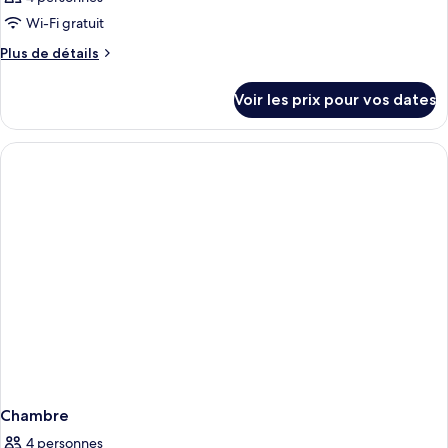
Wi-Fi gratuit
Plus
Plus de détails
de
détails
Voir les prix pour vos dates
sur
le
type
de
chambre
Chambre
Chambre
4 personnes