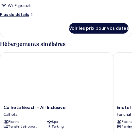
Wi-Fi gratuit
Plus
Plus de détails
de
détails
Voir les prix pour vos dates
sur
le
type
Hébergements similaires
de
chambre
Calheta Beach - All Inclusive
Enotel Li
Chambre
Calheta
Enotel
Calheta Beach - All Inclusive
Enotel 
Beach
Lido
Calheta
Funchal
-
–
Piscine
Spa
Piscin
All
All
Transfert aéroport
Parking
Parkin
Inclusive
Inclusiv