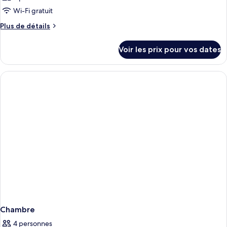
Wi-Fi gratuit
Plus
Plus de détails
de
détails
Voir les prix pour vos dates
sur
le
type
de
chambre
Chambre
Chambre
4 personnes