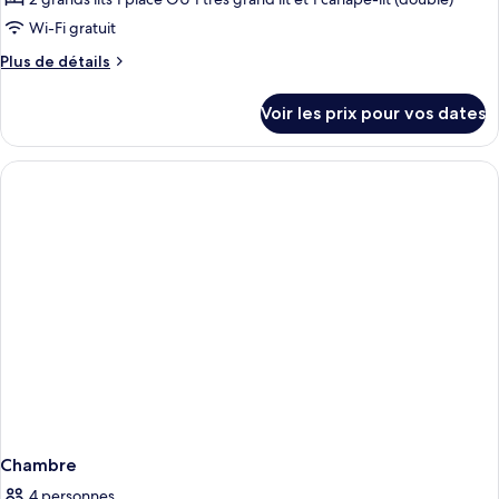
de
Wi-Fi gratuit
chambre :
Plus
Plus de détails
Chambre
de
Double,
détails
Voir les prix pour vos dates
balcon,
sur
le
vue
type
mer
de
chambre
Chambre
Double,
balcon,
vue
mer
Chambre
4 personnes