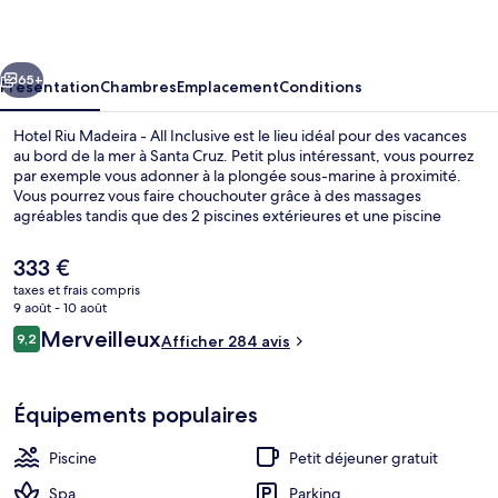
Madeira
-
cédent
Suivant
All
65+
Présentation
Chambres
Emplacement
Conditions
Inclusive
Hotel Riu Madeira - All Inclusive est le lieu idéal pour des vacances
au bord de la mer à Santa Cruz. Petit plus intéressant, vous pourrez
par exemple vous adonner à la plongée sous-marine à proximité.
Vous pourrez vous faire chouchouter grâce à des massages
agréables tandis que des 2 piscines extérieures et une piscine
couverte vous permettront de passer des moments de pure
détente. Les options de restauration comprennent 2 restaurants,
Le
333 €
tandis que les 4 bars/salons vous invitent à siroter des boissons
prix
taxes et frais compris
rafraîchissantes. Cet hôtel tout inclus abrite en outre une salle de
actuel
9 août - 10 août
fitness, une piscine pour enfants et une terrasse. Les autres
Piscine couverte, 2 piscines extérieure
est
Avis
voyageurs ne disent que du bien en ce qui concerne le personnel
Merveilleux
9,2
Afficher 284 avis
de
9,2 sur 10
attentionné.
voyageurs
333 €.
Équipements populaires
Piscine
Petit déjeuner gratuit
Spa
Parking