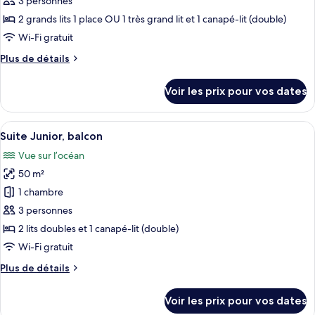
pour
3 personnes
vue
ce
partielle
2 grands lits 1 place OU 1 très grand lit et 1 canapé-lit (double)
sur
type
Wi-Fi gratuit
la
de
mer
Plus
Plus de détails
chambre :
de
Chambre
détails
Voir les prix pour vos dates
sur
Double
le
Standard,
type
Afficher
Une chambre d’hôtel équipée d’un lit, 
balcon
5
de
Suite Junior, balcon
toutes
chambre
Vue sur l’océan
Chambre
les
Double
50 m²
photos
Standard,
pour
1 chambre
balcon
ce
3 personnes
type
2 lits doubles et 1 canapé-lit (double)
de
Wi-Fi gratuit
chambre :
Plus
Plus de détails
Suite
de
Junior,
détails
Voir les prix pour vos dates
balcon
sur