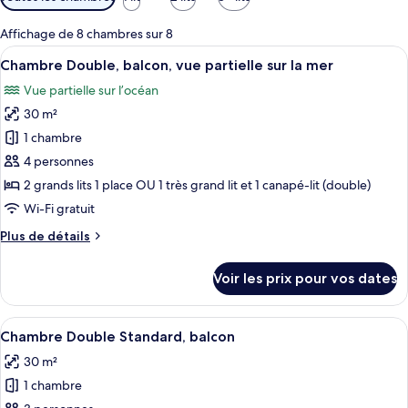
disponibles
pour
Affichage de 8 chambres sur 8
les
Afficher
Un balcon avec vue sur l’océan, un esp
5
Chambre Double, balcon, vue partielle sur la mer
chambres
toutes
Vue partielle sur l’océan
les
30 m²
photos
pour
1 chambre
ce
4 personnes
type
2 grands lits 1 place OU 1 très grand lit et 1 canapé-lit (double)
de
Wi-Fi gratuit
chambre :
Plus
Plus de détails
Chambre
de
Double,
détails
Voir les prix pour vos dates
balcon,
sur
le
vue
type
Afficher
Une chambre d’hôtel avec un grand lit,
partielle
5
de
Chambre Double Standard, balcon
toutes
sur
chambre
30 m²
Chambre
les
la
Double,
1 chambre
photos
mer
balcon,