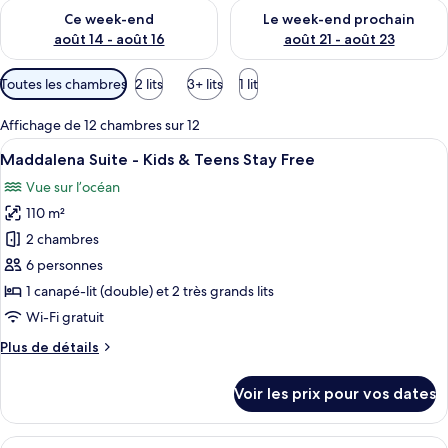
Vérifier la disponibilité pour ce week-end août 14 - août 16
Vérifier la disponibilité pour
Ce week-end
Le week-end prochain
août 14 - août 16
août 21 - août 23
Filtres
Toutes les chambres
2 lits
3+ lits
1 lit
disponibles
pour
Affichage de 12 chambres sur 12
les
Afficher
Une chambre d’hôtel avec un lit, un bu
12
Maddalena Suite - Kids & Teens Stay Free
chambres
toutes
Vue sur l’océan
les
110 m²
photos
pour
2 chambres
ce
6 personnes
type
1 canapé-lit (double) et 2 très grands lits
de
Wi-Fi gratuit
chambre :
Plus
Plus de détails
Maddalena
de
Suite
détails
Voir les prix pour vos dates
-
sur
le
Kids
type
Afficher
Une chambre d’hôtel moderne avec balc
&