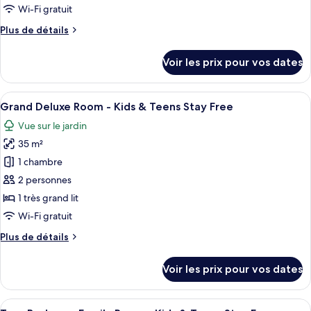
de
Wi-Fi gratuit
Free
chambre :
Plus
Plus de détails
Tavolara
de
Suite
détails
Voir les prix pour vos dates
-
sur
le
Kids
type
Afficher
Une chambre avec un lit, un mur décor
&
9
de
Grand Deluxe Room - Kids & Teens Stay Free
toutes
Teens
chambre
Vue sur le jardin
Tavolara
les
Stay
Suite
35 m²
photos
Free
-
pour
1 chambre
Kids
ce
&
2 personnes
Teens
type
1 très grand lit
Stay
de
Wi-Fi gratuit
Free
chambre :
Plus
Plus de détails
Grand
de
Deluxe
détails
Voir les prix pour vos dates
Room
sur
le
-
type
Afficher
Une chambre d’hôtel équipée d’un lit, d
Kids
9
de