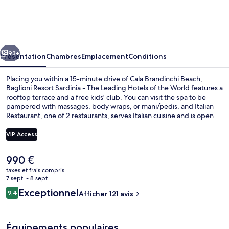
Resort
Sardinia
-
cédent
Suivant
The
93+
Présentation
Chambres
Emplacement
Conditions
Leading
Placing you within a 15-minute drive of Cala Brandinchi Beach,
Hotels
Baglioni Resort Sardinia - The Leading Hotels of the World features a
rooftop terrace and a free kids' club. You can visit the spa to be
of
pampered with massages, body wraps, or mani/pedis, and Italian
the
Restaurant, one of 2 restaurants, serves Italian cuisine and is open
for breakfast, lunch, and dinner. Other features of this luxurious
World
hotel include an outdoor pool, a poolside bar, and a health club.
VIP Access
Fellow travelers love the helpful staff.
Le
990 €
Piscine extérieure, parasols de plage, 
prix
taxes et frais compris
actuel
7 sept. - 8 sept.
est
Avis
Exceptionnel
9,4
Afficher 121 avis
de
9,4 sur 10
voyageurs
990 €.
Équipements populaires