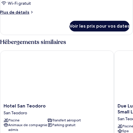
de
Wi-Fi gratuit
Teens
chambre :
Stay
Plus
Plus de détails
Grand
Free
de
Deluxe
détails
Voir les prix pour vos dates
Sea
sur
le
View
type
Hébergements similaires
-
de
Kids
chambre
Hotel San Teodoro
Due Lune
Grand
&
Deluxe
Teens
Sea
Stay
View
Free
-
Kids
&
Teens
Stay
Free
Hotel
Due
Hotel San Teodoro
Due Lu
San
Lune
Small 
San Teodoro
Teodoro
Puntaldi
San Teo
Piscine
Transfert aéroport
San
Resort
Animaux de compagnie
Parking gratuit
Teodoro
&
Piscin
admis
Spa
Golf