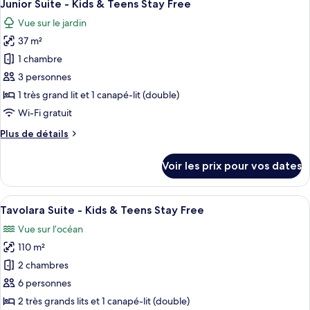
8
de
Junior Suite - Kids & Teens Stay Free
toutes
&
chambre
Vue sur le jardin
Rooftop
les
Teens
Terrace
37 m²
photos
Stay
Suite
pour
Free
1 chambre
-
ce
Kids
3 personnes
&
type
1 très grand lit et 1 canapé-lit (double)
Teens
de
Wi-Fi gratuit
Stay
chambre :
Free
Plus
Plus de détails
Junior
de
Suite
détails
Voir les prix pour vos dates
-
sur
le
Kids
type
Afficher
Une chambre d’hôtel avec un lit, un bu
&
11
de
Tavolara Suite - Kids & Teens Stay Free
toutes
Teens
chambre
Vue sur l’océan
Junior
les
Stay
Suite
110 m²
photos
Free
-
pour
2 chambres
Kids
ce
&
6 personnes
Teens
type
2 très grands lits et 1 canapé-lit (double)
Stay