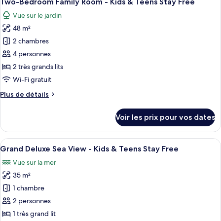
Two-Bedroom Family Room - Kids & Teens Stay Free
toutes
&
chambre
Vue sur le jardin
Grand
les
Teens
Deluxe
48 m²
photos
Stay
Room
pour
Free
2 chambres
-
ce
Kids
4 personnes
&
type
2 très grands lits
Teens
de
Wi-Fi gratuit
Stay
chambre :
Free
Plus
Plus de détails
Two-
de
Bedroom
détails
Voir les prix pour vos dates
Family
sur
le
Room
type
Afficher
Une chambre d’hôtel avec un lit, un bu
-
7
de
Grand Deluxe Sea View - Kids & Teens Stay Free
toutes
Kids
chambre
Vue sur la mer
Two-
les
&
Bedroom
35 m²
photos
Teens
Family
pour
Stay
1 chambre
Room
ce
Free
-
2 personnes
Kids
type
1 très grand lit
&