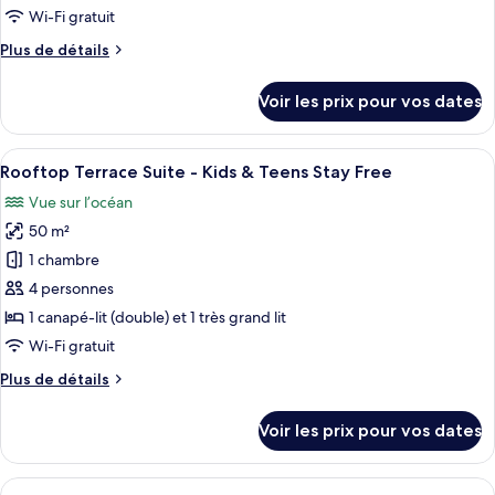
de
Wi-Fi gratuit
Stay
chambre :
Free
Plus
Plus de détails
San
de
Pietro
détails
Voir les prix pour vos dates
Suite
sur
le
-
type
Afficher
Un salon moderne avec un téléviseur à
Kids
8
de
Rooftop Terrace Suite - Kids & Teens Stay Free
toutes
&
chambre
Vue sur l’océan
San
les
Teens
Pietro
50 m²
photos
Stay
Suite
pour
Free
1 chambre
-
ce
Kids
4 personnes
&
type
1 canapé-lit (double) et 1 très grand lit
Teens
de
Wi-Fi gratuit
Stay
chambre :
Free
Plus
Plus de détails
Rooftop
de
Terrace
détails
Voir les prix pour vos dates
Suite
sur
le
-
type
Afficher
Une chambre d’hôtel comprenant un lit
Kids