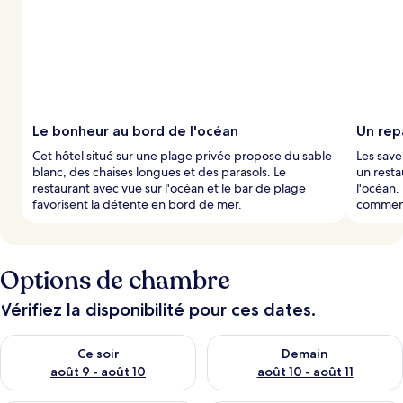
Le bonheur au bord de l'océan
Un rep
Cet hôtel situé sur une plage privée propose du sable
Les save
blanc, des chaises longues et des parasols. Le
un resta
restaurant avec vue sur l'océan et le bar de plage
l'océan.
favorisent la détente en bord de mer.
commenc
Options de chambre
Vérifiez la disponibilité pour ces dates.
Vérifier la disponibilité pour ce soir août 9 - août 10
Vérifier la disponibilité pour 
Ce soir
Demain
août 9 - août 10
août 10 - août 11