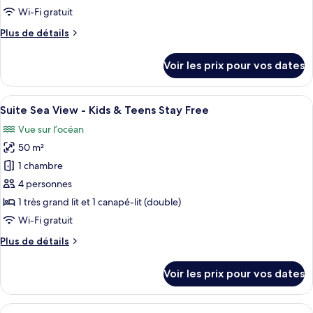
de
Wi-Fi gratuit
Teens
chambre :
Stay
Plus
Plus de détails
Superior
Free
de
Room
détails
Voir les prix pour vos dates
-
sur
le
Kids
type
Afficher
Une chambre d’hôtel moderne dotée d’u
&
9
de
Suite Sea View - Kids & Teens Stay Free
toutes
Teens
chambre
Vue sur l’océan
Superior
les
Stay
Room
50 m²
photos
Free
-
pour
1 chambre
Kids
ce
&
4 personnes
Teens
type
1 très grand lit et 1 canapé-lit (double)
Stay
de
Wi-Fi gratuit
Free
chambre :
Plus
Plus de détails
Suite
de
Sea
détails
Voir les prix pour vos dates
View
sur
le
-
type
Afficher
Un salon moderne avec un canapé, une
Kids