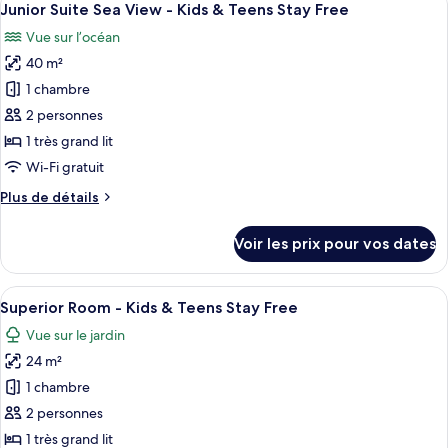
11
de
Junior Suite Sea View - Kids & Teens Stay Free
toutes
Teens
chambre
Vue sur l’océan
Maddalena
les
Stay
Suite
40 m²
photos
Free
-
pour
1 chambre
Kids
ce
&
2 personnes
Teens
type
1 très grand lit
Stay
de
Wi-Fi gratuit
Free
chambre :
Plus
Plus de détails
Junior
de
Suite
détails
Voir les prix pour vos dates
Sea
sur
le
View
type
Afficher
Une chambre d’hôtel équipée d’un lit, d
-
7
de
Superior Room - Kids & Teens Stay Free
toutes
Kids
chambre
Vue sur le jardin
Junior
les
&
Suite
24 m²
photos
Teens
Sea
pour
Stay
1 chambre
View
ce
Free
-
2 personnes
Kids
type
1 très grand lit
&