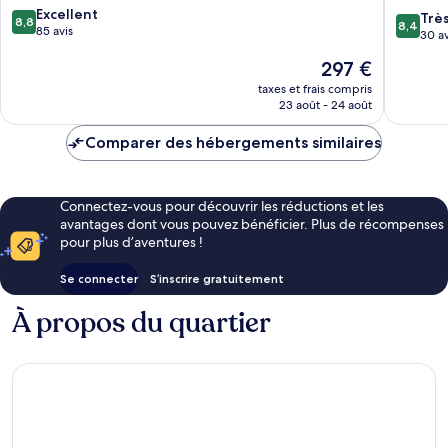
8.8
Excellent
a
8.4
Trè
8,8
8,4
sur
85 avis
membe
sur
30 av
10,
of
10,
Le
297 €
Excellent,
Small
Très
nouveau
85 avis
Luxury
bien,
taxes et frais compris
prix
Hotels
23 août - 24 août
30 avis
est
of
de
the
Comparer des hébergements similaires
297 €
World
San
Teodoro
Connectez-vous pour découvrir les réductions et les
avantages dont vous pouvez bénéficier. Plus de récompenses
pour plus d’aventures !
Se connecter
S’inscrire gratuitement
À propos du quartier