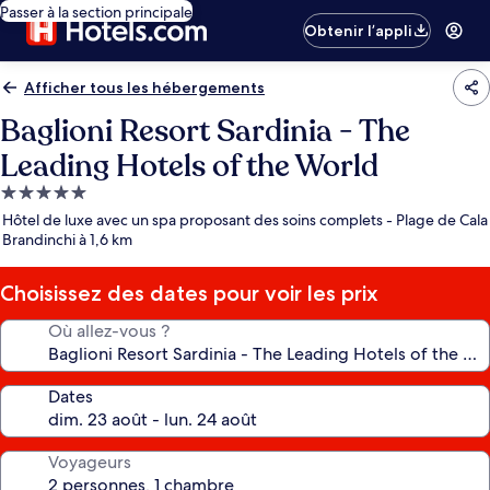
Passer à la section principale
Obtenir l’appli
Afficher tous les hébergements
Baglioni Resort Sardinia - The
Leading Hotels of the World
Hébergement
5.0 étoiles
Hôtel de luxe avec un spa proposant des soins complets - Plage de Cala
Brandinchi à 1,6 km
Choisissez des dates pour voir les prix
Où allez-vous ?
Dates
Voyageurs