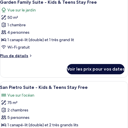
7
de
Garden Family Suite - Kids & Teens Stay Free
toutes
&
chambre
Vue sur le jardin
Suite
les
Teens
Sea
50 m²
photos
Stay
View
pour
Free
1 chambre
-
ce
Kids
4 personnes
&
type
1 canapé-lit (double) et 1 très grand lit
Teens
de
Wi-Fi gratuit
Stay
chambre :
Free
Plus
Plus de détails
Garden
de
Family
détails
Voir les prix pour vos dates
Suite
sur
le
-
type
Afficher
Une chambre d’hôtel avec un lit, une p
Kids
9
de
San Pietro Suite - Kids & Teens Stay Free
toutes
&
chambre
Vue sur l’océan
Garden
les
Teens
Family
75 m²
photos
Stay
Suite
pour
Free
2 chambres
-
ce
Kids
5 personnes
&
type
1 canapé-lit (double) et 2 très grands lits
Teens