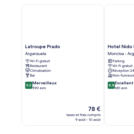
chambre
Chambre
Latroupe Prado
Hotel Nido Pr
Simple
Latroupe
Hotel
Latroupe Prado
Hotel Nido 
Prado
Nido
Arganzuela
Moncloa - Arg
Arganzuela
Príncipe
Wi-Fi gratuit
Parking
Pío
Restaurant
Wi-Fi gratuit
Moncloa
Climatisation
Réception 24
-
Bar
Non-fumeur
Argüelles
9.0
8.8
Merveilleux
Excellent
9,0
8,8
sur
sur
590 avis
681 avis
10,
10,
Merveilleux,
Excellent,
590 avis
681 avis
Le
78 €
nouveau
taxes et frais compris
prix
9 août - 10 août
est
de