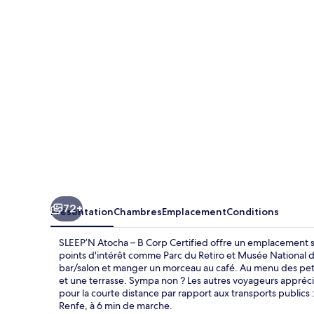
–
B
Corp
Certified
72+
Présentation
Chambres
Emplacement
Conditions
SLEEP’N Atocha – B Corp Certified offre un emplacement s
points d'intérêt comme Parc du Retiro et Musée National 
bar/salon et manger un morceau au café. Au menu des petit
et une terrasse. Sympa non ? Les autres voyageurs apprécie
pour la courte distance par rapport aux transports publics :
Renfe, à 6 min de marche.