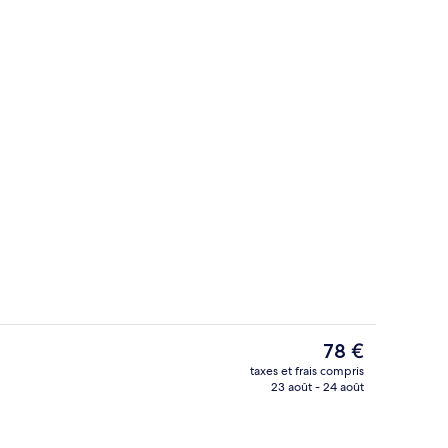
io
Terrasse/Patio
Le
78 €
prix
taxes et frais compris
actuel
23 août - 24 août
io
Couette en duvet d'oie, coffres-forts
est
de
78 €.