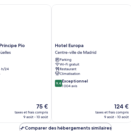
chambre
c
Chambre
C
íncipe Pío
Hotel Europa
Double
Qu
Hotel
Príncipe Pío
Hotel Europa
Europa
üelles
Centre-ville de Madrid
Centre-
Parking
ville
Wi-Fi gratuit
de
 h/24
Restaurant
Madrid
s
Climatisation
9.4
Exceptionnel
9,4
sur
1 004 avis
10,
Exceptionnel,
1 004 avis
Le
Le
75 €
124 €
nouveau
nouveau
taxes et frais compris
taxes et frais compris
prix
prix
9 août - 10 août
9 août - 10 août
est
est
de
de
Comparer des hébergements similaires