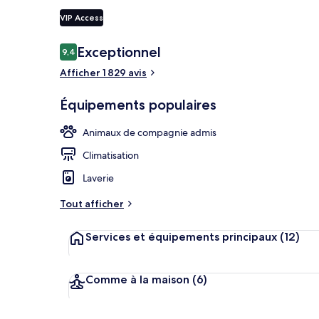
VIP Access
Télévision LE
Avis
Exceptionnel
9,4
9,4 sur 10
voyageurs
Afficher 1 829 avis
Équipements populaires
Animaux de compagnie admis
Climatisation
Laverie
Tout afficher
Services et équipements principaux
(12)
Comme à la maison
(6)