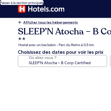
Passer à la section principale
Afficher tous les hébergements
SLEEP’N Atocha – B Co
Hébergement
2.0 étoiles
Hostal avec un bar/salon - Parc du Retiro à 0,5 km
Choisissez des dates pour voir les prix
Où allez-vous ?
Galerie
photos
de
l’hébergement
SLEEP’N
Atocha