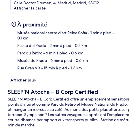
Calle Doctor Drumen, 4, Madrid, Madrid, 28012
Afficher la carte
À proximité
Musée national centre d’art Reina Sofía
- 1 min à pied
-
0.1 km
Paseo del Prado
- 2 min à pied
- 0.2 km
Car
Parc du Retiro
- 6 min à pied
- 0.6 km
Musée du Prado
- 6 min à pied
- 0.6 km
Rue Gran Vía
- 15 min à pied
- 1.3 km
Afficher plus
SLEEP’N Atocha – B Corp Certified
SLEEP’N Atocha – B Corp Certified offre un emplacement sensationn
points d'intérêt comme Parc du Retiro et Musée National du Prado.
et manger un morceau au café. Au menu des petits plus offerts sur 
terrasse. Sympa non ? Les autres voyageurs apprécient l'emplacement 
courte distance par rapport aux transports publics : Station de métro
min de marche.