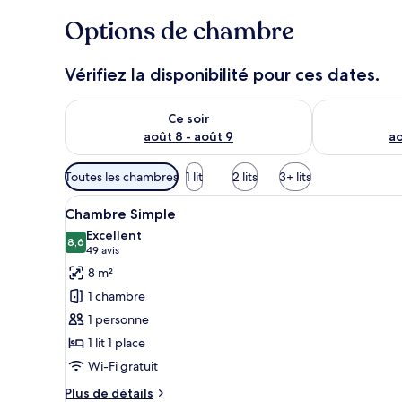
Options de chambre
Vérifiez la disponibilité pour ces dates.
Vérifier la disponibilité pour ce soir août 8 - août 9
Vérifier la di
Ce soir
août 8 - août 9
ao
Filtres
Toutes les chambres
1 lit
2 lits
3+ lits
disponibles
Afficher
Un lit bien fait, avec du linge
pour
5
Chambre Simple
toutes
les
Excellent
les
8,6
chambres
8,6 sur 10
(49 avis)
49 avis
photos
8 m²
pour
1 chambre
ce
1 personne
type
1 lit 1 place
de
Wi-Fi gratuit
chambre :
Chambre
Plus
Plus de détails