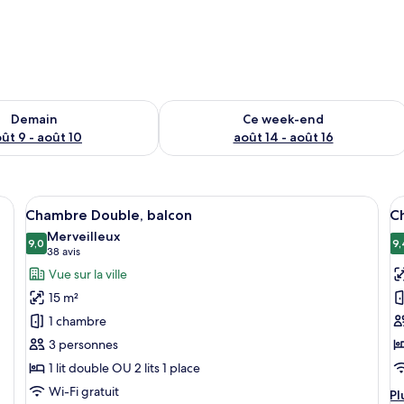
sponibilité pour demain août 9 - août 10
Vérifier la disponibilité pour ce week
Demain
Ce week-end
ût 9 - août 10
août 14 - août 16
 de lit blanc, un téléviseur à écran plat fixé au mur, une lampe de chevet, une
Afficher
Une chambre moderne avec un grand lit
A
9
Chambre Double, balcon
C
toutes
t
Merveilleux
les
9,0
le
9,
9,0 sur 10
(38 avis)
38 avis
photos
p
Vue sur la ville
pour
p
15 m²
ce
c
1 chambre
type
t
3 personnes
de
d
1 lit double OU 2 lits 1 place
chambre :
c
Chambre
C
Wi-Fi gratuit
Pl
Pl