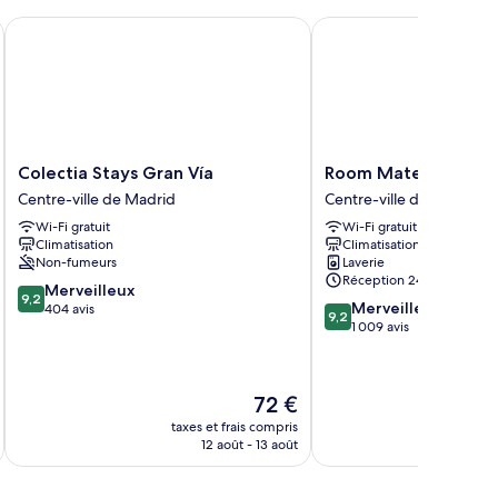
hambre
hambre
Colectia Stays Gran Vía
Room Mate Mario, Mad
adruple
Colectia
Room
Colectia Stays Gran Vía
Room Mate Mario, M
Stays
Mate
Centre-ville de Madrid
Centre-ville de Madrid
Gran
Mario,
Wi-Fi gratuit
Wi-Fi gratuit
Vía
Madrid
Climatisation
Climatisation
Centre-
Centre-
Non-fumeurs
Laverie
ville
ville
Réception 24 h/24
9.2
de
Merveilleux
de
9,2
9.2
Merveilleux
sur
Madrid
404 avis
Madrid
9,2
sur
1 009 avis
10,
10,
Merveilleux,
Merveilleux,
404 avis
1 009 avis
Le
72 €
nouveau
taxes et frais compris
tax
prix
12 août - 13 août
est
de