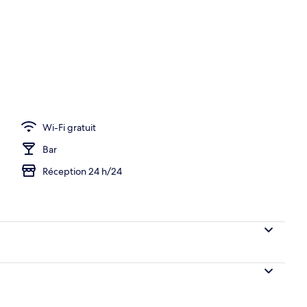
D de 30 pouces avec chaînes numériques, télévision
Wi-Fi gratuit
Bar
Réception 24 h/24