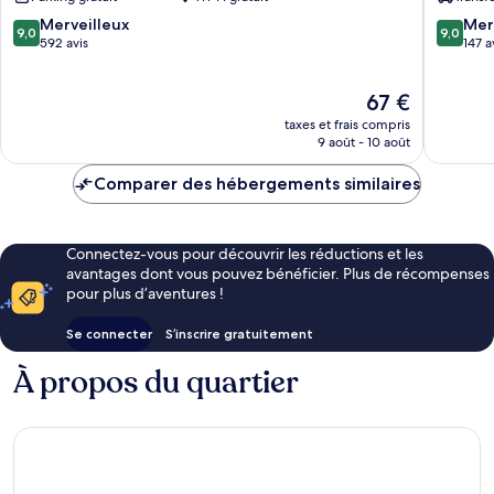
Pura
Ahmeda
9.0
9.0
Merveilleux
Mer
9,0
9,0
sur
sur
592 avis
147 a
10,
10,
Merveilleux,
Merveill
Le
67 €
592 avis
147 avis
nouveau
taxes et frais compris
prix
9 août - 10 août
est
de
Comparer des hébergements similaires
67 €
Connectez-vous pour découvrir les réductions et les
avantages dont vous pouvez bénéficier. Plus de récompenses
pour plus d’aventures !
Se connecter
S’inscrire gratuitement
À propos du quartier