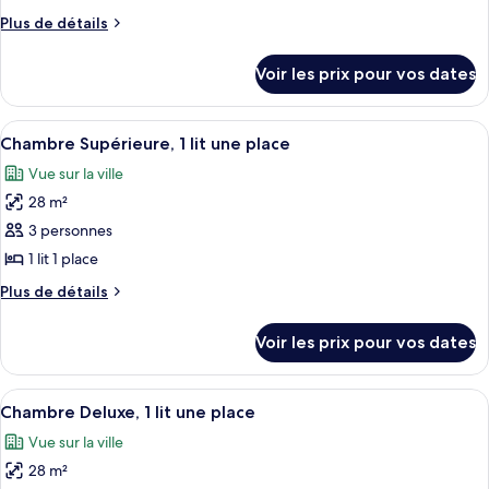
type
Plus
Plus de détails
de
de
chambre :
détails
Voir les prix pour vos dates
sur
Suite
le
Deluxe
type
Afficher
Une chambre d’hôtel avec deux lits, un
4
de
Chambre Supérieure, 1 lit une place
toutes
chambre
Vue sur la ville
Suite
les
Deluxe
28 m²
photos
pour
3 personnes
ce
1 lit 1 place
type
Plus
Plus de détails
de
de
chambre :
détails
Voir les prix pour vos dates
sur
Chambre
le
Supérieure,
type
Afficher
Une chambre d’hôtel avec deux lits, un
1
4
de
Chambre Deluxe, 1 lit une place
toutes
chambre
lit
Vue sur la ville
Chambre
les
une
Supérieure,
28 m²
photos
place
1