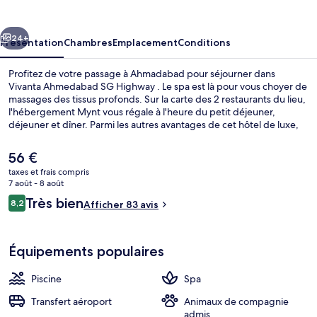
SG
Highway
cédent
Suivant
24+
Présentation
Chambres
Emplacement
Conditions
Profitez de votre passage à Ahmadabad pour séjourner dans
Vivanta Ahmedabad SG Highway . Le spa est là pour vous choyer de
massages des tissus profonds. Sur la carte des 2 restaurants du lieu,
l'hébergement Mynt vous régale à l'heure du petit déjeuner,
déjeuner et dîner. Parmi les autres avantages de cet hôtel de luxe,
on trouve une piscine extérieure, un centre de remise en forme et
une salle de fitness, l'idéal pour des vacances sans soucis.
Le
56 €
prix
taxes et frais compris
actuel
7 août - 8 août
Extérieur
est
Avis
Très bien
8,2
Afficher 83 avis
de
8,2 sur 10
voyageurs
56 €.
Équipements populaires
Piscine
Spa
Transfert aéroport
Animaux de compagnie
admis