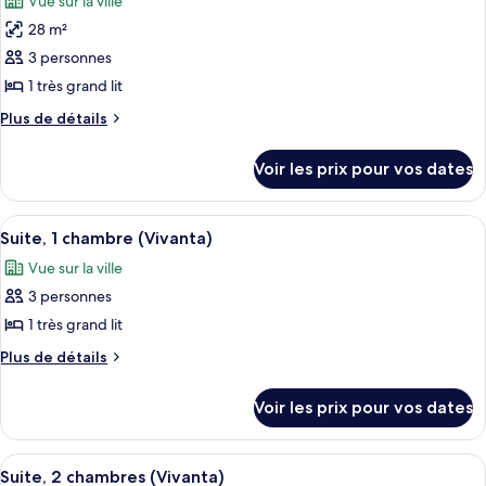
Vue sur la ville
Chambre
les
grand
Supérieure,
28 m²
photos
lit
1
pour
3 personnes
très
ce
grand
1 très grand lit
lit
type
Plus
Plus de détails
de
de
chambre :
détails
Voir les prix pour vos dates
sur
Chambre
le
Deluxe,
type
Afficher
Une chambre d’hôtel moderne avec un g
1
3
de
Suite, 1 chambre (Vivanta)
toutes
chambre
très
Vue sur la ville
Chambre
les
grand
Deluxe,
3 personnes
photos
lit
1
pour
1 très grand lit
très
ce
grand
Plus
Plus de détails
lit
type
de
détails
de
Voir les prix pour vos dates
sur
chambre :
le
Suite,
type
Afficher
Un coin repas avec une table en marbre
3
1
de
Suite, 2 chambres (Vivanta)