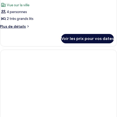
toutes
chambre
chambre
Vue sur la ville
Suite,
les
(Vivanta)
1
4 personnes
photos
chambre
pour
2 très grands lits
(Vivanta)
ce
Plus
Plus de détails
type
de
détails
de
Voir les prix pour vos dates
sur
chambre :
le
Suite,
type
2
de
chambre
chambres
Suite,
(Vivanta)
2
chambres
(Vivanta)