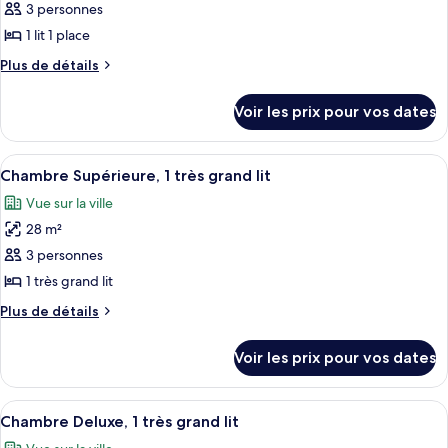
pour
3 personnes
lit
ce
une
1 lit 1 place
place
type
Plus
Plus de détails
de
de
chambre :
détails
Voir les prix pour vos dates
sur
Chambre
le
Deluxe,
type
Afficher
Une chambre d’hôtel avec un grand lit
1
4
de
Chambre Supérieure, 1 très grand lit
toutes
chambre
lit
Vue sur la ville
Chambre
les
une
Deluxe,
28 m²
photos
place
1
pour
3 personnes
lit
ce
une
1 très grand lit
place
type
Plus
Plus de détails
de
de
chambre :
détails
Voir les prix pour vos dates
sur
Chambre
le
Supérieure,
type
Afficher
Une chambre d’hôtel moderne, dotée d’
1
4
de
Chambre Deluxe, 1 très grand lit
toutes
chambre
très