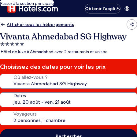
Passer à la section principale
Obtenir l’appli
Afficher tous les hébergements
Vivanta Ahmedabad SG Highway
Hébergement
5.0 étoiles
Hôtel de luxe à Ahmadabad avec 2 restaurants et un spa
Choisissez des dates pour voir les prix
Où allez-vous ?
Dates
Voyageurs
Rechercher