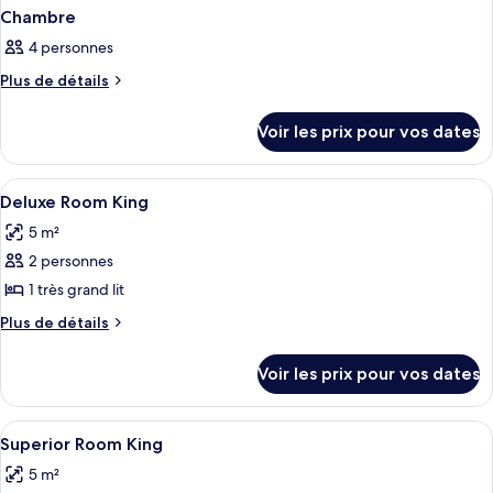
Chambre
4 personnes
Plus
Plus de détails
de
détails
Voir les prix pour vos dates
sur
le
type
Afficher
Une salle de bain moderne avec un gra
1
de
Deluxe Room King
toutes
chambre
5 m²
Chambre
les
2 personnes
photos
pour
1 très grand lit
ce
Plus
Plus de détails
type
de
détails
de
Voir les prix pour vos dates
sur
chambre :
le
Deluxe
type
Afficher
Une salle de bain moderne avec un gra
1
Room
de
Superior Room King
toutes
chambre
King
5 m²
Deluxe
les