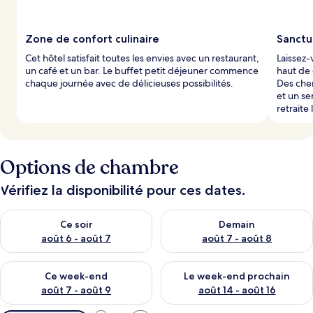
Zone de confort culinaire
Sanctu
Cet hôtel satisfait toutes les envies avec un restaurant,
Laissez-
un café et un bar. Le buffet petit déjeuner commence
haut de
chaque journée avec de délicieuses possibilités.
Des che
et un se
retraite
Options de chambre
Vérifiez la disponibilité pour ces dates.
Vérifier la disponibilité pour ce soir août 6 - août 7
Vérifier la disponibilité pour 
Ce soir
Demain
août 6 - août 7
août 7 - août 8
Vérifier la disponibilité pour ce week-end août 7 - août 9
Vérifier la disponibilité pour 
Ce week-end
Le week-end prochain
août 7 - août 9
août 14 - août 16