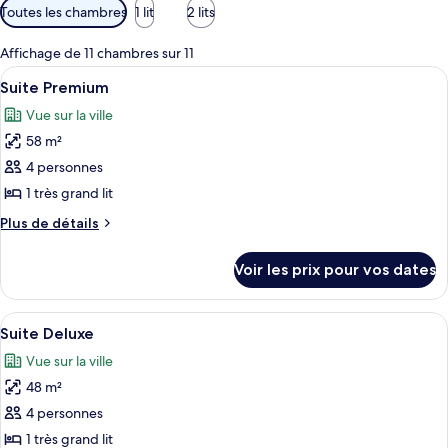
Filtres
Toutes les chambres
1 lit
2 lits
disponibles
pour
Affichage de 11 chambres sur 11
les
Afficher
Une chambre d’hôtel moderne, dotée d’
4
Suite Premium
chambres
toutes
Vue sur la ville
les
58 m²
photos
pour
4 personnes
ce
1 très grand lit
type
Plus
Plus de détails
de
de
chambre :
détails
Voir les prix pour vos dates
sur
Suite
le
Premium
type
Afficher
Une chambre d’hôtel moderne dotée d’
2
de
Suite Deluxe
toutes
chambre
Vue sur la ville
Suite
les
Premium
48 m²
photos
pour
4 personnes
ce
1 très grand lit