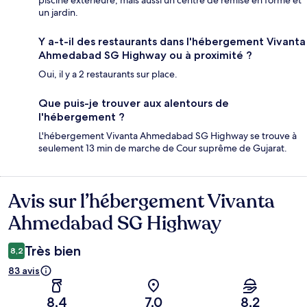
un jardin.
Y a-t-il des restaurants dans l'hébergement Vivanta
Ahmedabad SG Highway ou à proximité ?
Oui, il y a 2 restaurants sur place.
Que puis-je trouver aux alentours de
l'hébergement ?
L'hébergement Vivanta Ahmedabad SG Highway se trouve à
seulement 13 min de marche de Cour suprême de Gujarat.
Avis sur l’hébergement Vivanta
Avis
Ahmedabad SG Highway
Très bien
8,2
83 avis
8,4
7,0
8,2