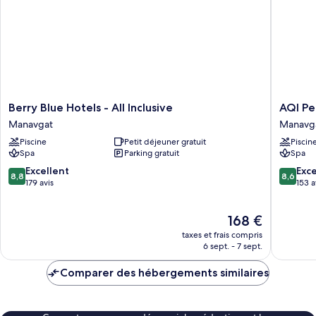
Berry
AQI
Berry Blue Hotels - All Inclusive
AQI Peg
Blue
Pegasos
Manavgat
Manavg
Hotels
World
Piscine
Petit déjeuner gratuit
Piscin
-
-
Spa
Parking gratuit
Spa
All
All
Inclusive
inclusive
8.8
8.6
Excellent
Exce
8,8
8,6
Manavgat
Manavg
sur
sur
179 avis
153 a
10,
10,
Excellent,
Excellen
Le
168 €
179 avis
153 avis
nouveau
taxes et frais compris
prix
6 sept. - 7 sept.
est
de
Comparer des hébergements similaires
168 €