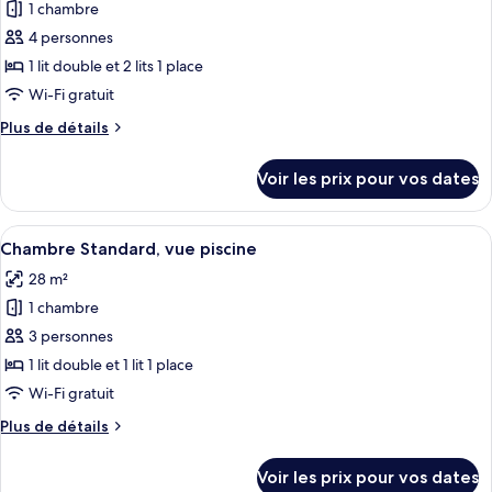
pour
1 chambre
ce
4 personnes
type
1 lit double et 2 lits 1 place
de
Wi-Fi gratuit
chambre :
Plus
Plus de détails
Chambre
de
Familiale
détails
Voir les prix pour vos dates
sur
le
type
Afficher
Une chambre d’hôtel comprenant un lit
13
de
Chambre Standard, vue piscine
toutes
chambre
28 m²
Chambre
les
Familiale
1 chambre
photos
pour
3 personnes
ce
1 lit double et 1 lit 1 place
type
Wi-Fi gratuit
de
Plus
Plus de détails
chambre :
de
Chambre
détails
Voir les prix pour vos dates
sur
Standard,