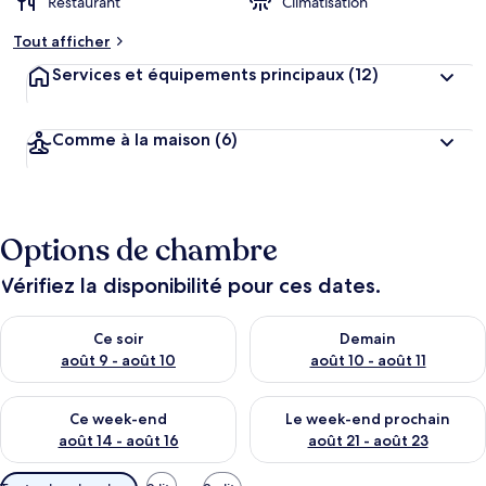
Restaurant
Climatisation
Tout afficher
Services et équipements principaux
(12)
Comme à la maison
(6)
Options de chambre
Vérifiez la disponibilité pour ces dates.
Vérifier la disponibilité pour ce soir août 9 - août 10
Vérifier la disponibilité pour 
Ce soir
Demain
août 9 - août 10
août 10 - août 11
Vérifier la disponibilité pour ce week-end août 14 - août 16
Vérifier la disponibilité pour
Ce week-end
Le week-end prochain
août 14 - août 16
août 21 - août 23
Filtres