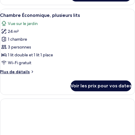
le
vue
type
Afficher
Literie de qualité supérieure, articles 
piscine
4
de
Chambre Économique, plusieurs lits
toutes
chambre
Vue sur le jardin
Chambre
les
Standard,
24 m²
photos
vue
pour
1 chambre
piscine
ce
3 personnes
type
1 lit double et 1 lit 1 place
de
Wi-Fi gratuit
chambre :
Plus
Plus de détails
Chambre
de
Économique,
détails
Voir les prix pour vos dates
plusieurs
sur
le
lits
type
de
chambre
Chambre
Économique,
plusieurs
lits