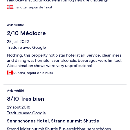
Helt okey mat og drikke. Rent rom og helt greit hotell 😁
charlotte, séjour de 1 nuit
Avis vérifié
2/10 Médiocre
28 juil. 2022
Traduire avec Google
Nothing, this property not 5 star hotel at all. Service, cleanliness
and dining was horrible. Even alcoholic beverages were limited.
Also animation shows were very unprofessional.
Nurlana, séjour de 5 nuits
Avis vérifié
8/10 Très bien
29 août 2016
Traduire avec Google
Sehr schönes Hotel, Strand nur mit Shuttle
Strand leider nur mit Shuttle Bus erreichbar; sehr schönes