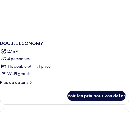
DOUBLE ECONOMY
27 m²
4 personnes
1 lit double et 1 lit 1 place
Wi-Fi gratuit
Plus
Plus de détails
de
détails
Voir les prix pour vos dates
sur
le
type
de
chambre
DOUBLE
ECONOMY