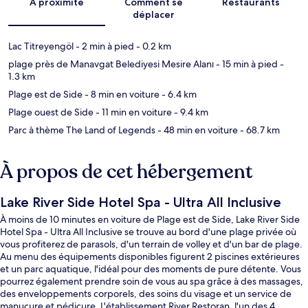
À proximité
Comment se
Restaurants
déplacer
Lac Titreyengöl
- 2 min à pied
- 0.2 km
plage près de Manavgat Belediyesi Mesire Alanı
- 15 min à pied
-
1.3 km
Plage est de Side
- 8 min en voiture
- 6.4 km
Plage ouest de Side
- 11 min en voiture
- 9.4 km
Parc à thème The Land of Legends
- 48 min en voiture
- 68.7 km
À propos de cet hébergement
Lake River Side Hotel Spa - Ultra All Inclusive
À moins de 10 minutes en voiture de Plage est de Side, Lake River Side
Hotel Spa - Ultra All Inclusive se trouve au bord d'une plage privée où
vous profiterez de parasols, d'un terrain de volley et d'un bar de plage.
Au menu des équipements disponibles figurent 2 piscines extérieures
et un parc aquatique, l'idéal pour des moments de pure détente. Vous
pourrez également prendre soin de vous au spa grâce à des massages,
des enveloppements corporels, des soins du visage et un service de
manucure et pédicure. L'établissement River Restoran, l'un des 4