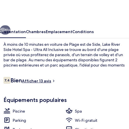
River
Side
Hotel
cédent
Suivant
Spa
81+
Présentation
Chambres
Emplacement
Conditions
-
À moins de 10 minutes en voiture de Plage est de Side, Lake River
Ultra
Side Hotel Spa - Ultra All Inclusive se trouve au bord d'une plage
privée où vous profiterez de parasols, d'un terrain de volley et d'un
All
bar de plage. Au menu des équipements disponibles figurent 2
Inclusive
piscines extérieures et un parc aquatique, l'idéal pour des moments
de pure détente. Vous pourrez également prendre soin de vous au
spa grâce à des massages, des enveloppements corporels, des
Avis
Bien
soins du visage et un service de manucure et pédicure.
7,4
Afficher 13 avis
7,4 sur 10
voyageurs
L'établissement River Restoran, l'un des 4 restaurants, sert des
spécialités Cuisine internationale et est ouvert pour le petit
Jardin
déjeuner, le déjeuner et le dîner. Cet hébergement de luxe abrite
Équipements populaires
en outre 3 bars/lounges, une piscine couverte et une discothèque.
Piscine
Spa
Parking
Wi-Fi gratuit