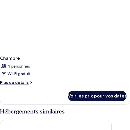
Chambre
4 personnes
Wi-Fi gratuit
Plus
Plus de détails
de
détails
Voir les prix pour vos dates
sur
le
type
Hébergements similaires
de
chambre
Berry Blue Hotels - All Inclusive
AQI Pega
Chambre