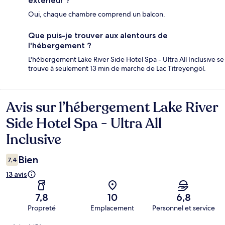
extérieur ?
Oui, chaque chambre comprend un balcon.
Que puis-je trouver aux alentours de
l'hébergement ?
L'hébergement Lake River Side Hotel Spa - Ultra All Inclusive se
trouve à seulement 13 min de marche de Lac Titreyengöl.
Avis sur l’hébergement Lake River
Avis
Side Hotel Spa - Ultra All
Inclusive
Bien
7,4
13 avis
7,8
10
6,8
Propreté
Emplacement
Personnel et service
Avis