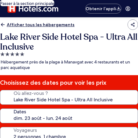
Passer à la section principale
Obtenir l’appli
Afficher tous les hébergements
Lake River Side Hotel Spa - Ultra All
Inclusive
Hébergement
5.0 étoiles
Hébergement près de la plage à Manavgat avec 4 restaurants et un
parc aquatique
Choisissez des dates pour voir les prix
Où allez-vous ?
Dates
Voyageurs