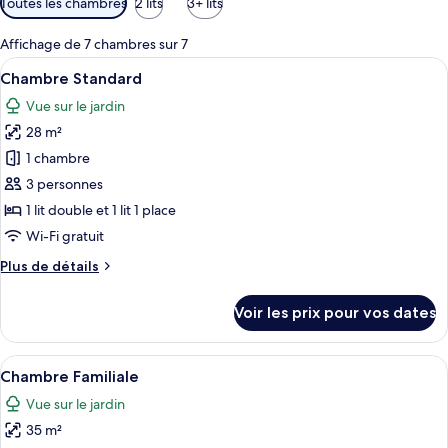
Toutes les chambres
2 lits
3+ lits
disponibles
pour
Affichage de 7 chambres sur 7
les
Afficher
Une chambre d’hôtel comprenant un lit
13
Chambre Standard
chambres
toutes
Vue sur le jardin
les
28 m²
photos
pour
1 chambre
ce
3 personnes
type
1 lit double et 1 lit 1 place
de
Wi-Fi gratuit
chambre :
Plus
Plus de détails
Chambre
de
Standard
détails
Voir les prix pour vos dates
sur
le
type
Afficher
Une chambre d’hôtel avec deux lits, un 
14
de
Chambre Familiale
toutes
chambre
Vue sur le jardin
Chambre
les
Standard
35 m²
photos