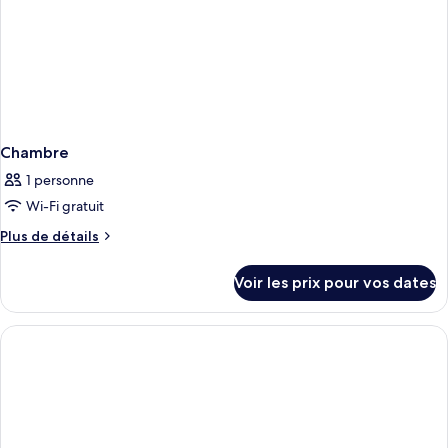
Chambre
1 personne
Wi-Fi gratuit
Plus
Plus de détails
de
détails
Voir les prix pour vos dates
sur
le
type
de
chambre
Chambre