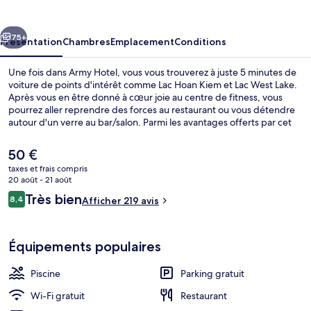
cédent
Suivant
75+
Présentation
Chambres
Emplacement
Conditions
Une fois dans Army Hotel, vous vous trouverez à juste 5 minutes de
voiture de points d'intérêt comme Lac Hoan Kiem et Lac West Lake.
Après vous en être donné à cœur joie au centre de fitness, vous
pourrez aller reprendre des forces au restaurant ou vous détendre
autour d'un verre au bar/salon. Parmi les avantages offerts par cet
hébergement : une piscine extérieure et une terrasse.
Le
50 €
prix
taxes et frais compris
actuel
20 août - 21 août
Piscine extérieure, chaises longues
est
Avis
Très bien
8,4
Afficher 219 avis
de
8,4 sur 10
voyageurs
50 €.
Équipements populaires
Piscine
Parking gratuit
Wi-Fi gratuit
Restaurant