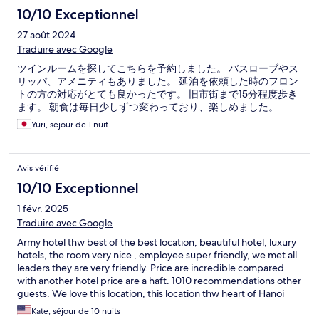
10/10 Exceptionnel
27 août 2024
Traduire avec Google
ツインルームを探してこちらを予約しました。 バスローブやス
リッパ、アメニティもありました。 延泊を依頼した時のフロン
トの方の対応がとても良かったです。 旧市街まで15分程度歩き
ます。 朝食は毎日少しずつ変わっており、楽しめました。
Yuri, séjour de 1 nuit
Avis vérifié
10/10 Exceptionnel
1 févr. 2025
Traduire avec Google
Army hotel thw best of the best location, beautiful hotel, luxury
hotels, the room very nice , employee super friendly, we met all
leaders they are very friendly. Price are incredible compared
with another hotel price are a haft. 1010 recommendations other
guests. We love this location, this location thw heart of Hanoi
capital, 4 minutes to Hoan Kiếm lake , 4 minutes to West lake , 1
Kate, séjour de 10 nuits