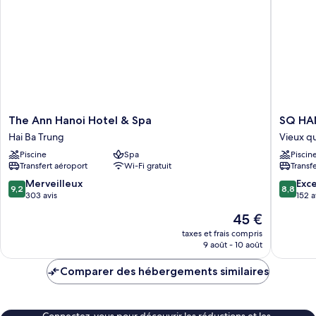
Présidentielle
The
SQ
The Ann Hanoi Hotel & Spa
SQ HA
Ann
HANG
Hai Ba Trung
Vieux qu
Hanoi
GAI
Piscine
Spa
Piscin
Hotel
HOTEL
Transfert aéroport
Wi-Fi gratuit
Transf
&
&
Spa
SPA
9.2
8.8
Merveilleux
Exce
9,2
8,8
Hai
Vieux
sur
sur
303 avis
152 a
Ba
quartier
10,
10,
Le
45 €
Trung
Merveilleux,
Excellen
nouveau
303 avis
152 avis
taxes et frais compris
prix
9 août - 10 août
est
de
Comparer des hébergements similaires
45 €
Connectez-vous pour découvrir les réductions et les