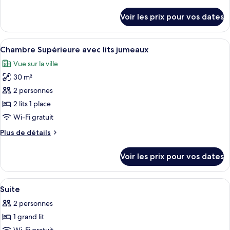
de
de
chambre :
détails
Voir les prix pour vos dates
sur
Suite
le
Exécutive
type
Afficher
Une chambre d’hôtel avec deux lits, un
5
de
Chambre Supérieure avec lits jumeaux
toutes
chambre
Vue sur la ville
Suite
les
Exécutive
30 m²
photos
pour
2 personnes
ce
2 lits 1 place
type
Wi-Fi gratuit
de
Plus
Plus de détails
chambre :
de
Chambre
détails
Voir les prix pour vos dates
sur
Supérieure
le
avec
type
Afficher
Minibar, coffres-forts dans les chambr
lits
8
de
Suite
toutes
jumeaux
chambre
2 personnes
Chambre
les
Supérieure
1 grand lit
photos
avec