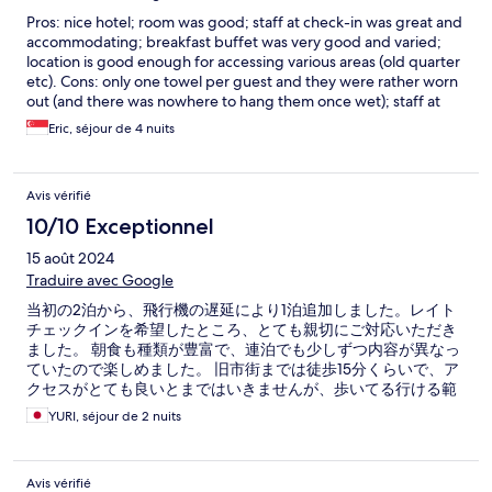
Pros: nice hotel; room was good; staff at check-in was great and
accommodating; breakfast buffet was very good and varied;
location is good enough for accessing various areas (old quarter
etc). Cons: only one towel per guest and they were rather worn
out (and there was nowhere to hang them once wet); staff at
check-out was unpleasant.
Eric, séjour de 4 nuits
Avis vérifié
10/10 Exceptionnel
15 août 2024
Traduire avec Google
当初の2泊から、飛行機の遅延により1泊追加しました。レイト
チェックインを希望したところ、とても親切にご対応いただき
ました。 朝食も種類が豊富で、連泊でも少しずつ内容が異なっ
ていたので楽しめました。 旧市街までは徒歩15分くらいで、ア
クセスがとても良いとまではいきませんが、歩いてる行ける範
囲で良かったです。 バスローブやアメニティも完備されていま
YURI, séjour de 2 nuits
した。
Avis vérifié