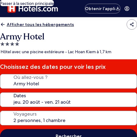
Passer à la section principale
Obtenir l’appli
Afficher tous les hébergements
Army Hotel
Hébergement
4.0 étoiles
Hôtel avec une piscine extérieure - Lac Hoan Kiem à 1,7 km
Choisissez des dates pour voir les prix
Où allez-vous ?
Dates
Voyageurs
Rechercher