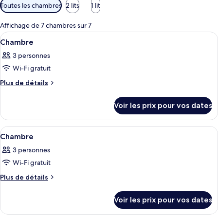
Filtres
Toutes les chambres
2 lits
1 lit
disponibles
pour
Affichage de 7 chambres sur 7
les
Afficher
Une chambre d’hôtel avec deux lits, un
2
Chambre
chambres
toutes
3 personnes
les
Wi-Fi gratuit
photos
pour
Plus
Plus de détails
de
ce
détails
type
Voir les prix pour vos dates
sur
de
le
chambre :
type
Afficher
Une chambre d’hôtel avec deux lits, un
1
de
Chambre
Chambre
toutes
chambre
3 personnes
Chambre
les
Wi-Fi gratuit
photos
pour
Plus
Plus de détails
de
ce
détails
type
Voir les prix pour vos dates
sur
de
le