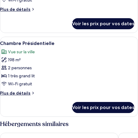
pour
Wi-Fi gratuit
lits
ce
jumeaux
Plus
Plus de détails
type
de
détails
de
Voir les prix pour vos dates
sur
chambre :
le
Suite
type
Afficher
Une pièce spacieuse avec une grande ta
5
de
Chambre Présidentielle
toutes
chambre
Vue sur la ville
Suite
les
198 m²
photos
pour
2 personnes
ce
1 très grand lit
type
Wi-Fi gratuit
de
Plus
Plus de détails
chambre :
de
Chambre
détails
Voir les prix pour vos dates
sur
Présidentielle
le
type
Hébergements similaires
de
chambre
The Ann Hanoi Hotel & Spa
SQ HANG
Chambre