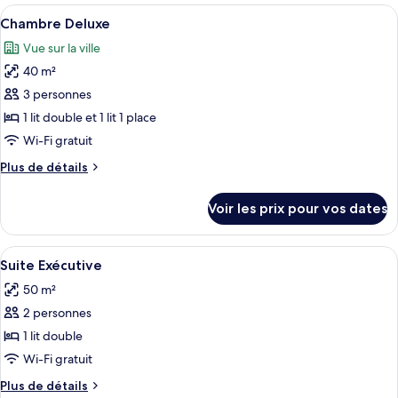
chambre :
type
Afficher
Une chambre d’hôtel dotée d’une grande 
5
de
Chambre
Chambre Deluxe
toutes
chambre
Vue sur la ville
Chambre
les
40 m²
photos
pour
3 personnes
ce
1 lit double et 1 lit 1 place
type
Wi-Fi gratuit
de
Plus
Plus de détails
chambre :
de
Chambre
détails
Voir les prix pour vos dates
sur
Deluxe
le
type
Afficher
Une chambre d’hôtel avec un grand lit
5
de
Suite Exécutive
toutes
chambre
50 m²
Chambre
les
Deluxe
2 personnes
photos
pour
1 lit double
ce
Wi-Fi gratuit
type
Plus
Plus de détails