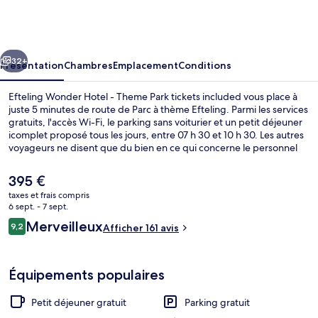
Wonder
Hotel
-
cédent
Suivant
Theme
32+
Présentation
Chambres
Emplacement
Conditions
Park
Efteling Wonder Hotel - Theme Park tickets included vous place à
tickets
juste 5 minutes de route de Parc à thème Efteling. Parmi les services
gratuits, l'accès Wi-Fi, le parking sans voiturier et un petit déjeuner
included
icomplet proposé tous les jours, entre 07 h 30 et 10 h 30. Les autres
voyageurs ne disent que du bien en ce qui concerne le personnel
attentionné.
Le
395 €
prix
taxes et frais compris
actuel
6 sept. - 7 sept.
Restaurant
est
Avis
Merveilleux
9,2
Afficher 161 avis
de
9,2 sur 10
voyageurs
395 €.
Équipements populaires
Petit déjeuner gratuit
Parking gratuit