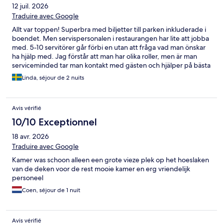
12 juil. 2026
Traduire avec Google
Allt var toppen! Superbra med biljetter till parken inkluderade i
boendet. Men servispersonalen i restaurangen har lite att jobba
med. 5-10 servitörer går förbi en utan att fråga vad man önskar
ha hjälp med. Jag förstår att man har olika roller, men är man
serviceminded tar man kontakt med gästen och hjälper på bästa
sätt. Köket får dock toppbetyg för sina pommes frites.
Linda, séjour de 2 nuits
Avis vérifié
10/10 Exceptionnel
18 avr. 2026
Traduire avec Google
Kamer was schoon alleen een grote vieze plek op het hoeslaken
van de deken voor de rest mooie kamer en erg vriendelijk
personeel
Coen, séjour de 1 nuit
Avis vérifié