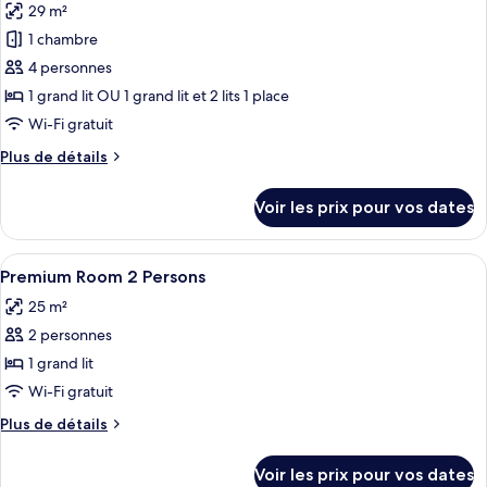
unlimited
29 m²
Room
photos
amusement
max.
1 chambre
pour
park
3
4 personnes
ce
persons
access)
(with
type
1 grand lit OU 1 grand lit et 2 lits 1 place
unlimited
de
Wi-Fi gratuit
amusement
chambre :
park
Plus
Plus de détails
Premium
access)
de
Room
détails
Voir les prix pour vos dates
sur
max.
le
4
type
Afficher
Une chambre d’hôtel avec un grand lit
persons
5
de
Premium Room 2 Persons
toutes
chambre
(with
25 m²
Premium
les
unlimited
Room
2 personnes
photos
amusement
max.
pour
1 grand lit
park
4
ce
persons
Wi-Fi gratuit
access)
(with
type
Plus
Plus de détails
unlimited
de
de
amusement
chambre :
détails
park
Voir les prix pour vos dates
sur