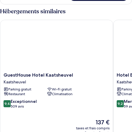
le
type
Hébergements similaires
de
chambre
GuestHouse Hotel Kaatsheuvel
Hotel Em
Chambre
GuestHouse
Hotel
GuestHouse Hotel Kaatsheuvel
Hotel E
Hotel
Emilia
Kaatsheuvel
Kaatshe
Kaatsheuvel
Kaatshe
Parking gratuit
Wi-Fi gratuit
Parkin
Kaatsheuvel
Restaurant
Climatisation
Climat
9.4
9.2
Exceptionnel
Mer
9,4
9,2
sur
sur
509 avis
59 av
10,
10,
Exceptionnel,
Merveill
Le
137 €
509 avis
59 avis
nouveau
taxes et frais compris
prix