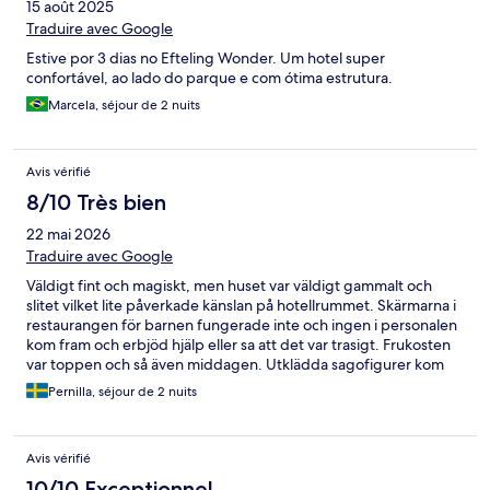
15 août 2025
Traduire avec Google
Estive por 3 dias no Efteling Wonder. Um hotel super
confortável, ao lado do parque e com ótima estrutura.
Marcela, séjour de 2 nuits
Avis vérifié
8/10 Très bien
22 mai 2026
Traduire avec Google
Väldigt fint och magiskt, men huset var väldigt gammalt och
slitet vilket lite påverkade känslan på hotellrummet. Skärmarna i
restaurangen för barnen fungerade inte och ingen i personalen
kom fram och erbjöd hjälp eller sa att det var trasigt. Frukosten
var toppen och så även middagen. Utklädda sagofigurer kom
förbi under frukosten och det var små gåvor till barnen hela
Pernilla, séjour de 2 nuits
tiden vilket trots allt gjorde det hela till en magisk plats.
Avis vérifié
10/10 Exceptionnel