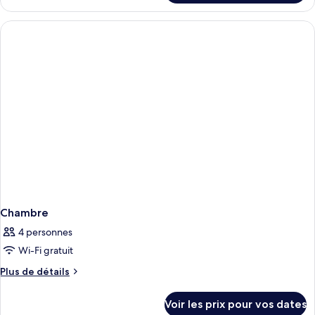
le
type
de
chambre
Chambre
Chambre
4 personnes
Wi-Fi gratuit
Plus
Plus de détails
de
détails
Voir les prix pour vos dates
sur