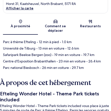
Horst 31, Kaatsheuvel, North Brabant, 5171 RA
Afficher la carte
Carte
À proximité
Comment se
Restaurants
déplacer
Parc à thème Efteling
- 12 min à pied
- 1.0 km
Université de Tilburg
- 13 min en voiture
- 12.6 km
Safaripark Beekse Bergen (zoo)
- 19 min en voiture
- 19.7 km
Centre d'Exposition Brabanthallen
- 23 min en voiture
- 26.4 km
Parc national Biesbosch
- 26 min en voiture
- 29.7 km
À propos de cet hébergement
Efteling Wonder Hotel - Theme Park tickets
included
Efteling Wonder Hotel - Theme Park tickets included vous place à juste
5 minutes de route de Parc à thème Efteling. Parmi les services gratuits,