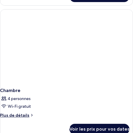
Premium
access)
le
Room
type
2
de
chambre
Persons
Premium
Room
2
Persons
Chambre
4 personnes
Wi-Fi gratuit
Plus
Plus de détails
de
détails
Voir les prix pour vos dates
sur