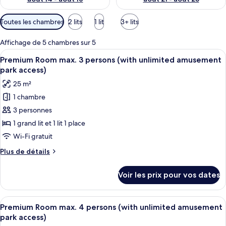
Filtres
Toutes les chambres
2 lits
1 lit
3+ lits
disponibles
pour
Affichage de 5 chambres sur 5
les
Afficher
Une chambre d’hôtel moderne avec un 
5
Premium Room max. 3 persons (with unlimited amusement
chambres
toutes
park access)
les
25 m²
photos
1 chambre
pour
3 personnes
ce
type
1 grand lit et 1 lit 1 place
de
Wi-Fi gratuit
chambre :
Plus
Plus de détails
Premium
de
Room
détails
Voir les prix pour vos dates
sur
max.
le
3
type
Afficher
Une chambre d’hôtel avec deux lits, u
persons
5
de
Premium Room max. 4 persons (with unlimited amusement
toutes
chambre
(with
park access)
Premium
les