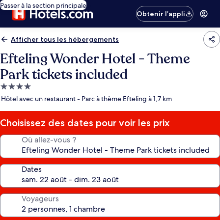
Passer à la section principale
Obtenir l’appli
Afficher tous les hébergements
Efteling Wonder Hotel - Theme
Park tickets included
Hébergement
4.0 étoiles
Hôtel avec un restaurant - Parc à thème Efteling à 1,7 km
Choisissez des dates pour voir les prix
Où allez-vous ?
Dates
Voyageurs