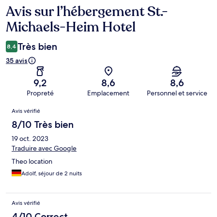
Avis sur l’hébergement St.-
Avis
Michaels-Heim Hotel
Très bien
8,4
35 avis
9,2
8,6
8,6
Propreté
Emplacement
Personnel et service
Avis
Avis vérifié
8/10 Très bien
19 oct. 2023
Traduire avec Google
Theo location
Adolf, séjour de 2 nuits
Avis vérifié
4/10 Correct