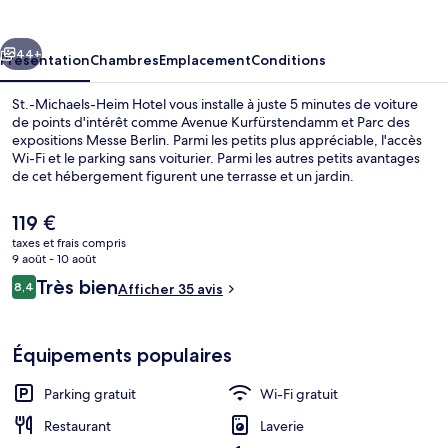
Heim
Hotel
cédent
Suivant
44+
Présentation
Chambres
Emplacement
Conditions
St.-Michaels-Heim Hotel vous installe à juste 5 minutes de voiture
de points d'intérêt comme Avenue Kurfürstendamm et Parc des
expositions Messe Berlin. Parmi les petits plus appréciable, l'accès
Wi-Fi et le parking sans voiturier. Parmi les autres petits avantages
de cet hébergement figurent une terrasse et un jardin.
Le
119 €
prix
taxes et frais compris
actuel
9 août - 10 août
Enceinte de l’hébergement
est
Avis
Très bien
8,4
Afficher 35 avis
de
8,4 sur 10
voyageurs
119 €.
Équipements populaires
Parking gratuit
Wi-Fi gratuit
Restaurant
Laverie