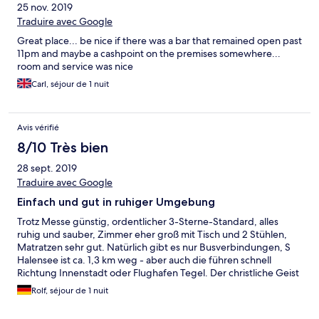
25 nov. 2019
Traduire avec Google
Great place... be nice if there was a bar that remained open past
11pm and maybe a cashpoint on the premises somewhere...
room and service was nice
Carl, séjour de 1 nuit
Avis vérifié
8/10 Très bien
28 sept. 2019
Traduire avec Google
Einfach und gut in ruhiger Umgebung
Trotz Messe günstig, ordentlicher 3-Sterne-Standard, alles
ruhig und sauber, Zimmer eher groß mit Tisch und 2 Stühlen,
Matratzen sehr gut. Natürlich gibt es nur Busverbindungen, S
Halensee ist ca. 1,3 km weg - aber auch die führen schnell
Richtung Innenstadt oder Flughafen Tegel. Der christliche Geist
ist unaufdringlich positiv sichtbar, Personal am Empfang
Rolf, séjour de 1 nuit
hilfreich.