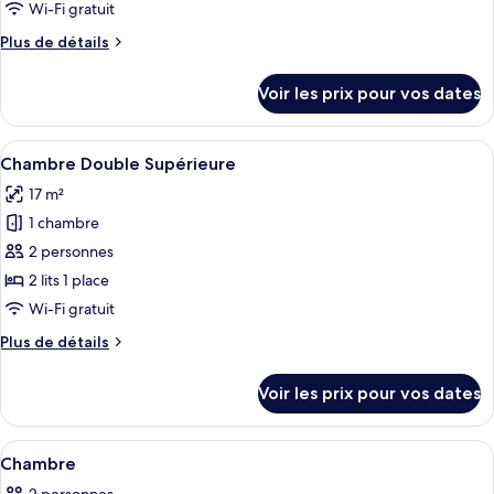
type
Wi-Fi gratuit
de
Plus
Plus de détails
chambre :
de
Chambre
détails
Voir les prix pour vos dates
sur
Double
le
Affaires
type
Afficher
Une chambre d’hôtel avec un lit, un b
5
de
Chambre Double Supérieure
toutes
chambre
17 m²
Chambre
les
Double
1 chambre
photos
Affaires
pour
2 personnes
ce
2 lits 1 place
type
Wi-Fi gratuit
de
Plus
Plus de détails
chambre :
de
Chambre
détails
Voir les prix pour vos dates
sur
Double
le
Supérieure
type
Afficher
Une chambre d’hôtel avec un lit, deux
10
de
Chambre
toutes
chambre