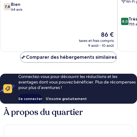
Wi-Fi 
Berlin-
7.8
Bien
7,8
Ouest
sur
64 avis
10,
8.0
Trè
Bien,
8,0
sur
755 a
64 avis
10,
Le
86 €
Très
nouveau
bien,
taxes et frais compris
prix
9 août - 10 août
755 avis
est
de
Comparer des hébergements similaires
86 €
Connectez-vous pour découvrir les réductions et les
avantages dont vous pouvez bénéficier. Plus de récompenses
pour plus d’aventures !
Se connecter
S’inscrire gratuitement
À propos du quartier