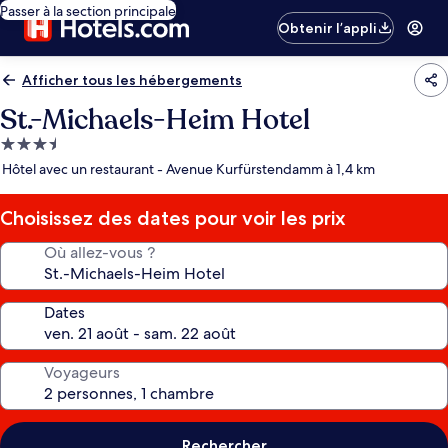
Passer à la section principale
Obtenir l’appli
Afficher tous les hébergements
St.-Michaels-Heim Hotel
Hébergement
3.5 étoiles
Hôtel avec un restaurant - Avenue Kurfürstendamm à 1,4 km
Choisissez des dates pour voir les prix
Où allez-vous ?
Dates
Voyageurs
Rechercher