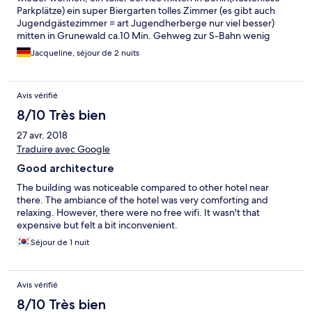
Parkplätze) ein super Biergarten tolles Zimmer (es gibt auch
Jugendgästezimmer = art Jugendherberge nur viel besser)
mitten in Grunewald ca.10 Min. Gehweg zur S-Bahn wenig
Verkehr (ideal für Familien mit Kindern, da das Grundstück sehr
Jacqueline, séjour de 2 nuits
weitläufig und eingezäunt ist) wir hatten unsere Fahrräder mit,
dort können aber auch welche ausgeliehen werden, Berlin ist
eine Fahrrad freundliche Stadt , nur 3 Km zur Messe und 8km
Avis vérifié
zum Wannsee. Ca.5km vom Kuhdamm entfernt ,dann ist man
mitten in Berlin. Da es ein altes Villenviertel ist, ist es sehr geflegt
8/10 Très bien
und sauber. Die Anwohner sind sehr hilfsbereit und die
27 avr. 2018
Angestellten waren sehr bemüht gewesen uns Strecken und
Restaurants zu empfehlen. Das Frühstück war für Berliner
Traduire avec Google
Verhältnisse recht günstig (10,- allinklusive.). Es gibt eine offene
Good architecture
Kirche ,ist aber kein muß.
The building was noticeable compared to other hotel near
there. The ambiance of the hotel was very comforting and
relaxing. However, there were no free wifi. It wasn't that
expensive but felt a bit inconvenient.
Séjour de 1 nuit
Avis vérifié
8/10 Très bien