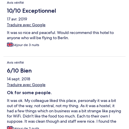
Avis vérifié
10/10 Exceptionnel
17 avr. 2019
Traduire avec Google
It was so nice and peaceful. Would recommend this hotel to
anyone who will be flying to Berlin.
Séjour de 3 nuits
Avis vérifié
6/10 Bien
14 sept. 2018
Traduire avec Google
Ok for some people.
It was ok. My colleague liked this place, personally it was a bit
out of the way, not central, not my thing. As it was a hostel, it
had a few things which on business was a bit strange like paying
for WiFi. Didn't like the food too much. Each to their own I
suppose. It was clean though and staff were nice. I found the
bed uncomfortable as the pillows were too big, but I have a bad
Séjour de 2 nuits