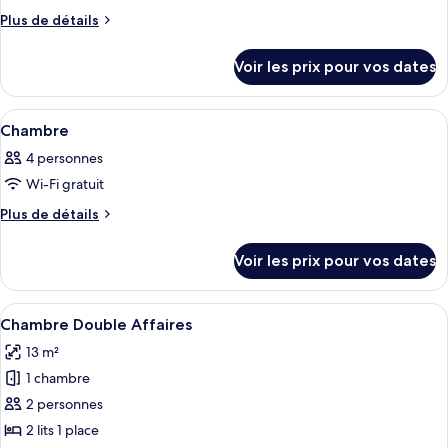
type
Plus
Plus de détails
de
de
chambre :
détails
Voir les prix pour vos dates
sur
Chambre
le
Familiale
type
Afficher
Une chambre à coucher avec un lit, une
5
de
Chambre
toutes
chambre
4 personnes
Chambre
les
Familiale
Wi-Fi gratuit
photos
pour
Plus
Plus de détails
de
ce
détails
type
Voir les prix pour vos dates
sur
de
le
chambre :
type
Afficher
Une chambre d’hôtel avec un lit, des 
5
de
Chambre
Chambre Double Affaires
toutes
chambre
13 m²
Chambre
les
1 chambre
photos
pour
2 personnes
ce
2 lits 1 place