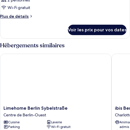
2 personnes
Chambre
les
Double
Wi-Fi gratuit
photos
Supérieure
pour
Plus
Plus de détails
de
ce
détails
type
Voir les prix pour vos dates
sur
de
le
chambre :
type
Hébergements similaires
de
Chambre
chambre
Limehome Berlin Sybelstraße
ibis Berl
Chambre
Limehome
ibis
Limehome Berlin Sybelstraße
ibis Be
Berlin
Berlin
Centre de Berlin-Ouest
Charlot
Sybelstraße
Messe
Cuisine
Laverie
Anima
Centre
Charlot
Parking
Wi-Fi gratuit
admis
de
Wilmers