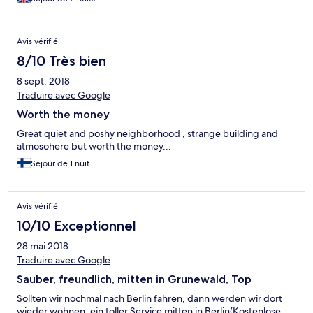
back. Also curtains were transparent white, pretty useless. Glad
I had an eyemask with me. So as I said, some people like my
colleague would like it, I just felt it a bit uncomfortable and
Avis vérifié
would have preferred a different place.
8/10 Très bien
8 sept. 2018
Traduire avec Google
Worth the money
Great quiet and poshy neighborhood , strange building and
atmosohere but worth the money...
Séjour de 1 nuit
Avis vérifié
10/10 Exceptionnel
28 mai 2018
Traduire avec Google
Sauber, freundlich, mitten in Grunewald, Top
Sollten wir nochmal nach Berlin fahren, dann werden wir dort
wieder wohnen, ein toller Service mitten in Berlin(Kostenlose