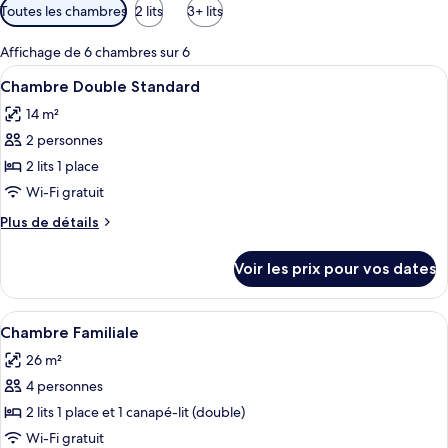
Filtres
Toutes les chambres
2 lits
3+ lits
disponibles
pour
Affichage de 6 chambres sur 6
les
Afficher
Une chambre d’hôtel avec un lit double
7
Chambre Double Standard
chambres
toutes
14 m²
les
2 personnes
photos
pour
2 lits 1 place
ce
Wi-Fi gratuit
type
Plus
Plus de détails
de
de
chambre :
détails
Voir les prix pour vos dates
sur
Chambre
le
Double
type
Afficher
Une chambre d’hôtel comprenant un lit
Standard
6
de
Chambre Familiale
toutes
chambre
26 m²
Chambre
les
Double
4 personnes
photos
Standard
pour
2 lits 1 place et 1 canapé-lit (double)
ce
Wi-Fi gratuit