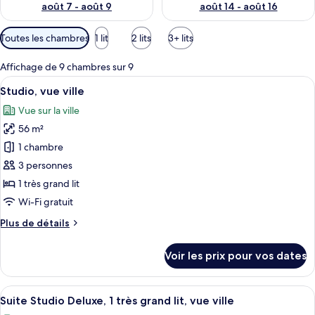
août 7 - août 9
août 14 - août 16
Filtres
Toutes les chambres
1 lit
2 lits
3+ lits
disponibles
pour
Affichage de 9 chambres sur 9
les
Afficher
Une chambre d’hôtel moderne, dotée d’
6
Studio, vue ville
chambres
toutes
Vue sur la ville
les
56 m²
photos
pour
1 chambre
ce
3 personnes
type
1 très grand lit
de
Wi-Fi gratuit
chambre :
Plus
Plus de détails
Studio,
de
vue
détails
Voir les prix pour vos dates
ville
sur
le
type
Afficher
Une chambre d’hôtel moderne dotée d’un
7
de
Suite Studio Deluxe, 1 très grand lit, vue ville
toutes
chambre