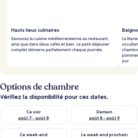
s
p
a
r
Hauts lieux culinaires
Baigno
l
Savourez la cuisine méditerranéenne au restaurant,
La liter
e
ainsi que dans deux cafés et bars. Le petit déjeuner
occultan
s
complet démarre parfaitement chaque journée.
chambre
pommes 
v
pur.
o
y
a
g
e
Options de chambre
u
r
Vérifiez la disponibilité pour ces dates.
s
Vérifier la disponibilité pour ce soir août 7 - août 8
Vérifier la disponibilité pour 
Ce soir
Demain
août 7 - août 8
août 8 - août 9
Vérifier la disponibilité pour ce week-end août 7 - août 9
Vérifier la disponibilité pour 
Ce week-end
Le week-end prochain