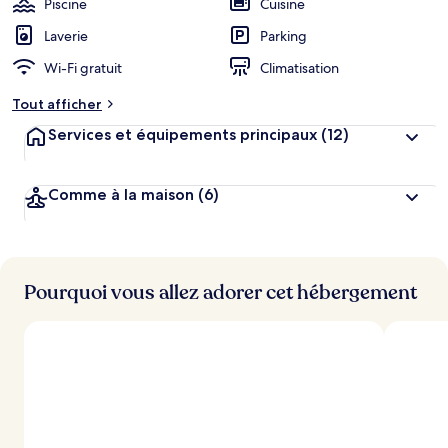
Piscine
Cuisine
e
r
Laverie
Parking
g
Wi-Fi gratuit
Climatisation
e
m
Tout afficher
e
n
Services et équipements principaux
(12)
t
s
Comme à la maison
(6)
l
e
s
m
i
Pourquoi vous allez adorer cet hébergement
e
u
x
n
o
t
é