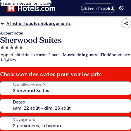
Passer à la section principale
Obtenir l’appli
Afficher tous les hébergements
Appart’hôtel
Sherwood Suites
Hébergement
5.0 étoiles
Appart'hôtel de luxe avec 2 bars - Musée de la guerre d'Indépendance
à 0,4 km
Choisissez des dates pour voir les prix
Où allez-vous ?
Dates
Voyageurs