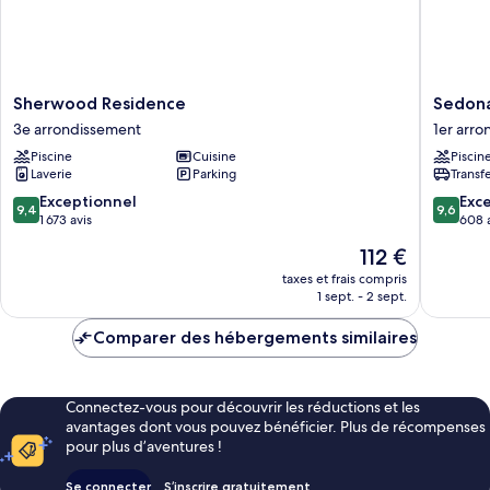
Sherwood
Sedona
Sherwood Residence
Sedona
Residence
Suites
3e arrondissement
1er arr
3e
Ho
Piscine
Cuisine
Piscin
arrondissement
Chi
Laverie
Parking
Transf
Minh
City
9.4
9.6
Exceptionnel
Exc
9,4
9,6
1er
sur
sur
1 673 avis
608 
arrondi
10,
10,
Le
112 €
Exceptionnel,
Exceptio
nouveau
1 673 avis
608 avis
taxes et frais compris
prix
1 sept. - 2 sept.
est
de
Comparer des hébergements similaires
112 €
Connectez-vous pour découvrir les réductions et les
avantages dont vous pouvez bénéficier. Plus de récompenses
pour plus d’aventures !
Se connecter
S’inscrire gratuitement