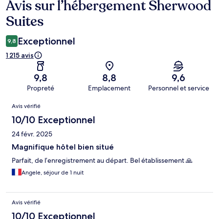
Avis sur l’hébergement Sherwood
Avis
Suites
Exceptionnel
9,8
1 215 avis
9,8
8,8
9,6
Propreté
Emplacement
Personnel et service
Avis
Avis vérifié
10/10 Exceptionnel
24 févr. 2025
Magnifique hôtel bien situé
Parfait, de l’enregistrement au départ. Bel établissement 🙏
Angele, séjour de 1 nuit
Avis vérifié
10/10 Exceptionnel