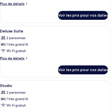
chambre :
Plus
Plus de détails
Suite
de
Majestueuse,
détails
Voir les prix pour vos dates
vue
sur
le
ville
type
Afficher
Literie de qualité supérieure, coffres-
6
de
Deluxe Suite
toutes
chambre
2 personnes
Suite
les
Majestueuse,
1 très grand lit
photos
vue
pour
Wi-Fi gratuit
ville
ce
Plus
Plus de détails
type
de
détails
de
Voir les prix pour vos dates
sur
chambre :
le
Deluxe
type
Afficher
Literie de qualité supérieure, coffres-
5
Suite
de
Studio
toutes
chambre
2 personnes
Deluxe
les
Suite
1 très grand lit
photos
pour
Wi-Fi gratuit