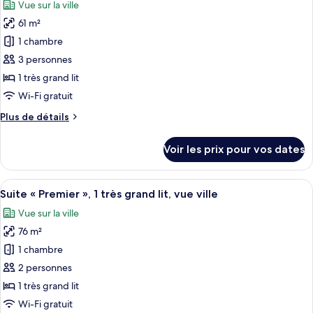
Vue sur la ville
Studio,
les
vue
61 m²
photos
ville
pour
1 chambre
ce
3 personnes
type
1 très grand lit
de
Wi-Fi gratuit
chambre :
Plus
Plus de détails
Suite
de
Studio
détails
Voir les prix pour vos dates
Deluxe,
sur
le
1
type
Afficher
Une chambre moderne avec un grand lit
très
6
de
Suite « Premier », 1 très grand lit, vue ville
toutes
grand
chambre
Vue sur la ville
Suite
les
lit,
Studio
76 m²
photos
vue
Deluxe,
pour
ville
1 chambre
1
ce
très
2 personnes
grand
type
1 très grand lit
lit,
de
Wi-Fi gratuit
vue