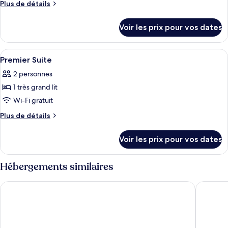
ce
Plus
Plus de détails
type
de
détails
de
Voir les prix pour vos dates
sur
chambre :
le
Studio
type
Afficher
Literie de qualité supérieure, coffres-
7
de
Premier Suite
toutes
chambre
2 personnes
Studio
les
1 très grand lit
photos
pour
Wi-Fi gratuit
ce
Plus
Plus de détails
type
de
détails
de
Voir les prix pour vos dates
sur
chambre :
le
Premier
type
Hébergements similaires
Suite
de
chambre
Sherwood Residence
Sedona S
Premier
Suite