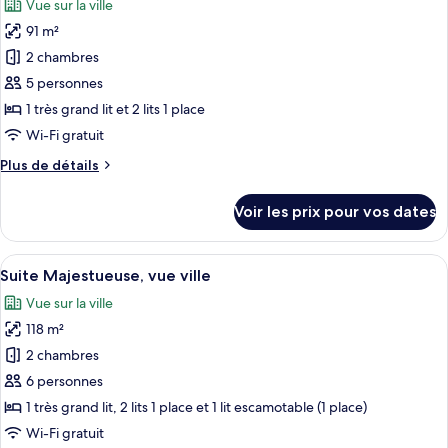
Vue sur la ville
Suite
les
Exécutive,
91 m²
photos
vue
pour
2 chambres
ville
ce
5 personnes
type
1 très grand lit et 2 lits 1 place
de
Wi-Fi gratuit
chambre :
Plus
Plus de détails
Suite
de
Familiale,
détails
Voir les prix pour vos dates
vue
sur
le
ville
type
Afficher
Une chambre d’hôtel moderne avec un g
14
de
Suite Majestueuse, vue ville
toutes
chambre
Vue sur la ville
Suite
les
Familiale,
118 m²
photos
vue
pour
2 chambres
ville
ce
6 personnes
type
1 très grand lit, 2 lits 1 place et 1 lit escamotable (1 place)
de
Wi-Fi gratuit