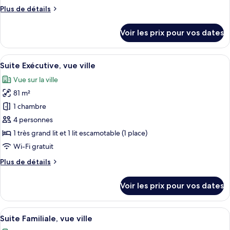
chambre :
ville
Plus
Plus de détails
Suite
de
«
détails
Voir les prix pour vos dates
Premier
sur
le
»,
type
Afficher
Une chambre d’hôtel moderne équipée d
1
9
de
Suite Exécutive, vue ville
toutes
très
chambre
Vue sur la ville
Suite
les
grand
«
81 m²
photos
lit,
Premier
pour
vue
1 chambre
»,
ce
ville
1
4 personnes
très
type
1 très grand lit et 1 lit escamotable (1 place)
grand
de
Wi-Fi gratuit
lit,
chambre :
vue
Plus
Plus de détails
Suite
ville
de
Exécutive,
détails
Voir les prix pour vos dates
vue
sur
le
ville
type
Afficher
Une chambre d’hôtel moderne dotée d’un
9
de
Suite Familiale, vue ville
toutes
chambre