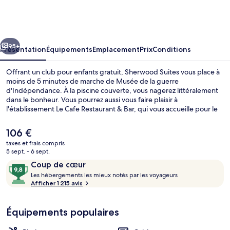
Suites
cédent
Suivant
95+
Présentation
Équipements
Emplacement
Prix
Conditions
Offrant un club pour enfants gratuit, Sherwood Suites vous place à
moins de 5 minutes de marche de Musée de la guerre
d'Indépendance. À la piscine couverte, vous nagerez littéralement
dans le bonheur. Vous pourrez aussi vous faire plaisir à
l'établissement Le Cafe Restaurant & Bar, qui vous accueille pour le
petit déjeuner, le déjeuner et le dîner à grand renfort de spécialités
Cuisine méditerranéenne. Sur place, tout est fait pour votre confort
Le
106 €
grâce à 2 bars/lounges et une salle de fitness ouverte 24 h/24. Les
prix
taxes et frais compris
appartements de cet hébergement vous offrent par ailleurs
actuel
5 sept. - 6 sept.
d'agréables petits plus comme une baignoire relaxante profonde et
Extérieur
est
Avis
9,8
une cuisine. Les autres voyageurs ne tarissent pas d'éloges en ce qui
Coup de cœur
de
concerne le personnel attentionné et l'emplacement.
voyageurs
L
sur
Les hébergements les mieux notés par les voyageurs
106 €.
e
Afficher 1 215 avis
10,
s
Coup
de
Équipements populaires
h
cœur
é
b