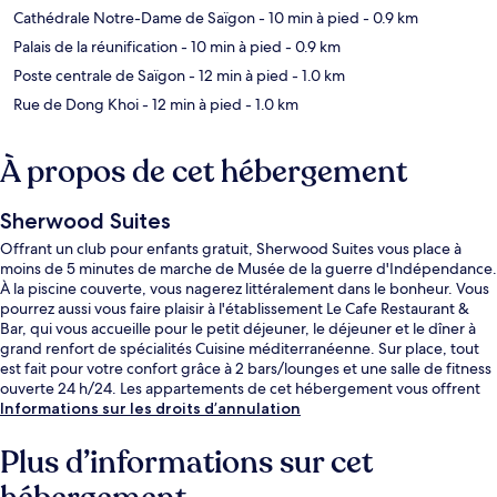
Cathédrale Notre-Dame de Saïgon
- 10 min à pied
- 0.9 km
Palais de la réunification
- 10 min à pied
- 0.9 km
Poste centrale de Saïgon
- 12 min à pied
- 1.0 km
Rue de Dong Khoi
- 12 min à pied
- 1.0 km
À propos de cet hébergement
Sherwood Suites
Offrant un club pour enfants gratuit, Sherwood Suites vous place à
moins de 5 minutes de marche de Musée de la guerre d'Indépendance.
À la piscine couverte, vous nagerez littéralement dans le bonheur. Vous
pourrez aussi vous faire plaisir à l'établissement Le Cafe Restaurant &
Bar, qui vous accueille pour le petit déjeuner, le déjeuner et le dîner à
grand renfort de spécialités Cuisine méditerranéenne. Sur place, tout
est fait pour votre confort grâce à 2 bars/lounges et une salle de fitness
ouverte 24 h/24. Les appartements de cet hébergement vous offrent
par ailleurs d'agréables petits plus comme une baignoire relaxante
Informations sur les droits d’annulation
profonde et une cuisine. Les autres voyageurs ne tarissent pas d'éloges
en ce qui concerne le personnel attentionné et l'emplacement.
Plus d’informations sur cet