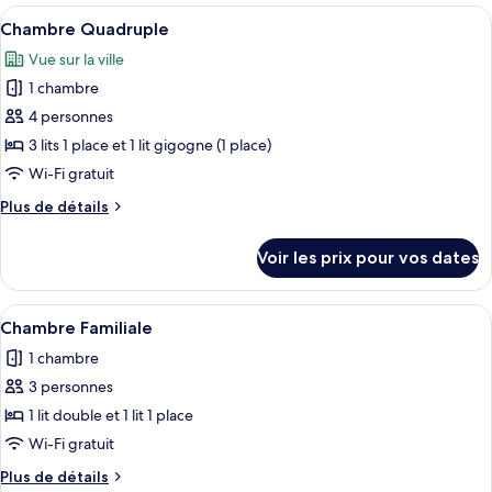
type
Afficher
Une chambre d’hôtel avec trois lits di
3
3
de
Chambre Quadruple
toutes
chambre
lits
Vue sur la ville
Chambre
les
une
Triple,
1 chambre
photos
place
3
pour
4 personnes
lits
ce
une
3 lits 1 place et 1 lit gigogne (1 place)
place
type
Wi-Fi gratuit
de
Plus
Plus de détails
chambre :
de
Chambre
détails
Voir les prix pour vos dates
sur
Quadruple
le
type
Afficher
Une chambre d’hôtel avec deux lits, de
6
de
Chambre Familiale
toutes
chambre
1 chambre
Chambre
les
Quadruple
3 personnes
photos
pour
1 lit double et 1 lit 1 place
ce
Wi-Fi gratuit
type
Plus
Plus de détails