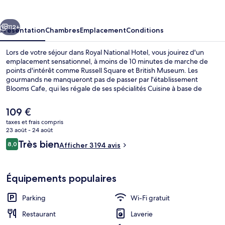
Hotel
cédent
Suivant
112+
Présentation
Chambres
Emplacement
Conditions
Lors de votre séjour dans Royal National Hotel, vous jouirez d'un
emplacement sensationnel, à moins de 10 minutes de marche de
points d'intérêt comme Russell Square et British Museum. Les
gourmands ne manqueront pas de passer par l'établissement
Blooms Cafe, qui les régale de ses spécialités Cuisine à base de
pizza. À moins de 5 minutes en voiture, vous trouverez aussi des
sites comme Oxford Street et Leicester Square. Les autres
Le
109 €
voyageurs apprécient l'emplacement central pour les visites
prix
taxes et frais compris
touristiques, mais aussi pour la courte distance par rapport aux
actuel
23 août - 24 août
transports publics : Station de métro Russell Square se situe à 3 min
Équipement de l’hébergement
est
Avis
à pied et Station de métro Euston, à 10 min de marche.
Très bien
8,0
Afficher 3 194 avis
de
8,0 sur 10
voyageurs
109 €.
Équipements populaires
Parking
Wi-Fi gratuit
Restaurant
Laverie