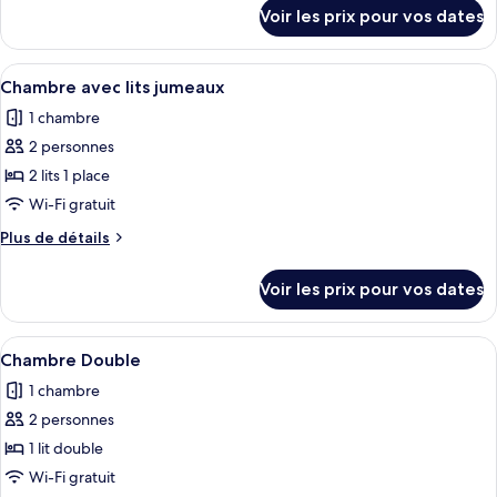
détails
de
Voir les prix pour vos dates
sur
chambre :
le
Triple
type
Afficher
Une chambre d’hôtel avec deux lits, u
10
Room
de
Chambre avec lits jumeaux
toutes
chambre
1 chambre
Triple
les
Room
2 personnes
photos
pour
2 lits 1 place
ce
Wi-Fi gratuit
type
Plus
Plus de détails
de
de
chambre :
détails
Voir les prix pour vos dates
sur
Chambre
le
avec
type
Afficher
Une chambre d’hôtel avec un grand lit
lits
8
de
Chambre Double
toutes
chambre
jumeaux
1 chambre
Chambre
les
avec
2 personnes
photos
lits
pour
1 lit double
jumeaux
ce
Wi-Fi gratuit