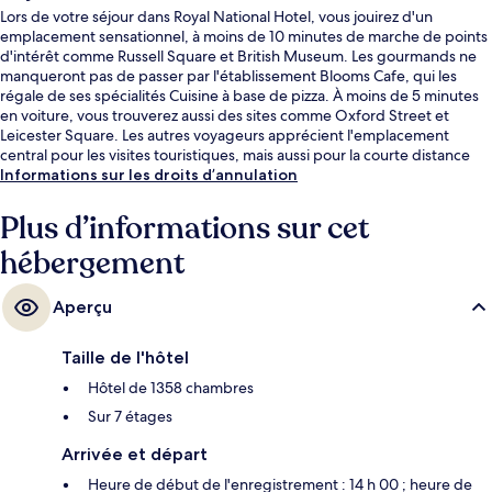
Lors de votre séjour dans Royal National Hotel, vous jouirez d'un
emplacement sensationnel, à moins de 10 minutes de marche de points
d'intérêt comme Russell Square et British Museum. Les gourmands ne
manqueront pas de passer par l'établissement Blooms Cafe, qui les
régale de ses spécialités Cuisine à base de pizza. À moins de 5 minutes
en voiture, vous trouverez aussi des sites comme Oxford Street et
Leicester Square. Les autres voyageurs apprécient l'emplacement
central pour les visites touristiques, mais aussi pour la courte distance
par rapport aux transports publics : Station de métro Russell Square se
Informations sur les droits d’annulation
situe à 3 min à pied et Station de métro Euston, à 10 min de marche.
Plus d’informations sur cet
hébergement
Aperçu
Taille de l'hôtel
Hôtel de 1358 chambres
Sur 7 étages
Arrivée et départ
Heure de début de l'enregistrement : 14 h 00 ; heure de