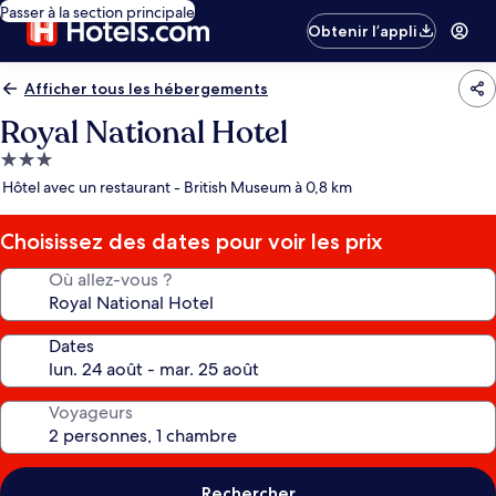
Passer à la section principale
Obtenir l’appli
Afficher tous les hébergements
Royal National Hotel
Hébergement
3.0 étoiles
Hôtel avec un restaurant - British Museum à 0,8 km
Choisissez des dates pour voir les prix
Où allez-vous ?
Dates
Voyageurs
Rechercher