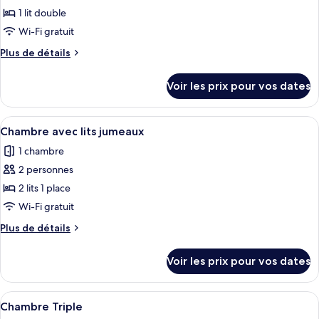
pour
1 lit double
ce
Wi-Fi gratuit
type
Plus
Plus de détails
de
de
chambre :
détails
Voir les prix pour vos dates
sur
Chambre
le
Double,
type
Afficher
Une chambre d’hôtel avec deux lits, un
1
9
de
Chambre avec lits jumeaux
toutes
chambre
lit
1 chambre
Chambre
les
double
Double,
2 personnes
photos
1
pour
2 lits 1 place
lit
ce
double
Wi-Fi gratuit
type
Plus
Plus de détails
de
de
chambre :
détails
Voir les prix pour vos dates
sur
Chambre
le
avec
type
Afficher
Une chambre d’hôtel avec deux lits, un
lits
7
de
Chambre Triple
toutes
chambre