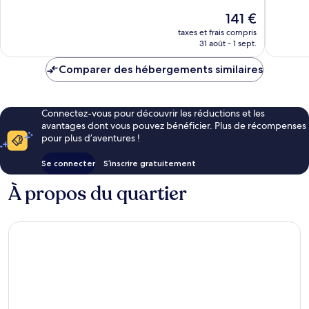
bien,
3 985 av
Le
141 €
3 965 avis
nouveau
taxes et frais compris
prix
31 août - 1 sept.
est
de
Comparer des hébergements similaires
141 €
Connectez-vous pour découvrir les réductions et les
avantages dont vous pouvez bénéficier. Plus de récompenses
pour plus d’aventures !
Se connecter
S’inscrire gratuitement
À propos du quartier