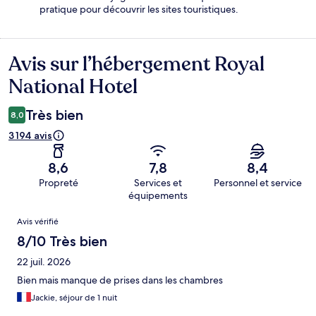
pratique pour découvrir les sites touristiques.
Avis sur l’hébergement Royal
Avis
National Hotel
Très bien
8,0
3 194 avis
8,6
7,8
8,4
Propreté
Services et
Personnel et service
équipements
Avis
Avis vérifié
8/10 Très bien
22 juil. 2026
Bien mais manque de prises dans les chambres
Jackie, séjour de 1 nuit