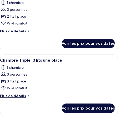
jumeaux
1 chambre
Chambre
les
avec
3 personnes
photos
lits
pour
2 lits 1 place
jumeaux
ce
Wi-Fi gratuit
type
Plus
Plus de détails
de
de
chambre :
détails
Voir les prix pour vos dates
sur
Chambre
le
Triple
type
Afficher
Une chambre d’hôtel avec deux lits, un 
5
de
Chambre Triple, 3 lits une place
toutes
chambre
1 chambre
Chambre
les
Triple
3 personnes
photos
pour
3 lits 1 place
ce
Wi-Fi gratuit
type
Plus
Plus de détails
de
de
chambre :
détails
Voir les prix pour vos dates
sur
Chambre
le
Triple,