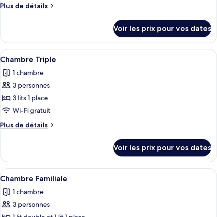
type
Plus
Plus de détails
de
de
chambre :
détails
Voir les prix pour vos dates
sur
Chambre
le
Double
type
Afficher
Une chambre d’hôtel avec trois lits sim
6
de
Chambre Triple
toutes
chambre
1 chambre
Chambre
les
Double
3 personnes
photos
pour
3 lits 1 place
ce
Wi-Fi gratuit
type
Plus
Plus de détails
de
de
chambre :
détails
Voir les prix pour vos dates
sur
Chambre
le
Triple
type
Afficher
Une chambre d’hôtel avec deux lits, un
9
de
Chambre Familiale
toutes
chambre
1 chambre
Chambre
les
Triple
3 personnes
photos