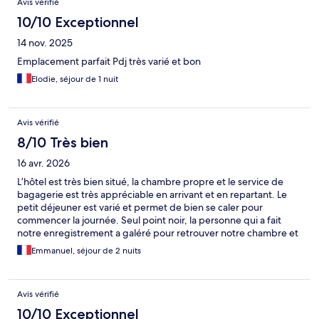
Avis vérifié
10/10 Exceptionnel
14 nov. 2025
Emplacement parfait Pdj très varié et bon
Elodie, séjour de 1 nuit
Avis vérifié
8/10 Très bien
16 avr. 2026
L’hôtel est très bien situé, la chambre propre et le service de
bagagerie est très appréciable en arrivant et en repartant. Le
petit déjeuner est varié et permet de bien se caler pour
commencer la journée. Seul point noir, la personne qui a fait
notre enregistrement a galéré pour retrouver notre chambre et
voulait nous en donner 2 avec un supplément.
Emmanuel, séjour de 2 nuits
Avis vérifié
10/10 Exceptionnel