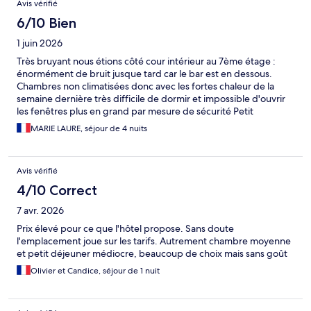
Avis vérifié
6/10 Bien
1 juin 2026
Très bruyant nous étions côté cour intérieur au 7ème étage :
énormément de bruit jusque tard car le bar est en dessous.
Chambres non climatisées donc avec les fortes chaleur de la
semaine dernière très difficile de dormir et impossible d'ouvrir
les fenêtres plus en grand par mesure de sécurité Petit
déjeuner impeccable et varié
MARIE LAURE, séjour de 4 nuits
Avis vérifié
4/10 Correct
7 avr. 2026
Prix élevé pour ce que l'hôtel propose. Sans doute
l'emplacement joue sur les tarifs. Autrement chambre moyenne
et petit déjeuner médiocre, beaucoup de choix mais sans goût
Olivier et Candice, séjour de 1 nuit