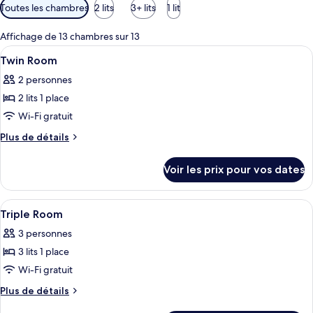
Filtres
Toutes les chambres
2 lits
3+ lits
1 lit
disponibles
pour
Affichage de 13 chambres sur 13
les
Afficher
Espace de travail pour ordinateur porta
1
Twin Room
chambres
toutes
2 personnes
les
2 lits 1 place
photos
pour
Wi-Fi gratuit
ce
Plus
Plus de détails
type
de
détails
de
Voir les prix pour vos dates
sur
chambre :
le
Twin
type
Afficher
Espace de travail pour ordinateur porta
5
Room
de
Triple Room
toutes
chambre
3 personnes
Twin
les
Room
3 lits 1 place
photos
pour
Wi-Fi gratuit
ce
Plus
Plus de détails
type
de