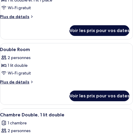
pour
1 lit double et 1 lit 1 place
ce
Wi-Fi gratuit
type
Plus
Plus de détails
de
de
chambre :
détails
Voir les prix pour vos dates
sur
Chambre
le
Familiale
type
Afficher
Espace de travail pour ordinateur porta
2
de
Double Room
toutes
chambre
2 personnes
Chambre
les
Familiale
1 lit double
photos
pour
Wi-Fi gratuit
ce
Plus
Plus de détails
type
de
détails
de
Voir les prix pour vos dates
sur
chambre :
le
Double
type
Afficher
Une chambre d’hôtel moderne avec un gr
8
Room
de
Chambre Double, 1 lit double
toutes
chambre
1 chambre
Double
les
Room
2 personnes
photos