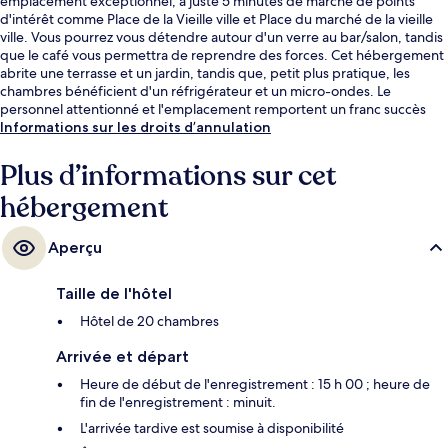
emplacement exceptionnel, à juste 5 minutes de marche de points
d'intérêt comme Place de la Vieille ville et Place du marché de la vieille
ville. Vous pourrez vous détendre autour d'un verre au bar/salon, tandis
que le café vous permettra de reprendre des forces. Cet hébergement
abrite une terrasse et un jardin, tandis que, petit plus pratique, les
chambres bénéficient d'un réfrigérateur et un micro-ondes. Le
personnel attentionné et l'emplacement remportent un franc succès
auprès des autres voyageurs. L'hébergement se situe à une très courte
Informations sur les droits d’annulation
distance à pied des transports publics : Station Ratusz Arsenał se trouve
à 10 min et Arrêt de tramway Muranów 06, à 10 min.
Plus d’informations sur cet
hébergement
Aperçu
Taille de l'hôtel
Hôtel de 20 chambres
Arrivée et départ
Heure de début de l'enregistrement : 15 h 00 ; heure de
fin de l'enregistrement : minuit.
L'arrivée tardive est soumise à disponibilité