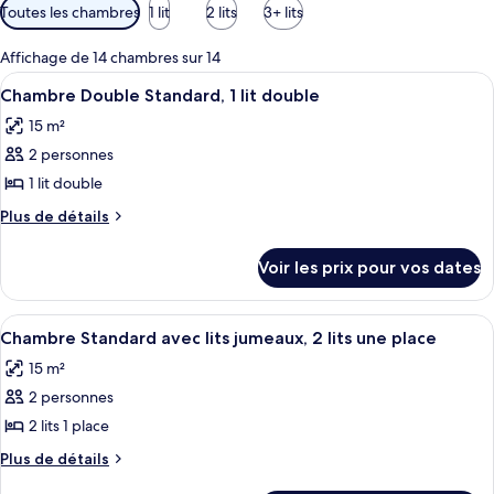
Filtres
Toutes les chambres
1 lit
2 lits
3+ lits
disponibles
pour
Affichage de 14 chambres sur 14
les
Afficher
Une chambre à coucher comprenant un l
10
Chambre Double Standard, 1 lit double
chambres
toutes
15 m²
les
2 personnes
photos
pour
1 lit double
ce
Plus
Plus de détails
type
de
détails
de
Voir les prix pour vos dates
sur
chambre :
le
Chambre
type
Afficher
Une chambre d’hôtel avec deux lits, ch
7
Double
de
Chambre Standard avec lits jumeaux, 2 lits une place
toutes
chambre
Standard,
15 m²
Chambre
les
1
Double
2 personnes
photos
lit
Standard,
pour
2 lits 1 place
1
double
ce
lit
Plus
Plus de détails
double
type
de