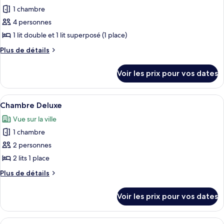
lit,
Double
1 chambre
photos
accessible
Deluxe,
pour
4 personnes
1
aux
ce
grand
1 lit double et 1 lit superposé (1 place)
personnes
lit,
type
à
Plus
Plus de détails
accessible
de
de
mobilité
aux
chambre :
détails
personnes
réduite
Voir les prix pour vos dates
sur
Chambre
à
le
mobilité
Quadruple
type
réduite
Afficher
Une chambre à coucher avec un grand lit
Familiale
9
de
Chambre Deluxe
toutes
chambre
Vue sur la ville
Chambre
les
Quadruple
1 chambre
photos
Familiale
pour
2 personnes
ce
2 lits 1 place
type
Plus
Plus de détails
de
de
chambre :
détails
Voir les prix pour vos dates
sur
Chambre
le
Deluxe
type