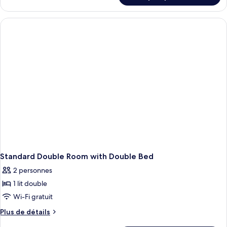
le
type
de
chambre
Double
Room
-
Separate
Building
Standard Double Room with Double Bed
2 personnes
1 lit double
Wi-Fi gratuit
Plus
Plus de détails
de