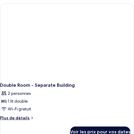
type
de
chambre
Deluxe
Double
Room,
1
Queen
Bed
Double Room - Separate Building
2 personnes
1 lit double
Wi-Fi gratuit
Plus
Plus de détails
de
détails
Voir les prix pour vos dates
sur