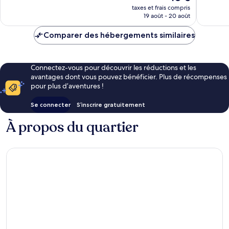
nouveau
1 008 av
taxes et frais compris
prix
19 août - 20 août
est
de
Comparer des hébergements similaires
48 €
Connectez-vous pour découvrir les réductions et les
avantages dont vous pouvez bénéficier. Plus de récompenses
pour plus d’aventures !
Se connecter
S’inscrire gratuitement
À propos du quartier