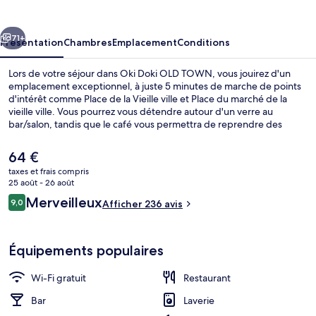
OLD
TOWN
cédent
Suivant
71+
Présentation
Chambres
Emplacement
Conditions
Lors de votre séjour dans Oki Doki OLD TOWN, vous jouirez d'un
emplacement exceptionnel, à juste 5 minutes de marche de points
d'intérêt comme Place de la Vieille ville et Place du marché de la
vieille ville. Vous pourrez vous détendre autour d'un verre au
bar/salon, tandis que le café vous permettra de reprendre des
forces. Cet hébergement abrite une terrasse et un jardin, tandis
que, petit plus pratique, les chambres bénéficient d'un
Le
64 €
réfrigérateur et un micro-ondes. Le personnel attentionné et
prix
taxes et frais compris
l'emplacement remportent un franc succès auprès des autres
actuel
25 août - 26 août
voyageurs. L'hébergement se situe à une très courte distance à pied
Entrée de l’hébergement
est
Avis
des transports publics : Station Ratusz Arsenał se trouve à 10 min et
Merveilleux
9,0
Afficher 236 avis
de
9,0 sur 10
Arrêt de tramway Muranów 06, à 10 min.
voyageurs
64 €.
Équipements populaires
Wi-Fi gratuit
Restaurant
Bar
Laverie