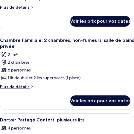
ce
Plus
Plus de détails
type
de
détails
de
Voir les prix pour vos dates
sur
chambre :
le
Dortoir
type
Afficher
Une chambre avec un lit superposé, un
5
Partagé
de
Chambre Familiale, 2 chambres, non-fumeurs, salle de bains
toutes
chambre
Confort
privée
Dortoir
les
21 m²
Partagé
photos
Confort
2 chambres
pour
6 personnes
ce
type
1 lit double et 2 lits superposés (1 place)
de
Plus
Plus de détails
chambre :
de
détails
Chambre
Voir les prix pour vos dates
sur
Familiale,
le
2
type
Afficher
Une chambre avec un lit superposé, de
7
chambres,
de
Dortoir Partagé Confort, plusieurs lits
toutes
chambre
non-
4 personnes
Chambre
les
fumeurs,