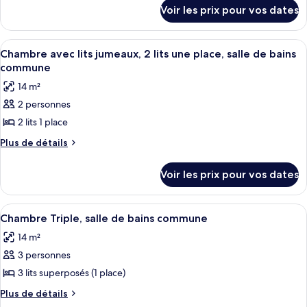
détails
de
Voir les prix pour vos dates
sur
chambre :
le
Chambre
type
Afficher
Une chambre avec deux lits, une lucar
4
Standard
de
Chambre avec lits jumeaux, 2 lits une place, salle de bains
toutes
chambre
avec
commune
Chambre
les
lits
14 m²
Standard
photos
jumeaux,
avec
2 personnes
pour
lits
2
2 lits 1 place
ce
jumeaux,
lits
2
type
Plus
Plus de détails
une
lits
de
de
place
une
détails
chambre :
Voir les prix pour vos dates
place
sur
Chambre
le
avec
type
Afficher
Une salle de bain équipée d’un lavabo,
1
de
lits
Chambre Triple, salle de bains commune
toutes
chambre
jumeaux,
14 m²
Chambre
les
2
avec
3 personnes
photos
lits
lits
pour
3 lits superposés (1 place)
jumeaux,
une
ce
2
Plus
Plus de détails
place,
lits
type
de