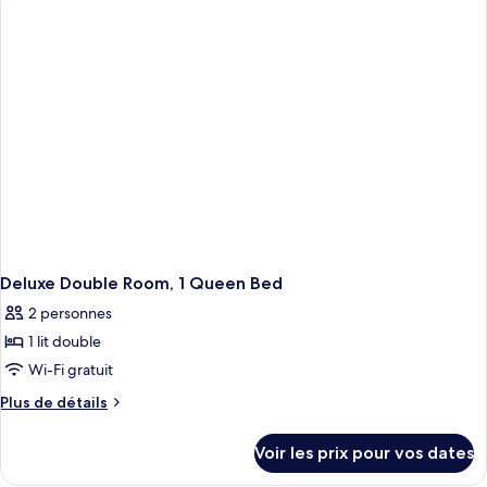
de
chambre
Chambre
Deluxe
Deluxe Double Room, 1 Queen Bed
2 personnes
1 lit double
Wi-Fi gratuit
Plus
Plus de détails
de
détails
Voir les prix pour vos dates
sur
le