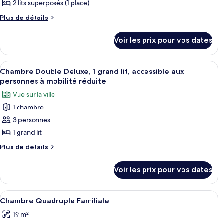
Familiale,
2 lits superposés (1 place)
photos
salle
2
pour
Plus
Plus de détails
chambres,
de
de
ce
non-
bains
détails
fumeurs,
type
Voir les prix pour vos dates
privée
sur
salle
de
le
de
chambre :
type
bains
Afficher
Chambres insonorisées, décoration pe
5
de
Dortoir
Chambre Double Deluxe, 1 grand lit, accessible aux
privée
toutes
chambre
personnes à mobilité réduite
Partagé
Dortoir
les
Confort,
Vue sur la ville
Partagé
photos
plusieurs
Confort,
1 chambre
pour
plusieurs
lits
3 personnes
ce
lits
type
1 grand lit
de
Plus
Plus de détails
chambre :
de
détails
Chambre
Voir les prix pour vos dates
sur
Double
le
Deluxe,
type
Afficher
Une chambre de dortoir équipée de lits
7
1
de
Chambre Quadruple Familiale
toutes
chambre
grand
19 m²
Chambre
les