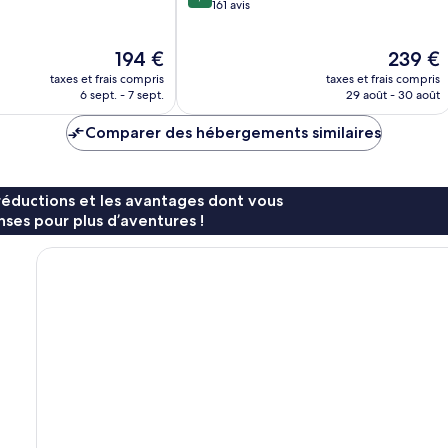
sur
161 avis
10,
Merveilleux,
Le
Le
194 €
239 €
161 avis
nouveau
nouveau
taxes et frais compris
taxes et frais compris
prix
prix
6 sept. - 7 sept.
29 août - 30 août
est
est
de
de
Comparer des hébergements similaires
194 €
239 €
réductions et les avantages dont vous
ses pour plus d’aventures !