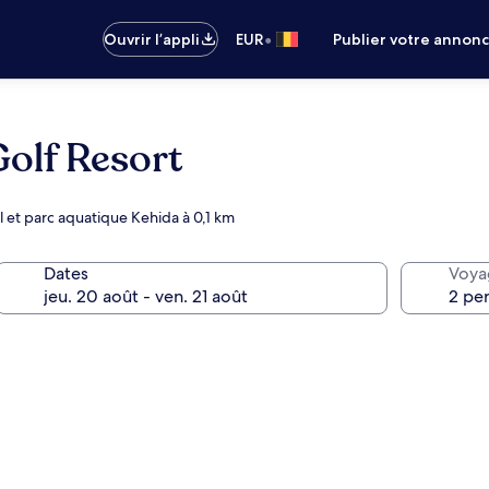
•
Ouvrir l’appli
EUR
Publier votre annon
Golf Resort
l et parc aquatique Kehida à 0,1 km
Dates
Voya