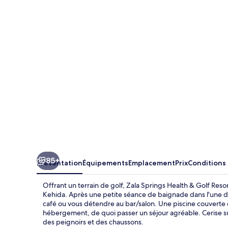
Springs
Health
&
Golf
Resort
85+
Présentation
Équipements
Emplacement
Prix
Conditions
Offrant un terrain de golf, Zala Springs Health & Golf Res
Kehida. Après une petite séance de baignade dans l'une de
café ou vous détendre au bar/salon. Une piscine couverte 
hébergement, de quoi passer un séjour agréable. Cerise s
des peignoirs et des chaussons.