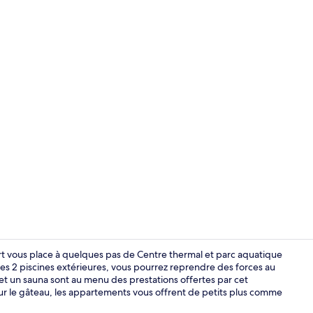
Réception
ort vous place à quelques pas de Centre thermal et parc aquatique
s 2 piscines extérieures, vous pourrez reprendre des forces au
et un sauna sont au menu des prestations offertes par cet
Piscine d’ex
ur le gâteau, les appartements vous offrent de petits plus comme