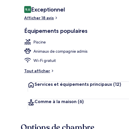
Avis
Exceptionnel
9,6
9,6 sur 10
voyageurs
Afficher 18 avis
Spa
Équipements populaires
Piscine
Animaux de compagnie admis
Wi-Fi gratuit
Tout afficher
Services et équipements principaux
(12)
Comme à la maison
(6)
Options de chambre