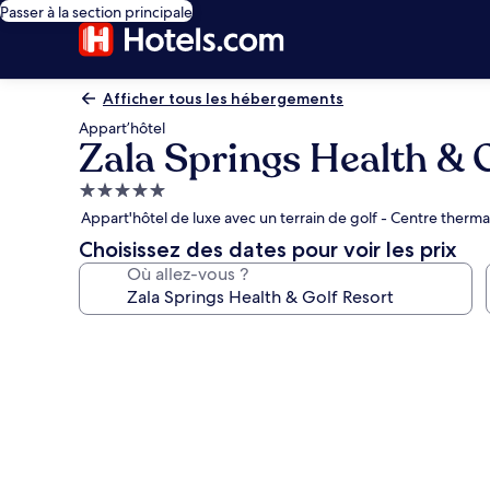
Passer à la section principale
Afficher tous les hébergements
Appart’hôtel
Zala Springs Health & 
Hébergement
5.0 étoiles
Appart'hôtel de luxe avec un terrain de golf - Centre therma
Choisissez des dates pour voir les prix
Où allez-vous ?
Galerie
photos
de
l’hébergement
Zala