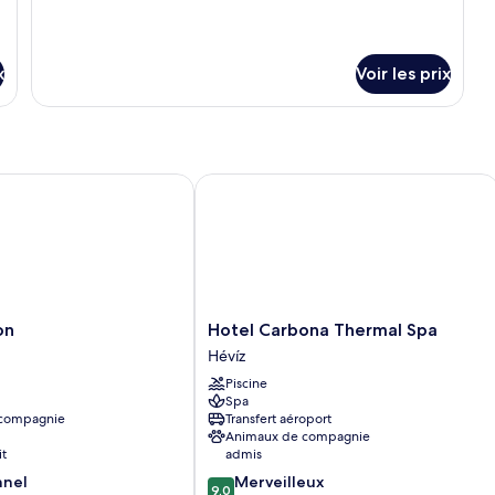
x
Voir les prix
Hotel Carbona Thermal Spa
Hotel
on
Hotel Carbona Thermal Spa
Carbona
Hévíz
Thermal
Piscine
Spa
Spa
Hévíz
 compagnie
Transfert aéroport
Animaux de compagnie
it
admis
9.0
nnel
Merveilleux
9,0