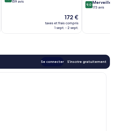
sur
159 avis
9.0
Merveilleux
Hévíz
9,0
10,
sur
173 avis
Excellent,
10,
Le
172 €
159 avis
Merveilleux,
nouveau
173 avis
taxes et frais compris
tax
prix
1 sept. - 2 sept.
est
de
172 €
Se connecter
S’inscrire gratuitement