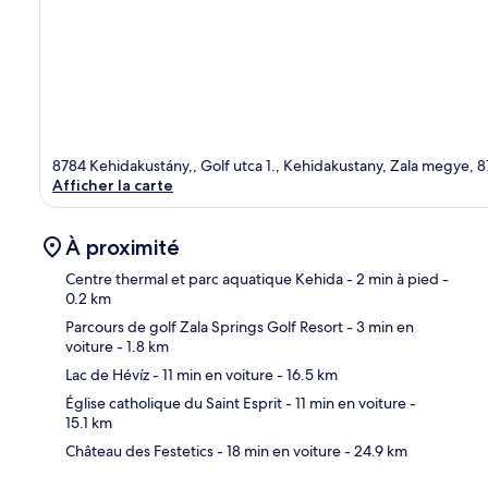
8784 Kehidakustány,, Golf utca 1., Kehidakustany, Zala megye, 
Afficher la carte
À proximité
Centre thermal et parc aquatique Kehida
- 2 min à pied
-
0.2 km
Parcours de golf Zala Springs Golf Resort
- 3 min en
Car
voiture
- 1.8 km
Lac de Hévíz
- 11 min en voiture
- 16.5 km
Église catholique du Saint Esprit
- 11 min en voiture
-
15.1 km
Château des Festetics
- 18 min en voiture
- 24.9 km