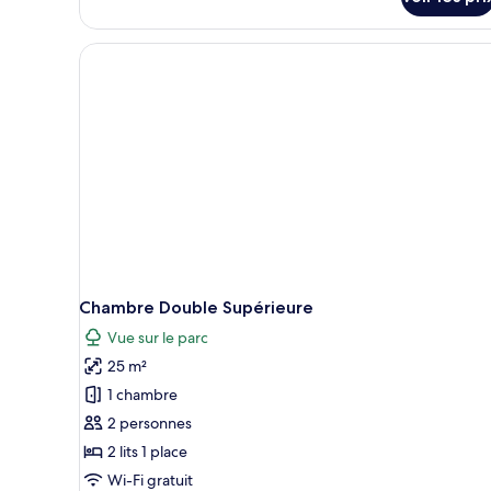
le
type
de
chambre
Suite
Majestueuse
Chambre Double Supérieure
Vue sur le parc
25 m²
1 chambre
2 personnes
2 lits 1 place
Wi-Fi gratuit