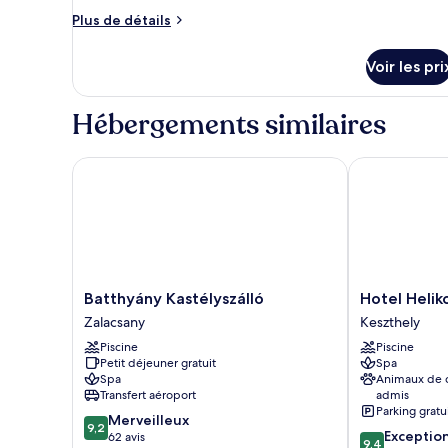
Plus
Plus de détails
de
détails
Voir les pri
sur
le
type
Hébergements similaires
de
chambre
Chambre
Batthyány Kastélyszálló
Hotel Helikon
Double
Supérieure
Batthyány
Hotel
Batthyány Kastélyszálló
Hotel Helik
Kastélyszálló
Helikon
Zalacsany
Keszthely
Zalacsany
Keszthely
Piscine
Piscine
Petit déjeuner gratuit
Spa
Spa
Animaux de
Transfert aéroport
admis
Parking gratu
9.2
Merveilleux
9,2
9.4
Exceptio
sur
62 avis
9,4