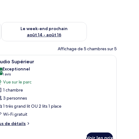
-end août 7 - août 9
Vérifier la disponibilité pour le week-end prochain août 14 - a
Le week-end prochain
août 14 - août 16
Affichage de 5 chambres sur 5
 ordinateur portable est posé sur la table.
 grand lit, d’un téléviseur fixé au mur et d’une porte-fenêtre coulissante 
fficher
Une chambre moderne dotée d’un grand lit, de 
6
udio Supérieur
outes
Exceptionnel
s
,0
10,0 sur 10
(1 avis)
1 avis
hotos
Vue sur le parc
our
1 chambre
e
3 personnes
ype
1 très grand lit OU 2 lits 1 place
e
Wi-Fi gratuit
hambre :
tudio
us
us de détails
upérieur
e
tails
Voir les prix