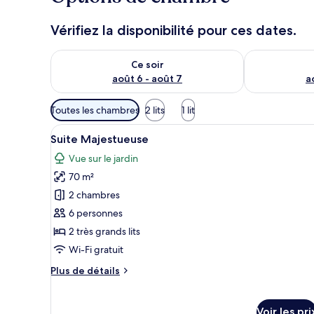
Vérifiez la disponibilité pour ces dates.
Vérifier la disponibilité pour ce soir août 6 - août 7
Vérifier la di
Ce soir
août 6 - août 7
a
Filtres
Toutes les chambres
2 lits
1 lit
disponibles
Afficher
Un salon moderne avec un canap
pour
8
Suite Majestueuse
toutes
les
Vue sur le jardin
les
chambres
70 m²
photos
pour
2 chambres
ce
6 personnes
type
2 très grands lits
de
Wi-Fi gratuit
chambre :
Plus
Plus de détails
Suite
de
Majestueuse
détails
sur
Voir les pri