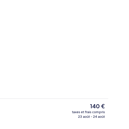
Yoga
Le
140 €
prix
taxes et frais compris
actuel
23 août - 24 août
ercice/pour les longueurs
Spa
est
de