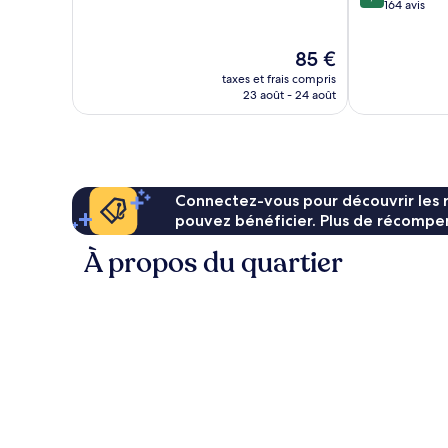
sur
164 avis
10,
10,
Merveilleux,
Exceptionnel,
62 avis
Le
85 €
164 avis
nouveau
taxes et frais compris
prix
23 août - 24 août
est
de
85 €
Connectez-vous pour découvrir les 
pouvez bénéficier. Plus de récompen
À propos du quartier