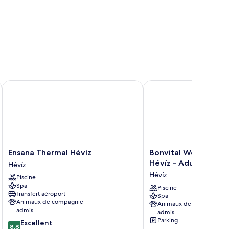
Ensana Thermal Hévíz
Bonvital Wellness & Ga
Ensana
Bonvital
Ensana Thermal Hévíz
Bonvital Wellness &
Thermal
Wellness
Hévíz - Adults Only
Hévíz
Hévíz
&
Hévíz
Piscine
Hévíz
Gastro
Spa
Hotel
Piscine
Transfert aéroport
Spa
Hévíz
Animaux de compagnie
Animaux de compagnie
-
admis
admis
Adults
Parking
8.8
Excellent
Only
8,8