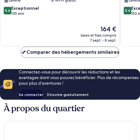
Laverie
Wi-Fi gratuit
Laveri
Centre-
ville
ville
d’Alican
9.6
9.4
Exceptionnel
Exc
9,6
9,4
d’Alicante
sur
sur
135 avis
153 a
10,
10,
Exceptionnel,
Exceptio
Le
164 €
135 avis
153 avis
nouveau
taxes et frais compris
prix
7 sept. - 8 sept.
est
de
Comparer des hébergements similaires
164 €
Connectez-vous pour découvrir les réductions et les
avantages dont vous pouvez bénéficier. Plus de récompenses
pour plus d’aventures !
Se connecter
S’inscrire gratuitement
À propos du quartier