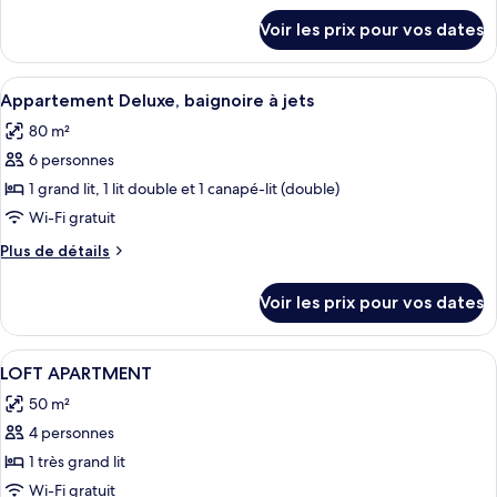
chambre :
détails
Voir les prix pour vos dates
sur
Appartement
le
Supérieur,
type
Afficher
1 chambre, literie de qualité supérieur
baignoire
10
de
Appartement Deluxe, baignoire à jets
toutes
chambre
à
80 m²
Appartement
les
jets
Supérieur,
6 personnes
photos
(Exterior)
baignoire
pour
1 grand lit, 1 lit double et 1 canapé-lit (double)
à
ce
jets
Wi-Fi gratuit
(Exterior)
type
Plus
Plus de détails
de
de
chambre :
détails
Voir les prix pour vos dates
sur
Appartement
le
Deluxe,
type
Afficher
1 chambre, literie de qualité supérieur
baignoire
7
de
LOFT APARTMENT
toutes
chambre
à
50 m²
Appartement
les
jets
Deluxe,
4 personnes
photos
baignoire
pour
1 très grand lit
à
ce
jets
Wi-Fi gratuit