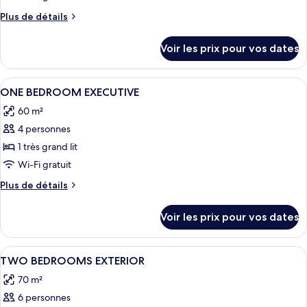
type
Plus
Plus de détails
de
de
chambre :
détails
Voir les prix pour vos dates
sur
LOFT
le
APARTMENT
type
Afficher
1 chambre, literie de qualité supérieur
6
de
ONE BEDROOM EXECUTIVE
toutes
chambre
60 m²
LOFT
les
APARTMENT
4 personnes
photos
pour
1 très grand lit
ce
Wi-Fi gratuit
type
Plus
Plus de détails
de
de
chambre :
détails
Voir les prix pour vos dates
sur
ONE
le
BEDROOM
type
Afficher
1 chambre, literie de qualité supérieur
EXECUTIVE
10
de
TWO BEDROOMS EXTERIOR
toutes
chambre
70 m²
ONE
les
BEDROOM
6 personnes
photos