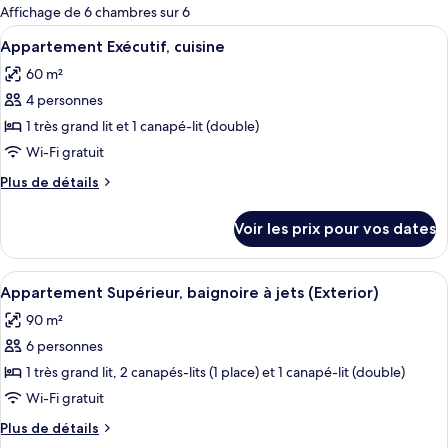
pour
Affichage de 6 chambres sur 6
les
Afficher
Coin séjour
7
Appartement Exécutif, cuisine
chambres
toutes
60 m²
les
4 personnes
photos
pour
1 très grand lit et 1 canapé-lit (double)
ce
Wi-Fi gratuit
type
Plus
Plus de détails
de
de
chambre :
détails
Voir les prix pour vos dates
sur
Appartement
le
Exécutif,
type
Afficher
1 chambre, literie de qualité supérieur
cuisine
7
de
Appartement Supérieur, baignoire à jets (Exterior)
toutes
chambre
90 m²
Appartement
les
Exécutif,
6 personnes
photos
cuisine
pour
1 très grand lit, 2 canapés-lits (1 place) et 1 canapé-lit (double)
ce
Wi-Fi gratuit
type
Plus
Plus de détails
de
de