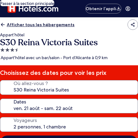
Passer à la section principale
Obtenir l’appli
Afficher tous les hébergements
Appart’hôtel
S30 Reina Victoria Suites
Hébergement
3.5 étoiles
Appart'hôtel avec un bar/salon - Port d'Alicante à 0,9 km
Choisissez des dates pour voir les prix
Où allez-vous ?
Dates
Voyageurs