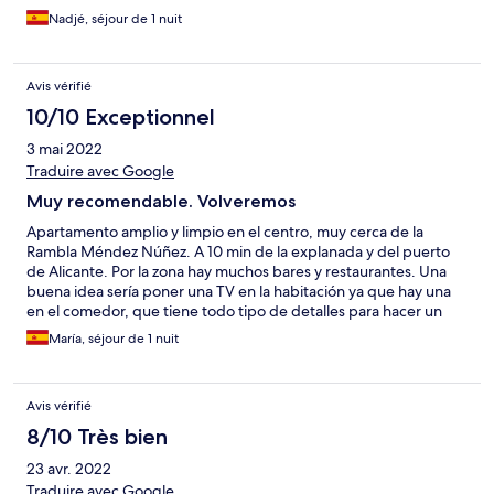
Nadjé, séjour de 1 nuit
Avis vérifié
10/10 Exceptionnel
3 mai 2022
Traduire avec Google
Muy recomendable. Volveremos
Apartamento amplio y limpio en el centro, muy cerca de la
Rambla Méndez Núñez. A 10 min de la explanada y del puerto
de Alicante. Por la zona hay muchos bares y restaurantes. Una
buena idea sería poner una TV en la habitación ya que hay una
en el comedor, que tiene todo tipo de detalles para hacer un
tentempié. Me parece que por parte de hotels.com deberían
María, séjour de 1 nuit
poner teléfono del cliente para informar por ej q la recepción
está abierta hasta las 23 h. Por todo lo demás estupendo.👌
Avis vérifié
8/10 Très bien
23 avr. 2022
Traduire avec Google