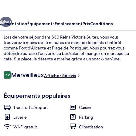
Victoria
Suites
cédent
Suivant
56+
Présentation
Équipements
Emplacement
Prix
Conditions
Lors de votre séjour dans S30 Reina Victoria Suites, vous vous
trouverez à moins de 15 minutes de marche de points d'intérêt
comme Port d'Alicante et Plage de Postiguet. Vous pourrez vous
détendre autour d'un verre au bar/salon et manger un morceau au
café. Sur place, la détente est reine grâce à un snack-bar/une
épicerie fine et une terrasse ! Les appartements profitent en outre
de petits plus sympas comme une cuisine et un canapé-lit. Pratique,
Avis
Merveilleux
non ?
9,2
Afficher 56 avis
9,2 sur 10
voyageurs
Télévision à écran plat
Équipements populaires
Transfert aéroport
Cuisine
Laverie
Parking
Wi-Fi gratuit
Climatisation