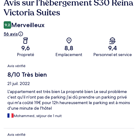
Avis sur l’hébergement S30 Reina
Avis
Victoria Suites
Merveilleux
9,2
56 avis
9,6
8,8
9,4
Propreté
Emplacement
Personnel et service
Avis
Avis vérifié
8/10 Très bien
21 juil. 2022
L'appartement est très bien La propreté bien Le seul problème
c'est qu'il n'ont pas de parking j'ai dû prendre un parking privé
qui m'a coûté 19€ pour 12h heureusement le parking est à moins
d'une minute de l'hôtel
Mohammed, séjour de 1 nuit
Avis vérifié