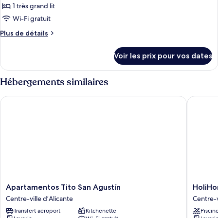
EXECUTIVE
pour
1 très grand lit
ce
Wi-Fi gratuit
type
Plus
Plus de détails
de
de
chambre :
détails
Voir les prix pour vos dates
sur
TWO
le
BEDROOMS
type
Hébergements similaires
EXTERIOR
de
chambre
Apartamentos Tito San Agustín
HoliHom
TWO
BEDROOMS
EXTERIOR
Apartamentos
HoliHo
Apartamentos Tito San Agustín
HoliH
Tito
Rambla
Centre-ville d’Alicante
Centre-v
San
24
Transfert aéroport
Kitchenette
Piscin
Agustín
Centre-