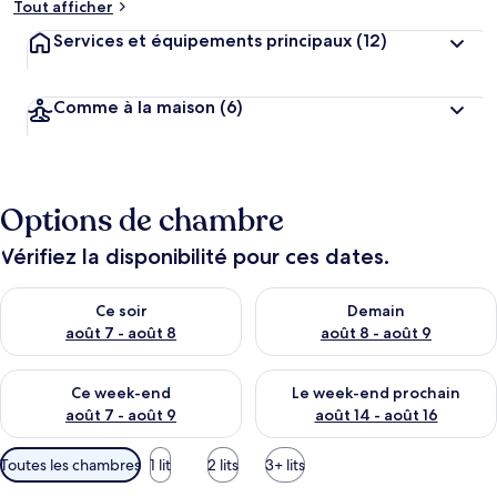
Tout afficher
Services et équipements principaux
(12)
Comme à la maison
(6)
Options de chambre
Vérifiez la disponibilité pour ces dates.
Vérifier la disponibilité pour ce soir août 7 - août 8
Vérifier la disponibilité pour 
Ce soir
Demain
août 7 - août 8
août 8 - août 9
Vérifier la disponibilité pour ce week-end août 7 - août 9
Vérifier la disponibilité pour 
Ce week-end
Le week-end prochain
août 7 - août 9
août 14 - août 16
Filtres
Toutes les chambres
1 lit
2 lits
3+ lits
disponibles