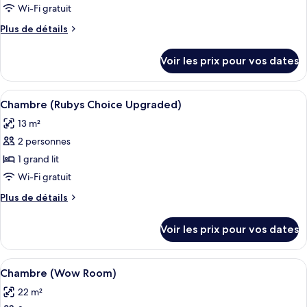
ce
Wi-Fi gratuit
type
Plus
Plus de détails
de
de
chambre :
détails
Voir les prix pour vos dates
sur
Chambre
le
(Rubys
type
Afficher
Une chambre d’hôtel comprenant un lit
Choice)
4
de
Chambre (Rubys Choice Upgraded)
toutes
chambre
13 m²
Chambre
les
(Rubys
2 personnes
photos
Choice)
pour
1 grand lit
ce
Wi-Fi gratuit
type
Plus
Plus de détails
de
de
chambre :
détails
Voir les prix pour vos dates
sur
Chambre
le
(Rubys
type
Afficher
Une chambre d’hôtel comprenant un lit
Choice
4
de
Chambre (Wow Room)
toutes
chambre
Upgraded)
22 m²
Chambre
les