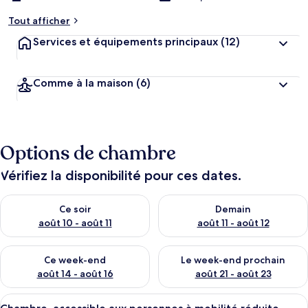
Tout afficher
Services et équipements principaux
(12)
Comme à la maison
(6)
Options de chambre
Vérifiez la disponibilité pour ces dates.
Vérifier la disponibilité pour ce soir août 10 - août 11
Vérifier la disponibilité pour 
Ce soir
Demain
août 10 - août 11
août 11 - août 12
Vérifier la disponibilité pour ce week-end août 14 - août 16
Vérifier la disponibilité pour
Ce week-end
Le week-end prochain
août 14 - août 16
août 21 - août 23
Afficher
Un lit avec une literie blanche, un am
3