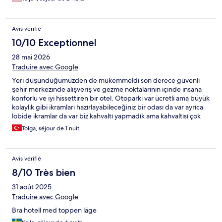
Avis vérifié
10/10 Exceptionnel
28 mai 2026
Traduire avec Google
Yeri düşündüğümüzden de mükemmeldi son derece güvenli
şehir merkezinde alışveriş ve gezme noktalarının içinde insana
konforlu ve iyi hissettiren bir otel. Otoparkı var ücretli ama büyük
kolaylık gibi ikramları hazırlayabileceğiniz bir odası da var ayrıca
lobide ikramlar da var biz kahvaltı yapmadık ama kahvaltısı çok
güzel görünüyordu herkese tavsiye ederiz tekrar konaklamak
Tolga, séjour de 1 nuit
isterim
Avis vérifié
8/10 Très bien
31 août 2025
Traduire avec Google
Bra hotell med toppen läge