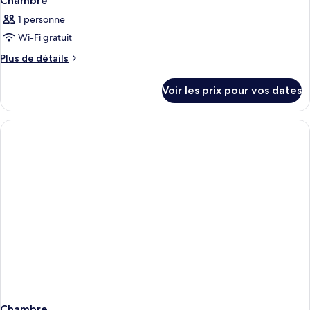
Chambre
1 personne
Wi-Fi gratuit
Plus
Plus de détails
de
détails
Voir les prix pour vos dates
sur
le
type
de
chambre
Chambre
Chambre