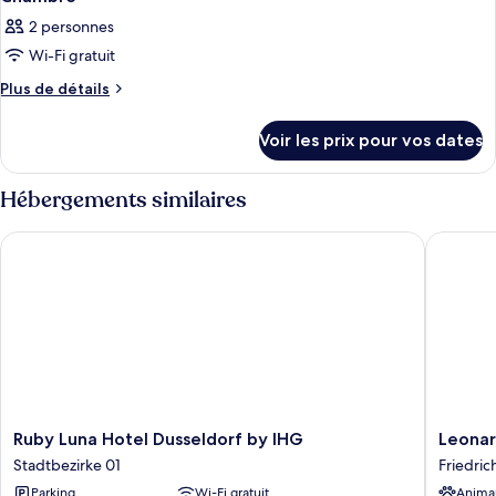
2 personnes
Wi-Fi gratuit
Plus
Plus de détails
de
détails
Voir les prix pour vos dates
sur
le
type
Hébergements similaires
de
chambre
Ruby Luna Hotel Dusseldorf by IHG
Leonardo
Chambre
Ruby
Leonard
Ruby Luna Hotel Dusseldorf by IHG
Leonar
Luna
Royal
Stadtbezirke 01
Friedric
Hotel
Hotel
Parking
Wi-Fi gratuit
Anima
Dusseldorf
Düsseld