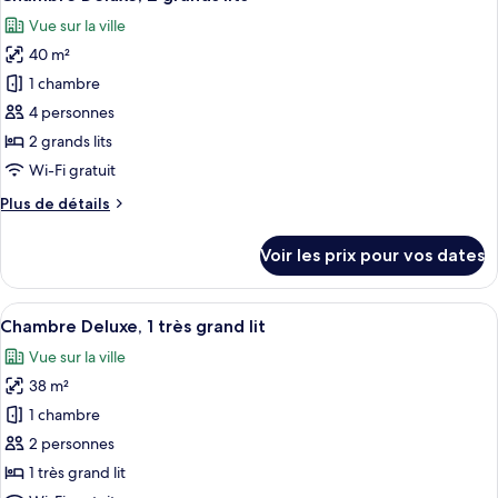
toutes
chambre
Vue sur la ville
Chambre
les
Supérieure
40 m²
photos
pour
1 chambre
ce
4 personnes
type
2 grands lits
de
Wi-Fi gratuit
chambre :
Plus
Plus de détails
Chambre
de
Deluxe,
détails
Voir les prix pour vos dates
2
sur
le
grands
type
Afficher
Une chambre d’hôtel avec un lit, un bu
lits
5
de
Chambre Deluxe, 1 très grand lit
toutes
chambre
Vue sur la ville
Chambre
les
Deluxe,
38 m²
photos
2
pour
1 chambre
grands
ce
lits
2 personnes
type
1 très grand lit
de