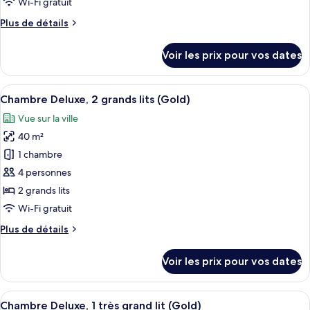
Wi-Fi gratuit
chambre :
Plus
Plus de détails
Chambre
de
Deluxe,
détails
Voir les prix pour vos dates
1
sur
le
très
type
Afficher
Une chambre d’hôtel avec un lit, un bu
grand
5
de
Chambre Deluxe, 2 grands lits (Gold)
toutes
lit
chambre
Vue sur la ville
Chambre
les
Deluxe,
40 m²
photos
1
pour
1 chambre
très
ce
grand
4 personnes
lit
type
2 grands lits
de
Wi-Fi gratuit
chambre :
Plus
Plus de détails
Chambre
de
Deluxe,
détails
Voir les prix pour vos dates
2
sur
le
grands
type
Afficher
Une chambre d’hôtel avec un lit, un bu
lits
4
de
Chambre Deluxe, 1 très grand lit (Gold)