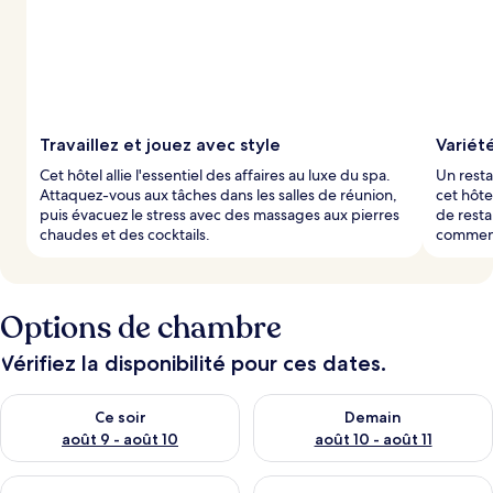
Travaillez et jouez avec style
Variété
Cet hôtel allie l'essentiel des affaires au luxe du spa.
Un resta
Attaquez-vous aux tâches dans les salles de réunion,
cet hôte
puis évacuez le stress avec des massages aux pierres
de resta
chaudes et des cocktails.
commenc
Options de chambre
Vérifiez la disponibilité pour ces dates.
Vérifier la disponibilité pour ce soir août 9 - août 10
Vérifier la disponibilité pour 
Ce soir
Demain
août 9 - août 10
août 10 - août 11
Vérifier la disponibilité pour ce week-end août 14 - août 16
Vérifier la disponibilité pour