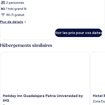
Room
2 personnes
Deluxe
les
King
1 très grand lit
photos
Room
pour
Wi-Fi gratuit
ce
Plus
Plus de détails
type
de
détails
de
Voir les prix pour vos dates
sur
chambre :
le
Deluxe
type
Hébergements similaires
King
de
chambre
Room
Holiday Inn Guadalajara Patria Universidad by IHG
Hotel Ri
Deluxe
Rock
King
Royalty
Room
Rock
Royalty
Holiday
Hotel
Holiday Inn Guadalajara Patria Universidad by
Hotel 
Inn
Riu
IHG
Zona E
Guadalajara
Plaza