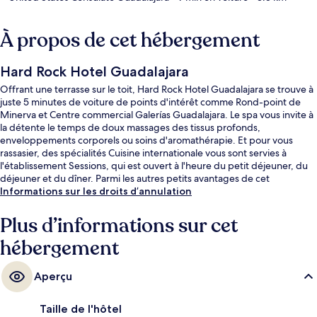
À propos de cet hébergement
Hard Rock Hotel Guadalajara
Offrant une terrasse sur le toit, Hard Rock Hotel Guadalajara se trouve à
juste 5 minutes de voiture de points d'intérêt comme Rond-point de
Minerva et Centre commercial Galerías Guadalajara. Le spa vous invite à
la détente le temps de doux massages des tissus profonds,
enveloppements corporels ou soins d'aromathérapie. Et pour vous
rassasier, des spécialités Cuisine internationale vous sont servies à
l'établissement Sessions, qui est ouvert à l'heure du petit déjeuner, du
déjeuner et du dîner. Parmi les autres petits avantages de cet
hébergement figurent 2 bars/lounges, une piscine extérieure et un bar
Informations sur les droits d’annulation
en bord de piscine. Les autres voyageurs ne disent que du bien en ce
qui concerne le personnel attentionné.
Plus d’informations sur cet
hébergement
Aperçu
Taille de l'hôtel