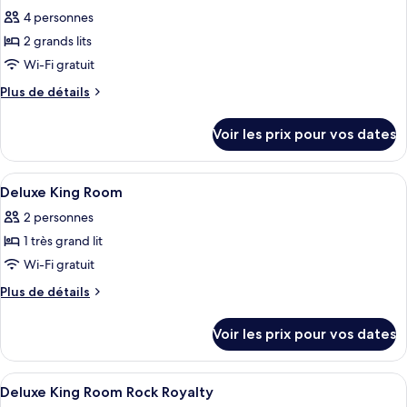
toutes
lit
chambre
4 personnes
Chambre
les
(Rock
Deluxe,
2 grands lits
photos
Royalty)
1
pour
Wi-Fi gratuit
très
ce
grand
Plus
Plus de détails
lit
type
de
(Rock
détails
de
Voir les prix pour vos dates
Royalty)
sur
chambre :
le
Deluxe
type
Afficher
Une chambre d’hôtel équipée d’une coif
3
Room,
de
Deluxe King Room
toutes
chambre
2
2 personnes
Deluxe
les
Queen
Room,
1 très grand lit
photos
Beds
2
pour
Wi-Fi gratuit
Queen
(Gold)
ce
Beds
Plus
Plus de détails
(Gold)
type
de
détails
de
Voir les prix pour vos dates
sur
chambre :
le
Deluxe
type
Afficher
Articles gratuits dans le mini-bar, cof
7
King
de
Deluxe King Room Rock Royalty
toutes
chambre