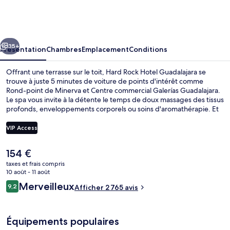
Rock
Hotel
Guadalajara
cédent
Suivant
35+
Présentation
Chambres
Emplacement
Conditions
Offrant une terrasse sur le toit, Hard Rock Hotel Guadalajara se
trouve à juste 5 minutes de voiture de points d'intérêt comme
Rond-point de Minerva et Centre commercial Galerías Guadalajara.
Le spa vous invite à la détente le temps de doux massages des tissus
profonds, enveloppements corporels ou soins d'aromathérapie. Et
pour vous rassasier, des spécialités Cuisine internationale vous sont
servies à l'établissement Sessions, qui est ouvert à l'heure du petit
VIP Access
déjeuner, du déjeuner et du dîner. Parmi les autres petits avantages
de cet hébergement figurent 2 bars/lounges, une piscine
Le
154 €
extérieure et un bar en bord de piscine. Les autres voyageurs ne
Terrasse sur le toit
prix
disent que du bien en ce qui concerne le personnel attentionné.
taxes et frais compris
actuel
10 août - 11 août
est
Avis
Merveilleux
9,2
Afficher 2 765 avis
de
9,2 sur 10
voyageurs
154 €.
Équipements populaires