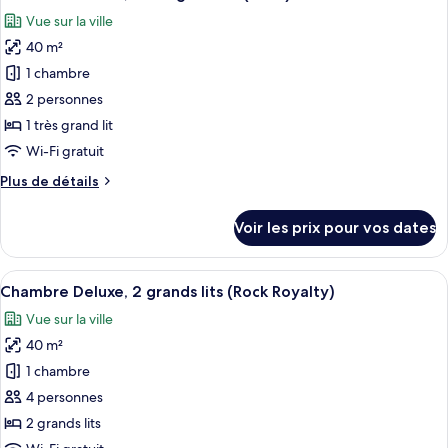
toutes
(Gold)
chambre
Vue sur la ville
Chambre
les
Deluxe,
40 m²
photos
2
pour
1 chambre
grands
ce
lits
2 personnes
(Gold)
type
1 très grand lit
de
Wi-Fi gratuit
chambre :
Plus
Plus de détails
Chambre
de
Deluxe,
détails
Voir les prix pour vos dates
1
sur
le
très
type
Afficher
Une chambre d’hôtel avec un lit, un bu
grand
7
de
Chambre Deluxe, 2 grands lits (Rock Royalty)
toutes
lit
chambre
Vue sur la ville
Chambre
les
(Gold)
Deluxe,
40 m²
photos
1
pour
1 chambre
très
ce
grand
4 personnes
lit
type
2 grands lits
(Gold)
de