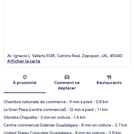
Av. Ignacio L. Vallarta 5145, Camino Real, Zapopan, JAL, 45040
Afficher la carte
Carte
À proximité
Comment se
Restaurants
déplacer
Chambre nationale de commerce
- 9 min à pied
- 0.8 km
La Gran Plaza (centre commercial)
- 12 min à pied
- 1.1 km
Glorieta Chapalita
- 3 min en voiture
- 1.6 km
Centre commercial Galerías Guadalajara
- 8 min en voiture
- 2.7 km
United States Consulate Guadalajara
- 9 min en voiture
- 3.8 km