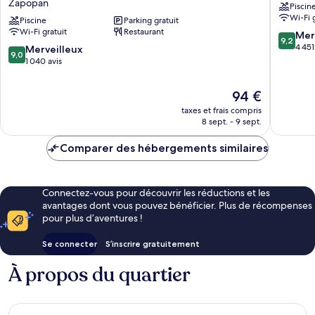
Zapopan
Piscin
Patria
Guadala
Wi-Fi 
Universidad
Piscine
Parking gratuit
Zona
Wi-Fi gratuit
Restaurant
by
Expo
9.2
Mer
9,2
IHG
sur
4 451
9.0
Merveilleux
9,0
Zapopan
10,
sur
1 040 avis
Merveill
10,
4 451 avi
Merveilleux,
Le
94 €
1 040 avis
nouveau
taxes et frais compris
prix
8 sept. - 9 sept.
est
de
Comparer des hébergements similaires
94 €
Connectez-vous pour découvrir les réductions et les
avantages dont vous pouvez bénéficier. Plus de récompenses
pour plus d’aventures !
Se connecter
S’inscrire gratuitement
À propos du quartier