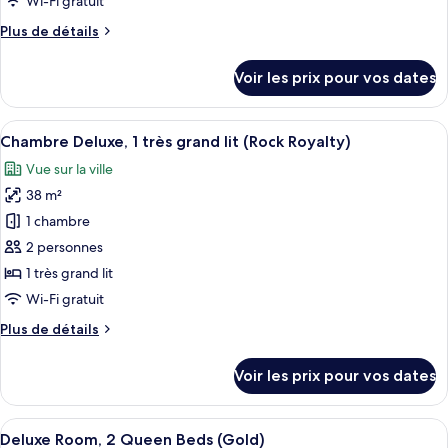
Wi-Fi gratuit
chambre :
Plus
Plus de détails
Chambre
de
Deluxe,
détails
Voir les prix pour vos dates
2
sur
le
grands
type
Afficher
Une chambre d’hôtel avec un lit, un bu
lits
6
de
Chambre Deluxe, 1 très grand lit (Rock Royalty)
toutes
(Rock
chambre
Vue sur la ville
Chambre
les
Royalty)
Deluxe,
38 m²
photos
2
pour
1 chambre
grands
ce
lits
2 personnes
(Rock
type
1 très grand lit
Royalty)
de
Wi-Fi gratuit
chambre :
Plus
Plus de détails
Chambre
de
Deluxe,
détails
Voir les prix pour vos dates
1
sur
le
très
type
Afficher
Une salle de bain moderne avec une do
grand
3
de
Deluxe Room, 2 Queen Beds (Gold)