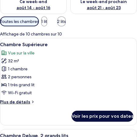
Ce week-end
Le week-end prochain
août 14 - août 16
août 21 - août 23
Filtres
Toutes les chambres
1 lit
2 lits
disponibles
pour
Affichage de 10 chambres sur 10
les
Afficher
Une chambre d’hôtel comprenant un lit,
4
Chambre Supérieure
chambres
toutes
Vue sur la ville
les
32 m²
photos
pour
1 chambre
ce
2 personnes
type
1 très grand lit
de
Wi-Fi gratuit
chambre :
Plus
Plus de détails
Chambre
de
Supérieure
détails
Voir les prix pour vos dates
sur
le
type
Afficher
Une chambre d’hôtel avec un lit, un bu
5
de
Chambre Deluxe, 2 grands lits