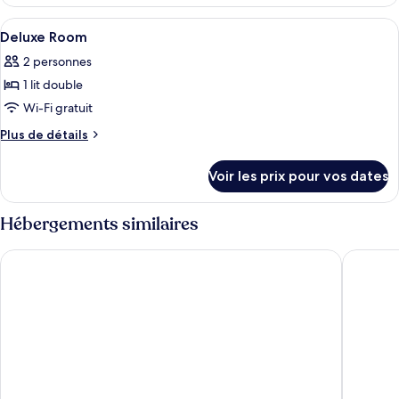
le
Suite
type
Afficher
Literie hypoallergénique, minibar, cof
5
Double
de
Deluxe Room
toutes
chambre
Or
2 personnes
Suite
les
Twin
Double
1 lit double
photos
Or
pour
Wi-Fi gratuit
Twin
ce
Plus
Plus de détails
type
de
détails
de
Voir les prix pour vos dates
sur
chambre :
le
Deluxe
type
Hébergements similaires
Room
de
chambre
Sherwood Residence
Bay Hote
Deluxe
Room