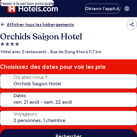
Passer à la section principale
Obtenir l’appli
Afficher tous les hébergements
Orchids Saigon Hotel
Hébergement
4.0 étoiles
Hôtel avec 2 restaurants - Rue de Dong Khoi à 0,7 km
Choisissez des dates pour voir les prix
Où allez-vous ?
Dates
Voyageurs
Rechercher