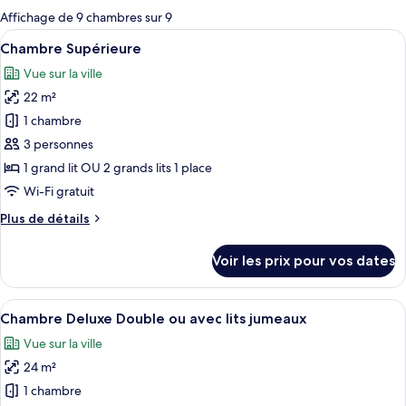
pour
Affichage de 9 chambres sur 9
les
Afficher
Literie hypoallergénique, minibar, cof
4
Chambre Supérieure
chambres
toutes
Vue sur la ville
les
22 m²
photos
pour
1 chambre
ce
3 personnes
type
1 grand lit OU 2 grands lits 1 place
de
Wi-Fi gratuit
chambre :
Plus
Plus de détails
Chambre
de
Supérieure
détails
Voir les prix pour vos dates
sur
le
type
Afficher
Une chambre d’hôtel avec un grand lit,
5
de
Chambre Deluxe Double ou avec lits jumeaux
toutes
chambre
Vue sur la ville
Chambre
les
Supérieure
24 m²
photos
pour
1 chambre