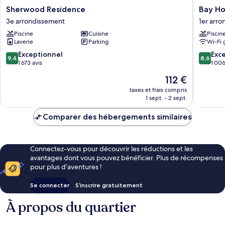
Sherwood
Bay
Sherwood Residence
Bay Ho
Residence
Hotel
3e arrondissement
1er arr
3e
Ho
Piscine
Cuisine
Piscin
arrondissement
Chi
Laverie
Parking
Wi-Fi 
Minh
1er
9.4
8.6
Exceptionnel
Exce
9,4
8,6
arrondi
sur
sur
1 673 avis
1 006
10,
10,
Le
112 €
Exceptionnel,
Excellen
nouveau
1 673 avis
1 006 av
taxes et frais compris
prix
1 sept. - 2 sept.
est
de
Comparer des hébergements similaires
112 €
Connectez-vous pour découvrir les réductions et les
avantages dont vous pouvez bénéficier. Plus de récompenses
pour plus d’aventures !
Se connecter
S’inscrire gratuitement
À propos du quartier