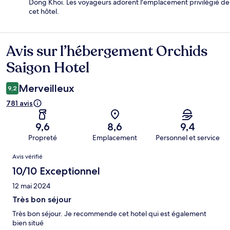
Dong Khoi. Les voyageurs adorent l'emplacement privilégié de
cet hôtel.
Avis sur l’hébergement Orchids
Avis
Saigon Hotel
Merveilleux
9,2
781 avis
9,6
8,6
9,4
Propreté
Emplacement
Personnel et service
Avis
Avis vérifié
10/10 Exceptionnel
12 mai 2024
Très bon séjour
Très bon séjour. Je recommende cet hotel qui est également
bien situé