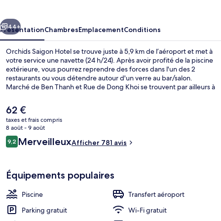
Hotel
cédent
Suivant
44+
Présentation
Chambres
Emplacement
Conditions
Orchids Saigon Hotel se trouve juste à 5,9 km de l’aéroport et met à
votre service une navette (24 h/24). Après avoir profité de la piscine
extérieure, vous pourrez reprendre des forces dans l'un des 2
restaurants ou vous détendre autour d'un verre au bar/salon.
Marché de Ben Thanh et Rue de Dong Khoi se trouvent par ailleurs à
moins de 15 minutes à pied. Le personnel attentionné et le petit
déjeuner remportent un franc succès auprès des autres voyageurs.
Le
62 €
L'hébergement se situe à une courte distance à pied des transports
prix
taxes et frais compris
publics. Station de métro Opera House se trouve à 12 min à peine.
actuel
8 août - 9 août
Façade de l’hébergement
est
Avis
Merveilleux
9,2
Afficher 781 avis
de
9,2 sur 10
voyageurs
62 €.
Équipements populaires
Piscine
Transfert aéroport
Parking gratuit
Wi-Fi gratuit