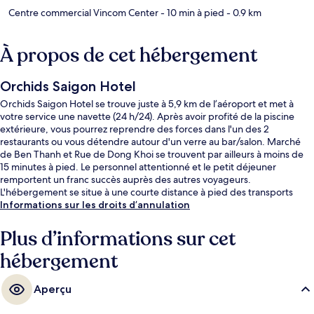
Centre commercial Vincom Center
- 10 min à pied
- 0.9 km
À propos de cet hébergement
Orchids Saigon Hotel
Orchids Saigon Hotel se trouve juste à 5,9 km de l’aéroport et met à
votre service une navette (24 h/24). Après avoir profité de la piscine
extérieure, vous pourrez reprendre des forces dans l'un des 2
restaurants ou vous détendre autour d'un verre au bar/salon. Marché
de Ben Thanh et Rue de Dong Khoi se trouvent par ailleurs à moins de
15 minutes à pied. Le personnel attentionné et le petit déjeuner
remportent un franc succès auprès des autres voyageurs.
L'hébergement se situe à une courte distance à pied des transports
publics. Station de métro Opera House se trouve à 12 min à peine.
Informations sur les droits d’annulation
Plus d’informations sur cet
hébergement
Aperçu