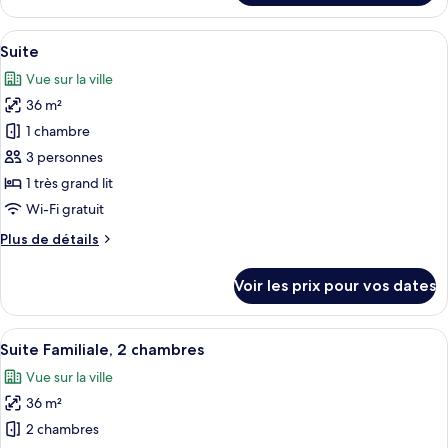
le
ou
type
Afficher
Une chambre d’hôtel avec un plancher e
avec
7
de
Suite
toutes
lits
chambre
Vue sur la ville
Chambre
les
jumeaux
Premium
36 m²
photos
Double
pour
1 chambre
ou
ce
avec
3 personnes
lits
type
1 très grand lit
jumeaux
de
Wi-Fi gratuit
chambre :
Plus
Plus de détails
Suite
de
détails
Voir les prix pour vos dates
sur
le
type
Afficher
Une chambre d’hôtel avec un grand lit, 
7
de
Suite Familiale, 2 chambres
toutes
chambre
Vue sur la ville
Suite
les
36 m²
photos
pour
2 chambres