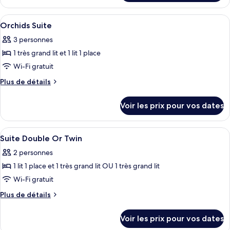
le
type
Afficher
Literie hypoallergénique, minibar, cof
8
de
Orchids Suite
toutes
chambre
3 personnes
Studio
les
1 très grand lit et 1 lit 1 place
photos
pour
Wi-Fi gratuit
ce
Plus
Plus de détails
type
de
détails
de
Voir les prix pour vos dates
sur
chambre :
le
Orchids
type
Afficher
Literie hypoallergénique, minibar, cof
12
Suite
de
Suite Double Or Twin
toutes
chambre
2 personnes
Orchids
les
Suite
1 lit 1 place et 1 très grand lit OU 1 très grand lit
photos
pour
Wi-Fi gratuit
ce
Plus
Plus de détails
type
de
détails
de
Voir les prix pour vos dates
sur
chambre :