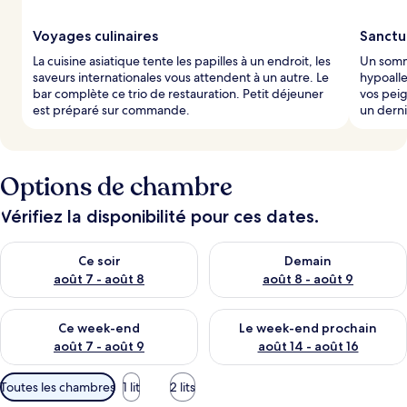
Voyages culinaires
Sanctu
La cuisine asiatique tente les papilles à un endroit, les
Un somme
saveurs internationales vous attendent à un autre. Le
hypoalle
bar complète ce trio de restauration. Petit déjeuner
vos peig
est préparé sur commande.
un derni
Options de chambre
Vérifiez la disponibilité pour ces dates.
Vérifier la disponibilité pour ce soir août 7 - août 8
Vérifier la disponibilité pour 
Ce soir
Demain
août 7 - août 8
août 8 - août 9
Vérifier la disponibilité pour ce week-end août 7 - août 9
Vérifier la disponibilité pour 
Ce week-end
Le week-end prochain
août 7 - août 9
août 14 - août 16
Filtres
Toutes les chambres
1 lit
2 lits
disponibles