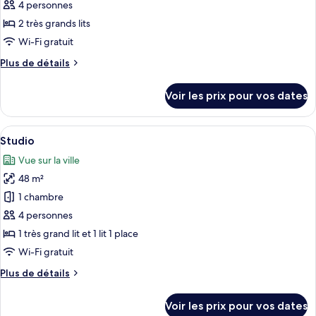
ce
4 personnes
type
2 très grands lits
de
Wi-Fi gratuit
chambre :
Plus
Plus de détails
Suite
de
Familiale,
détails
Voir les prix pour vos dates
2
sur
le
chambres
type
Afficher
Une chambre d’hôtel avec deux lits, un 
7
de
Studio
toutes
chambre
Vue sur la ville
Suite
les
Familiale,
48 m²
photos
2
pour
1 chambre
chambres
ce
4 personnes
type
1 très grand lit et 1 lit 1 place
de
Wi-Fi gratuit
chambre :
Plus
Plus de détails
Studio
de
détails
Voir les prix pour vos dates
sur