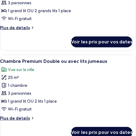
ce
3 personnes
type
1 grand lit OU 2 grands lits 1 place
de
Wi-Fi gratuit
chambre :
Plus
Plus de détails
Chambre
de
Deluxe
détails
Voir les prix pour vos dates
Double
sur
le
ou
type
Afficher
Une chambre d’hôtel avec un lit, un bu
avec
6
de
Chambre Premium Double ou avec lits jumeaux
toutes
lits
chambre
Vue sur la ville
Chambre
les
jumeaux
Deluxe
25 m²
photos
Double
pour
1 chambre
ou
ce
avec
3 personnes
lits
type
1 grand lit OU 2 lits 1 place
jumeaux
de
Wi-Fi gratuit
chambre :
Plus
Plus de détails
Chambre
de
Premium
détails
Voir les prix pour vos dates
Double
sur