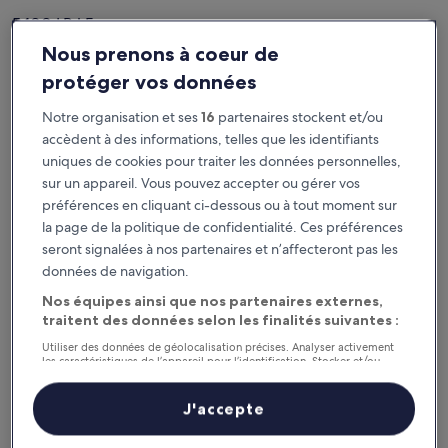
5400 LBJ Freeway,
Nous prenons à coeur de
Suite 500,
protéger vos données
Dallas,
Notre organisation et ses
16
partenaires stockent et/ou
Texas 75240,
accèdent à des informations, telles que les identifiants
États-Unis
uniques de cookies pour traiter les données personnelles,
sur un appareil. Vous pouvez accepter ou gérer vos
Numéro de téléphone aux États-Unis : +1 (206) 481 4252
préférences en cliquant ci-dessous ou à tout moment sur
Lorsque vous effectuez une réservation pour un Service
la page de la politique de confidentialité. Ces préférences
de voyage (tel que défini dans les
Conditions d’utilisation
)
seront signalées à nos partenaires et n’affecteront pas les
en utilisant le site Web, vous concluez un contrat avec le
données de navigation.
Prestataire de voyage (tel que défini dans les
Conditions
Nos équipes ainsi que nos partenaires externes,
d’utilisation
) concerné pour ce Service de voyage. Par
traitent des données selon les finalités suivantes :
exemple, il peut s’agir d’Expedia Travel (tel que défini ci-
après) ou d’un fournisseur d’hébergement.
Utiliser des données de géolocalisation précises. Analyser activement
les caractéristiques de l’appareil pour l’identification. Stocker et/ou
accéder à des informations sur un appareil. Publicités et contenu
Lorsque vous concluez un contrat avec Expedia Travel (tel
personnalisés, mesure de performance des publicités et du contenu,
que défini ci-après) ou un fournisseur d’hébergement, les
études d’audience et développement de services.
J'accepte
données relatives à l’entreprise du Prestataire de voyage
Liste de nos partenaires (fournisseurs)
se trouvent sur la page de finalisation de votre