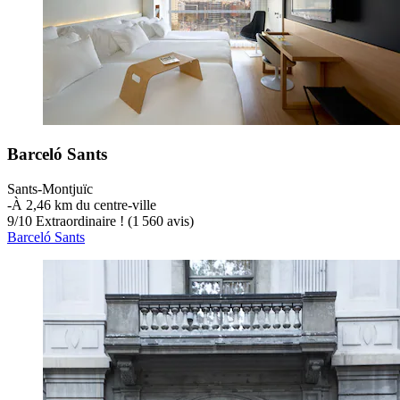
Barceló Sants
Sants-Montjuïc
‐
À 2,46 km du centre-ville
9
/
10
Extraordinaire ! (1 560 avis)
Barceló Sants