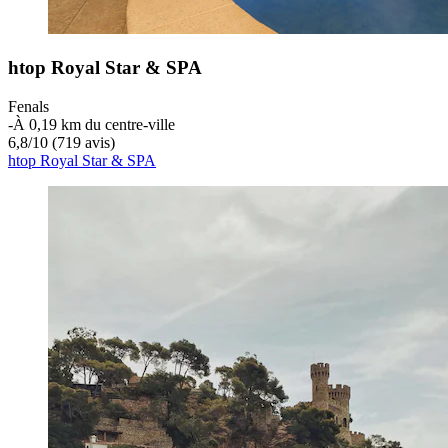
htop Royal Star & SPA
Fenals
‐
À 0,19 km du centre-ville
6,8
/
10
(719 avis)
htop Royal Star & SPA