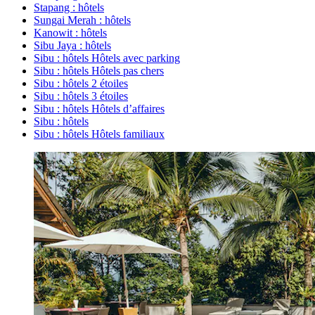
Stapang : hôtels
Sungai Merah : hôtels
Kanowit : hôtels
Sibu Jaya : hôtels
Sibu : hôtels Hôtels avec parking
Sibu : hôtels Hôtels pas chers
Sibu : hôtels 2 étoiles
Sibu : hôtels 3 étoiles
Sibu : hôtels Hôtels d’affaires
Sibu : hôtels
Sibu : hôtels Hôtels familiaux