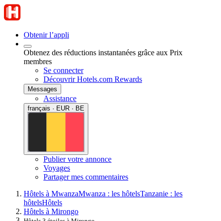
Obtenir l’appli
Obtenez des réductions instantanées grâce aux Prix
membres
Se connecter
Découvrir Hotels.com Rewards
Messages
Assistance
français · EUR · BE
Publier votre annonce
Voyages
Partager mes commentaires
Hôtels à Mwanza
Mwanza : les hôtels
Tanzanie : les
hôtels
Hôtels
Hôtels à Mirongo
Hôtels 3 étoiles à Mirongo