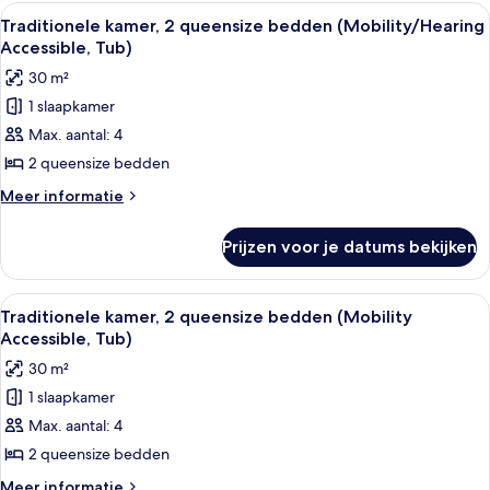
1
Alle
Een hotelkamer met een bed, een burea
2
Shower)
kingsize
Traditionele kamer, 2 queensize bedden (Mobility/Hearing
foto's
bed
laden
Accessible, Tub)
(Mobility
voor
30 m²
Accessible,
Traditionele
Roll-
1 slaapkamer
kamer,
in
Max. aantal: 4
2
Shower)
queensize
2 queensize bedden
bedden
Meer
Meer informatie
(Mobility/Hearing
details
over
Accessible,
Prijzen voor je datums bekijken
Traditionele
Tub)
kamer,
laden
2
Alle
Een hotelkamer met een bed, een burea
2
queensize
Traditionele kamer, 2 queensize bedden (Mobility
foto's
bedden
Accessible, Tub)
(Mobility/Hearing
voor
30 m²
Accessible,
Traditionele
Tub)
1 slaapkamer
kamer,
Max. aantal: 4
2
queensize
2 queensize bedden
bedden
Meer
Meer informatie