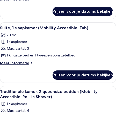
(Mobility
details
over
Accessible,
Prijzen voor je datums bekijken
Traditionele
Tub)
kamer,
laden
2
Alle
Een moderne hotelkamer met een groo
7
queensize
Suite, 1 slaapkamer (Mobility Accessible, Tub)
foto's
bedden
70 m²
(Mobility
voor
Accessible,
1 slaapkamer
Suite,
Tub)
1
Max. aantal: 3
slaapkamer
1 kingsize bed en 1 tweepersoons zetelbed
(Mobility
Meer
Meer informatie
Accessible,
details
Tub)
over
Prijzen voor je datums bekijken
Suite,
laden
1
slaapkamer
Alle
Een hotelkamer met een bed, een burea
3
(Mobility
Traditionele kamer, 2 queensize bedden (Mobility
foto's
Accessible,
Accessible, Roll-in Shower)
Tub)
voor
1 slaapkamer
Traditionele
Max. aantal: 4
kamer,