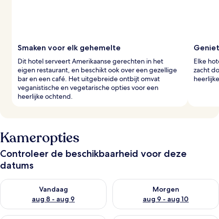
Smaken voor elk gehemelte
Geniet
Dit hotel serveert Amerikaanse gerechten in het
Elke hot
eigen restaurant, en beschikt ook over een gezellige
zacht d
bar en een café. Het uitgebreide ontbijt omvat
heerlijk
veganistische en vegetarische opties voor een
heerlijke ochtend.
Kameropties
Controleer de beschikbaarheid voor deze
datums
De beschikbaarheid controleren voor vanavond aug 8 - aug 9
De beschikbaarheid controler
Vandaag
Morgen
aug 8 - aug 9
aug 9 - aug 10