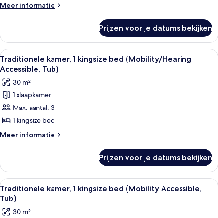
uitzicht
Shower)
Meer
Meer informatie
op
details
de
over
Prijzen voor je datums bekijken
Deluxe
stad
kamer,
(Mobility
1
Alle
Een moderne hotelkamer met een groot 
Accessible,
3
kingsize
Traditionele kamer, 1 kingsize bed (Mobility/Hearing
foto's
bed,
Roll-
Accessible, Tub)
uitzicht
voor
in
30 m²
op
Traditionele
Shower)
de
1 slaapkamer
kamer,
laden
stad
Max. aantal: 3
1
(Mobility
Accessible,
kingsize
1 kingsize bed
Roll-
bed
Meer
Meer informatie
in
(Mobility/Hearing
details
Shower)
over
Accessible,
Prijzen voor je datums bekijken
Traditionele
Tub)
kamer,
laden
1
Alle
Een moderne hotelkamer met een groot 
3
kingsize
Traditionele kamer, 1 kingsize bed (Mobility Accessible,
foto's
bed
Tub)
(Mobility/Hearing
voor
30 m²
Accessible,
Traditionele