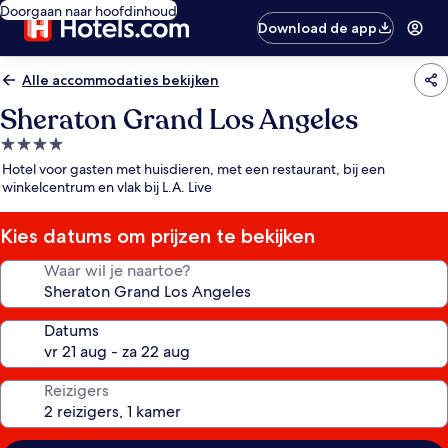
Doorgaan naar hoofdinhoud
Download de app
Alle accommodaties bekijken
Sheraton Grand Los Angeles
4.0-
sterrenaccommodatie
Hotel voor gasten met huisdieren, met een restaurant, bij een
winkelcentrum en vlak bij L.A. Live
Kies datums om prijzen te bekijken
Waar wil je naartoe?
Datums
Reizigers