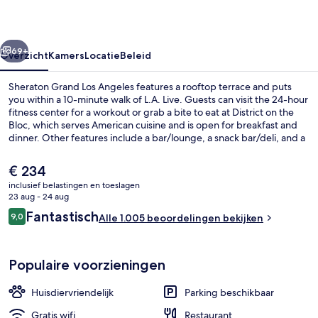
rige
Volgende
69+
Overzicht
Kamers
Locatie
Beleid
Sheraton Grand Los Angeles features a rooftop terrace and puts
you within a 10-minute walk of L.A. Live. Guests can visit the 24-hour
fitness center for a workout or grab a bite to eat at District on the
Bloc, which serves American cuisine and is open for breakfast and
dinner. Other features include a bar/lounge, a snack bar/deli, and a
garden. Fellow travelers love the helpful staff and location. The
property is just a short walk to public transportation: 7th Street -
De
€ 234
Metro Center Station is steps away and Pershing Square Station is 11
huidige
inclusief belastingen en toeslagen
minutes.
prijs
23 aug - 24 aug
Vergaderruimte
is
Beoordelingen
Fantastisch
9,0
Alle 1.005 beoordelingen bekijken
€ 234
9,0 op 10 –
Populaire voorzieningen
Huisdiervriendelijk
Parking beschikbaar
Gratis wifi
Restaurant