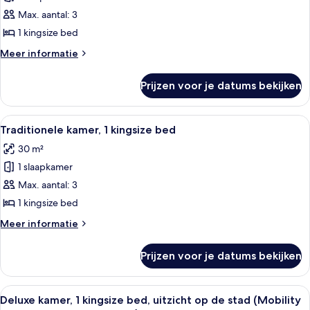
suite,
Max. aantal: 3
1
1 kingsize bed
kingsize
Meer
Meer informatie
bed
details
laden
over
Prijzen voor je datums bekijken
Studio
suite,
1
Alle
Een hotelkamer met een groot bed, een
2
kingsize
Traditionele kamer, 1 kingsize bed
foto's
bed
30 m²
voor
1 slaapkamer
Traditionele
kamer,
Max. aantal: 3
1
1 kingsize bed
kingsize
Meer
Meer informatie
bed
details
laden
over
Prijzen voor je datums bekijken
Traditionele
kamer,
1
Alle
Een moderne hotelkamer met een groot 
6
kingsize
Deluxe kamer, 1 kingsize bed, uitzicht op de stad (Mobility
foto's
bed