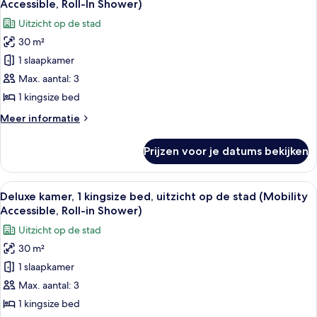
Accessible, Roll-In Shower)
voor
Uitzicht op de stad
Deluxe
30 m²
kamer,
1 slaapkamer
1
kingsize
Max. aantal: 3
bed,
1 kingsize bed
uitzicht
Meer
Meer informatie
op
details
de
over
Prijzen voor je datums bekijken
Deluxe
stad
kamer,
(Mobility
1
Alle
Een moderne hotelkamer met een groot 
Accessible,
6
kingsize
Deluxe kamer, 1 kingsize bed, uitzicht op de stad (Mobility
foto's
bed,
Roll-
Accessible, Roll-in Shower)
uitzicht
voor
In
Uitzicht op de stad
op
Deluxe
Shower)
de
30 m²
kamer,
laden
stad
1 slaapkamer
1
(Mobility
Accessible,
kingsize
Max. aantal: 3
Roll-
bed,
1 kingsize bed
In