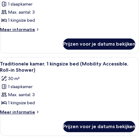
Tub)
1 slaapkamer
kamer,
Max. aantal: 3
1
kingsize
1 kingsize bed
bed
Meer
Meer informatie
(Mobility
details
over
Accessible,
Prijzen voor je datums bekijken
Traditionele
Tub)
kamer,
laden
1
Alle
Een moderne hotelkamer met een groot 
3
kingsize
Traditionele kamer, 1 kingsize bed (Mobility Accessible,
foto's
bed
Roll-in Shower)
(Mobility
voor
30 m²
Accessible,
Traditionele
Tub)
1 slaapkamer
kamer,
Max. aantal: 3
1
kingsize
1 kingsize bed
bed
Meer
Meer informatie
(Mobility
details
over
Accessible,
Prijzen voor je datums bekijken
Traditionele
Roll-
kamer,
in