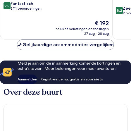
Los
Downto
9.0
Fantastisch
9,0
Angeles
Downto
8.2
Zee
van
3.111 beoordelingen
8,2
Downtown
Los
van
2.57
10,
Los
Angeles
10,
Fantastisch,
De
€ 192
Angeles
Zeer
3.111
prijs
goed,
inclusief belastingen en toeslagen
beoordelingen
is
27 aug - 28 aug
2.577
€ 192
beoorde
Gelijkaardige accommodaties vergelijken
Meld je aan om de in aanmerking komende kortingen en
extra's te zien. Meer beloningen voor meer avonturen!
Aanmelden
Registreer je nu, gratis en voor niets
Over deze buurt