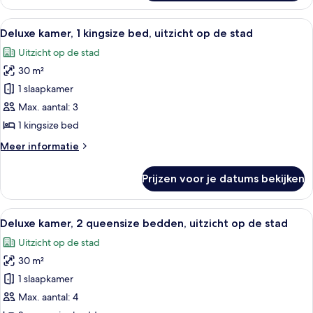
kamer,
stad
2
Alle
Een hotelkamer met een groot bed, een
laden
5
queensize
Deluxe kamer, 1 kingsize bed, uitzicht op de stad
foto's
bedden,
Uitzicht op de stad
uitzicht
voor
op
30 m²
Deluxe
de
kamer,
1 slaapkamer
stad
1
Max. aantal: 3
kingsize
1 kingsize bed
bed,
Meer
Meer informatie
uitzicht
details
op
over
Prijzen voor je datums bekijken
Deluxe
de
kamer,
stad
1
Alle
Een hotelkamer met twee bedden, een b
laden
5
kingsize
Deluxe kamer, 2 queensize bedden, uitzicht op de stad
foto's
bed,
Uitzicht op de stad
uitzicht
voor
op
30 m²
Deluxe
de
kamer,
1 slaapkamer
stad
2
Max. aantal: 4
queensize