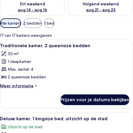
De beschikbaarheid controleren voor dit weekend aug 14 - au
De beschikbaarheid controler
Dit weekend
Volgend weekend
aug 14 - aug 16
aug 21 - aug 23
Beschikbare
Alle kamers
2 bedden
1 bed
filters
voor
17 van 17 kamers weergeven
kamers
Alle
Een hotelkamer met een bed, een burea
3
Traditionele kamer, 2 queensize bedden
foto's
30 m²
voor
1 slaapkamer
Traditionele
kamer,
Max. aantal: 4
2
2 queensize bedden
queensize
Meer
Meer informatie
bedden
details
laden
over
Prijzen voor je datums bekijken
Traditionele
kamer,
2
Alle
Een hotelkamer met een groot bed, een
5
queensize
Deluxe kamer, 1 kingsize bed, uitzicht op de stad
foto's
bedden
Uitzicht op de stad
voor