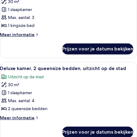
30 m²
Deluxe
kamer,
1 slaapkamer
1
Max. aantal: 3
kingsize
1 kingsize bed
bed,
Meer
Meer informatie
uitzicht
details
op
over
Prijzen voor je datums bekijken
Deluxe
de
kamer,
stad
1
Alle
Een hotelkamer met twee bedden, een b
laden
4
kingsize
Deluxe kamer, 2 queensize bedden, uitzicht op de stad
foto's
bed,
Uitzicht op de stad
uitzicht
voor
op
30 m²
Deluxe
de
kamer,
1 slaapkamer
stad
2
Max. aantal: 4
queensize
2 queensize bedden
bedden,
Meer
Meer informatie
uitzicht
details
op
over
Prijzen voor je datums bekijken
Deluxe
de