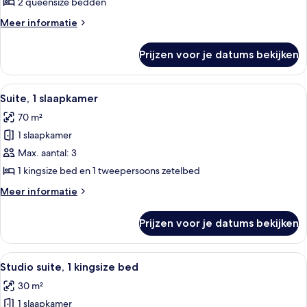
2 queensize bedden
bedden,
Meer
Meer informatie
uitzicht
details
op
over
Prijzen voor je datums bekijken
Deluxe
de
kamer,
stad
2
Alle
Een hotelkamer met een groot bed, een
laden
7
queensize
Suite, 1 slaapkamer
foto's
bedden,
70 m²
uitzicht
voor
op
1 slaapkamer
Suite,
de
1
Max. aantal: 3
stad
slaapkamer
1 kingsize bed en 1 tweepersoons zetelbed
laden
Meer
Meer informatie
details
over
Prijzen voor je datums bekijken
Suite,
1
slaapkamer
Alle
Een moderne hotelkamer met een groo
5
Studio suite, 1 kingsize bed
foto's
30 m²
voor
1 slaapkamer
Studio