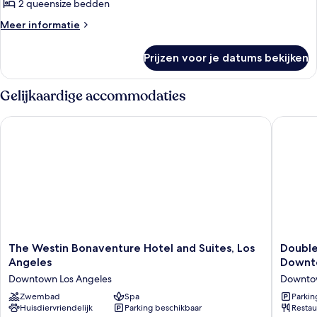
2 queensize bedden
2
queensize
Meer
Meer informatie
details
bedden
over
(Mobility
Prijzen voor je datums bekijken
Traditionele
Accessible,
kamer,
Roll-
2
Gelijkaardige accommodaties
queensize
in
bedden
Shower)
The Westin Bonaventure Hotel and Suites, Los Angeles
DoubleTr
(Mobility
laden
Accessible,
Roll-
in
Shower)
The
DoubleT
The Westin Bonaventure Hotel and Suites, Los
Double
Westin
by
Angeles
Downt
Bonaventure
Hilton
Downtown Los Angeles
Downtow
Hotel
Hotel
and
Zwembad
Spa
Los
Parkin
Huisdiervriendelijk
Parking beschikbaar
Restau
Suites,
Angeles