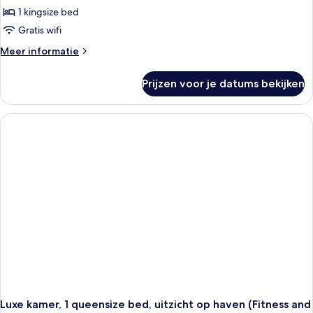
1 kingsize bed
Gratis wifi
Meer
Meer informatie
details
over
Prijzen voor je datums bekijken
Superior
kamer,
uitzicht
op
de
baai
Luxe kamer, 1 queensize bed, uitzicht op haven (Fitness and