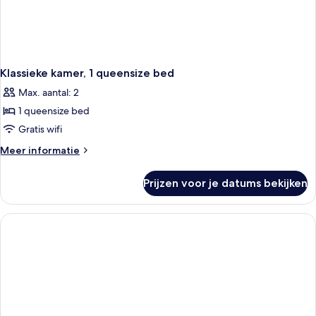
Klassieke kamer, 1 queensize bed
Max. aantal: 2
1 queensize bed
Gratis wifi
Meer
Meer informatie
details
over
Prijzen voor je datums bekijken
Klassieke
kamer,
1
queensize
bed