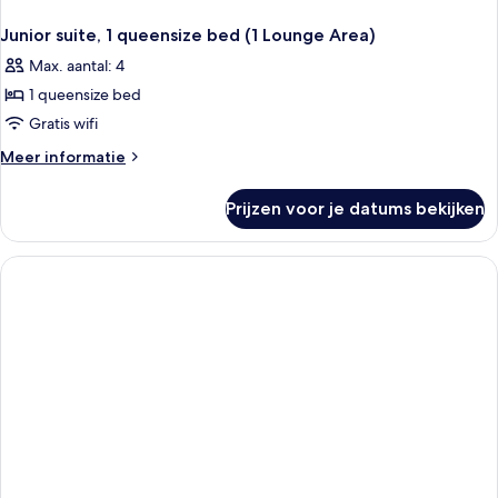
Junior suite, 1 queensize bed (1 Lounge Area)
Max. aantal: 4
1 queensize bed
Gratis wifi
Meer
Meer informatie
details
over
Prijzen voor je datums bekijken
Junior
suite,
1
queensize
bed
(1
Lounge
Area)