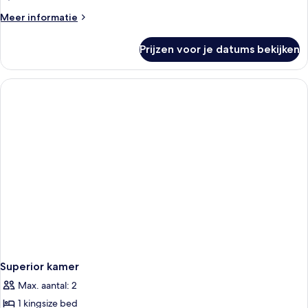
op
Meer
Meer informatie
rivier
details
laden
over
Prijzen voor je datums bekijken
Junior
suite,
1
tweepersoonsbed,
uitzicht
op
rivier
Superior kamer
Max. aantal: 2
1 kingsize bed