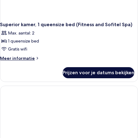
Superior kamer, 1 queensize bed (Fitness and Sofitel Spa)
Max. aantal: 2
1 queensize bed
Gratis wifi
Meer
Meer informatie
details
over
Prijzen voor je datums bekijken
Superior
kamer,
1
queensize
bed
(Fitness
and
Sofitel
Spa)