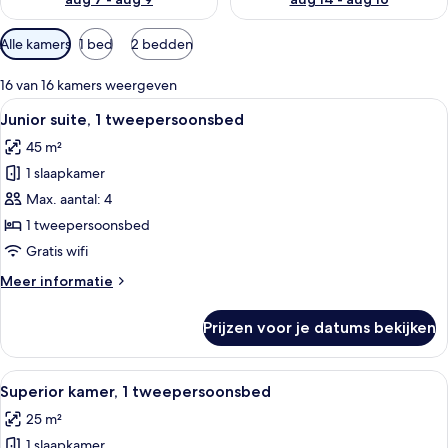
Beschikbare
Alle kamers
1 bed
2 bedden
filters
voor
16 van 16 kamers weergeven
kamers
Alle
Een moderne woonkamer met een bank, s
9
Junior suite, 1 tweepersoonsbed
foto's
45 m²
voor
1 slaapkamer
Junior
suite,
Max. aantal: 4
1
1 tweepersoonsbed
tweepersoonsbed
Gratis wifi
laden
Meer
Meer informatie
details
over
Prijzen voor je datums bekijken
Junior
suite,
1
Alle
Hotelkamer met een groot bed, nachtla
8
tweepersoonsbed
Superior kamer, 1 tweepersoonsbed
foto's
25 m²
voor
1 slaapkamer