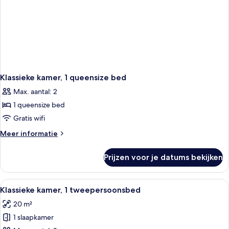
Klassieke kamer, 1 queensize bed
Max. aantal: 2
1 queensize bed
Gratis wifi
Meer
Meer informatie
details
over
Prijzen voor je datums bekijken
Klassieke
kamer,
1
Alle
Een hotelkamer met een groot bed, een
10
queensize
Klassieke kamer, 1 tweepersoonsbed
foto's
bed
20 m²
voor
1 slaapkamer
Klassieke