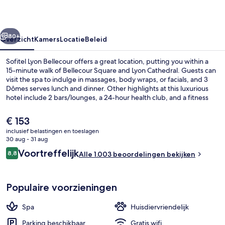
rige
Volgende
80+
Overzicht
Kamers
Locatie
Beleid
Sofitel Lyon Bellecour offers a great location, putting you within a
15-minute walk of Bellecour Square and Lyon Cathedral. Guests can
visit the spa to indulge in massages, body wraps, or facials, and 3
Dômes serves lunch and dinner. Other highlights at this luxurious
hotel include 2 bars/lounges, a 24-hour health club, and a fitness
center. Fellow travelers love the helpful staff and location. The
property is just a short walk to public transportation: Bellecour
De
€ 153
Station is 7 minutes and Ampere-Victor Hugo Station is 8 minutes.
huidige
inclusief belastingen en toeslagen
prijs
30 aug - 31 aug
Ze serveren er lunch en diner
is
Beoordelingen
Voortreffelijk
8,8
Alle 1.003 beoordelingen bekijken
€ 153
8,8 op 10 –
Populaire voorzieningen
Spa
Huisdiervriendelijk
Parking beschikbaar
Gratis wifi