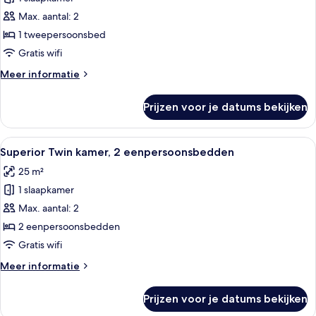
Superior
kamer,
Max. aantal: 2
1
1 tweepersoonsbed
tweepersoonsbed
Gratis wifi
laden
Meer
Meer informatie
details
over
Prijzen voor je datums bekijken
Superior
kamer,
1
Alle
Superior Twin kamer, 2 eenpersoonsbe
8
tweepersoonsbed
Superior Twin kamer, 2 eenpersoonsbedden
foto's
25 m²
voor
1 slaapkamer
Superior
Twin
Max. aantal: 2
kamer,
2 eenpersoonsbedden
2
Gratis wifi
eenpersoonsbedden
Meer
Meer informatie
laden
details
over
Prijzen voor je datums bekijken
Superior
Twin