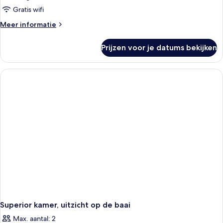
Gratis wifi
Meer
Meer informatie
details
over
Prijzen voor je datums bekijken
Superior
kamer
Superior kamer, uitzicht op de baai
Max. aantal: 2