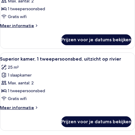
kamer,
Max. aantal: 2
1
1 tweepersoonsbed
tweepersoonsbed
Gratis wifi
laden
Meer
Meer informatie
details
over
Prijzen voor je datums bekijken
Klassieke
kamer,
1
Alle
Een eetgedeelte met een tafel voor t
7
tweepersoonsbed
Superior kamer, 1 tweepersoonsbed, uitzicht op rivier
foto's
25 m²
voor
1 slaapkamer
Superior
kamer,
Max. aantal: 2
1
1 tweepersoonsbed
tweepersoonsbed,
Gratis wifi
uitzicht
Meer
Meer informatie
op
details
rivier
over
Prijzen voor je datums bekijken
Superior
laden
kamer,
1