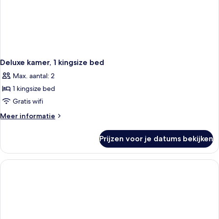
Deluxe kamer, 1 kingsize bed
Max. aantal: 2
1 kingsize bed
Gratis wifi
Meer
Meer informatie
details
over
Prijzen voor je datums bekijken
Deluxe
kamer,
1
kingsize
bed