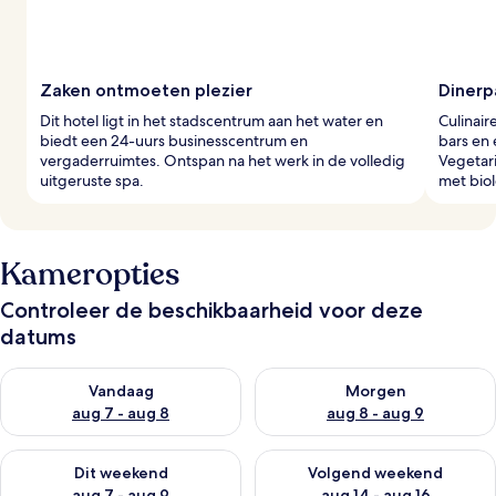
Zaken ontmoeten plezier
Dinerp
Dit hotel ligt in het stadscentrum aan het water en
Culinair
biedt een 24-uurs businesscentrum en
bars en 
vergaderruimtes. Ontspan na het werk in de volledig
Vegetari
uitgeruste spa.
met biol
Kameropties
Controleer de beschikbaarheid voor deze
datums
De beschikbaarheid controleren voor vanavond aug 7 - aug 8
De beschikbaarheid controler
Vandaag
Morgen
aug 7 - aug 8
aug 8 - aug 9
De beschikbaarheid controleren voor dit weekend aug 7 - aug
De beschikbaarheid controler
Dit weekend
Volgend weekend
aug 7 - aug 9
aug 14 - aug 16