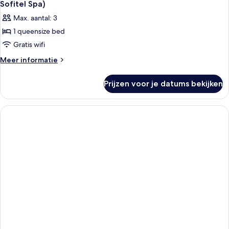
Sofitel Spa)
Max. aantal: 3
1 queensize bed
Gratis wifi
Meer
Meer informatie
details
over
Prijzen voor je datums bekijken
Luxe
kamer,
1
queensize
bed,
uitzicht
op
haven
(Fitness
and
Sofitel
Spa)