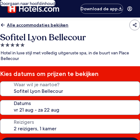
Doorgaan naar hoofdinhoud
Download de app
Alle accommodaties bekijken
Sofitel Lyon Bellecour
5.0-
sterrenaccommodatie
Hotel in luxe stijl met volledig uitgeruste spa, in de buurt van Place
Bellecour
Kies datums om prijzen te bekijken
Waar wil je naartoe?
Datums
Reizigers