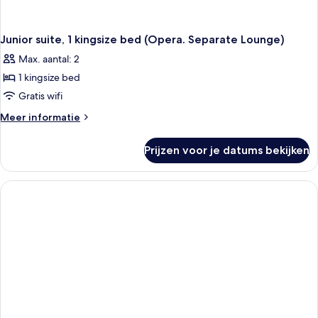
Junior suite, 1 kingsize bed (Opera. Separate Lounge)
Max. aantal: 2
1 kingsize bed
Gratis wifi
Meer
Meer informatie
details
over
Prijzen voor je datums bekijken
Junior
suite,
1
kingsize
bed
(Opera.
Separate
Lounge)