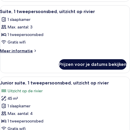
kamer,
Alle
Een moderne hotelkamer met een groot
9
2
Suite, 1 tweepersoonsbed, uitzicht op rivier
foto's
eenpersoonsbedden
1 slaapkamer
voor
Max. aantal: 3
Suite,
1
1 tweepersoonsbed
tweepersoonsbed,
Gratis wifi
uitzicht
Meer
Meer informatie
op
details
rivier
over
Prijzen voor je datums bekijken
Suite,
laden
1
tweepersoonsbed,
Alle
Een hotelkamer met een groot bed, nac
6
uitzicht
Junior suite, 1 tweepersoonsbed, uitzicht op rivier
foto's
op
Uitzicht op de rivier
rivier
voor
45 m²
Junior
suite,
1 slaapkamer
1
Max. aantal: 4
tweepersoonsbed,
1 tweepersoonsbed
uitzicht
Gratis wifi