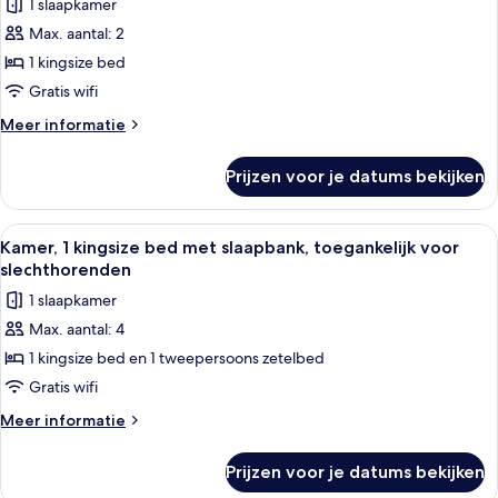
1 slaapkamer
Kamer,
Max. aantal: 2
1
1 kingsize bed
kingsize
bed,
Gratis wifi
toegankelijk
Meer
Meer informatie
voor
details
over
slechthorenden
Prijzen voor je datums bekijken
Kamer,
(Roll-
1
in
kingsize
Alle
Hotelkamer met een groot bed, een bur
4
Shower)
bed,
Kamer, 1 kingsize bed met slaapbank, toegankelijk voor
foto's
toegankelijk
laden
slechthorenden
voor
voor
1 slaapkamer
slechthorenden
Kamer,
(Roll-
Max. aantal: 4
1
in
1 kingsize bed en 1 tweepersoons zetelbed
kingsize
Shower)
bed
Gratis wifi
met
Meer
Meer informatie
slaapbank,
details
over
toegankelijk
Prijzen voor je datums bekijken
Kamer,
voor