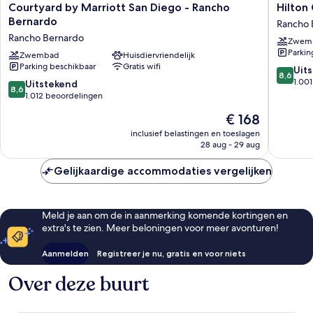
Courtyard
Hilton
Courtyard by Marriott San Diego - Rancho
Hilton
by
Garden
Bernardo
Rancho 
Marriott
Inn
Rancho Bernardo
Zwem
San
San
Parkin
Diego
Zwembad
Huisdiervriendelijk
Diego
Parking beschikbaar
Gratis wifi
-
-
8.6
Uit
8,6
Rancho
Rancho
van
1.00
8.6
Uitstekend
8,6
Bernardo
Bernard
10,
van
1.012 beoordelingen
Rancho
Rancho
Uitstek
10,
De
€ 168
Bernardo
Bernard
1.001
Uitstekend,
prijs
beoorde
1.012
inclusief belastingen en toeslagen
is
28 aug - 29 aug
beoordelingen
€ 168
Gelijkaardige accommodaties vergelijken
Meld je aan om de in aanmerking komende kortingen en
extra's te zien. Meer beloningen voor meer avonturen!
Aanmelden
Registreer je nu, gratis en voor niets
Over deze buurt