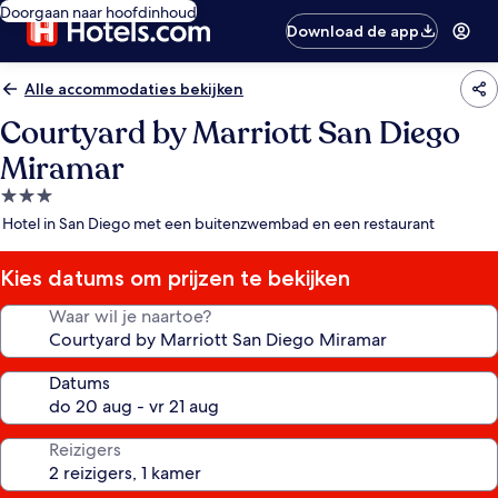
Doorgaan naar hoofdinhoud
Download de app
Alle accommodaties bekijken
Courtyard by Marriott San Diego
Miramar
3.0-
sterrenaccommodatie
Hotel in San Diego met een buitenzwembad en een restaurant
Kies datums om prijzen te bekijken
Waar wil je naartoe?
Datums
Reizigers