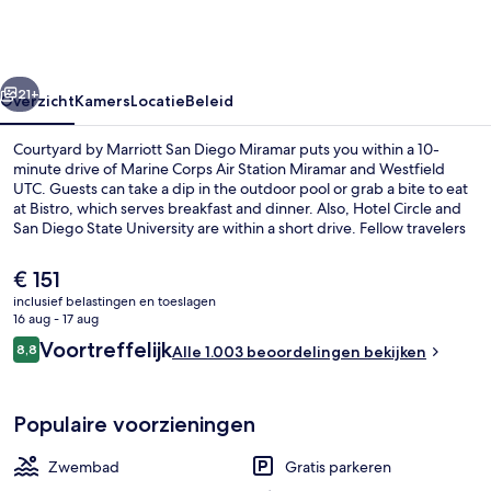
San
Diego
Miramar
rige
Volgende
21+
Overzicht
Kamers
Locatie
Beleid
Courtyard by Marriott San Diego Miramar puts you within a 10-
minute drive of Marine Corps Air Station Miramar and Westfield
UTC. Guests can take a dip in the outdoor pool or grab a bite to eat
at Bistro, which serves breakfast and dinner. Also, Hotel Circle and
San Diego State University are within a short drive. Fellow travelers
love the helpful staff.
De
€ 151
huidige
inclusief belastingen en toeslagen
prijs
16 aug - 17 aug
Lobby
is
Beoordelingen
Voortreffelijk
8,8
Alle 1.003 beoordelingen bekijken
€ 151
8,8 op 10 –
Populaire voorzieningen
Zwembad
Gratis parkeren