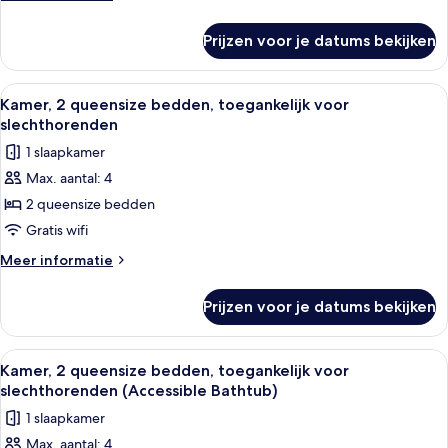
laden
details
over
Prijzen voor je datums bekijken
Kamer,
2
queensize
Alle
Een hotelkamer met twee bedden, een 
3
bedden
Kamer, 2 queensize bedden, toegankelijk voor
foto's
slechthorenden
voor
1 slaapkamer
Kamer,
Max. aantal: 4
2
2 queensize bedden
queensize
bedden,
Gratis wifi
toegankelijk
Meer
Meer informatie
voor
details
over
slechthorenden
Prijzen voor je datums bekijken
Kamer,
laden
2
queensize
Alle
Een hotelkamer met twee bedden, een 
3
bedden,
Kamer, 2 queensize bedden, toegankelijk voor
foto's
toegankelijk
slechthorenden (Accessible Bathtub)
voor
voor
1 slaapkamer
slechthorenden
Kamer,
Max. aantal: 4