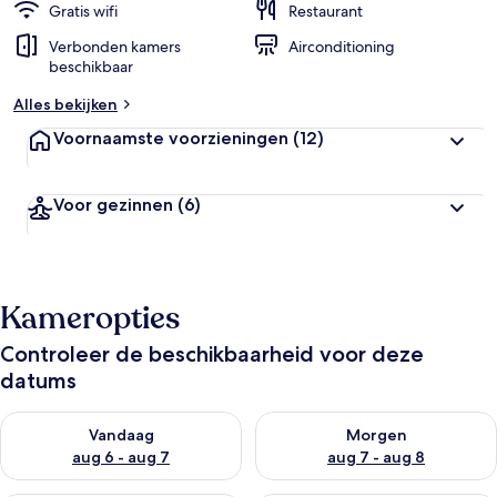
Gratis wifi
Restaurant
Verbonden kamers
Airconditioning
beschikbaar
Alles bekijken
Voornaamste voorzieningen
(12)
Voor gezinnen
(6)
Kameropties
Controleer de beschikbaarheid voor deze
datums
De beschikbaarheid controleren voor vanavond aug 6 - aug 7
De beschikbaarheid controler
Vandaag
Morgen
aug 6 - aug 7
aug 7 - aug 8