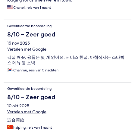
lodging for us when we’re in town.
Chanel, reis van 1 nacht
Geverifieerde beoordeling
8/10 – Zeer goed
15 nov 2025
Vertalen met Google
객실 깨끗, 용품은 몇 개 없어요, 서비스 친절, 아침식사는 스타벅
스 메뉴 등 소박
Chanmu, reis van 5 nachten
Geverifieerde beoordeling
8/10 – Zeer goed
10 okt 2025
Vertalen met Google
适合商旅
haiping, reis van 1 nacht