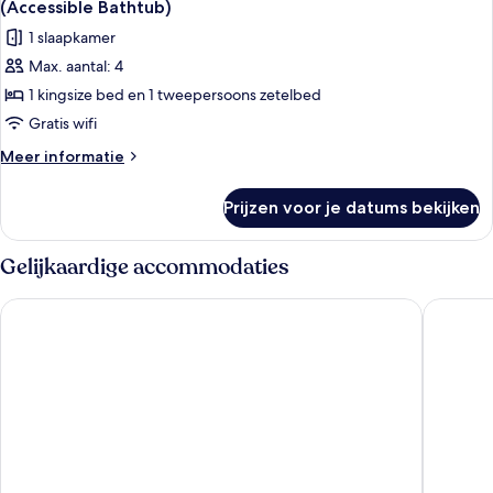
(Accessible Bathtub)
voor
1 slaapkamer
Suite,
Max. aantal: 4
1
1 kingsize bed en 1 tweepersoons zetelbed
slaapkamer,
toegankelijk
Gratis wifi
voor
Meer
Meer informatie
slechthorenden
details
over
(Accessible
Prijzen voor je datums bekijken
Suite,
Bathtub)
1
laden
slaapkamer,
Gelijkaardige accommodaties
toegankelijk
voor
Courtyard by Marriott San Diego - Rancho Bernardo
Hilton G
slechthorenden
(Accessible
Bathtub)