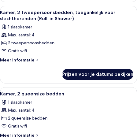
1
slechthorenden
kingsize
Alle
Een hotelkamer met twee bedden, een 
3
laden
bed
Kamer, 2 tweepersoonsbedden, toegankelijk voor
foto's
met
slechthorenden (Roll-in Shower)
slaapbank,
voor
1 slaapkamer
toegankelijk
Kamer,
voor
Max. aantal: 4
2
slechthorenden
2 tweepersoonsbedden
tweepersoonsbedden,
toegankelijk
Gratis wifi
voor
Meer
Meer informatie
slechthorenden
details
over
(Roll-
Prijzen voor je datums bekijken
Kamer,
in
2
Shower)
tweepersoonsbedden,
Alle
Een hotelkamer met twee bedden, een 
3
laden
toegankelijk
Kamer, 2 queensize bedden
foto's
voor
1 slaapkamer
slechthorenden
voor
(Roll-
Max. aantal: 4
Kamer,
in
2
2 queensize bedden
Shower)
queensize
Gratis wifi
bedden
Meer
Meer informatie