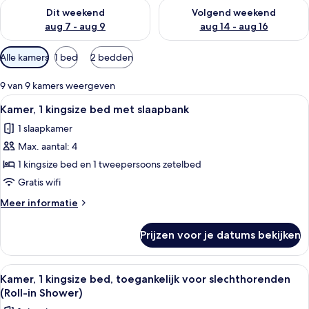
De beschikbaarheid controleren voor dit weekend aug 7 - aug
De beschikbaarheid controler
Dit weekend
Volgend weekend
aug 7 - aug 9
aug 14 - aug 16
Beschikbare
Alle kamers
1 bed
2 bedden
filters
voor
9 van 9 kamers weergeven
kamers
Alle
Hotelkamer met een groot bed, een bur
4
Kamer, 1 kingsize bed met slaapbank
foto's
1 slaapkamer
voor
Max. aantal: 4
Kamer,
1
1 kingsize bed en 1 tweepersoons zetelbed
kingsize
Gratis wifi
bed
Meer
Meer informatie
met
details
slaapbank
over
Prijzen voor je datums bekijken
Kamer,
laden
1
kingsize
Alle
Hotelkamer met een groot bed, een bur
4
bed
Kamer, 1 kingsize bed, toegankelijk voor slechthorenden
foto's
met
(Roll-in Shower)
slaapbank
voor