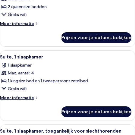
2
2 queensize bedden
queensize
bedden,
Gratis wifi
toegankelijk
Meer
Meer informatie
voor
details
over
slechthorenden
Prijzen voor je datums bekijken
Kamer,
(Accessible
2
Bathtub)
queensize
Alle
Een moderne hotelkamer met een grijze
3
laden
bedden,
Suite, 1 slaapkamer
foto's
toegankelijk
1 slaapkamer
voor
voor
slechthorenden
Max. aantal: 4
Suite,
(Accessible
1
1 kingsize bed en 1 tweepersoons zetelbed
Bathtub)
slaapkamer
Gratis wifi
laden
Meer
Meer informatie
details
over
Prijzen voor je datums bekijken
Suite,
1
slaapkamer
Alle
Een moderne hotelkamer met een grijze
3
Suite, 1 slaapkamer, toegankelijk voor slechthorenden
foto's