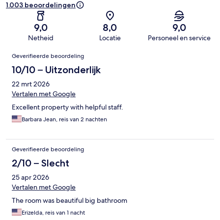
1.003 beoordelingen
9,0
8,0
9,0
Netheid
Locatie
Personeel en service
Beoordelingen
Geverifieerde beoordeling
10/10 – Uitzonderlijk
22 mrt 2026
Vertalen met Google
Excellent property with helpful staff.
Barbara Jean, reis van 2 nachten
Geverifieerde beoordeling
2/10 – Slecht
25 apr 2026
Vertalen met Google
The room was beautiful big bathroom
Erizelda, reis van 1 nacht