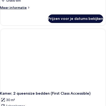
Gratis wifi
Meer
Meer informatie
details
over
Prijzen voor je datums bekijken
Kamer
Kamer, 2 queensize bedden (First Class Accessible)
30 m²