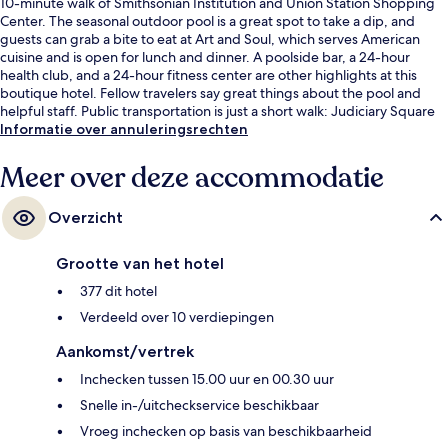
10-minute walk of Smithsonian Institution and Union Station Shopping
Center. The seasonal outdoor pool is a great spot to take a dip, and
guests can grab a bite to eat at Art and Soul, which serves American
cuisine and is open for lunch and dinner. A poolside bar, a 24-hour
health club, and a 24-hour fitness center are other highlights at this
boutique hotel. Fellow travelers say great things about the pool and
helpful staff. Public transportation is just a short walk: Judiciary Square
Station is 6 minutes and Dirksen Station is 8 minutes.
Informatie over annuleringsrechten
Meer over deze accommodatie
Overzicht
Grootte van het hotel
377 dit hotel
Verdeeld over 10 verdiepingen
Aankomst/vertrek
Inchecken tussen 15.00 uur en 00.30 uur
Snelle in-/uitcheckservice beschikbaar
Vroeg inchecken op basis van beschikbaarheid