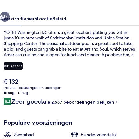
rige
Volgende
7+
Overzicht
Kamers
Locatie
Beleid
YOTEL Washington DC offers a great location, putting you within
just a 10-minute walk of Smithsonian Institution and Union Station
Shopping Center. The seasonal outdoor pool is a great spot to take
a dip, and guests can grab a bite to eat at Art and Soul, which serves
American cuisine and is open for lunch and dinner. A poolside bar, a
24-hour health club, and a 24-hour fitness center are other
highlights at this boutique hotel. Fellow travelers say great things
VIP Access
about the pool and helpful staff. Public transportation is just a short
walk: Judiciary Square Station is 6 minutes and Dirksen Station is 8
De
€ 132
minutes.
Ingang binnen
huidige
inclusief belastingen en toeslagen
prijs
16 aug - 17 aug
is
Beoordelingen
Zeer goed
8,2
Alle 2.537 beoordelingen bekijken
€ 132
8,2 op 10 –
Populaire voorzieningen
Zwembad
Huisdiervriendelijk