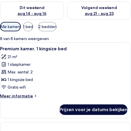
De beschikbaarheid controleren voor dit weekend aug 14 - au
De beschikbaarheid controler
Dit weekend
Volgend weekend
aug 14 - aug 16
aug 21 - aug 23
Beschikbare
Alle kamers
1 bed
2 bedden
filters
voor
8 van 8 kamers weergeven
kamers
Alle
Iemand ligt in bed met een boek en e
1
Premium kamer, 1 kingsize bed
foto's
21 m²
voor
1 slaapkamer
Premium
kamer,
Max. aantal: 2
1
1 kingsize bed
kingsize
Gratis wifi
bed
Meer
Meer informatie
laden
details
over
Prijzen voor je datums bekijken
Premium
kamer,
1
kingsize