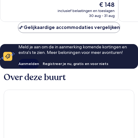
De
€ 148
1.873
3.351
prijs
beoordelingen
beoorde
inclusief belastingen en toeslagen
is
30 aug - 31 aug
€ 148
Gelijkaardige accommodaties vergelijken
Meld je aan om de in aanmerking komende kortingen en
extra's te zien. Meer beloningen voor meer avonturen!
Aanmelden
Registreer je nu, gratis en voor niets
Over deze buurt