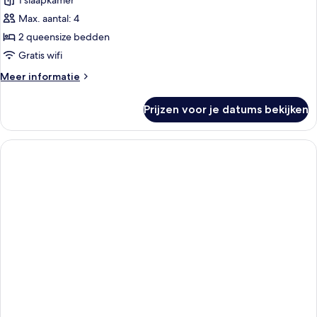
1 slaapkamer
Max. aantal: 4
2 queensize bedden
Gratis wifi
Meer
Meer informatie
details
over
Prijzen voor je datums bekijken
Kamer,
2
queensize
bedden
(First
Class
Accessible)