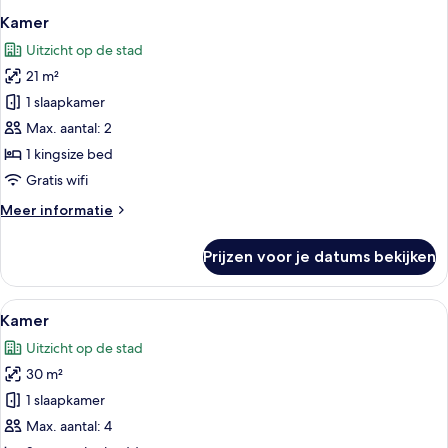
Kamer
Uitzicht op de stad
21 m²
1 slaapkamer
Max. aantal: 2
1 kingsize bed
Gratis wifi
Meer
Meer informatie
details
over
Prijzen voor je datums bekijken
Kamer
Alle
Iemand ligt in bed met een boek en e
1
Kamer
foto's
Uitzicht op de stad
voor
30 m²
Kamer
laden
1 slaapkamer
Max. aantal: 4