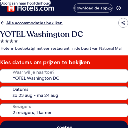
Doorgaan naar hoofdinhoud
Download de app
Alle accommodaties bekijken
YOTEL Washington DC
4.0-
sterrenaccommodatie
Hotel in boetiekstijl met een restaurant, in de buurt van National Mall
Kies datums om prijzen te bekijken
Waar wil je naartoe?
Datums
Reizigers
Zoeken