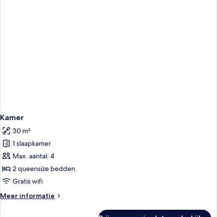
bed
Kamer
30 m²
1 slaapkamer
Max. aantal: 4
2 queensize bedden
Gratis wifi
Meer
Meer informatie
details
over