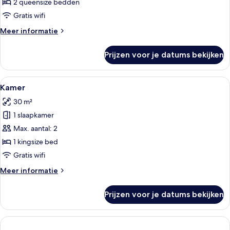
2 queensize bedden
Gratis wifi
Meer
Meer informatie
details
over
Prijzen voor je datums bekijken
Kamer
Alle
Twee personen liggen op een bed, elk
1
Kamer
foto's
30 m²
voor
1 slaapkamer
Kamer
laden
Max. aantal: 2
1 kingsize bed
Gratis wifi
Meer
Meer informatie
details
over
Prijzen voor je datums bekijken
Kamer