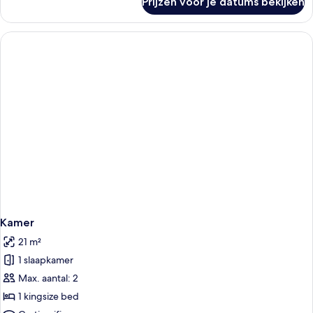
Prijzen voor je datums bekijken
Kamer
Kamer
21 m²
1 slaapkamer
Max. aantal: 2
1 kingsize bed