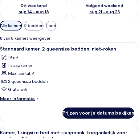
De beschikbaarheid controleren voor dit weekend aug 14 - au
De beschikbaarheid controler
Dit weekend
Volgend weekend
aug 14 - aug 16
aug 21 - aug 23
Beschikbare
Alle kamers
2 bedden
1 bed
filters
voor
8 van 8 kamers weergeven
kamers
Alle
Een hotelkamer met twee bedden, een 
4
Standaard kamer, 2 queensize bedden, niet-roken
foto's
19 m²
voor
1 slaapkamer
Standaard
kamer,
Max. aantal: 4
2
2 queensize bedden
queensize
Gratis wifi
bedden,
Meer
Meer informatie
niet-
details
roken
over
Prijzen voor je datums bekijken
Standaard
laden
kamer,
2
Alle
Een hotelkamer met een groot bed, een
5
queensize
Kamer, 1 kingsize bed met slaapbank, toegankelijk voor
foto's
bedden,