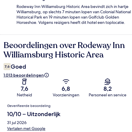
Rodeway Inn Williamsburg Historic Area bevindt zich in hartje
Williamsburg, op slechts 7 minuten lopen van Colonial National
Historical Park en 19 minuten lopen van Golfclub Golden
Horseshoe. Volgens reizigers heeft dit hotel een toplocatie.
Beoordelingen over Rodeway Inn
Beoordelingen
Williamsburg Historic Area
Goed
7,6
1.013 beoordelingen
7,6
6,8
8,2
Netheid
Voorzieningen
Personeel en service
Beoordelingen
Geverifieerde beoordeling
10/10 – Uitzonderlijk
31 jul 2026
Vertalen met Google