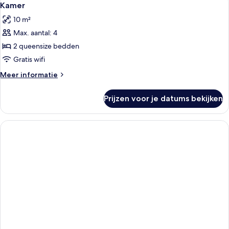
4
Kamer
foto's
10 m²
voor
Max. aantal: 4
Kamer
laden
2 queensize bedden
Gratis wifi
Meer
Meer informatie
details
over
Prijzen voor je datums bekijken
Kamer