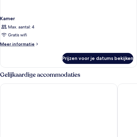
Kamer
Max. aantal: 4
Gratis wifi
Meer
Meer informatie
details
over
Prijzen voor je datums bekijken
Kamer
Gelijkaardige accommodaties
Days Inn by Wyndham Williamsburg Historic Area
Super 8 