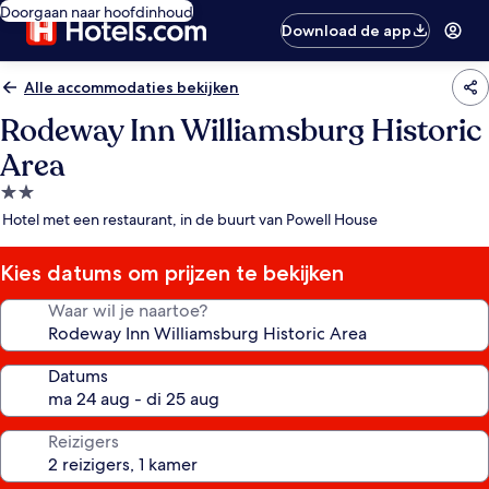
Doorgaan naar hoofdinhoud
Download de app
Alle accommodaties bekijken
Rodeway Inn Williamsburg Historic
Area
2.0-
sterrenaccommodatie
Hotel met een restaurant, in de buurt van Powell House
Kies datums om prijzen te bekijken
Waar wil je naartoe?
Datums
Reizigers