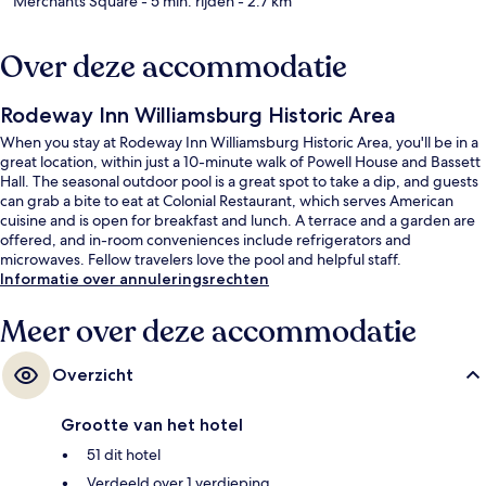
Merchants Square
- 5 min. rijden
- 2.7 km
Over deze accommodatie
Rodeway Inn Williamsburg Historic Area
When you stay at Rodeway Inn Williamsburg Historic Area, you'll be in a
great location, within just a 10-minute walk of Powell House and Bassett
Hall. The seasonal outdoor pool is a great spot to take a dip, and guests
can grab a bite to eat at Colonial Restaurant, which serves American
cuisine and is open for breakfast and lunch. A terrace and a garden are
offered, and in-room conveniences include refrigerators and
microwaves. Fellow travelers love the pool and helpful staff.
Informatie over annuleringsrechten
Meer over deze accommodatie
Overzicht
Grootte van het hotel
51 dit hotel
Verdeeld over 1 verdieping