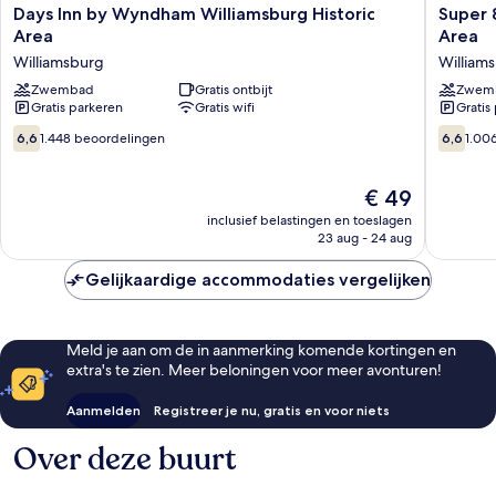
Days
Super
Days Inn by Wyndham Williamsburg Historic
Super 
Inn
8
Area
Area
by
by
Williamsburg
William
Wyndham
Wyndh
Williamsburg
Zwembad
Gratis ontbijt
Williams
Zwem
Gratis parkeren
Gratis wifi
Gratis
Historic
Area
Area
William
6.6
6.6
6,6
1.448 beoordelingen
6,6
1.00
Williamsburg
van
van
10,
10,
1.448
De
1.006
€ 49
beoordelingen
prijs
beoorde
inclusief belastingen en toeslagen
is
23 aug - 24 aug
€ 49
Gelijkaardige accommodaties vergelijken
Meld je aan om de in aanmerking komende kortingen en
extra's te zien. Meer beloningen voor meer avonturen!
Aanmelden
Registreer je nu, gratis en voor niets
Over deze buurt