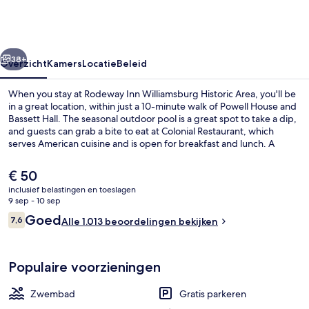
Historic
Area
rige
Volgende
38+
Overzicht
Kamers
Locatie
Beleid
When you stay at Rodeway Inn Williamsburg Historic Area, you'll be
in a great location, within just a 10-minute walk of Powell House and
Bassett Hall. The seasonal outdoor pool is a great spot to take a dip,
and guests can grab a bite to eat at Colonial Restaurant, which
serves American cuisine and is open for breakfast and lunch. A
terrace and a garden are offered, and in-room conveniences
include refrigerators and microwaves. Fellow travelers love the pool
De
€ 50
and helpful staff.
huidige
inclusief belastingen en toeslagen
prijs
9 sep - 10 sep
Exterieur
is
Beoordelingen
Goed
7,6
Alle 1.013 beoordelingen bekijken
€ 50
7,6 op 10 –
Populaire voorzieningen
Zwembad
Gratis parkeren