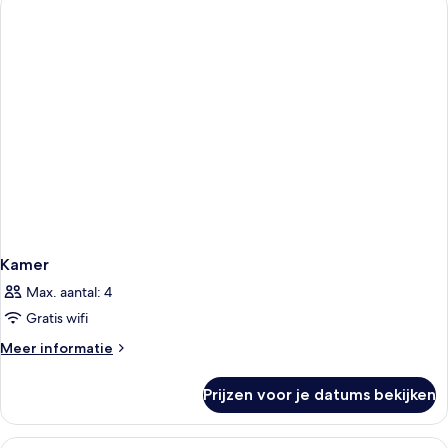
bedden,
niet-
roken
Kamer
Max. aantal: 4
Gratis wifi
Meer
Meer informatie
details
over
Prijzen voor je datums bekijken
Kamer
Alle
Luxe beddengoed, een bureau, gelui