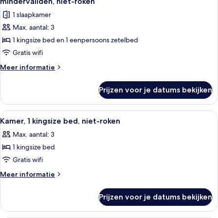
mindervaliden, niet-roken
niet-
voor
1 slaapkamer
roken
Kamer,
Max. aantal: 3
1
1 kingsize bed en 1 eenpersoons zetelbed
kingsize
bed
Gratis wifi
met
Meer
Meer informatie
slaapbank,
details
over
toegankelijk
Prijzen voor je datums bekijken
Kamer,
voor
1
mindervaliden,
kingsize
Alle
Een hotelkamer met een groot bed, een
3
niet-
bed
Kamer, 1 kingsize bed, niet-roken
foto's
met
roken
Max. aantal: 3
slaapbank,
voor
laden
toegankelijk
1 kingsize bed
Kamer,
voor
1
Gratis wifi
mindervaliden,
kingsize
niet-
Meer
Meer informatie
roken
bed,
details
over
niet-
Prijzen voor je datums bekijken
Kamer,
roken
1
laden
kingsize