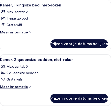
Alle
Een hotelkamer met een bed, een hout
4
bed,
Kamer, 1 kingsize bed, niet-roken
foto's
niet-
Max. aantal: 2
roken
voor
1 kingsize bed
Kamer,
1
Gratis wifi
kingsize
Meer
Meer informatie
bed,
details
over
niet-
Prijzen voor je datums bekijken
Kamer,
roken
1
laden
kingsize
Alle
Een hotelkamer met twee bedden, elk 
3
bed,
Kamer, 2 queensize bedden, niet-roken
foto's
niet-
Max. aantal: 5
roken
voor
2 queensize bedden
Kamer,
2
Gratis wifi
queensize
Meer
Meer informatie
bedden,
details
over
niet-
Prijzen voor je datums bekijken
Kamer,
roken
2
laden
queensize