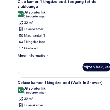
bed
8
Club kamer, 1 kingsize bed, toegang tot de
foto's
(High
clublounge
Floor)
voor
Uitzonderlijk
10,0
Club
10,0 van 10
(6
6 beoordelingen
kamer,
beoordelingen)
32 m²
1
1 slaapkamer
kingsize
Max. aantal: 3
bed,
1 kingsize bed
toegang
Gratis wifi
tot
de
Meer
Meer informatie
details
clublounge
over
laden
Prijzen bekijke
Club
kamer,
1
Alle
Een hotelkamer met een groot b
5
kingsize
Deluxe kamer, 1 kingsize bed (Walk-In Shower)
foto's
bed,
Uitzonderlijk
toegang
voor
9,6
9,6 van 10
(4
4 beoordelingen
tot
Deluxe
beoordelingen)
32 m²
de
kamer,
clublounge
1 slaapkamer
1