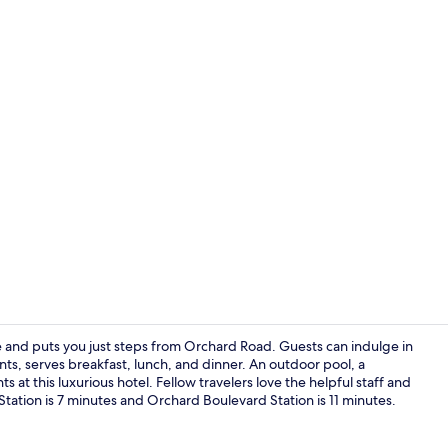
Video van a
 and puts you just steps from Orchard Road. Guests can indulge in
nts, serves breakfast, lunch, and dinner. An outdoor pool, a
 at this luxurious hotel. Fellow travelers love the helpful staff and
4 restaurants
d Station is 7 minutes and Orchard Boulevard Station is 11 minutes.