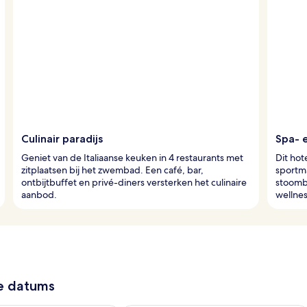
Culinair paradijs
Spa- 
Geniet van de Italiaanse keuken in 4 restaurants met
Dit hot
zitplaatsen bij het zwembad. Een café, bar,
sportm
ontbijtbuffet en privé-diners versterken het culinaire
stoomba
aanbod.
wellnes
ze datums