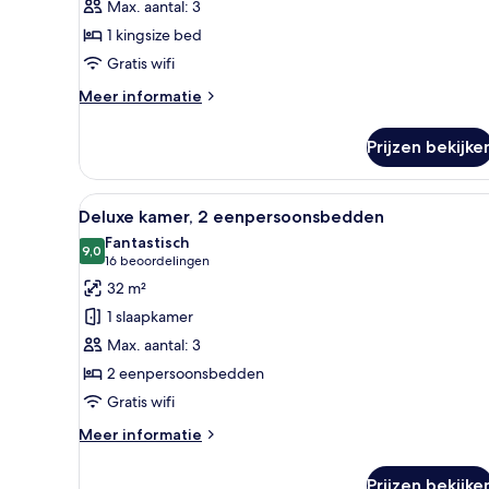
Max. aantal: 3
kingsize
1 kingsize bed
bed
Gratis wifi
(Walk-
In
Meer
Meer informatie
Shower)
details
over
laden
Prijzen bekijke
Deluxe
kamer,
1
Alle
Hotelkamer met twee bedden, ee
6
kingsize
Deluxe kamer, 2 eenpersoonsbedden
foto's
bed
Fantastisch
(Walk-
voor
9,0
9,0 van 10
(16
16 beoordelingen
In
Deluxe
beoordelingen)
32 m²
Shower)
kamer,
1 slaapkamer
2
Max. aantal: 3
eenpersoonsbedden
2 eenpersoonsbedden
laden
Gratis wifi
Meer
Meer informatie
details
over
Prijzen bekijke