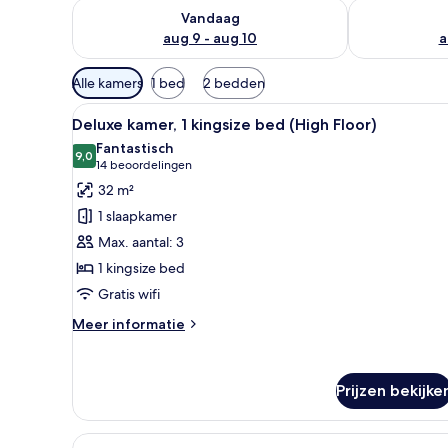
De beschikbaarheid controleren voor vanavond aug 
De beschikbaa
Vandaag
aug 9 - aug 10
a
Beschikbare
Alle kamers
1 bed
2 bedden
filters
Alle
Een hotelkamer met een groot b
voor
7
Deluxe kamer, 1 kingsize bed (High Floor)
foto's
kamers
Fantastisch
voor
9,0
9,0 van 10
(14
14 beoordelingen
Deluxe
beoordelingen)
32 m²
kamer,
1 slaapkamer
1
Max. aantal: 3
kingsize
1 kingsize bed
bed
Gratis wifi
(High
Floor)
Meer
Meer informatie
laden
details
over
Deluxe
Prijzen bekijke
kamer,
1
kingsize
Alle
Hotelkamer met een groot bed