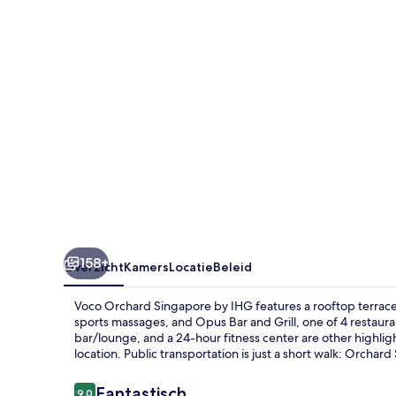
IHG
158+
Overzicht
Kamers
Locatie
Beleid
Voco Orchard Singapore by IHG features a rooftop terrace
sports massages, and Opus Bar and Grill, one of 4 restaura
bar/lounge, and a 24-hour fitness center are other highlights
location. Public transportation is just a short walk: Orchar
Beoordelingen
Fantastisch
9,0