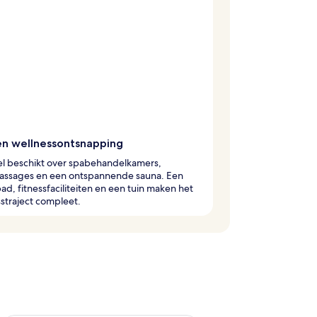
en wellnessontsnapping
el beschikt over spabehandelkamers,
assages en een ontspannende sauna. Een
d, fitnessfaciliteiten en een tuin maken het
straject compleet.