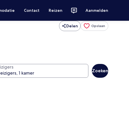
modatie
Contact
Reizen
Aanmelden
Delen
Opslaan
izigers
Zoeken