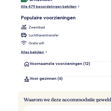
9,0 op 10 –
Alle 479 beoordelingen bekijken
Exterieur
Populaire voorzieningen
Zwembad
Luchthaventransfer
Gratis wifi
Alles bekijken
Voornaamste voorzieningen
(12)
Voor gezinnen
(6)
Waarom we deze accommodatie geweld