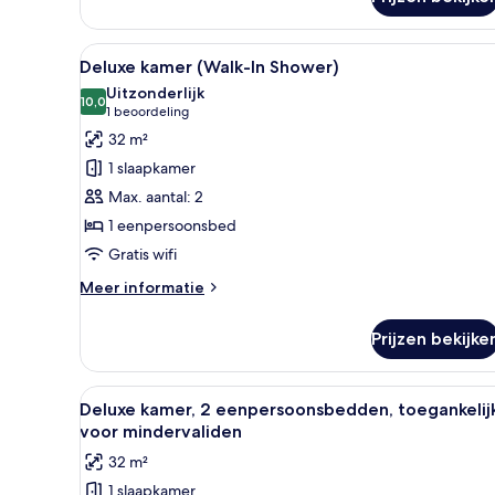
Deluxe
kamer,
2
Alle
Luxe beddengoed, donsdekens,
6
eenpersoonsbedden
Deluxe kamer (Walk-In Shower)
foto's
Uitzonderlijk
voor
10,0
10,0 van 10
(1
1 beoordeling
Deluxe
beoordeling)
32 m²
kamer
1 slaapkamer
(Walk-
Max. aantal: 2
In
1 eenpersoonsbed
Shower)
Gratis wifi
laden
Meer
Meer informatie
details
over
Prijzen bekijke
Deluxe
kamer
(Walk-
Alle
Hotelkamer met twee bedden, ee
6
In
Deluxe kamer, 2 eenpersoonsbedden, toegankelij
foto's
Shower)
voor mindervaliden
voor
32 m²
Deluxe
1 slaapkamer