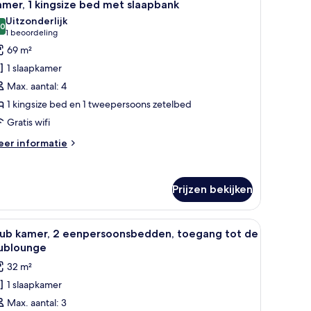
7
ngsize
mer, 1 kingsize bed met slaapbank
oto's
d,
Uitzonderlijk
egankelijk
oor
,0
10,0 van 10
(1
1 beoordeling
or
amer,
beoordeling)
69 m²
ndervaliden
1 slaapkamer
ingsize
Max. aantal: 4
ed
1 kingsize bed en 1 tweepersoons zetelbed
et
Gratis wifi
laapbank
aden
eer
er informatie
tails
er
mer,
Prijzen bekijken
ngsize
ed
raam, een flatscreen televisie, een bank, een salontafel en een eethoek.
le
Een hotelkamer met twee bedden, een bank, 
et
8
lub kamer, 2 eenpersoonsbedden, toegang tot de
oto's
aapbank
lublounge
oor
32 m²
lub
1 slaapkamer
amer,
Max. aantal: 3