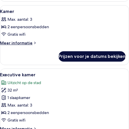
Alle
Een hotelkamer met een bed, een burea
4
Kamer
foto's
Max. aantal: 3
voor
2 eenpersoonsbedden
Kamer
laden
Gratis wifi
Meer
Meer informatie
details
over
Prijzen voor je datums bekijken
Kamer
Alle
Een moderne hotelkamer met een groot 
5
Executive kamer
foto's
Uitzicht op de stad
voor
32 m²
Executive
kamer
1 slaapkamer
laden
Max. aantal: 3
2 eenpersoonsbedden
Gratis wifi
Meer
Meer informatie