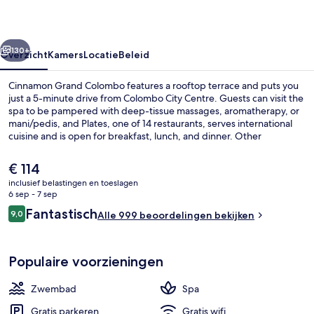
rige
Volgende
130+
Overzicht
Kamers
Locatie
Beleid
Cinnamon Grand Colombo features a rooftop terrace and puts you
just a 5-minute drive from Colombo City Centre. Guests can visit the
spa to be pampered with deep-tissue massages, aromatherapy, or
mani/pedis, and Plates, one of 14 restaurants, serves international
cuisine and is open for breakfast, lunch, and dinner. Other
highlights at this luxurious hotel include 2 outdoor pools, a
bar/lounge, and a fitness center. Fellow travelers say great things
De
€ 114
about the helpful staff.
huidige
inclusief belastingen en toeslagen
prijs
6 sep - 7 sep
Lobby
is
Beoordelingen
Fantastisch
9,0
Alle 999 beoordelingen bekijken
€ 114
9,0 op 10 –
Populaire voorzieningen
Zwembad
Spa
Gratis parkeren
Gratis wifi