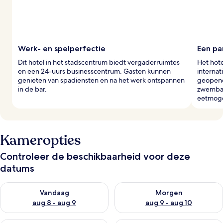
Werk- en spelperfectie
Een pa
Dit hotel in het stadscentrum biedt vergaderruimtes
Het hote
en een 24-uurs businesscentrum. Gasten kunnen
internat
genieten van spadiensten en na het werk ontspannen
geopend 
in de bar.
zwembad
eetmoge
Kameropties
Controleer de beschikbaarheid voor deze
datums
De beschikbaarheid controleren voor vanavond aug 8 - aug 9
De beschikbaarheid controler
Vandaag
Morgen
aug 8 - aug 9
aug 9 - aug 10