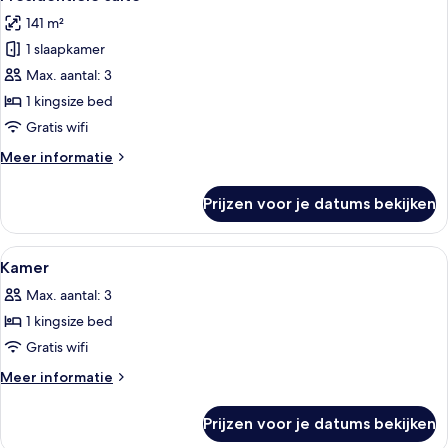
foto's
141 m²
voor
1 slaapkamer
Presidentiële
suite
Max. aantal: 3
laden
1 kingsize bed
Gratis wifi
Meer
Meer informatie
details
over
Prijzen voor je datums bekijken
Presidentiële
suite
Alle
Een minibar, een kluis op de kamer, e
9
Kamer
foto's
Max. aantal: 3
voor
1 kingsize bed
Kamer
laden
Gratis wifi
Meer
Meer informatie
details
over
Prijzen voor je datums bekijken
Kamer