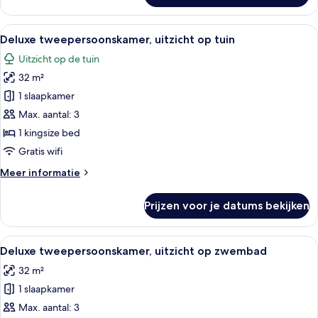
Twin
kamer
Alle
Een minibar, een kluis op de kamer, e
4
Deluxe tweepersoonskamer, uitzicht op tuin
foto's
Uitzicht op de tuin
voor
32 m²
Deluxe
tweepersoonskamer,
1 slaapkamer
uitzicht
Max. aantal: 3
op
1 kingsize bed
tuin
Gratis wifi
laden
Meer
Meer informatie
details
over
Prijzen voor je datums bekijken
Deluxe
tweepersoonskamer,
uitzicht
Alle
Een minibar, een kluis op de kamer, e
4
op
Deluxe tweepersoonskamer, uitzicht op zwembad
foto's
tuin
32 m²
voor
1 slaapkamer
Deluxe
tweepersoonskamer,
Max. aantal: 3