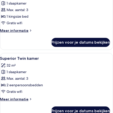
tweepersoonskamer,
1 slaapkamer
uitzicht
Max. aantal: 3
op
1 kingsize bed
de
Gratis wifi
stad
Meer
Meer informatie
laden
details
over
Prijzen voor je datums bekijken
Deluxe
tweepersoonskamer,
uitzicht
Alle
Hotelkamer met een grote televisie, e
4
op
Superior Twin kamer
foto's
de
32 m²
stad
voor
1 slaapkamer
Superior
Twin
Max. aantal: 3
kamer
2 eenpersoonsbedden
laden
Gratis wifi
Meer
Meer informatie
details
over
Prijzen voor je datums bekijken
Superior