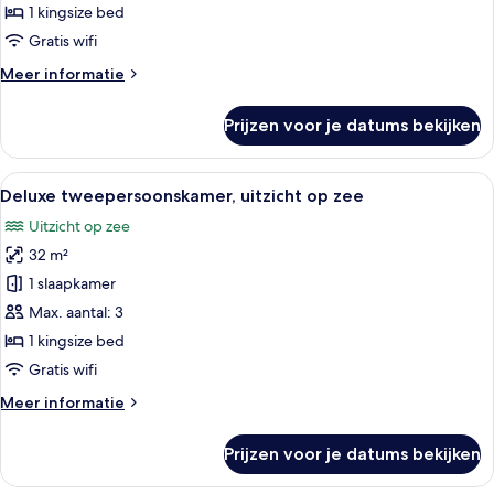
uitzicht
1 kingsize bed
op
Gratis wifi
zwembad
Meer
Meer informatie
laden
details
over
Prijzen voor je datums bekijken
Deluxe
tweepersoonskamer,
uitzicht
Alle
Een minibar, een kluis op de kamer, e
4
op
Deluxe tweepersoonskamer, uitzicht op zee
foto's
zwembad
Uitzicht op zee
voor
32 m²
Deluxe
tweepersoonskamer,
1 slaapkamer
uitzicht
Max. aantal: 3
op
1 kingsize bed
zee
Gratis wifi
laden
Meer
Meer informatie
details
over
Prijzen voor je datums bekijken
Deluxe
tweepersoonskamer,