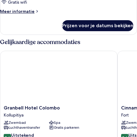
Gratis wifi
Meer
Meer informatie
details
over
Prijzen voor je datums bekijken
Deluxe
suite
Gelijkaardige accommodaties
Granbell Hotel Colombo
Cinnamo
Granbell
Cinnam
Granbell Hotel Colombo
Cinna
Hotel
Lakesid
Kollupitiya
Fort
Colombo
Colomb
Zwembad
Spa
Zwem
Kollupitiya
Fort
Luchthaventransfer
Gratis parkeren
Luchth
8.6
8.6
Uitstekend
Uit