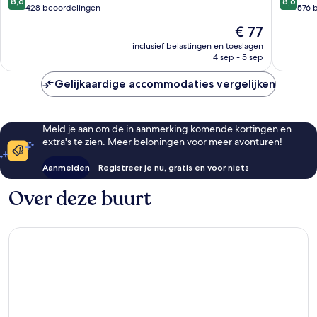
8,6
8,6
van
van
428 beoordelingen
576 
10,
10,
De
€ 77
Uitstekend,
Uitstek
prijs
428
576
inclusief belastingen en toeslagen
is
4 sep - 5 sep
beoordelingen
beoorde
€ 77
Gelijkaardige accommodaties vergelijken
Meld je aan om de in aanmerking komende kortingen en
extra's te zien. Meer beloningen voor meer avonturen!
Aanmelden
Registreer je nu, gratis en voor niets
Over deze buurt