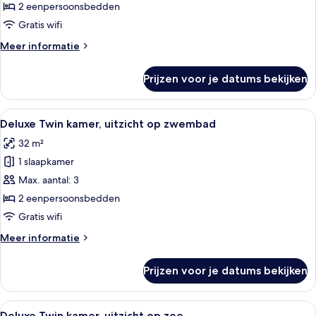
uitzicht
2 eenpersoonsbedden
op
Gratis wifi
tuin
Meer
Meer informatie
laden
details
over
Prijzen voor je datums bekijken
Deluxe
Twin
kamer,
Alle
Hotelkamer met een grote televisie, e
4
uitzicht
Deluxe Twin kamer, uitzicht op zwembad
foto's
op
32 m²
tuin
voor
1 slaapkamer
Deluxe
Twin
Max. aantal: 3
kamer,
2 eenpersoonsbedden
uitzicht
Gratis wifi
op
Meer
Meer informatie
zwembad
details
laden
over
Prijzen voor je datums bekijken
Deluxe
Twin
kamer,
Alle
Hotelkamer met een grote televisie, e
4
uitzicht
Deluxe Twin kamer, uitzicht op zee