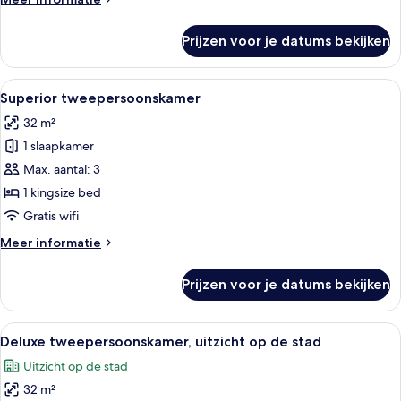
details
over
Prijzen voor je datums bekijken
Executive
kamer
Alle
Een minibar, een kluis op de kamer, e
4
Superior tweepersoonskamer
foto's
32 m²
voor
1 slaapkamer
Superior
tweepersoonskamer
Max. aantal: 3
laden
1 kingsize bed
Gratis wifi
Meer
Meer informatie
details
over
Prijzen voor je datums bekijken
Superior
tweepersoonskamer
Alle
Een minibar, een kluis op de kamer, e
4
Deluxe tweepersoonskamer, uitzicht op de stad
foto's
Uitzicht op de stad
voor
32 m²
Deluxe