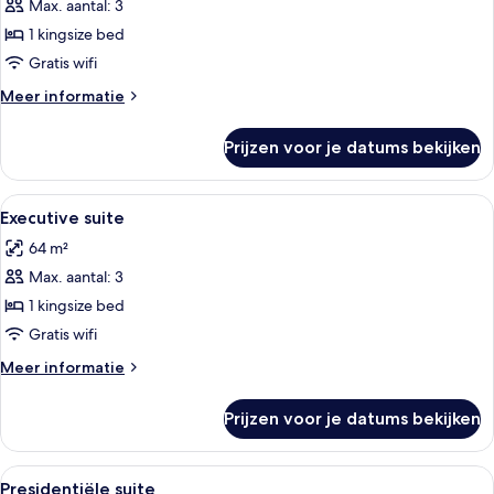
kamer
Max. aantal: 3
laden
1 kingsize bed
Gratis wifi
Meer
Meer informatie
details
over
Prijzen voor je datums bekijken
Executive
kamer
Alle
Een hotelkamer met een groot bed, ee
5
Executive suite
foto's
64 m²
voor
Max. aantal: 3
Executive
suite
1 kingsize bed
laden
Gratis wifi
Meer
Meer informatie
details
over
Prijzen voor je datums bekijken
Executive
suite
Alle
Een hotelkamer met een groot bed, een
7
Presidentiële suite