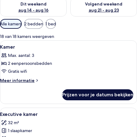
De beschikbaarheid controleren voor dit weekend aug 14 - au
De beschikbaarheid controler
Dit weekend
Volgend weekend
aug 14 - aug 16
aug 21 - aug 23
Beschikbare
Alle kamers
2 bedden
1 bed
filters
voor
18 van 18 kamers weergeven
kamers
Alle
Hotelkamer met een groot bed, een tel
5
Kamer
foto's
Max. aantal: 3
voor
2 eenpersoonsbedden
Kamer
laden
Gratis wifi
Meer
Meer informatie
details
over
Prijzen voor je datums bekijken
Kamer
Alle
Een hotelkamer met een groot bed, een 
8
Executive kamer
foto's
32 m²
voor
1 slaapkamer
Executive