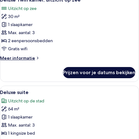
foto's
op
Uitzicht op zee
zwembad
voor
30 m²
Deluxe
Twin
1 slaapkamer
kamer,
Max. aantal: 3
uitzicht
2 eenpersoonsbedden
op
Gratis wifi
zee
Meer
Meer informatie
laden
details
over
Prijzen voor je datums bekijken
Deluxe
Twin
kamer,
Alle
Een hotelkamer met twee bedden, een 
5
uitzicht
Deluxe suite
foto's
op
Uitzicht op de stad
zee
voor
64 m²
Deluxe
suite
1 slaapkamer
laden
Max. aantal: 3
1 kingsize bed