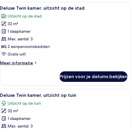
uitzicht
Alle
Hotelkamer met een grote televisie, e
4
op
Deluxe Twin kamer, uitzicht op de stad
foto's
zee
Uitzicht op de stad
voor
32 m²
Deluxe
Twin
1 slaapkamer
kamer,
Max. aantal: 3
uitzicht
2 eenpersoonsbedden
op
Gratis wifi
de
Meer
Meer informatie
stad
details
laden
over
Prijzen voor je datums bekijken
Deluxe
Twin
kamer,
Alle
Hotelkamer met een grote televisie, e
4
uitzicht
Deluxe Twin kamer, uitzicht op tuin
foto's
op
Uitzicht op de tuin
de
voor
stad
32 m²
Deluxe
Twin
1 slaapkamer
kamer,
Max. aantal: 3