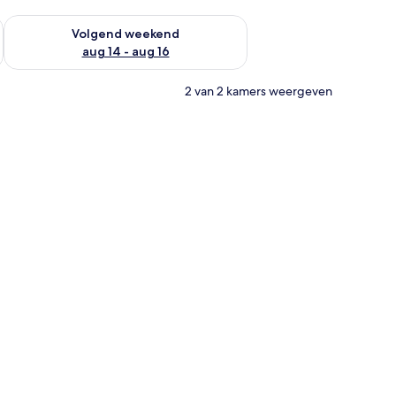
 dit weekend aug 7 - aug 9
De beschikbaarheid controleren voor volgend weekend aug 14
Volgend weekend
aug 14 - aug 16
2 van 2 kamers weergeven
met een wit en blauw sprei, een hoofdeinde en een nachtkastje met een lam