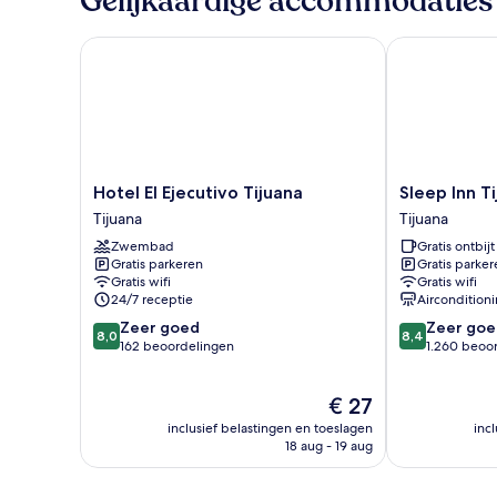
Gelijkaardige accommodaties
Hotel El Ejecutivo Tijuana
Sleep Inn Tiju
Hotel
Sleep
Hotel El Ejecutivo Tijuana
Sleep Inn T
El
Inn
Tijuana
Tijuana
Ejecutivo
Tijuana
Zwembad
Gratis ontbijt
Tijuana
Tijuana
Gratis parkeren
Gratis parker
Tijuana
Gratis wifi
Gratis wifi
24/7 receptie
Aircondition
8.0
8.4
Zeer goed
Zeer goe
8,0
8,4
van
van
162 beoordelingen
1.260 beoo
10,
10,
Zeer
Zeer
De
€ 27
goed,
goed,
prijs
162
1.260
inclusief belastingen en toeslagen
inc
is
beoordelingen
beoordelinge
18 aug - 19 aug
€ 27