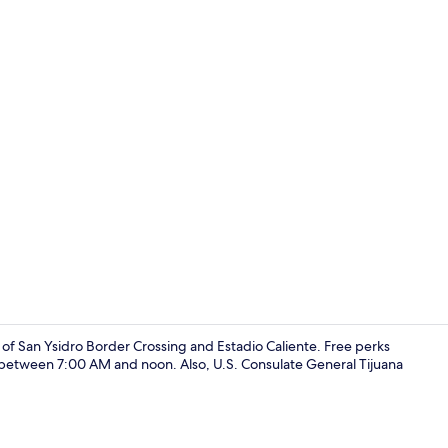
Voorkant va
of San Ysidro Border Crossing and Estadio Caliente. Free perks
ily between 7:00 AM and noon. Also, U.S. Consulate General Tijuana
Deluxe kame