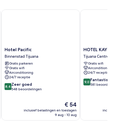
Hotel Pacific
HOTEL KAYE8
Hotel
HOTEL
Hotel Pacific
HOTEL KAYE8
Pacific
KAYE8
Binnenstad Tijuana
Tijuana Centro
Binnenstad
Tijuana
Gratis parkeren
Gratis wifi
Tijuana
Centro
Gratis wifi
Airconditioning
Airconditioning
24/7 receptie
24/7 receptie
9.0
Fantastisch
9,0
8.4
Zeer goed
van
581 beoordelingen
8,4
van
548 beoordelingen
10,
10,
Fantastisch,
Zeer
581
De
€ 54
goed,
beoordelingen
prijs
548
inclusief belastingen en toeslagen
inclusief belast
is
beoordelingen
9 aug - 10 aug
€ 54