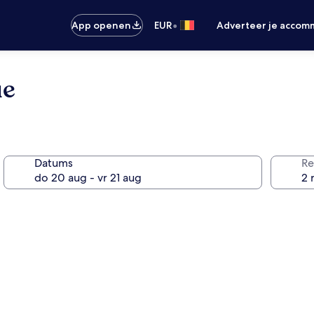
•
App openen
EUR
Adverteer je accom
ue
Datums
Re