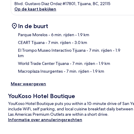
Blvd. Gustavo Diaz Ordaz #17801, Tijuana, BC, 22115
Op de kaart bekijken
In de buurt
Parque Morelos
- 6 min. rijden
- 1.9 km
CEART Tijuana
- 7 min. rijden
- 3.0 km
Kaa
El Trompo Museo Interactivo Tijuana
- 7 min. rijden
- 1.9
km
World Trade Center Tijuana
- 7 min. rijden
- 1.9 km
Macroplaza Insurgentes
- 7 min. rijden
- 1.9 km
Meer weergeven
YouKoso Hotel Boutique
YouKoso Hotel Boutique puts you within a 10-minute drive of San Ys
include WiFi, self parking, and local cuisine breakfast daily betwe
Las Americas Premium Outlets are within a short drive.
Informatie over annuleringsrechten