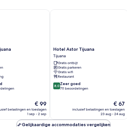
queensize
bedden
ana
Hotel Astor Tijuana
Hotel
ijuana
Hotel Astor Tijuana
Astor
Tijuana
Tijuana
Gratis ontbijt
Tijuana
en
Gratis parkeren
Gratis wifi
ing
Restaurant
8.0
d
Zeer goed
8,0
van
rdelingen
711 beoordelingen
10,
Zeer
De
De
€ 99
€ 67
goed,
prijs
prijs
711
lusief belastingen en toeslagen
inclusief belastingen en toeslagen
is
is
n
beoordelingen
1 sep - 2 sep
23 aug - 24 aug
€ 99
€ 67
Gelijkaardige accommodaties vergelijken