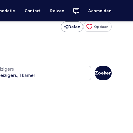
modatie
Contact
Reizen
Aanmelden
Delen
Opslaan
izigers
Zoeken