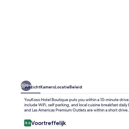
9+
Overzicht
Kamers
Locatie
Beleid
YouKoso Hotel Boutique puts you within a 10-minute drive 
include WiFi, self parking, and local cuisine breakfast da
and Las Americas Premium Outlets are within a short drive.
Beoordelingen
Voortreffelijk
8,6
8,6 op 10 –