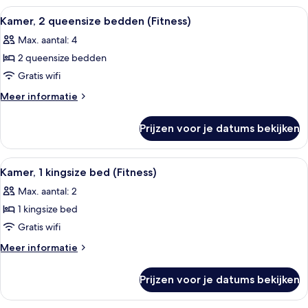
Alle
Een kamer met een hometrainer, een 
2
Kamer, 2 queensize bedden (Fitness)
foto's
Max. aantal: 4
voor
2 queensize bedden
Kamer,
2
Gratis wifi
queensize
Meer
Meer informatie
bedden
details
over
(Fitness)
Prijzen voor je datums bekijken
Kamer,
laden
2
queensize
Alle
Een hotelkamer met een groot bed, ee
4
bedden
Kamer, 1 kingsize bed (Fitness)
foto's
(Fitness)
Max. aantal: 2
voor
1 kingsize bed
Kamer,
1
Gratis wifi
kingsize
Meer
Meer informatie
bed
details
over
(Fitness)
Prijzen voor je datums bekijken
Kamer,
laden
1