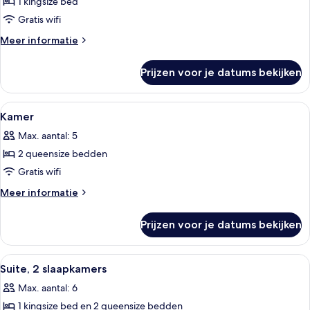
1 kingsize bed
Kamer
laden
Gratis wifi
Meer
Meer informatie
details
over
Prijzen voor je datums bekijken
Kamer
Alle
Een kluis op de kamer, een bureau, e
3
Kamer
foto's
Max. aantal: 5
voor
2 queensize bedden
Kamer
laden
Gratis wifi
Meer
Meer informatie
details
over
Prijzen voor je datums bekijken
Kamer
Alle
Een hotelkamer met een bed, bureau, 
4
Suite, 2 slaapkamers
foto's
Max. aantal: 6
voor
1 kingsize bed en 2 queensize bedden
Suite,