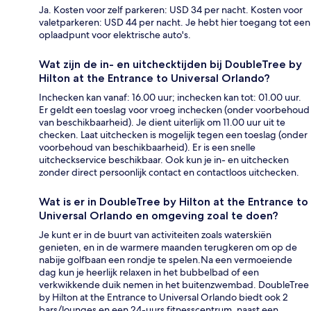
Ja. Kosten voor zelf parkeren: USD 34 per nacht. Kosten voor
valetparkeren: USD 44 per nacht. Je hebt hier toegang tot een
oplaadpunt voor elektrische auto's.
Wat zijn de in- en uitchecktijden bij DoubleTree by
Hilton at the Entrance to Universal Orlando?
Inchecken kan vanaf: 16.00 uur; inchecken kan tot: 01.00 uur.
Er geldt een toeslag voor vroeg inchecken (onder voorbehoud
van beschikbaarheid). Je dient uiterlijk om 11.00 uur uit te
checken. Laat uitchecken is mogelijk tegen een toeslag (onder
voorbehoud van beschikbaarheid). Er is een snelle
uitcheckservice beschikbaar. Ook kun je in- en uitchecken
zonder direct persoonlijk contact en contactloos uitchecken.
Wat is er in DoubleTree by Hilton at the Entrance to
Universal Orlando en omgeving zoal te doen?
Je kunt er in de buurt van activiteiten zoals waterskiën
genieten, en in de warmere maanden terugkeren om op de
nabije golfbaan een rondje te spelen.Na een vermoeiende
dag kun je heerlijk relaxen in het bubbelbad of een
verkwikkende duik nemen in het buitenzwembad. DoubleTree
by Hilton at the Entrance to Universal Orlando biedt ook 2
bars/lounges en een 24-uurs fitnesscentrum, naast een