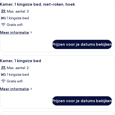
Alle
Een hotelkamer met een bed, bureau, 
2
bed,
roken
Kamer, 1 kingsize bed, niet-roken, hoek
foto's
toegankelijk
(Roll-
Max. aantal: 3
voor
voor
in
mindervaliden,
1 kingsize bed
Kamer,
Shower)
niet-
1
Gratis wifi
roken
laden
kingsize
(Roll-
Meer
Meer informatie
in
bed,
details
Shower)
over
niet-
Prijzen voor je datums bekijken
Kamer,
roken,
1
hoek
kingsize
Alle
Een hotelkamer met een bed, bureau, 
3
laden
bed,
Kamer, 1 kingsize bed
foto's
niet-
Max. aantal: 2
roken,
voor
hoek
1 kingsize bed
Kamer,
1
Gratis wifi
kingsize
Meer
Meer informatie
bed
details
over
laden
Prijzen voor je datums bekijken
Kamer,
1
kingsize
Alle
Een hotelkamer met twee bedden, een b