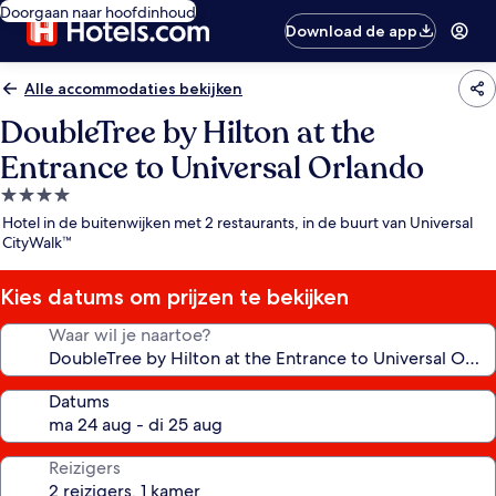
Doorgaan naar hoofdinhoud
Download de app
Alle accommodaties bekijken
DoubleTree by Hilton at the
Entrance to Universal Orlando
4.0-
sterrenaccommodatie
Hotel in de buitenwijken met 2 restaurants, in de buurt van Universal
CityWalk™
Kies datums om prijzen te bekijken
Waar wil je naartoe?
Datums
Reizigers