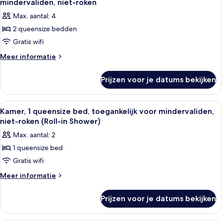
mindervaliden, niet-roken
laden
voor
voor
Max. aantal: 4
mindervaliden,
Kamer,
niet-
2 queensize bedden
2
roken
Gratis wifi
queensize
bedden,
Meer
Meer informatie
details
toegankelijk
over
voor
Prijzen voor je datums bekijken
Kamer,
mindervaliden,
2
niet-
queensize
Alle
Een hotelkamer met een bed, bureau, 
3
bedden,
roken
Kamer, 1 queensize bed, toegankelijk voor mindervaliden,
foto's
toegankelijk
niet-roken (Roll-in Shower)
laden
voor
voor
Max. aantal: 2
mindervaliden,
Kamer,
niet-
1 queensize bed
1
roken
Gratis wifi
queensize
bed,
Meer
Meer informatie
details
toegankelijk
over
voor
Prijzen voor je datums bekijken
Kamer,
mindervaliden,
1
niet-
queensize