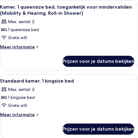
kingsize
Alle
Een hotelkamer met een groot bed, ee
6
bed
Kamer, 1 queensize bed, toegankelijk voor mindervaliden
foto's
(Fitness)
(Mobility & Hearing, Roll-in Shower)
voor
Max. aantal: 2
Kamer,
1 queensize bed
1
Gratis wifi
queensize
bed,
Meer
Meer informatie
details
toegankelijk
over
voor
Prijzen voor je datums bekijken
Kamer,
mindervaliden
1
(Mobility
queensize
Alle
Een hotelkamer met een bed, bureau, 
5
bed,
&
Standaard kamer, 1 kingsize bed
foto's
toegankelijk
Hearing,
Max. aantal: 2
voor
voor
Roll-
mindervaliden
1 kingsize bed
Standaard
in
(Mobility
kamer,
Gratis wifi
&
Shower)
1
Hearing,
Meer
Meer informatie
laden
Roll-
kingsize
details
in
over
bed
Prijzen voor je datums bekijken
Shower)
Standaard
laden
kamer,