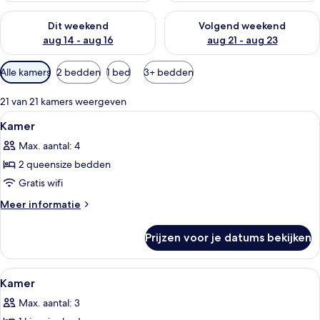
De beschikbaarheid controleren voor dit weekend aug 14 - au
De beschikbaarheid controler
Dit weekend
Volgend weekend
aug 14 - aug 16
aug 21 - aug 23
Beschikbare
Alle kamers
2 bedden
1 bed
3+ bedden
filters
voor
21 van 21 kamers weergeven
kamers
Alle
Hotelkamer met twee bedden, een bure
3
Kamer
foto's
Max. aantal: 4
voor
2 queensize bedden
Kamer
laden
Gratis wifi
Meer
Meer informatie
details
over
Prijzen voor je datums bekijken
Kamer
Alle
Een kluis op de kamer, een bureau, e
3
Kamer
foto's
Max. aantal: 3
voor