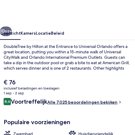
at
the
Entrance
rige
Volgende
to
63+
Overzicht
Kamers
Locatie
Beleid
Universal
DoubleTree by Hilton at the Entrance to Universal Orlando offers a
Orlando
great location, putting you within a 15-minute walk of Universal
CityWalk and Orlando International Premium Outlets. Guests can
take a dip in the outdoor pool or grab a bite to eat at American Grill,
which serves dinner and is one of 2 restaurants. Other highlights
include 2 bars/lounges, a poolside bar, and a 24-hour fitness center.
Fellow travelers say great things about the pool and helpful staff.
De
€ 76
huidige
inclusief belastingen en toeslagen
prijs
1 sep - 2 sep
Een buitenzwembad
is
Beoordelingen
Voortreffelijk
8,6
Alle 7.025 beoordelingen bekijken
€ 76
8,6 op 10 –
Populaire voorzieningen
Zwembad
Huisdiervriendelijk