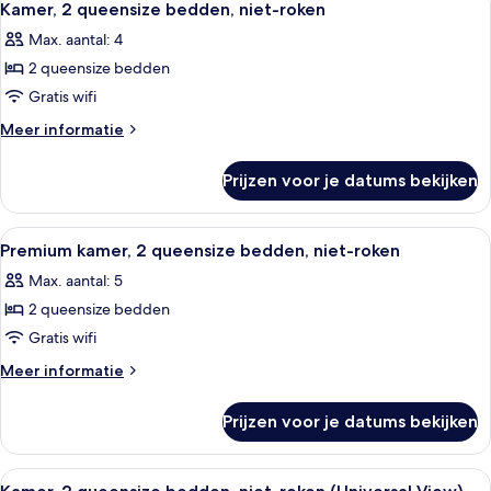
6
bed
Kamer, 2 queensize bedden, niet-roken
foto's
Max. aantal: 4
voor
2 queensize bedden
Kamer,
2
Gratis wifi
queensize
Meer
Meer informatie
bedden,
details
over
niet-
Prijzen voor je datums bekijken
Kamer,
roken
2
laden
queensize
Alle
Een hotelkamer met twee bedden, een b
4
bedden,
Premium kamer, 2 queensize bedden, niet-roken
foto's
niet-
Max. aantal: 5
roken
voor
2 queensize bedden
Premium
kamer,
Gratis wifi
2
Meer
Meer informatie
queensize
details
over
bedden,
Prijzen voor je datums bekijken
Premium
niet-
kamer,
roken
2
Alle
Een hotelkamer met twee bedden, een b
4
laden
queensize