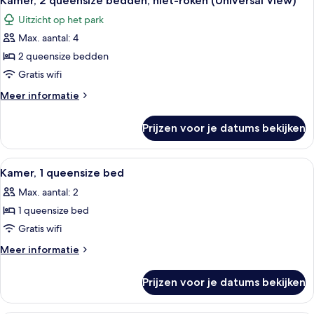
Kamer, 2 queensize bedden, niet-roken (Universal View)
foto's
bedden,
Uitzicht op het park
niet-
voor
roken
Max. aantal: 4
Kamer,
2
2 queensize bedden
queensize
Gratis wifi
bedden,
Meer
Meer informatie
niet-
details
roken
over
Prijzen voor je datums bekijken
Kamer,
(Universal
2
View)
queensize
Alle
Een hotelkamer met een bed, bureau, 
laden
2
bedden,
Kamer, 1 queensize bed
foto's
niet-
Max. aantal: 2
roken
voor
(Universal
1 queensize bed
Kamer,
View)
1
Gratis wifi
queensize
Meer
Meer informatie
bed
details
over
laden
Prijzen voor je datums bekijken
Kamer,
1
queensize