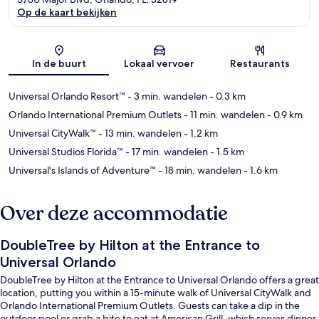
Op de kaart bekijken
Kaart
In de buurt
Lokaal vervoer
Restaurants
Universal Orlando Resort™
- 3 min. wandelen
- 0.3 km
Orlando International Premium Outlets
- 11 min. wandelen
- 0.9 km
Universal CityWalk™
- 13 min. wandelen
- 1.2 km
Universal Studios Florida™
- 17 min. wandelen
- 1.5 km
Universal's Islands of Adventure™
- 18 min. wandelen
- 1.6 km
Over deze accommodatie
DoubleTree by Hilton at the Entrance to
Universal Orlando
DoubleTree by Hilton at the Entrance to Universal Orlando offers a great
location, putting you within a 15-minute walk of Universal CityWalk and
Orlando International Premium Outlets. Guests can take a dip in the
outdoor pool or grab a bite to eat at American Grill, which serves dinner