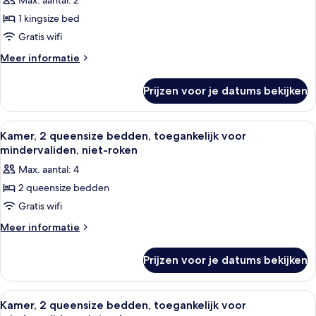
Max. aantal: 2
mindervaliden,
Kamer,
niet-
1 kingsize bed
1
roken
Gratis wifi
kingsize
bed,
Meer
Meer informatie
details
toegankelijk
over
voor
Prijzen voor je datums bekijken
Kamer,
mindervaliden,
1
niet-
kingsize
Alle
Een hotelkamer met twee bedden, een b
4
bed,
roken
Kamer, 2 queensize bedden, toegankelijk voor
foto's
toegankelijk
mindervaliden, niet-roken
(Roll-
voor
voor
in
Max. aantal: 4
mindervaliden,
Kamer,
Shower)
niet-
2 queensize bedden
2
roken
laden
Gratis wifi
queensize
(Roll-
in
bedden,
Meer
Meer informatie
Shower)
details
toegankelijk
over
voor
Prijzen voor je datums bekijken
Kamer,
mindervaliden,
2
niet-
queensize
Alle
Een hotelkamer met twee bedden, een b
4
bedden,
roken
Kamer, 2 queensize bedden, toegankelijk voor
foto's
toegankelijk