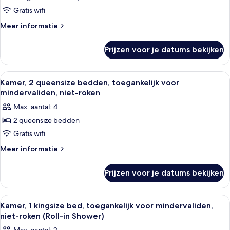
2
Gratis wifi
slaapkamers
Meer
Meer informatie
laden
details
over
Prijzen voor je datums bekijken
Suite,
2
slaapkamers
Alle
Een hotelkamer met twee bedden, een g
4
Kamer, 2 queensize bedden, toegankelijk voor
foto's
mindervaliden, niet-roken
voor
Max. aantal: 4
Kamer,
2 queensize bedden
2
Gratis wifi
queensize
bedden,
Meer
Meer informatie
details
toegankelijk
over
voor
Prijzen voor je datums bekijken
Kamer,
mindervaliden,
2
niet-
queensize
Alle
Een hotelkamer met een bed, bureau, 
3
bedden,
roken
Kamer, 1 kingsize bed, toegankelijk voor mindervaliden,
foto's
toegankelijk
niet-roken (Roll-in Shower)
laden
voor
voor