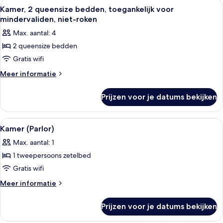
Alle
Een hotelkamer met twee bedden, een b
4
bed
Kamer, 2 queensize bedden, toegankelijk voor
foto's
mindervaliden, niet-roken
voor
Max. aantal: 4
Kamer,
2 queensize bedden
2
Gratis wifi
queensize
bedden,
Meer
Meer informatie
details
toegankelijk
over
voor
Prijzen voor je datums bekijken
Kamer,
mindervaliden,
2
niet-
queensize
Alle
Een moderne hotelkamer met een zithoe
4
bedden,
roken
Kamer (Parlor)
foto's
toegankelijk
laden
Max. aantal: 1
voor
voor
mindervaliden,
1 tweepersoons zetelbed
Kamer
niet-
(Parlor)
Gratis wifi
roken
laden
Meer
Meer informatie
details
over
Prijzen voor je datums bekijken
Kamer
(Parlor)