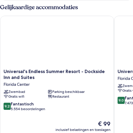
1
Gelijkaardige accommodaties
kingsize
bed
Universal's Endless Summer Resort - Dockside Inn and Suites
Universa
Universal's
Universa
Universal's Endless Summer Resort - Dockside
Univer
Endless
Cabana
Inn and Suites
Florida 
Summer
Bay
Florida Center
Zwem
Resort
Beach
Gratis 
-
Zwembad
Parking beschikbaar
Resort
Gratis wifi
Restaurant
Dockside
Florida
9.0
Fan
9,0
Inn
Center
van
7.47
9.2
Fantastisch
9,2
and
10,
van
5.554 beoordelingen
Suites
Fantasti
10,
Florida
7.473
Fantastisch,
De
€ 99
Center
beoorde
5.554
prijs
inclusief belastingen en toeslagen
beoordelingen