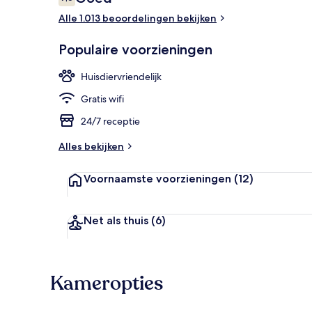
7,6 op 10 –
Alle 1.013 beoordelingen bekijken
Dagelijks ont
Populaire voorzieningen
Huisdiervriendelijk
Gratis wifi
24/7 receptie
Alles bekijken
Voornaamste voorzieningen
(12)
Net als thuis
(6)
Kameropties