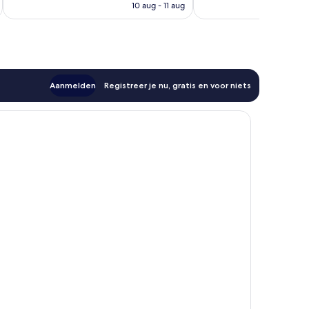
is
10 aug - 11 aug
€ 112
Aanmelden
Registreer je nu, gratis en voor niets