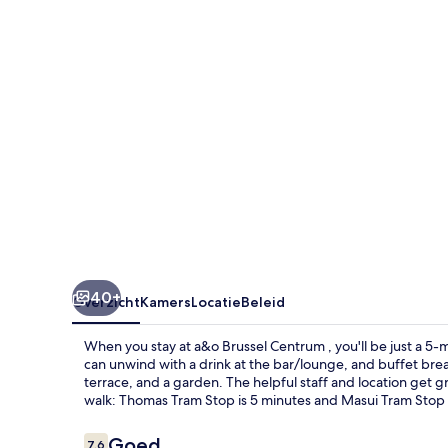
40+
Overzicht
Kamers
Locatie
Beleid
When you stay at a&o Brussel Centrum , you'll be just a 5-
can unwind with a drink at the bar/lounge, and buffet breakf
terrace, and a garden. The helpful staff and location get gre
walk: Thomas Tram Stop is 5 minutes and Masui Tram Stop i
Beoordelingen
Goed
7,6