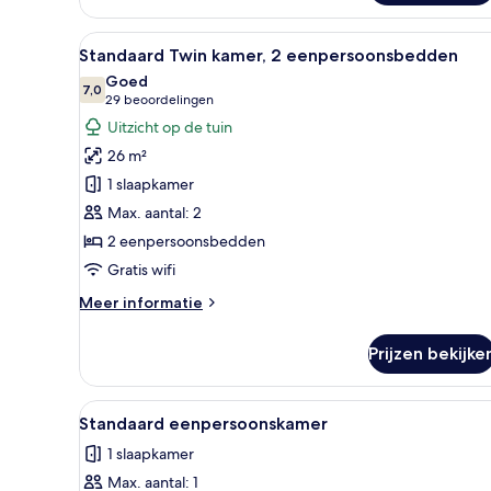
Alle
Een hotelkamer met een bed, e
5
Standaard Twin kamer, 2 eenpersoonsbedden
foto's
Goed
voor
7,0
7,0 van 10
(29
29 beoordelingen
Standaard
beoordelingen)
Uitzicht op de tuin
Twin
26 m²
kamer,
1 slaapkamer
2
Max. aantal: 2
eenpersoonsbedden
2 eenpersoonsbedden
laden
Gratis wifi
Meer
Meer informatie
details
over
Prijzen bekijke
Standaard
Twin
kamer,
Alle
Een hotelkamer met een bed, e
4
2
Standaard eenpersoonskamer
foto's
eenpersoonsbedden
1 slaapkamer
voor
Max. aantal: 1
Standaard