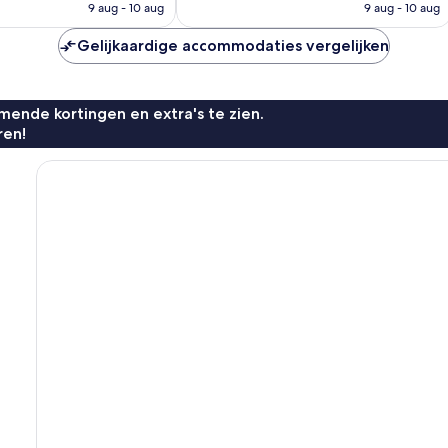
is
is
9 aug - 10 aug
9 aug - 10 aug
€ 70
€ 76
Gelijkaardige accommodaties vergelijken
ende kortingen en extra's te zien.
ren!