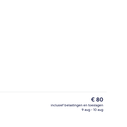
Receptie
De
€ 80
huidige
inclusief belastingen en toeslagen
prijs
9 aug - 10 aug
Standaard driepersoonskamer | Een la
is
€ 80