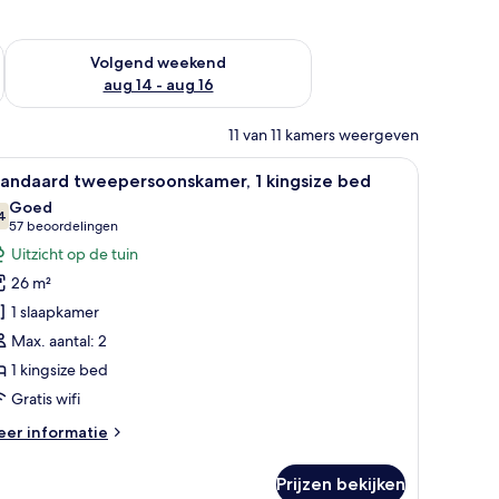
 dit weekend aug 7 - aug 9
De beschikbaarheid controleren voor volgend weekend aug 14
Volgend weekend
aug 14 - aug 16
11 van 11 kamers weergeven
et gordijnen.
ten vloer, een groen gordijn, een klein oranje poef en een poster aan de m
le
Een hotelkamer met een bed, een televisie, e
5
tandaard tweepersoonskamer, 1 kingsize bed
oto's
Goed
oor
4
7,4 van 10
(57
57 beoordelingen
tandaard
beoordelingen)
Uitzicht op de tuin
weepersoonskamer,
26 m²
1 slaapkamer
ingsize
Max. aantal: 2
ed
1 kingsize bed
aden
Gratis wifi
eer
er informatie
tails
er
Prijzen bekijken
andaard