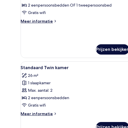
eenpersoonskamer
2 eenpersoonsbedden OF 1 tweepersoonsbed
laden
Gratis wifi
Meer
Meer informatie
details
over
Standaard
eenpersoonskamer
Prijzen bekijke
Alle
Standaard Twin kamer | Een la
4
Standaard Twin kamer
foto's
26 m²
voor
1 slaapkamer
Standaard
Twin
Max. aantal: 2
kamer
2 eenpersoonsbedden
laden
Gratis wifi
Meer
Meer informatie
details
over
Prijzen bekijke