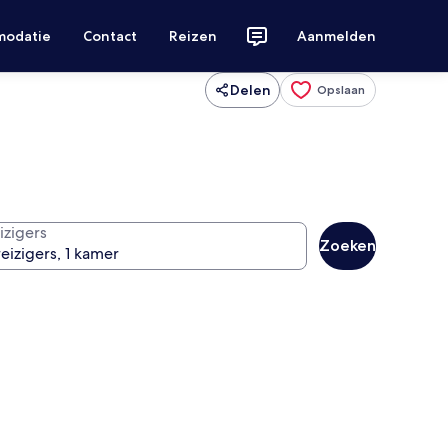
modatie
Contact
Reizen
Aanmelden
Delen
Opslaan
izigers
Zoeken