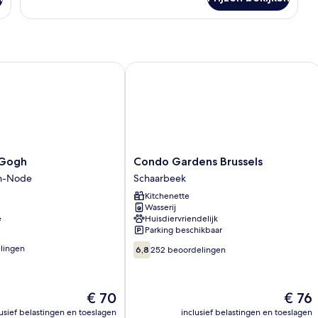
ogh
Condo Gardens Brussels
Condo
 Gogh
Condo Gardens Brussels
Gardens
en-Node
Schaarbeek
Brussels
Kitchenette
Schaarbeek
Wasserij
e
Huisdiervriendelijk
Parking beschikbaar
6.8
lingen
6,8
252 beoordelingen
van
10,
252
De
De
€ 70
€ 76
beoordelingen
n
prijs
prijs
lusief belastingen en toeslagen
inclusief belastingen en toeslagen