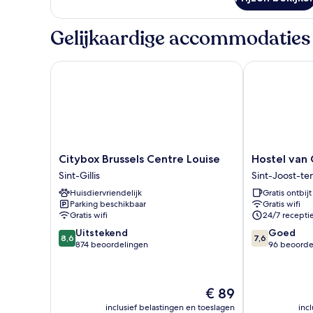
Standaard
Twin
kamer
Gelijkaardige accommodaties
Citybox Brussels Centre Louise
Hostel van G
Citybox
Hostel
Citybox Brussels Centre Louise
Hostel van
Brussels
van
Sint-Gillis
Sint-Joost-t
Centre
Gogh
Huisdiervriendelijk
Gratis ontbijt
Louise
Sint-
Parking beschikbaar
Gratis wifi
Sint-
Joost-
Gratis wifi
24/7 recepti
Gillis
ten-
8.6
7.6
Uitstekend
Node
Goed
8,6
7,6
van
van
874 beoordelingen
96 beoorde
10,
10,
Uitstekend,
Goed,
874
96
De
€ 89
beoordelingen
beoordelinge
prijs
inclusief belastingen en toeslagen
inc