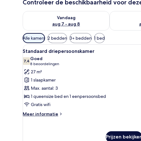
Controleer de beschikbaarheid voor de
De beschikbaarheid controleren voor vanavond aug 
De beschikbaa
Vandaag
aug 7 - aug 8
Beschikbare
Alle kamers
2 bedden
3+ bedden
1 bed
filters
Alle
Een hotelkamer met twee bedd
voor
4
Standaard driepersoonskamer
foto's
kamers
Goed
voor
7,4
7,4 van 10
(8
8 beoordelingen
Standaard
beoordelingen)
27 m²
driepersoonskamer
1 slaapkamer
laden
Max. aantal: 3
1 queensize bed en 1 eenpersoonsbed
Gratis wifi
Meer
Meer informatie
details
over
Standaard
driepersoonskamer
Prijzen bekijke