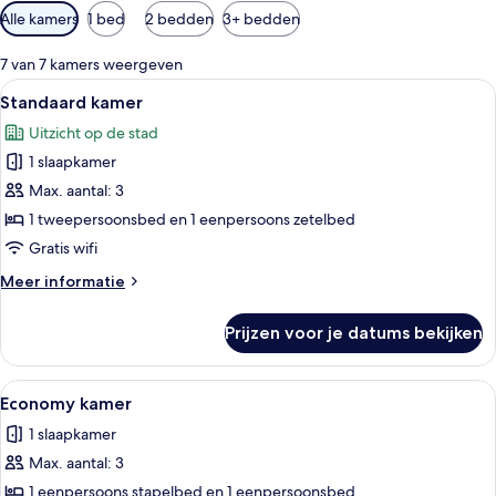
Beschikbare
Alle kamers
1 bed
2 bedden
3+ bedden
filters
voor
7 van 7 kamers weergeven
kamers
Alle
Een kamer met een bed, een bureau, e
6
Standaard kamer
foto's
Uitzicht op de stad
voor
1 slaapkamer
Standaard
kamer
Max. aantal: 3
laden
1 tweepersoonsbed en 1 eenpersoons zetelbed
Gratis wifi
Meer
Meer informatie
details
over
Prijzen voor je datums bekijken
Standaard
kamer
Alle
Economy kamer | Een minibar, gratis 
7
Economy kamer
foto's
1 slaapkamer
voor
Max. aantal: 3
Economy
kamer
1 eenpersoons stapelbed en 1 eenpersoonsbed