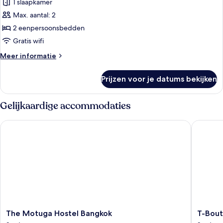
1 slaapkamer
Economy
Twin
Max. aantal: 2
kamer
2 eenpersoonsbedden
laden
Gratis wifi
Meer
Meer informatie
details
over
Prijzen voor je datums bekijken
Economy
Twin
kamer
Gelijkaardige accommodaties
The Motuga Hostel Bangkok
T-Boutiq
The
T-
The Motuga Hostel Bangkok
T-Bout
Motuga
Boutiqu