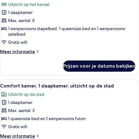
Uitzicht op het kanaal
voor
1 slaapkamer
Familiekamer,
Meerdere
Max. aantal: 5
bedden,
1 eenpersoons stapelbed, 1 queensize bed en 1 eenpersoons
zetelbed
uitzicht
op
Gratis wifi
het
Meer
Meer informatie
water
details
over
laden
Prijzen voor je datums bekijken
Familiekamer,
Meerdere
bedden,
Alle
Een bed met een groen geborduurde 
9
uitzicht
Comfort kamer, 1 slaapkamer, uitzicht op de stad
foto's
op
Uitzicht op de stad
het
voor
water
1 slaapkamer
Comfort
kamer,
Max. aantal: 3
1
1 queensize bed en 1 eenpersoons futon
slaapkamer,
Gratis wifi
uitzicht
Meer
Meer informatie