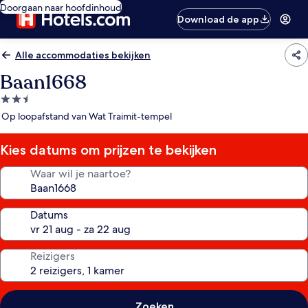
Doorgaan naar hoofdinhoud
Download de app
Alle accommodaties bekijken
Baan1668
2.5-
sterrenaccommodatie
Op loopafstand van Wat Traimit-tempel
Kies datums om prijzen te bekijken
Waar wil je naartoe?
Datums
Reizigers
Zoeken