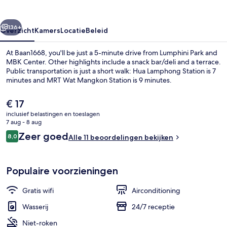
rige
Volgende
136+
Overzicht
Kamers
Locatie
Beleid
At Baan1668, you'll be just a 5-minute drive from Lumphini Park and
MBK Center. Other highlights include a snack bar/deli and a terrace.
Public transportation is just a short walk: Hua Lamphong Station is 7
minutes and MRT Wat Mangkon Station is 9 minutes.
De
€ 17
huidige
inclusief belastingen en toeslagen
prijs
7 aug - 8 aug
is
Beoordelingen
Zeer goed
8,0
Exclusieve kamer | Een minibar, gratis
Alle 11 beoordelingen bekijken
€ 17
8,0 op 10 –
Populaire voorzieningen
Gratis wifi
Airconditioning
Wasserij
24/7 receptie
Niet-roken