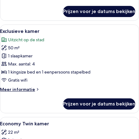
op
details
de
over
Prijzen voor je datums bekijken
Comfort
stad
kamer,
laden
1
Alle
Een kamer met stapelbedden, een een
20
slaapkamer,
Exclusieve kamer
foto's
uitzicht
Uitzicht op de stad
op
voor
de
50 m²
Exclusieve
stad
kamer
1 slaapkamer
laden
Max. aantal: 4
1 kingsize bed en 1 eenpersoons stapelbed
Gratis wifi
Meer
Meer informatie
details
over
Prijzen voor je datums bekijken
Exclusieve
kamer
Alle
Een ruimte met twee massagetafels, 
9
Economy Twin kamer
foto's
22 m²
voor