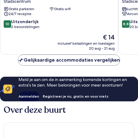
Stadscentrum
Stadsce
Hostel
Hostel
Gratis parkeren
Gratis wifi
Luchth
Bangkok
Stadsce
24/7 receptie
Aircon
Stadscentrum
10.0
8.8
Uitzonderlijk
Uit
10
8,8
van
van
2 beoordelingen
20 b
10,
10,
De
€ 14
Uitzonderlijk,
Uitstek
prijs
2
20
inclusief belastingen en toeslagen
is
20 aug - 21 aug
beoordelingen
beoorde
€ 14
Gelijkaardige accommodaties vergelijken
Meld je aan om de in aanmerking komende kortingen en
extra's te zien. Meer beloningen voor meer avonturen!
Aanmelden
Registreer je nu, gratis en voor niets
Over deze buurt