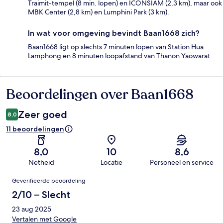
Traimit-tempel (8 min. lopen) en ICONSIAM (2,3 km), maar ook
MBK Center (2,8 km) en Lumphini Park (3 km).
In wat voor omgeving bevindt Baan1668 zich?
Baan1668 ligt op slechts 7 minuten lopen van Station Hua
Lamphong en 8 minuten loopafstand van Thanon Yaowarat.
Beoordelingen over Baan1668
Beoordelingen
Zeer goed
8,0
11 beoordelingen
8,0
10
8,6
Netheid
Locatie
Personeel en service
Beoordelingen
Geverifieerde beoordeling
2/10 – Slecht
23 aug 2025
Vertalen met Google