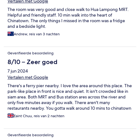
Vertalen met Google
The room was very good and close walk to Hua Lampong MRT.
Helpful and friendly staff. 10 min walk into the heart of
Chinatown. The only things I missed in the room was a fridge
and a bedside light.
Andrew, reis van 3 nachten
Geverifieerde beoordeling
8/10 – Zeer goed
7 jun 2024
Vertalen met Google
There's a ferry pier nearby. I love the area around this place. The
park-like place in front is nice and quiet. It isn't crowded like in
siam area. Both MRT and Bus station ares across the river and
only five minutes away if you walk. There aren't many
restaurants nearby. You gotta walk around 10 mins to chinatown
for food. The place can be considered "not bad" at this price
Eaint Chuu, reis van 2 nachten
range. It's more like a hostel with separate rooms. There's a
shared kitchen on the ground floor. I saw there were free snacks
too. You can use the fridge, refill your water and even cook
Geverifieerde beoordeling
there; they provide with full utensils. They don't provide with