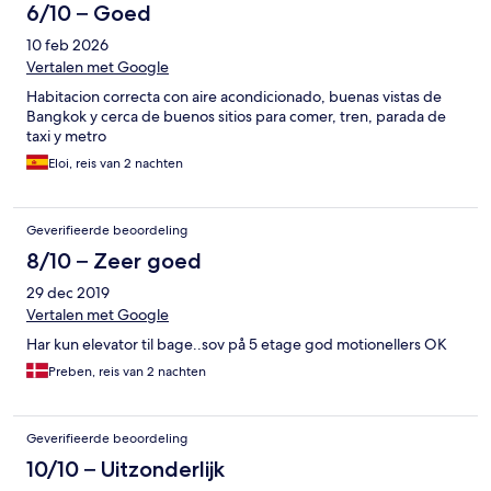
toothbrush and toothpaste, but hairdryer, shower gel, shampoo
6/10 – Goed
and towel. The room isn't that spacious but it's not a problem for
10 feb 2026
us. It's a five storey building and you can only use stairs. There's
an elevator but it's only for luggages. The elevator didn't work
Vertalen met Google
when we got there. So, we had to carry our luggages using
Habitacion correcta con aire acondicionado, buenas vistas de
stairs. The owner is quite kind and friendly. She gave us some
Bangkok y cerca de buenos sitios para comer, tren, parada de
advice on transportation when we got there. Overall, this place
taxi y metro
would be a good choice if you're traveling on budget with your
friends. You can't be too loud though, because the walls are
Eloi, reis van 2 nachten
thin.
Geverifieerde beoordeling
8/10 – Zeer goed
29 dec 2019
Vertalen met Google
Har kun elevator til bage..sov på 5 etage god motionellers OK
Preben, reis van 2 nachten
Geverifieerde beoordeling
10/10 – Uitzonderlijk