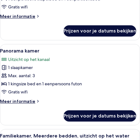
laden
Gratis wifi
Meer
Meer informatie
details
over
Prijzen voor je datums bekijken
Economy
kamer
Alle
Een slaapkamer met een houten bed, e
11
Panorama kamer
foto's
Uitzicht op het kanaal
voor
1 slaapkamer
Panorama
kamer
Max. aantal: 3
laden
1 kingsize bed en 1 eenpersoons futon
Gratis wifi
Meer
Meer informatie
details
over
Prijzen voor je datums bekijken
Panorama
kamer
Alle
Een stapelbed met houten frame, een 
14
Familiekamer, Meerdere bedden, uitzicht op het water
foto's