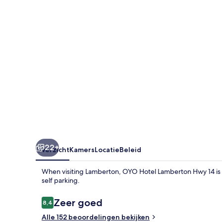
14
22+
Overzicht
Kamers
Locatie
Beleid
When visiting Lamberton, OYO Hotel Lamberton Hwy 14 is a 
self parking.
Beoordelingen
Zeer goed
8,4
8,4 op 10 –
Alle 152 beoordelingen bekijken