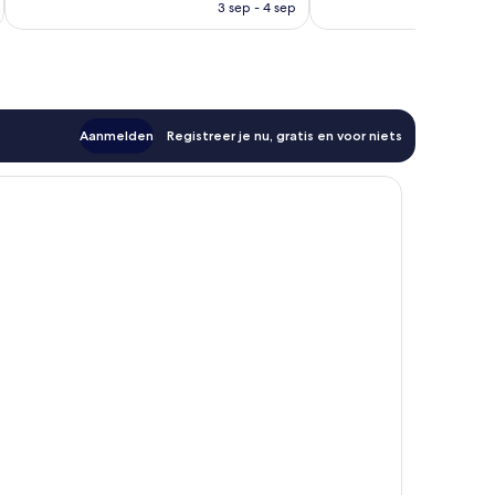
is
3 sep - 4 sep
642
€ 76
beoordelingen
Aanmelden
Registreer je nu, gratis en voor niets