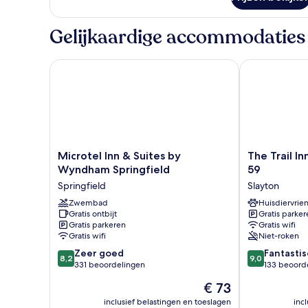
Kamer
Gelijkaardige accommodaties
Microtel Inn & Suites by Wyndham Springfield
The Trail Inn
Microtel
The
Microtel Inn & Suites by
The Trail I
Inn
Trail
Wyndham Springfield
59
&
Inn
Springfield
Slayton
Suites
-
by
Zwembad
Slayton,
Huisdiervrien
Gratis ontbijt
Gratis parker
Wyndham
MN
Gratis parkeren
Gratis wifi
Springfield
-
Gratis wifi
Niet-roken
Springfield
HWY
8.2
9.0
Zeer goed
59
Fantastis
8,2
9,0
van
van
331 beoordelingen
Slayton
133 beoord
10,
10,
De
€ 73
Zeer
Fantastisch,
prijs
goed,
133
inclusief belastingen en toeslagen
inc