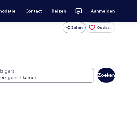
modatie
Contact
Reizen
Aanmelden
Delen
Opslaan
izigers
Zoeken