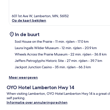
601 1st Ave W, Lamberton, MN, 56152
Op de kaart bekijken
In de buurt
Sod House on the Prairie
- 11 min. rijden
- 17.0 km
Laura Ingalls Wilder Museum
- 12 min. rijden
- 20.9 km
Kaa
Wheels Across the Prairie Museum
- 22 min. rijden
- 36.8 km
Jeffers Petroglyphs Historic Site
- 27 min. rijden
- 39.7 km
Jackpot Junction Casino
- 35 min. rijden
- 66.3 km
Meer weergeven
OYO Hotel Lamberton Hwy 14
When visiting Lamberton, OYO Hotel Lamberton Hwy 14 is a great choi
self parking.
Informatie over annuleringsrechten