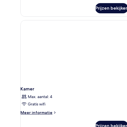
Prijzen bekijke
Kamer
Max. aantal: 4
Gratis wifi
Meer
Meer informatie
details
over
Prijzen bekijke