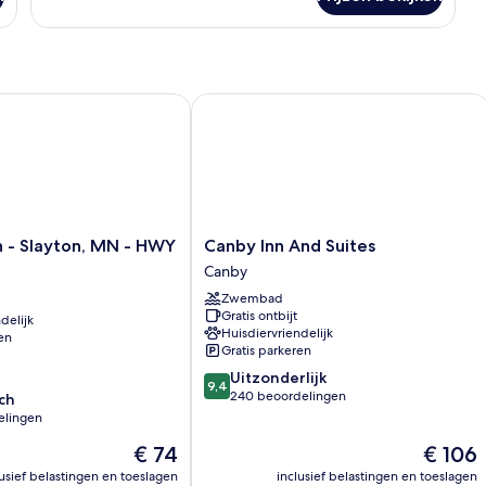
 - Slayton, MN - HWY 59
Canby Inn And Suites
Canby
nn - Slayton, MN - HWY
Canby Inn And Suites
Inn
Canby
And
Zwembad
Suites
Gratis ontbijt
delijk
Canby
Huisdiervriendelijk
en
Gratis parkeren
9.4
Uitzonderlijk
9,4
van
240 beoordelingen
ch
10,
elingen
Uitzonderlijk,
De
De
€ 74
€ 106
240
prijs
prijs
beoordelingen
lusief belastingen en toeslagen
inclusief belastingen en toeslagen