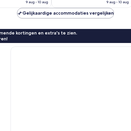
is
is
9 aug - 10 aug
9 aug - 10 aug
n
€ 74
€ 106
Gelijkaardige accommodaties vergelijken
ende kortingen en extra's te zien.
ren!