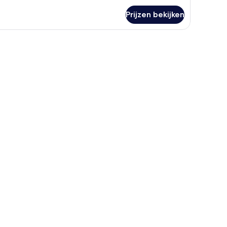
er
Prijzen bekijken
amer
r, babybedden (toeslag)