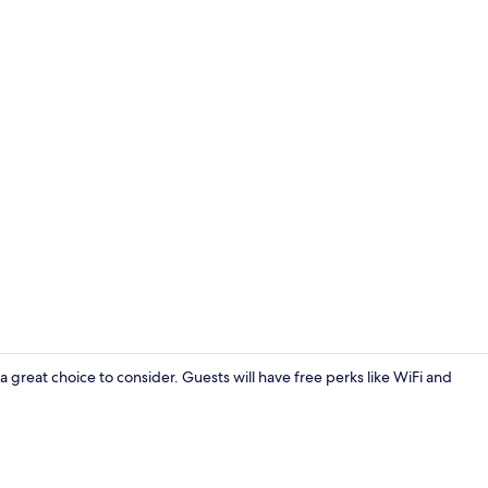
Voorkant va
great choice to consider. Guests will have free perks like WiFi and
Kamer, 1 king