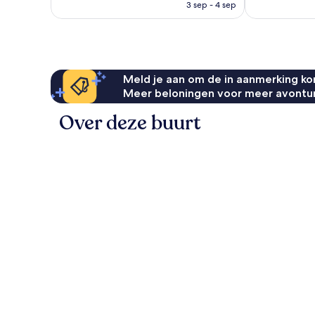
is
3 sep - 4 sep
331
beoordelinge
€ 73
beoordelingen
Meld je aan om de in aanmerking kom
Meer beloningen voor meer avontu
Over deze buurt