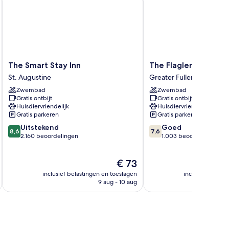
The
The
The Smart Stay Inn
The Flagler Inn
Smart
Flagler
St. Augustine
Greater Fullerwood
Stay
Inn
Zwembad
Zwembad
Inn
Greater
Gratis ontbijt
Gratis ontbijt
St.
Fullerwood
Huisdiervriendelijk
Huisdiervriendelijk
Augustine
Gratis parkeren
Gratis parkeren
8.6
7.6
Uitstekend
Goed
8,6
7,6
van
van
2.160 beoordelingen
1.003 beoordelingen
10,
10,
Uitstekend,
Goed,
De
€ 73
2.160
1.003
prijs
beoordelingen
beoordelingen
inclusief belastingen en toeslagen
inclusief belast
is
9 aug - 10 aug
€ 73