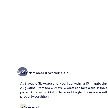
21+
Overzicht
Kamers
Locatie
Beleid
At Stayable St. Augustine, you'll be within a 10-minute dri
Augustine Premium Outlets. Guests can take a dip in the o
perks. Also, World Golf Village and Flagler College are with
property condition.
Beoordelingen
Goed
6,0