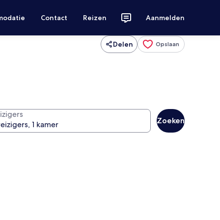
modatie
Contact
Reizen
Aanmelden
Delen
Opslaan
izigers
Zoeken