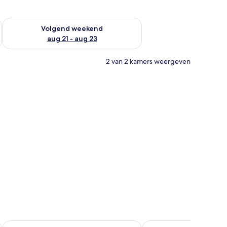
dit weekend aug 14 - aug 16
De beschikbaarheid controleren voor volgend weekend aug 2
Volgend weekend
aug 21 - aug 23
2 van 2 kamers weergeven
bureau, een raam en een schilderij aan de muur.
The Smart Stay Inn
The Flagler Inn