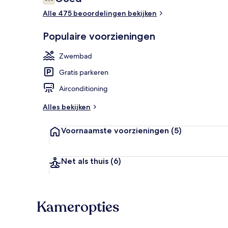
6,0 op 10 –
Alle 475 beoordelingen bekijken
Een 34-inch f
Populaire voorzieningen
Zwembad
Gratis parkeren
Airconditioning
Alles bekijken
Voornaamste voorzieningen
(5)
Net als thuis
(6)
Kameropties