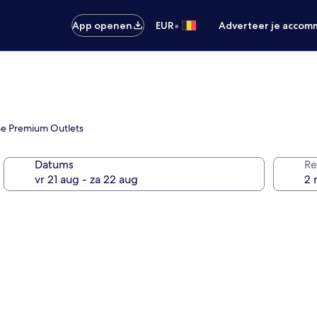
•
App openen
EUR
Adverteer je accom
ne Premium Outlets
Datums
Re