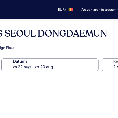
•
EUR
Adverteer je accom
AS SEOUL DONGDAEMUN
ign Plaza
Datums
Re