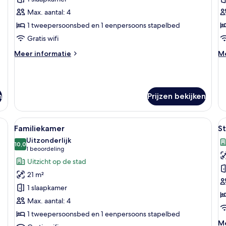
l
Max. aantal: 4
1 tweepersoonsbed en 1 eenpersoons stapelbed
Gratis wifi
Meer
M
Meer informatie
Me
details
de
over
ov
Familiekamer
St
tw
n
Prijzen bekijken
rra bier, Snickers en een fles vruchtensap.
Alle
Een hapjesbord met Pringles, Terra bie
Al
7
Familiekamer
S
foto's
f
Uitzonderlijk
voor
10,0
v
10,0 van 10
(1
1 beoordeling
Familiekamer
S
beoordeling)
Uitzicht op de stad
laden
d
21 m²
l
1 slaapkamer
Max. aantal: 4
1 tweepersoonsbed en 1 eenpersoons stapelbed
M
Me