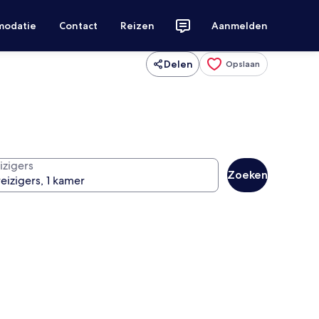
modatie
Contact
Reizen
Aanmelden
Delen
Opslaan
izigers
Zoeken