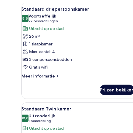
Alle
Een hotelkamer met twee bedde
10
Standaard driepersoonskamer
foto's
Voortreffelijk
voor
8,8
8,8 van 10
(22
22 beoordelingen
Standaard
beoordelingen)
Uitzicht op de stad
driepersoonskamer
26 m²
laden
1 slaapkamer
Max. aantal: 4
3 eenpersoonsbedden
Gratis wifi
Meer
Meer informatie
details
over
Prijzen bekijke
Standaard
driepersoonskamer
Alle
Een hotelkamer met twee bedden
7
Standaard Twin kamer
foto's
Uitzonderlijk
voor
10,0
10,0 van 10
(1
1 beoordeling
Standaard
beoordeling)
Uitzicht op de stad
Twin