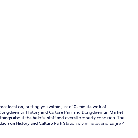
Uitzicht van
ocation, putting you within just a 10-minute walk of
 Dongdaemun History and Culture Park and Dongdaemun Market
 things about the helpful staff and overall property condition. The
Lounge
gdaemun History and Culture Park Station is 5 minutes and Euljiro 4-