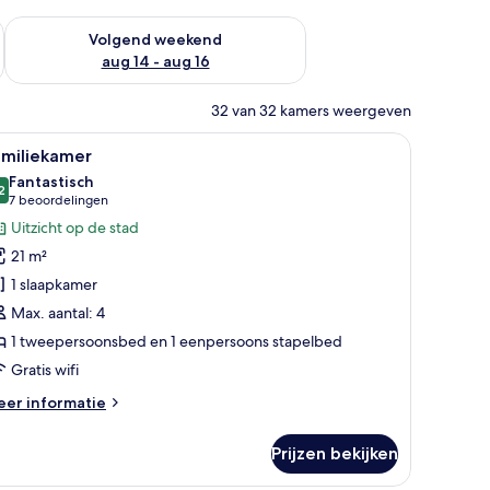
 dit weekend aug 7 - aug 9
De beschikbaarheid controleren voor volgend weekend aug 14
Volgend weekend
aug 14 - aug 16
32 van 32 kamers weergeven
ureau, een stoel, een groot raam met uitzicht en een schilderij aan de muu
le
Een moderne hotelkamer met een stapelbed, een
6
amiliekamer
oto's
Fantastisch
oor
2
9,2 van 10
(7
7 beoordelingen
amiliekamer
beoordelingen)
Uitzicht op de stad
aden
21 m²
1 slaapkamer
Max. aantal: 4
1 tweepersoonsbed en 1 eenpersoons stapelbed
Gratis wifi
eer
er informatie
tails
er
Prijzen bekijken
miliekamer