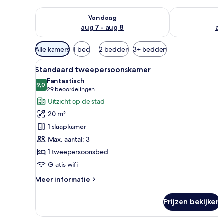
De beschikbaarheid controleren voor vanavond aug 
De beschikbaa
Vandaag
aug 7 - aug 8
Beschikbare
Alle kamers
1 bed
2 bedden
3+ bedden
filters
Alle
Een net opgemaakt bed met wit
voor
5
Standaard tweepersoonskamer
foto's
kamers
Fantastisch
voor
9,0
9,0 van 10
(29
29 beoordelingen
Standaard
beoordelingen)
Uitzicht op de stad
tweepersoonskamer
20 m²
laden
1 slaapkamer
Max. aantal: 3
1 tweepersoonsbed
Gratis wifi
Meer
Meer informatie
details
over
Prijzen bekijke
Standaard
tweepersoonskamer