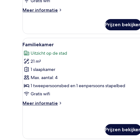
Gratis wifi
Meer
Meer informatie
details
over
Prijzen bekijke
Standaard
Twin
kamer
Alle
Een moderne hotelkamer met een
6
Familiekamer
foto's
Uitzicht op de stad
voor
21 m²
Familiekamer
laden
1 slaapkamer
Max. aantal: 4
1 tweepersoonsbed en 1 eenpersoons stapelbed
Gratis wifi
Meer
Meer informatie
details
over
Familiekamer
Prijzen bekijke