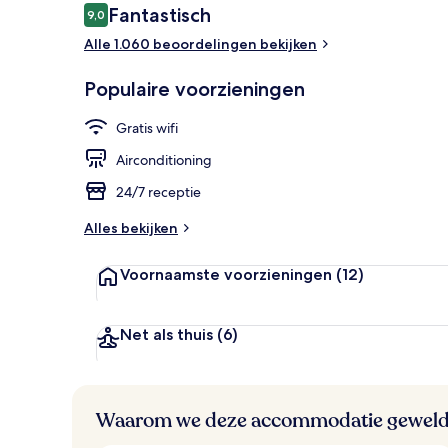
Beoordelingen
Fantastisch
9,0
9,0 op 10 –
Alle 1.060 beoordelingen bekijken
Exterieur
Populaire voorzieningen
Gratis wifi
Airconditioning
24/7 receptie
Alles bekijken
Voornaamste voorzieningen
(12)
Net als thuis
(6)
Waarom we deze accommodatie geweld