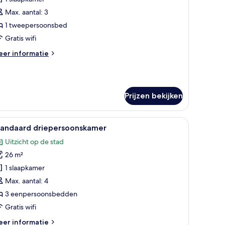
aden
Max. aantal: 3
1 tweepersoonsbed
Gratis wifi
eer
er informatie
tails
er
andaard
eepersoonskamer
Prijzen bekijken
r, Snickers en een fles vruchtensap.
le
Een hapjesbord met Pringles, Terra bier, Snick
11
tandaard driepersoonskamer
oto's
Uitzicht op de stad
oor
26 m²
tandaard
riepersoonskamer
1 slaapkamer
aden
Max. aantal: 4
3 eenpersoonsbedden
Gratis wifi
eer
er informatie