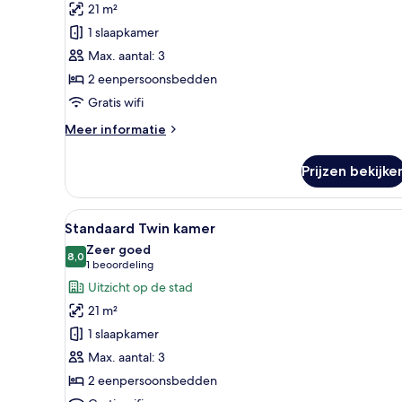
21 m²
kamer
1 slaapkamer
laden
Max. aantal: 3
2 eenpersoonsbedden
Gratis wifi
Meer
Meer informatie
details
over
Prijzen bekijke
Standaard
Twin
kamer
Alle
Een hapjesbord met Pringles, Te
8
Standaard Twin kamer
foto's
Zeer goed
voor
8,0
8,0 van 10
(1
1 beoordeling
Standaard
beoordeling)
Uitzicht op de stad
Twin
21 m²
kamer
1 slaapkamer
laden
Max. aantal: 3
2 eenpersoonsbedden