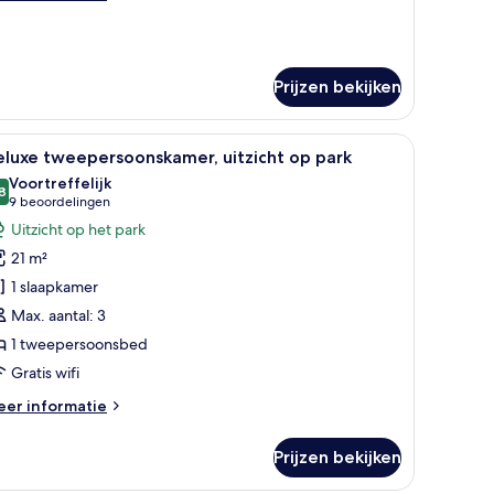
tails
er
andaard
iepersoonskamer
Prijzen bekijken
je.
ureau, een stoel, een groot raam met uitzicht en een schilderij aan de muu
le
Een net opgemaakt bed met witte lakens, een 
6
luxe tweepersoonskamer, uitzicht op park
oto's
Voortreffelijk
oor
8
8,8 van 10
(9
9 beoordelingen
eluxe
beoordelingen)
Uitzicht op het park
weepersoonskamer,
21 m²
tzicht
1 slaapkamer
p
Max. aantal: 3
ark
1 tweepersoonsbed
aden
Gratis wifi
eer
er informatie
tails
er
Prijzen bekijken
luxe
eepersoonskamer,