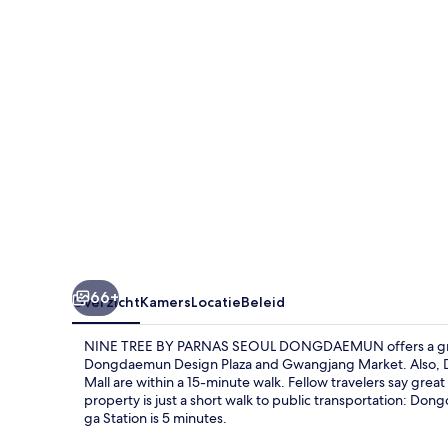
SEOUL
DONGDAEMUN
66+
Overzicht
Kamers
Locatie
Beleid
NINE TREE BY PARNAS SEOUL DONGDAEMUN offers a great l
Dongdaemun Design Plaza and Gwangjang Market. Also,
Mall are within a 15-minute walk. Fellow travelers say great
property is just a short walk to public transportation: Don
ga Station is 5 minutes.