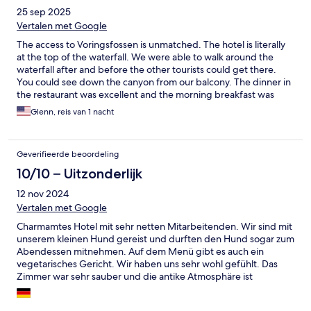
25 sep 2025
Vertalen met Google
The access to Voringsfossen is unmatched. The hotel is literally
at the top of the waterfall. We were able to walk around the
waterfall after and before the other tourists could get there.
You could see down the canyon from our balcony. The dinner in
the restaurant was excellent and the morning breakfast was
good. The staff was friendly and helpful. No hotel in the area
Glenn, reis van 1 nacht
could match the benefits of the Fossli Hotel.
Geverifieerde beoordeling
10/10 – Uitzonderlijk
12 nov 2024
Vertalen met Google
Charmamtes Hotel mit sehr netten Mitarbeitenden. Wir sind mit
unserem kleinen Hund gereist und durften den Hund sogar zum
Abendessen mitnehmen. Auf dem Menü gibt es auch ein
vegetarisches Gericht. Wir haben uns sehr wohl gefühlt. Das
Zimmer war sehr sauber und die antike Atmosphäre ist
großartig. Klasse Ausblick. Wir würden definitiv
wiederkommen!