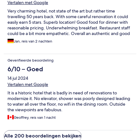
Vertalen met Google
Very charming hotel, not state of the art but rather time
travelling 50 years back. With some careful renovation it could
easily earn 5 stars. Superb location! Good food for dinner with
reasonable pricing. Underwhelming breakfast. Restaurant staff
could be a bit more empathetic. Overall an authentic and good
experience. Do not expect more than 1960‘s accommodation in
Jan, reis van 2 nachten
terms of facilities.
Geverifieerde beoordeling
6/10 – Goed
14 jul 2024
Vertalen met Google
It is a historic hotel that is badly in need of renovations to
modernize it. No elevator, shower was poorly designed leading
to water all over the floor, no wifi in the dining room. Outside
the viewpoints are fabulous.
Geoffrey, reis van 1 nacht
Alle 200 beoordelingen bekijken