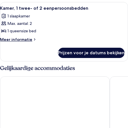
Alle
Een hotelkamer met een bed, bureau, s
2
Kamer, 1 twee- of 2 eenpersoonsbedden
foto's
1 slaapkamer
voor
Max. aantal: 2
Kamer,
1
1 queensize bed
twee-
Meer
Meer informatie
of
details
over
2
Prijzen voor je datums bekijken
Kamer,
eenpersoonsbedden
1
laden
twee-
Gelijkaardige accommodaties
of
2
Eidfjord Hotel
Kinsarvi
eenpersoonsbedden