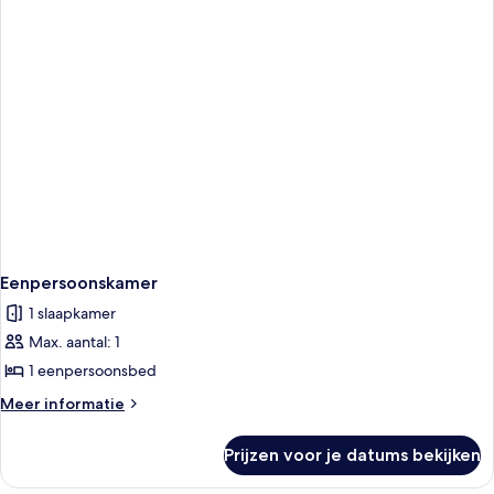
Eenpersoonskamer
1 slaapkamer
Max. aantal: 1
1 eenpersoonsbed
Meer
Meer informatie
details
over
Prijzen voor je datums bekijken
Eenpersoonskamer