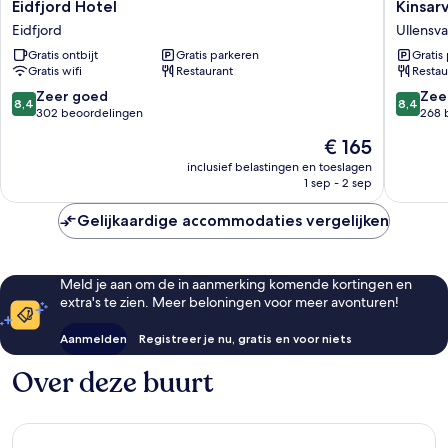
Eidfjord
Kinsarvi
Eidfjord Hotel
Kinsar
Hotel
Fjordhot
Eidfjord
Ullensv
Eidfjord
BW
Gratis ontbijt
Gratis parkeren
Gratis
Signatu
Gratis wifi
Restaurant
Restau
Collecti
Ullensv
8.4
8.4
Zeer goed
Zee
8,4
8,4
van
van
302 beoordelingen
268 
10,
10,
De
€ 165
Zeer
Zeer
prijs
goed,
goed,
inclusief belastingen en toeslagen
is
1 sep - 2 sep
302
268
€ 165
beoordelingen
beoorde
Gelijkaardige accommodaties vergelijken
Meld je aan om de in aanmerking komende kortingen en
extra's te zien. Meer beloningen voor meer avonturen!
Aanmelden
Registreer je nu, gratis en voor niets
Over deze buurt