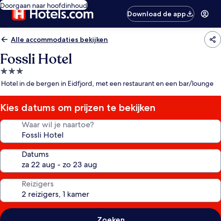
Doorgaan naar hoofdinhoud
Download de app
Alle accommodaties bekijken
Fossli Hotel
3.0-
sterrenaccommodatie
Hotel in de bergen in Eidfjord, met een restaurant en een bar/lounge
Kies datums om prijzen te bekijken
Waar wil je naartoe?
Datums
Reizigers
Zoeken