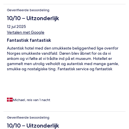
Geverifieerde beoordeling
10/10 – Uitzonderlijk
12 jul 2025
Vertalen met Google
Fantastisk fantastisk
Autentisk hotel med den smukkeste beliggenhed lige ovenfor
Norges smukkeste vandfald. Døren blev åbnet for os da vi
ankom og vi følte at vi trådte ind på et museum. Hotellet er
gammelt men utrolig velholdt og autentisk med mange gamle,
smukke og nostalgiske ting. Fantastisk service og fantastisk
restaurant, hvor vi spiste skøn laks og utrolig mør og
velsmagende rensdyr. Dette er simpelthen et ophold du ikke
må snyde dig selv for
Michael, reis van 1 nacht
Geverifieerde beoordeling
10/10 – Uitzonderlijk