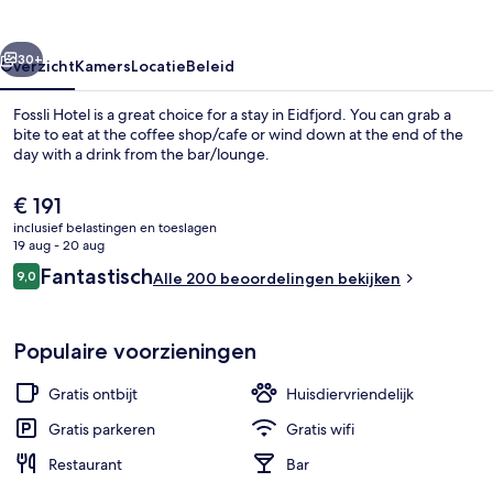
rige
Volgende
30+
Overzicht
Kamers
Locatie
Beleid
Fossli Hotel is a great choice for a stay in Eidfjord. You can grab a
bite to eat at the coffee shop/cafe or wind down at the end of the
day with a drink from the bar/lounge.
De
€ 191
huidige
inclusief belastingen en toeslagen
prijs
19 aug - 20 aug
is
Beoordelingen
Fantastisch
9,0
Alle 200 beoordelingen bekijken
€ 191
9,0 op 10 –
Wandelen
Populaire voorzieningen
Gratis ontbijt
Huisdiervriendelijk
Gratis parkeren
Gratis wifi
Restaurant
Bar