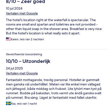
8/10 – Zeer goed
10 jul 2024
Vertalen met Google
The hotel's location right at the waterfall is spectacular. The
rooms are small and spartan and toiletries are not provided -
other than liquid soap in the shower area. Breakfast is very nice.
But the hotel's location is what really sets it apart.
Karen, reis van 2 nachten
Geverifieerde beoordeling
10/10 – Uitzonderlijk
24 jul 2025
Vertalen met Google
Fantastiskt mottagande, trevlig personal. Hotellet är gammalt
men ganska väl underhållet. Maten var lite enkel men vällagad
och jättegod, både middag och frukost. Lite lyhört men tyst på
rummet. Bodde på baksidan, trots varmt ute ändå ganska svalt
på rummet. Bra säng. Läget är fantastiskt med fallet utanför.
Åsa, reis van 1 nacht