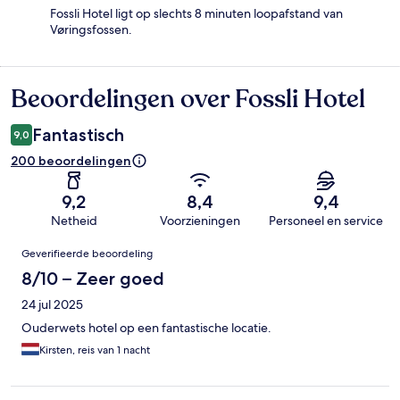
Fossli Hotel ligt op slechts 8 minuten loopafstand van
Vøringsfossen.
Beoordelingen over Fossli Hotel
Beoordelingen
Fantastisch
9,0
200 beoordelingen
9,2
8,4
9,4
Netheid
Voorzieningen
Personeel en service
Beoordelingen
Geverifieerde beoordeling
8/10 – Zeer goed
24 jul 2025
Ouderwets hotel op een fantastische locatie.
Kirsten, reis van 1 nacht