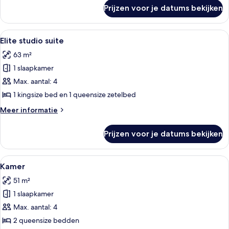
over
Prijzen voor je datums bekijken
Kamer
Alle
Een hotelkamer met een groot bed, twe
4
Elite studio suite
foto's
63 m²
voor
1 slaapkamer
Elite
studio
Max. aantal: 4
suite
1 kingsize bed en 1 queensize zetelbed
laden
Meer
Meer informatie
details
over
Prijzen voor je datums bekijken
Elite
studio
suite
Alle
Een hotelkamer met twee bedden, een
5
Kamer
foto's
51 m²
voor
1 slaapkamer
Kamer
laden
Max. aantal: 4
2 queensize bedden