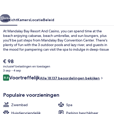
Casino
rige
Volgende
69+
Overzicht
Kamers
Locatie
Beleid
At Mandalay Bay Resort And Casino, you can spend time at the
beach enjoying cabanas, beach umbrellas, and sun loungers, plus
you'll be just steps from Mandalay Bay Convention Center. There's
plenty of fun with the 3 outdoor pools and lazy river, and guests in
the mood for pampering can visit the spa to indulge in deep-tissue
massages, reflexology, and mani/pedis. STRIPSTEAK, one of 18
restaurants, serves American cuisine and is open for dinner. Other
De
€ 98
highlights at this luxurious resort include 11 bars/lounges, a casino,
huidige
inclusief belastingen en toeslagen
and a poolside bar. Fellow travelers love the pool and comfortable
prijs
3 sep - 4 sep
beds.
3 buitenzwembaden, een verwarmd z
is
Beoordelingen
Voortreffelijk
8,6
Alle 18.137 beoordelingen bekijken
€ 98
8,6 op 10 –
Populaire voorzieningen
Zwembad
Spa
Huisdiervriendelijk
Parking beschikbaar