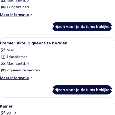
suite,
Max. aantal: 3
1
1 kingsize bed
kingsize
Meer
Meer informatie
bed
details
laden
over
Prijzen voor je datums bekijken
Premier
suite,
1
Alle
Een hotelkamer met twee bedden, een
4
kingsize
Premier suite, 2 queensize bedden
foto's
bed
67 m²
voor
1 slaapkamer
Premier
suite,
Max. aantal: 4
2
2 queensize bedden
queensize
Meer
Meer informatie
bedden
details
laden
over
Prijzen voor je datums bekijken
Premier
suite,
2
Alle
Een hotelkamer met een groot bed, een
4
queensize
Kamer
foto's
bedden
98 m²