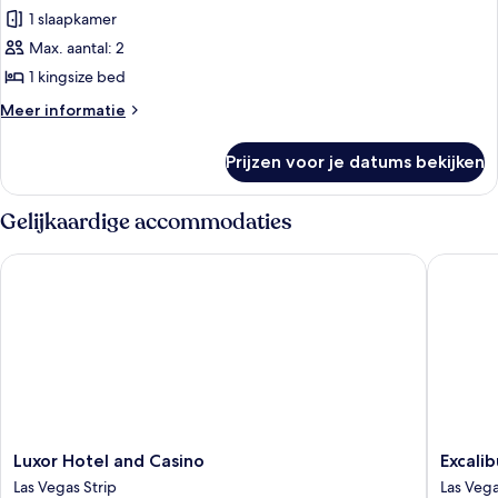
1 slaapkamer
Kamer
laden
Max. aantal: 2
1 kingsize bed
Meer
Meer informatie
details
over
Prijzen voor je datums bekijken
Kamer
Gelijkaardige accommodaties
Luxor Hotel and Casino
Excalibu
Luxor
Excalibu
Luxor Hotel and Casino
Excali
Hotel
Hotel
Las Vegas Strip
Las Vega