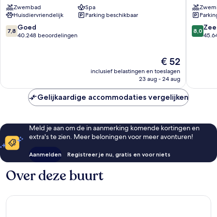
and
&
Zwembad
Spa
Zwem
Casino
Casino
Huisdiervriendelijk
Parking beschikbaar
Parkin
Las
Las
Vegas
Vegas
7.8
8.0
Goed
Zee
7,8
8,0
Strip
Strip
van
van
40.248 beoordelingen
45.6
10,
10,
Goed,
Zeer
De
€ 52
40.248
goed,
prijs
beoordelingen
45.641
inclusief belastingen en toeslagen
is
beoorde
23 aug - 24 aug
€ 52
Gelijkaardige accommodaties vergelijken
Meld je aan om de in aanmerking komende kortingen en
extra's te zien. Meer beloningen voor meer avonturen!
Aanmelden
Registreer je nu, gratis en voor niets
Over deze buurt