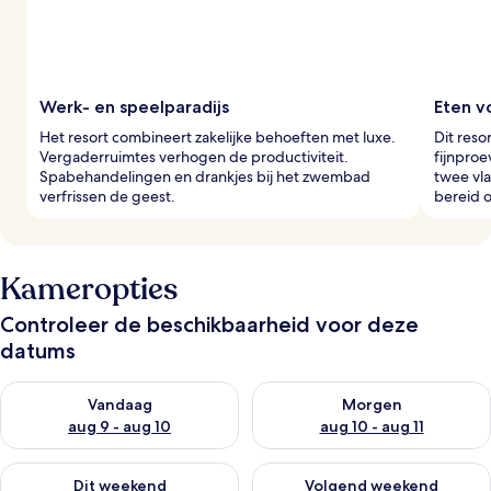
Werk- en speelparadijs
Eten v
Het resort combineert zakelijke behoeften met luxe.
Dit reso
Vergaderruimtes verhogen de productiviteit.
fijnproe
Spabehandelingen en drankjes bij het zwembad
twee vla
verfrissen de geest.
bereid o
Kameropties
Controleer de beschikbaarheid voor deze
datums
De beschikbaarheid controleren voor vanavond aug 9 - aug 1
De beschikbaarheid controler
Vandaag
Morgen
aug 9 - aug 10
aug 10 - aug 11
De beschikbaarheid controleren voor dit weekend aug 14 - au
De beschikbaarheid controler
Dit weekend
Volgend weekend