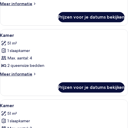
Meer
Meer informatie
details
over
Prijzen voor je datums bekijken
Kamer
Alle
Een hotelkamer met een flatscreen-tv
4
Kamer
foto's
51 m²
voor
1 slaapkamer
Kamer
laden
Max. aantal: 4
2 queensize bedden
Meer
Meer informatie
details
over
Prijzen voor je datums bekijken
Kamer
Alle
Een hotelkamer met een groot bed, een 
4
Kamer
foto's
51 m²
voor
1 slaapkamer
Kamer