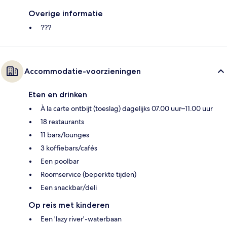
Overige informatie
???
Accommodatie-voorzieningen
Eten en drinken
À la carte ontbijt (toeslag) dagelijks 07.00 uur–11.00 uur
18 restaurants
11 bars/lounges
3 koffiebars/cafés
Een poolbar
Roomservice (beperkte tijden)
Een snackbar/deli
Op reis met kinderen
Een 'lazy river'-waterbaan