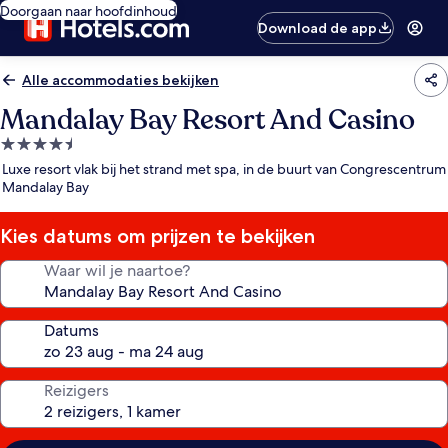
Doorgaan naar hoofdinhoud
Download de app
Alle accommodaties bekijken
Mandalay Bay Resort And Casino
4.5-
sterrenaccommodatie
Luxe resort vlak bij het strand met spa, in de buurt van Congrescentrum
Mandalay Bay
Kies datums om prijzen te bekijken
Waar wil je naartoe?
Datums
Reizigers