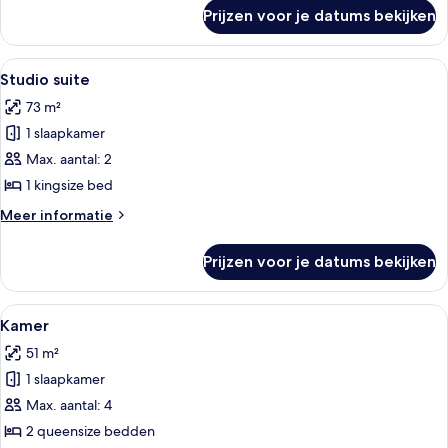
over
Prijzen voor je datums bekijken
Kamer
Alle
Een hotelkamer met een groot bed, een
4
Studio suite
foto's
73 m²
voor
1 slaapkamer
Studio
suite
Max. aantal: 2
laden
1 kingsize bed
Meer
Meer informatie
details
over
Prijzen voor je datums bekijken
Studio
suite
Alle
Een hotelkamer met twee bedden, een
5
Kamer
foto's
51 m²
voor
1 slaapkamer
Kamer
laden
Max. aantal: 4
2 queensize bedden