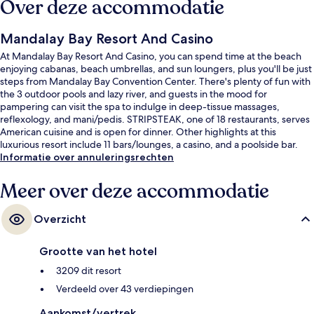
Over deze accommodatie
Mandalay Bay Resort And Casino
At Mandalay Bay Resort And Casino, you can spend time at the beach
enjoying cabanas, beach umbrellas, and sun loungers, plus you'll be just
steps from Mandalay Bay Convention Center. There's plenty of fun with
the 3 outdoor pools and lazy river, and guests in the mood for
pampering can visit the spa to indulge in deep-tissue massages,
reflexology, and mani/pedis. STRIPSTEAK, one of 18 restaurants, serves
American cuisine and is open for dinner. Other highlights at this
luxurious resort include 11 bars/lounges, a casino, and a poolside bar.
Fellow travelers love the pool and comfortable beds.
Informatie over annuleringsrechten
Meer over deze accommodatie
Overzicht
Grootte van het hotel
3209 dit resort
Verdeeld over 43 verdiepingen
Aankomst/vertrek