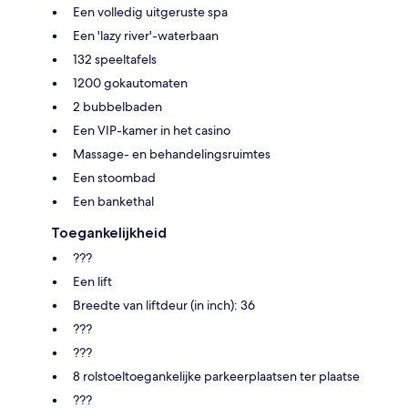
Een volledig uitgeruste spa
Een 'lazy river'-waterbaan
132 speeltafels
1200 gokautomaten
2 bubbelbaden
Een VIP-kamer in het casino
Massage- en behandelingsruimtes
Een stoombad
Een bankethal
Toegankelijkheid
???
Een lift
Breedte van liftdeur (in inch): 36
???
???
8 rolstoeltoegankelijke parkeerplaatsen ter plaatse
???