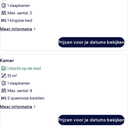
voor
1 slaapkamer
Kamer
laden
Max. aantal: 2
1 kingsize bed
Meer
Meer informatie
details
over
Prijzen voor je datums bekijken
Kamer
Alle
Een hotelkamer met een flatscreen-tv
5
Kamer
foto's
Uitzicht op de stad
voor
51 m²
Kamer
laden
1 slaapkamer
Max. aantal: 4
2 queensize bedden
Meer
Meer informatie
details
over
Prijzen voor je datums bekijken
Kamer