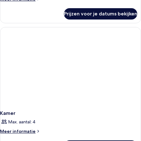
details
over
Prijzen voor je datums bekijken
Kamer
Kamer
Max. aantal: 4
Meer
Meer informatie
details