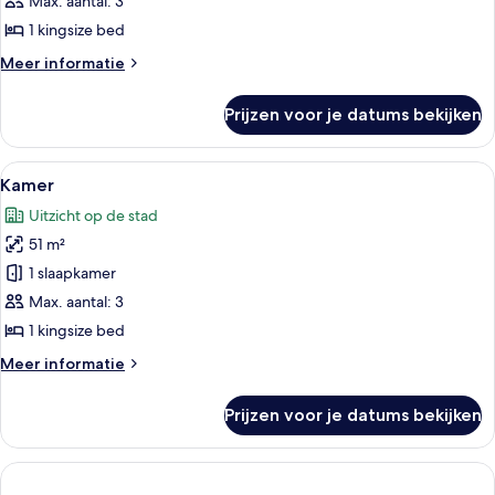
laden
Max. aantal: 3
1 kingsize bed
Meer
Meer informatie
details
over
Prijzen voor je datums bekijken
Kamer
Alle
Een hotelkamer met een groot bed, een 
5
Kamer
foto's
Uitzicht op de stad
voor
51 m²
Kamer
laden
1 slaapkamer
Max. aantal: 3
1 kingsize bed
Meer
Meer informatie
details
over
Prijzen voor je datums bekijken
Kamer