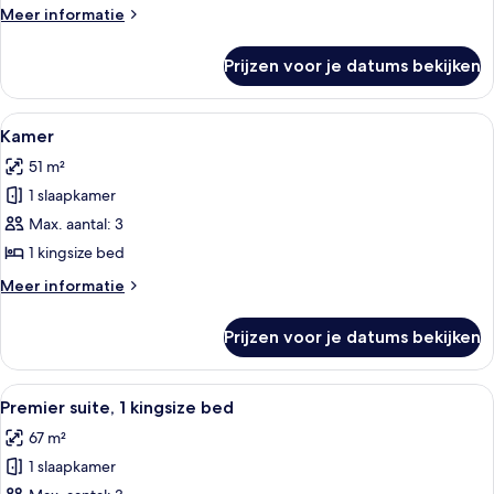
Meer
Meer informatie
details
over
Prijzen voor je datums bekijken
Kamer
Alle
Een hotelkamer met een groot bed, een 
5
Kamer
foto's
51 m²
voor
1 slaapkamer
Kamer
laden
Max. aantal: 3
1 kingsize bed
Meer
Meer informatie
details
over
Prijzen voor je datums bekijken
Kamer
Alle
Een hotelkamer met een groot bed, een
4
Premier suite, 1 kingsize bed
foto's
67 m²
voor
1 slaapkamer
Premier