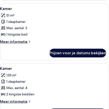
Alle
Een hotelkamer met een groot bed, een 
4
Kamer
foto's
51 m²
voor
1 slaapkamer
Kamer
laden
Max. aantal: 3
1 kingsize bed
Meer
Meer informatie
details
over
Prijzen voor je datums bekijken
Kamer
Alle
Een moderne hotelkamer met een groot 
5
Kamer
foto's
135 m²
voor
1 slaapkamer
Kamer
laden
Max. aantal: 4
2 kingsize bedden
Meer
Meer informatie
details