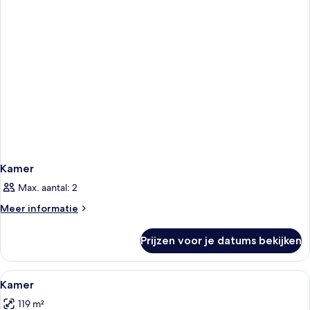
Kamer
Max. aantal: 2
Meer
Meer informatie
details
over
Prijzen voor je datums bekijken
Kamer
Alle
Een hotelkamer met een groot bed, twe
5
Kamer
foto's
119 m²
voor