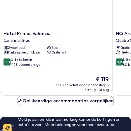
Hotel
HQ
Hotel Primus Valencia
HQ Are
Primus
Arena
Camins al Grau
Quatre 
Valencia
Hotel
Zwembad
Spa
Gratis 
Camins
Quatre
Parking beschikbaar
Gratis wifi
Niet-r
al
Carreres
Grau
8.8
8.8
Uitstekend
Uit
8,8
8,8
van
van
1.158 beoordelingen
80 b
10,
10,
Uitstekend,
Uitstek
De
€ 119
1.158
80
prijs
inclusief belastingen en toeslagen
beoordelingen
beoorde
is
30 aug - 31 aug
€ 119
Gelijkaardige accommodaties vergelijken
Meld je aan om de in aanmerking komende kortingen en
extra's te zien. Meer beloningen voor meer avonturen!