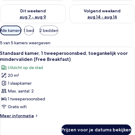
De beschikbaarheid controleren voor dit weekend aug 7 - aug
De beschikbaarheid controler
Dit weekend
Volgend weekend
aug 7 - aug 9
aug 14 - aug 16
Beschikbare
Alle kamers
1 bed
2 bedden
filters
voor
5 van 5 kamers weergeven
kamers
Alle
Een hotelkamer met een groot bed, een 
5
Standaard kamer, 1 tweepersoonsbed, toegankelijk voor
foto's
mindervaliden (Free Breakfast)
voor
Uitzicht op de stad
Standaard
20 m²
kamer,
1 slaapkamer
1
tweepersoonsbed,
Max. aantal: 2
toegankelijk
1 tweepersoonsbed
voor
Gratis wifi
mindervaliden
Meer
Meer informatie
(Free
details
Breakfast)
over
Prijzen voor je datums bekijken
Standaard
laden