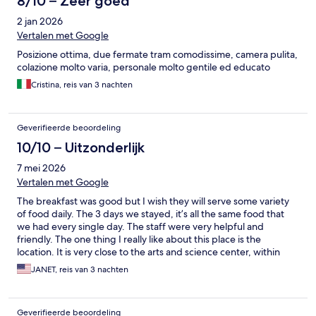
8/10 – Zeer goed
2 jan 2026
Vertalen met Google
Posizione ottima, due fermate tram comodissime, camera pulita,
colazione molto varia, personale molto gentile ed educato
Cristina, reis van 3 nachten
Geverifieerde beoordeling
10/10 – Uitzonderlijk
7 mei 2026
Vertalen met Google
The breakfast was good but I wish they will serve some variety
of food daily. The 3 days we stayed, it’s all the same food that
we had every single day. The staff were very helpful and
friendly. The one thing I really like about this place is the
location. It is very close to the arts and science center, within
walking distance. The best part is, there’s a huge mall across the
JANET, reis van 3 nachten
hotel and so many places to eat and shop.
Geverifieerde beoordeling