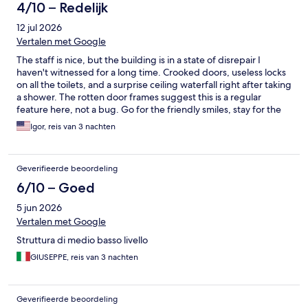
4/10 – Redelijk
12 jul 2026
Vertalen met Google
The staff is nice, but the building is in a state of disrepair I
haven't witnessed for a long time. Crooked doors, useless locks
on all the toilets, and a surprise ceiling waterfall right after taking
a shower. The rotten door frames suggest this is a regular
feature here, not a bug. Go for the friendly smiles, stay for the
indoor floods! 🌧️
Igor, reis van 3 nachten
Geverifieerde beoordeling
6/10 – Goed
5 jun 2026
Vertalen met Google
Struttura di medio basso livello
GIUSEPPE, reis van 3 nachten
Geverifieerde beoordeling