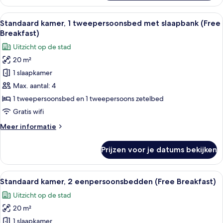
kamer,
1
Alle
Een hotelkamer met een groot bed, een
5
tweepersoonsbed,
Standaard kamer, 1 tweepersoonsbed met slaapbank (Free
foto's
toegankelijk
Breakfast)
voor
voor
Uitzicht op de stad
mindervaliden
Standaard
(Free
20 m²
kamer,
Breakfast)
1 slaapkamer
1
tweepersoonsbed
Max. aantal: 4
met
1 tweepersoonsbed en 1 tweepersoons zetelbed
slaapbank
Gratis wifi
(Free
Meer
Meer informatie
Breakfast)
details
laden
over
Prijzen voor je datums bekijken
Standaard
kamer,
1
Alle
Een hotelkamer met een bed, een bure
7
tweepersoonsbed
Standaard kamer, 2 eenpersoonsbedden (Free Breakfast)
foto's
met
Uitzicht op de stad
slaapbank
voor
(Free
20 m²
Standaard
Breakfast)
kamer,
1 slaapkamer