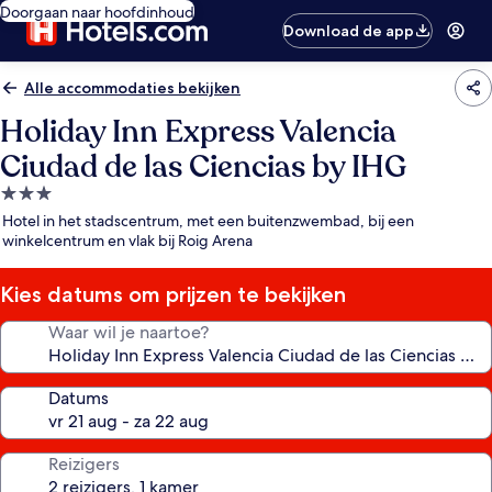
Doorgaan naar hoofdinhoud
Download de app
Alle accommodaties bekijken
Holiday Inn Express Valencia
Ciudad de las Ciencias by IHG
3.0-
sterrenaccommodatie
Hotel in het stadscentrum, met een buitenzwembad, bij een
winkelcentrum en vlak bij Roig Arena
Kies datums om prijzen te bekijken
Waar wil je naartoe?
Datums
Reizigers