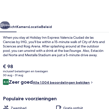
Valencia
Ciudad
de
rige
Volgende
las
29+
Overzicht
Kamers
Locatie
Beleid
Ciencias
When you stay at Holiday Inn Express Valencia Ciudad de las
by
Ciencias by IHG, you'll be within a 15-minute walk of City of Arts and
Sciences and Roig Arena. After splashing around at the outdoor
IHG
pool, you can unwind with a drink at the bar/lounge. Also, Estación
del Norte and Mestalla Stadium are just a 5-minute drive away.
Fellow travelers love the helpful staff.
De
€ 98
huidige
inclusief belastingen en toeslagen
prijs
30 aug - 31 aug
Receptie
is
Beoordelingen
Zeer goed
8,0
Alle 1.004 beoordelingen bekijken
€ 98
8,0 op 10 –
Populaire voorzieningen
Zwembad
Gratis ontbijt