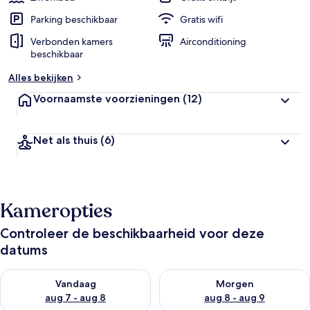
Parking beschikbaar
Gratis wifi
Verbonden kamers
Airconditioning
beschikbaar
Alles bekijken
Voornaamste voorzieningen
(12)
Net als thuis
(6)
Kameropties
Controleer de beschikbaarheid voor deze
datums
De beschikbaarheid controleren voor vanavond aug 7 - aug 8
De beschikbaarheid controler
Vandaag
Morgen
aug 7 - aug 8
aug 8 - aug 9