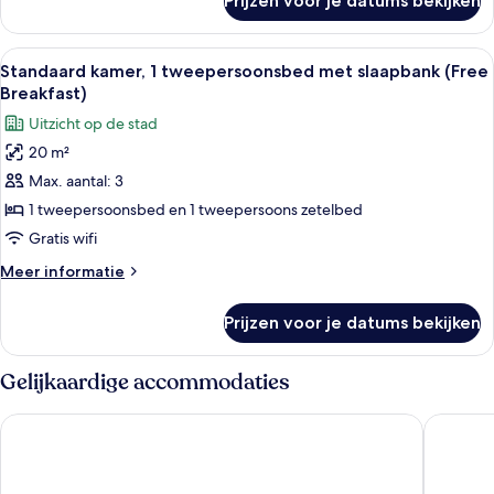
Prijzen voor je datums bekijken
Standaard
kamer
(Free
Alle
Een hotelkamer met een groot bed, een
4
Breakfast)
Standaard kamer, 1 tweepersoonsbed met slaapbank (Free
foto's
Breakfast)
voor
Uitzicht op de stad
Standaard
20 m²
kamer,
Max. aantal: 3
1
tweepersoonsbed
1 tweepersoonsbed en 1 tweepersoons zetelbed
met
Gratis wifi
slaapbank
Meer
Meer informatie
(Free
details
Breakfast)
over
Prijzen voor je datums bekijken
Standaard
laden
kamer,
1
Gelijkaardige accommodaties
tweepersoonsbed
met
Hotel Primus Valencia
HQ Aren
slaapbank
(Free
Breakfast)