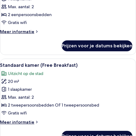
2
Max. aantal: 2
eenpersoonsbedden
2 eenpersoonsbedden
(Free
Gratis wifi
Breakfast)
Meer
Meer informatie
laden
details
over
Prijzen voor je datums bekijken
Standaard
kamer,
2
Alle
Een hotelkamer met twee bedden, een t
7
eenpersoonsbedden
Standaard kamer (Free Breakfast)
foto's
(Free
Uitzicht op de stad
Breakfast)
voor
20 m²
Standaard
kamer
1 slaapkamer
(Free
Max. aantal: 2
Breakfast)
2 tweepersoonsbedden OF 1 tweepersoonsbed
laden
Gratis wifi
Meer
Meer informatie
details
over