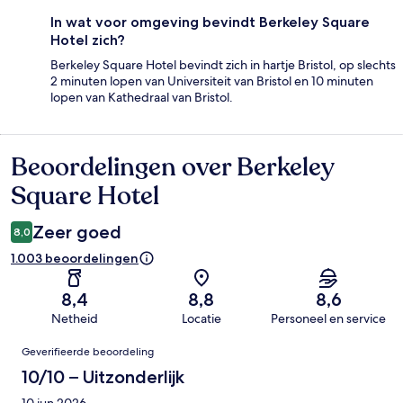
In wat voor omgeving bevindt Berkeley Square
Hotel zich?
Berkeley Square Hotel bevindt zich in hartje Bristol, op slechts
2 minuten lopen van Universiteit van Bristol en 10 minuten
lopen van Kathedraal van Bristol.
Beoordelingen over Berkeley
Beoordelingen
Square Hotel
Zeer goed
8,0
1.003 beoordelingen
8,4
8,8
8,6
Netheid
Locatie
Personeel en service
Beoordelingen
Geverifieerde beoordeling
10/10 – Uitzonderlijk