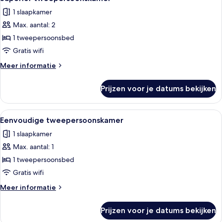
foto's
1 slaapkamer
voor
Max. aantal: 2
Superior
tweepersoonskamer
1 tweepersoonsbed
laden
Gratis wifi
Meer
Meer informatie
details
over
Prijzen voor je datums bekijken
Superior
tweepersoonskamer
Alle
Een gezellige kamer met een blauwe ba
11
Eenvoudige tweepersoonskamer
foto's
1 slaapkamer
voor
Max. aantal: 1
Eenvoudige
tweepersoonskamer
1 tweepersoonsbed
laden
Gratis wifi
Meer
Meer informatie
details
over
Prijzen voor je datums bekijken
Eenvoudige