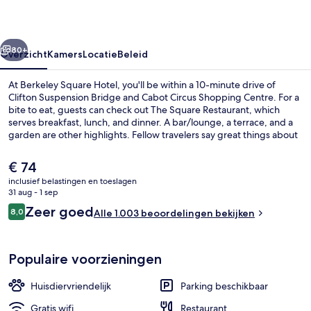
rige
Volgende
80+
Overzicht
Kamers
Locatie
Beleid
At Berkeley Square Hotel, you'll be within a 10-minute drive of
Clifton Suspension Bridge and Cabot Circus Shopping Centre. For a
bite to eat, guests can check out The Square Restaurant, which
serves breakfast, lunch, and dinner. A bar/lounge, a terrace, and a
garden are other highlights. Fellow travelers say great things about
the helpful staff.
De
€ 74
huidige
inclusief belastingen en toeslagen
prijs
31 aug - 1 sep
Exterieur
is
Beoordelingen
Zeer goed
8,0
Alle 1.003 beoordelingen bekijken
€ 74
8,0 op 10 –
Populaire voorzieningen
Huisdiervriendelijk
Parking beschikbaar
Gratis wifi
Restaurant