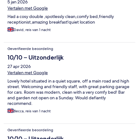
5 jan 2026
Vertalen met Google
Had a cosy double ,spotlessly clean,comfy bed,friendly
receptionist,amazing breakfast!quiet location
David, reis van 1 nacht
Geverifieerde beoordeling
10/10 – Uitzonderlijk
27 apr 2026
Vertalen met Google
Lovely hotel situated in a quiet square, off a main road and high
street. Welcoming and friendly staff, with great parking garage
for cars. Room was modern, clean with a very comfy bed! Bar
and garden not open on a Sunday. Would defiantly
recommend.
Becca, reis van 1 nacht
Geverifieerde beoordeling
10/10 – Uitzonderlijk