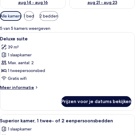
aug 14 - aug 16
aug 21 - aug 23
Beschikbare
Alle kamers
1 bed
2 bedden
filters
voor
5 van 5 kamers weergeven
kamers
Alle
Een bed met een blauw gestoffeerd ho
15
Deluxe suite
foto's
39 m²
voor
1 slaapkamer
Deluxe
suite
Max. aantal: 2
laden
1 tweepersoonsbed
Gratis wifi
Meer
Meer informatie
details
over
Prijzen voor je datums bekijken
Deluxe
suite
Alle
Een net opgemaakt bed met witte en 
15
Superior kamer, 1 twee- of 2 eenpersoonsbedden
foto's
1 slaapkamer
voor