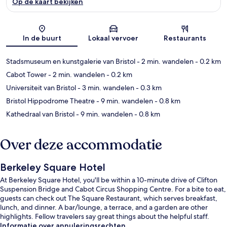
Op de kaart bekijken
Kaart
In de buurt
Lokaal vervoer
Restaurants
Stadsmuseum en kunstgalerie van Bristol
- 2 min. wandelen
- 0.2 km
Cabot Tower
- 2 min. wandelen
- 0.2 km
Universiteit van Bristol
- 3 min. wandelen
- 0.3 km
Bristol Hippodrome Theatre
- 9 min. wandelen
- 0.8 km
Kathedraal van Bristol
- 9 min. wandelen
- 0.8 km
Over deze accommodatie
Berkeley Square Hotel
At Berkeley Square Hotel, you'll be within a 10-minute drive of Clifton
Suspension Bridge and Cabot Circus Shopping Centre. For a bite to eat,
guests can check out The Square Restaurant, which serves breakfast,
lunch, and dinner. A bar/lounge, a terrace, and a garden are other
highlights. Fellow travelers say great things about the helpful staff.
Informatie over annuleringsrechten