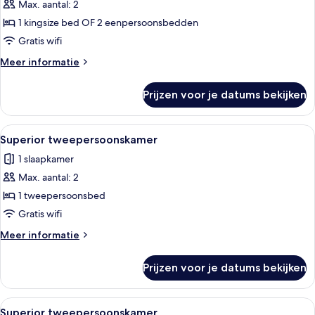
Max. aantal: 2
Superior
kamer,
1 kingsize bed OF 2 eenpersoonsbedden
1
Gratis wifi
twee-
Meer
Meer informatie
of
details
2
over
Prijzen voor je datums bekijken
Superior
eenpersoonsbedden
kamer,
laden
1
Alle
Een moderne hotelkamer met een groot 
12
twee-
Superior tweepersoonskamer
foto's
of
1 slaapkamer
2
voor
eenpersoonsbedden
Max. aantal: 2
Superior
tweepersoonskamer
1 tweepersoonsbed
laden
Gratis wifi
Meer
Meer informatie
details
over
Prijzen voor je datums bekijken
Superior
tweepersoonskamer
Alle
Een moderne slaapkamer met een groot
14
Superior tweepersoonskamer