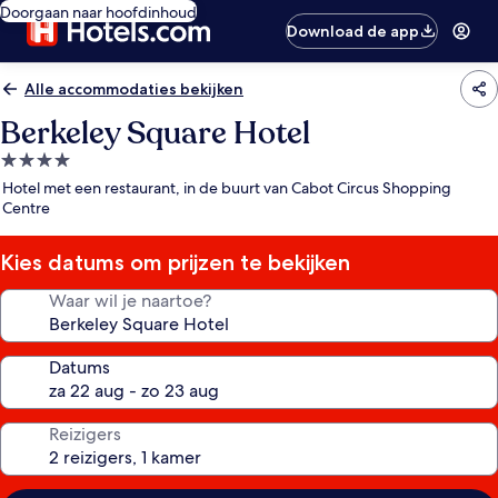
Doorgaan naar hoofdinhoud
Download de app
Alle accommodaties bekijken
Berkeley Square Hotel
4.0-
sterrenaccommodatie
Hotel met een restaurant, in de buurt van Cabot Circus Shopping
Centre
Kies datums om prijzen te bekijken
Waar wil je naartoe?
Datums
Reizigers