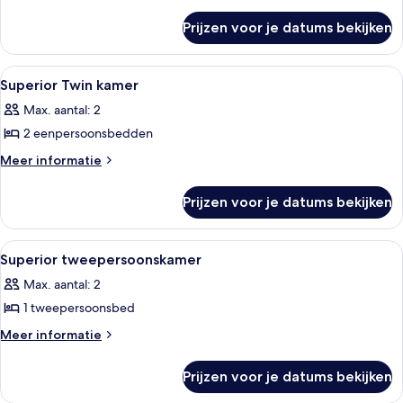
details
over
Prijzen voor je datums bekijken
Driepersoonskamer
Alle
Een moderne badkamer met een wastafe
2
Superior Twin kamer
foto's
Max. aantal: 2
voor
2 eenpersoonsbedden
Superior
Twin
Meer
Meer informatie
details
kamer
over
laden
Prijzen voor je datums bekijken
Superior
Twin
kamer
Alle
Een hotelkamer met een groot bed, ee
3
Superior tweepersoonskamer
foto's
Max. aantal: 2
voor
1 tweepersoonsbed
Superior
tweepersoonskamer
Meer
Meer informatie
details
laden
over
Prijzen voor je datums bekijken
Superior
tweepersoonskamer