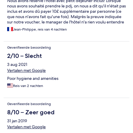
Nous avons réservé l'hotel avec petit déjeuner inclus! Lorsque
nous avons souhaité prendre le pdj, on nous a dit qu'il n'était pas
inclus et avons dû payer 10£ supplémentaire par personne (ce
que nous n'avons fait qu'une fois). Malgrès la preuve indiquée
sur notre voucher, le manager de l'hôtel n'a rien voulu entendre
et nous a chargé la CC. Pire, lrisque nous lui avons demandé de
Jean-Philippe, reis van 4 nachten
régler cela vace le site de reservation Hotel.com, il nous a
répondu que ce n'était pas son problème et qu'on avait qu'à
s'en occuper nous même. Ensuite nous avons payé le WiFi (ce
Geverifieerde beoordeling
que nous savions). Nous avons payé pour 1 semaine car 4 jour ou
une semaine = même prix. Le troisième jour le WiFi nous est
2/10 – Slecht
coupé et bien sûr l'hotel ne veux rien savoir. Enfin nous avons
3 aug 2021
payé le parking de l'hotel pour 4 jours (48£). A notre retour, nous
recevons un mail pour nous indiquer que nous n'avions payé
Vertalen met Google
que 3 jours, qu'ils ne pouvaient pas nous charger la différence
Poor hygiene and amenities
mais que cela ne devrait plus arriver!
Reis van 2 nachten
Geverifieerde beoordeling
8/10 – Zeer goed
31 jan 2019
Vertalen met Google