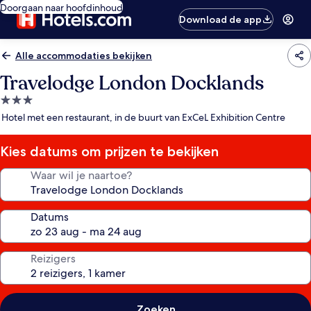
Doorgaan naar hoofdinhoud
Download de app
Alle accommodaties bekijken
Travelodge London Docklands
3.0-
sterrenaccommodatie
Hotel met een restaurant, in de buurt van ExCeL Exhibition Centre
Kies datums om prijzen te bekijken
Waar wil je naartoe?
Datums
Reizigers
Zoeken