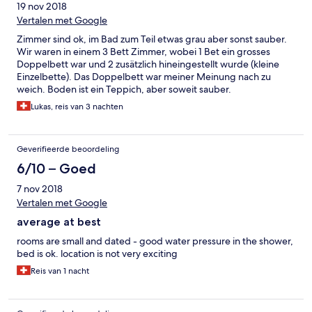
19 nov 2018
Vertalen met Google
Zimmer sind ok, im Bad zum Teil etwas grau aber sonst sauber.
Wir waren in einem 3 Bett Zimmer, wobei 1 Bet ein grosses
Doppelbett war und 2 zusätzlich hineingestellt wurde (kleine
Einzelbette). Das Doppelbett war meiner Meinung nach zu
weich. Boden ist ein Teppich, aber soweit sauber.
Frühstücksbuffet ist gut und reichlich. Zur nächsten
Lukas, reis van 3 nachten
Metrostation muss man etwa 10-15min einplanen. Ist nicht
gerade in der Nähe vom Stadtzentrum gelegen, dafür in der
Nähe des City Flughafen und O2 Arena. Wifi war leider nur für
Geverifieerde beoordeling
30min/24h gratis. Sonst ist es kostenpflichtig.
6/10 – Goed
7 nov 2018
Vertalen met Google
average at best
rooms are small and dated - good water pressure in the shower,
bed is ok. location is not very exciting
Reis van 1 nacht