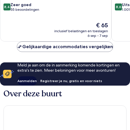
8.4
8.6
Zeer goed
Uit
8,4
8,6
van
van
55 beoordelingen
1.00
10,
10,
Zeer
Uitstek
De
€ 65
goed,
1.001
prijs
55
beoorde
inclusief belastingen en toeslagen
is
beoordelingen
6 sep - 7 sep
€ 65
Gelijkaardige accommodaties vergelijken
Meld je aan om de in aanmerking komende kortingen en
extra's te zien. Meer beloningen voor meer avonturen!
Aanmelden
Registreer je nu, gratis en voor niets
Over deze buurt