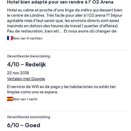
Hotel bien adapté pour sen rendre à l' O2 Arena
Hotel au calme et proche d'une linge de métro qui dessert bien
le centre de Londres. Très facile pour aller à l O2 arena !!! Séjour
agréable mais il faut savoir que, les environs directs sont assez
inanimés en dehors des heures de travail ( quartier d'affaires).
Peu de restauration, bars etc... Et nous avons dû changer de
chambre après notre première nuit à cause de problèmes de
Reis van 4 nachten
maintenance...
Geverifieerde beoordeling
4/10 – Redelijk
22 nov 2018
Vertalen met Google
El servicio de Wifi es de pago y las habitaciones no están tan
limpias como uno se espera.
Reis van 1 nacht
Geverifieerde beoordeling
6/10 – Goed