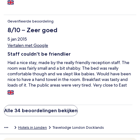
Geverifieerde beoordeling
8/10 – Zeer goed
5 jan 2015
Vertalen met Google
Staff couldn't be friendlier
Had a nice stay, made by the really friendly reception staff. The
room was fairly small and a bit shabby. The bed was really
comfortable though and we slept like babies. Would have been
nice to have a hand towel in the room. Breakfast was tasty and
loads of it. The public areas were very tired. Very close to East
India DLR which was handy for O2. All in all a decent stay, but
the room and public areas need a refurb.
Alle 34 beoordelingen bekijken
Hotels in Londen
Travelodge London Docklands