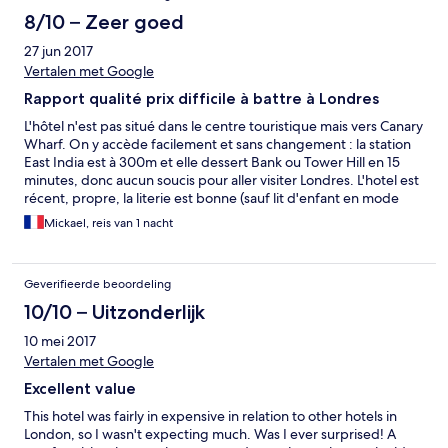
8/10 – Zeer goed
27 jun 2017
Vertalen met Google
Rapport qualité prix difficile à battre à Londres
L'hôtel n'est pas situé dans le centre touristique mais vers Canary
Wharf. On y accède facilement et sans changement : la station
East India est à 300m et elle dessert Bank ou Tower Hill en 15
minutes, donc aucun soucis pour aller visiter Londres. L'hotel est
récent, propre, la literie est bonne (sauf lit d'enfant en mode
planche de bois, on y a rajouté une couette au fond) le
Mickael, reis van 1 nacht
personnel sympathique et serviable, le petit dejeuner inclus
dans le prix est bon et copieux... par contre l'hôtel n'est pas
climatisé! Nous y sommes allé en periode de bonnes chaleurs, il
Geverifieerde beoordeling
faisait 30° au bas mot dans la chambre! Nous etions en plus côté
route, donc impossible de dormir la fenêtre entrouverte.
10/10 – Uitzonderlijk
Heureusement qu'ils pretaient gentiment des ventilateurs,
10 mei 2017
sinon nous n'aurions pas pu dormir. Bref, pour une petite
100aine d'euros la nuit, ne vous embetez pas à prendre un hotel
Vertalen met Google
miteux et sale comme il y en a tant à Londres... mais evitez d'y
Excellent value
sejourner en été!
This hotel was fairly in expensive in relation to other hotels in
London, so I wasn't expecting much. Was I ever surprised! A