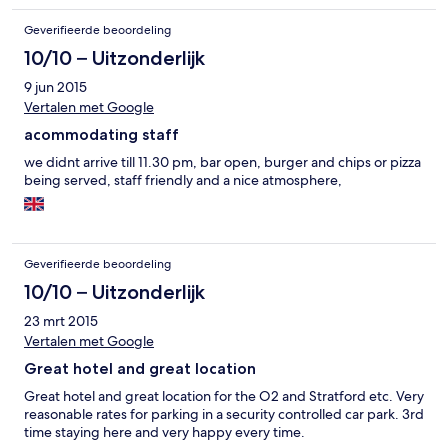
put you up so me and my friend had to fight over who got the
decent proper double bed. All in all for the purpose of our Take
Geverifieerde beoordeling
That concert the hotel was more than adequate and the price
was considerably less than it's nearby competitors. Breakfast
10/10 – Uitzonderlijk
looked good but can't judge as we didn't have any.
9 jun 2015
Vertalen met Google
acommodating staff
we didnt arrive till 11.30 pm, bar open, burger and chips or pizza
being served, staff friendly and a nice atmosphere,
Geverifieerde beoordeling
10/10 – Uitzonderlijk
23 mrt 2015
Vertalen met Google
Great hotel and great location
Great hotel and great location for the O2 and Stratford etc. Very
reasonable rates for parking in a security controlled car park. 3rd
time staying here and very happy every time.