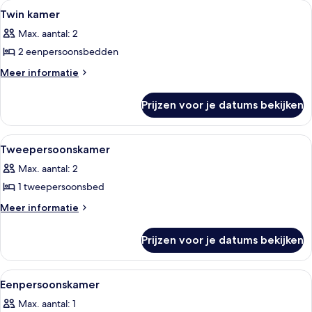
kamers
Alle
Een hotelkamer met een bed, een rod
1
Twin kamer
foto's
Max. aantal: 2
voor
2 eenpersoonsbedden
Twin
kamer
Meer
Meer informatie
details
laden
over
Prijzen voor je datums bekijken
Twin
kamer
Alle
Een hotelkamer met een bed, een bureau
8
Tweepersoonskamer
foto's
Max. aantal: 2
voor
1 tweepersoonsbed
Tweepersoonskamer
laden
Meer
Meer informatie
details
over
Prijzen voor je datums bekijken
Tweepersoonskamer
Alle
Een hotelkamer met een bed, een burea
1
Eenpersoonskamer
foto's
Max. aantal: 1
voor