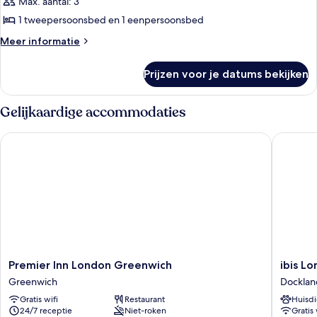
Max. aantal: 3
voor
1 tweepersoonsbed en 1 eenpersoonsbed
Familiekamer
(Superior)
Meer
Meer informatie
details
laden
over
Prijzen voor je datums bekijken
Familiekamer
(Superior)
Gelijkaardige accommodaties
Premier Inn London Greenwich
ibis Lon
Premier
ibis
Premier Inn London Greenwich
ibis L
Inn
London
Greenwich
Docklan
London
Excel
Gratis wifi
Restaurant
Huisdi
Greenwich
Docklan
24/7 receptie
Niet-roken
Gratis 
Greenwich
Docklan