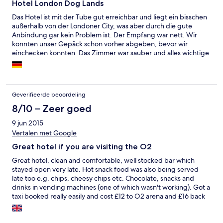
Hotel London Dog Lands
Das Hotel ist mit der Tube gut erreichbar und liegt ein bisschen
außerhalb von der Londoner City, was aber durch die gute
Anbindung gar kein Problem ist. Der Empfang war nett. Wir
konnten unser Gepäck schon vorher abgeben, bevor wir
einchecken konnten. Das Zimmer war sauber und alles wichtige
war vorhanden. :) die Matratze war etwas weich, aber das ist ja
von Typ zu Typ anders ;) das Frühstück war typisch englisch.
Aber kellogs/Müsli und Orangensaft war auch da. Das
auschecken verlief Reibungslos. Hat alles geklappt ✌️️
Geverifieerde beoordeling
8/10 – Zeer goed
9 jun 2015
Vertalen met Google
Great hotel if you are visiting the O2
Great hotel, clean and comfortable, well stocked bar which
stayed open very late. Hot snack food was also being served
late too e.g. chips, cheesy chips etc. Chocolate, snacks and
drinks in vending machines (one of which wasn't working). Got a
taxi booked really easily and cost £12 to O2 arena and £16 back
after the concert. The only thing missing was air conditioning
and the second bed was not a double it was quite a snug single