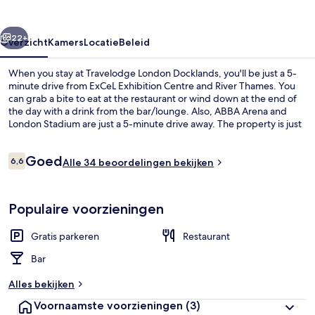
rige
Volgende
22+
Overzicht
Kamers
Locatie
Beleid
When you stay at Travelodge London Docklands, you'll be just a 5-
minute drive from ExCeL Exhibition Centre and River Thames. You
can grab a bite to eat at the restaurant or wind down at the end of
the day with a drink from the bar/lounge. Also, ABBA Arena and
London Stadium are just a 5-minute drive away. The property is just
a short walk to public transportation: East India DLR Station is 5
minutes and Blackwall Station is 8 minutes.
Beoordelingen
Goed
6,6
Alle 34 beoordelingen bekijken
6,6 op 10 –
Superior tweepersoonskamer
Populaire voorzieningen
Gratis parkeren
Restaurant
Bar
Alles bekijken
Voornaamste voorzieningen
(3)