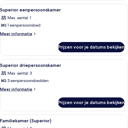
Alle
Een moderne badkamer met een wastafe
2
Superior eenpersoonskamer
foto's
Max. aantal: 1
voor
1 eenpersoonsbed
Superior
eenpersoonskamer
Meer
Meer informatie
details
laden
over
Prijzen voor je datums bekijken
Superior
eenpersoonskamer
Alle
Een moderne badkamer met een wastafe
1
Superior driepersoonskamer
foto's
Max. aantal: 3
voor
3 eenpersoonsbedden
Superior
driepersoonskamer
Meer
Meer informatie
details
laden
over
Prijzen voor je datums bekijken
Superior
driepersoonskamer
Alle
Een moderne hotelkamer met twee bed
1
Familiekamer (Superior)
foto's