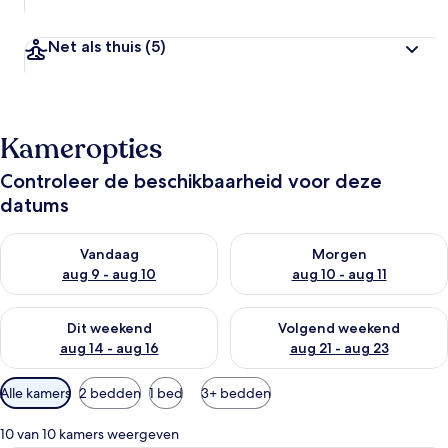
Net als thuis
(5)
Kameropties
Controleer de beschikbaarheid voor deze
datums
De beschikbaarheid controleren voor vanavond aug 9 - aug 1
De beschikbaarheid controler
Vandaag
Morgen
aug 9 - aug 10
aug 10 - aug 11
De beschikbaarheid controleren voor dit weekend aug 14 - au
De beschikbaarheid controler
Dit weekend
Volgend weekend
aug 14 - aug 16
aug 21 - aug 23
Beschikbare
Alle kamers
2 bedden
1 bed
3+ bedden
filters
voor
10 van 10 kamers weergeven