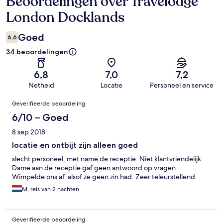
Beoordelingen over Travelodge
Beoordelingen
London Docklands
Goed
6,6
34 beoordelingen
6,8
7,0
7,2
Netheid
Locatie
Personeel en service
Beoordelingen
Geverifieerde beoordeling
6/10 – Goed
8 sep 2018
locatie en ontbijt zijn alleen goed
slecht personeel, met name de receptie. Niet klantvriendelijk.
Dame aan de receptie gaf geen antwoord op vragen.
Wimpelde ons af. alsof ze geen zin had. Zeer teleurstellend.
M, reis van 2 nachten
Geverifieerde beoordeling