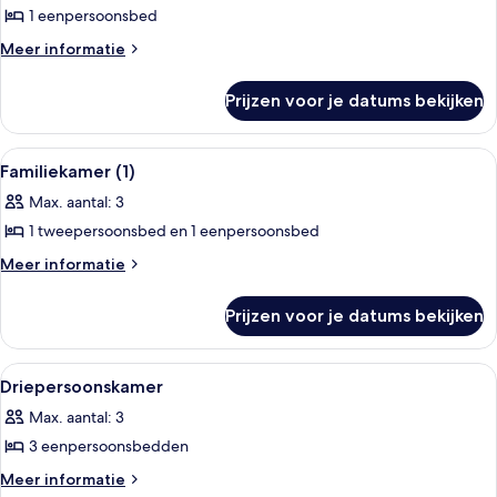
1 eenpersoonsbed
Eenpersoonskamer
laden
Meer
Meer informatie
details
over
Prijzen voor je datums bekijken
Eenpersoonskamer
Alle
Een hotelkamer met een bed, een burea
5
Familiekamer (1)
foto's
Max. aantal: 3
voor
1 tweepersoonsbed en 1 eenpersoonsbed
Familiekamer
(1)
Meer
Meer informatie
details
laden
over
Prijzen voor je datums bekijken
Familiekamer
(1)
Alle
Een badkamer met een wit toilet, bl
2
Driepersoonskamer
foto's
Max. aantal: 3
voor
3 eenpersoonsbedden
Driepersoonskamer
laden
Meer
Meer informatie