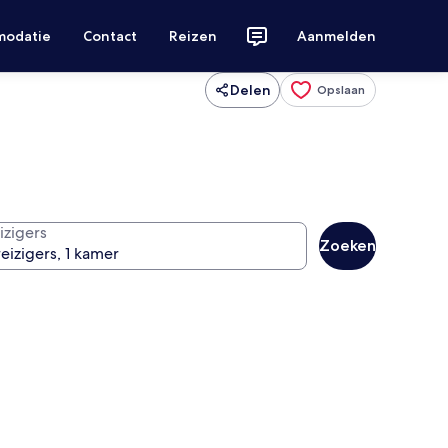
modatie
Contact
Reizen
Aanmelden
Delen
Opslaan
izigers
Zoeken