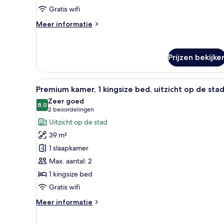
(Spa)
Gratis wifi
laden
Meer
Meer informatie
details
over
Suite,
Prijzen bekijke
1
slaapkamer
(Spa)
Alle
Een keurig opgemaakt hotelkam
10
Premium kamer, 1 kingsize bed, uitzicht op de sta
foto's
Zeer goed
voor
8,0
8,0 van 10
(2
2 beoordelingen
Premium
beoordelingen)
Uitzicht op de stad
kamer,
39 m²
1
1 slaapkamer
kingsize
Max. aantal: 2
bed,
1 kingsize bed
uitzicht
op
Gratis wifi
de
Meer
Meer informatie
stad
details
over
laden