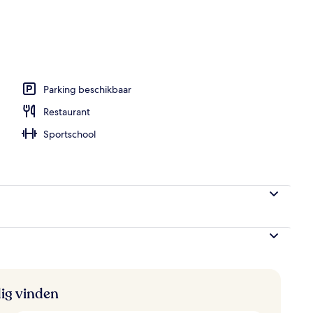
; ze serveren er ontbijt, lunch, diner en brunch
Parking beschikbaar
Restaurant
Sportschool
ig vinden