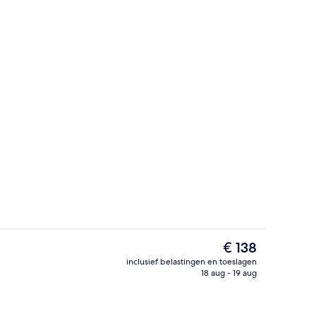
mte
Exterieur
De
€ 138
huidige
inclusief belastingen en toeslagen
prijs
18 aug - 19 aug
mte
3 restaurants; ze serveren er ontbijt, 
is
€ 138