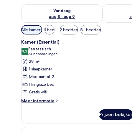
De beschikbaarheid controleren voor vanavond aug 
De beschikbaa
Vandaag
aug 8 - aug 9
a
Beschikbare
Alle kamers
1 bed
2 bedden
3+ bedden
filters
Alle
Een keurig opgemaakt hotelkam
voor
6
Kamer (Essential)
foto's
kamers
Fantastisch
voor
9,2
9,2 van 10
(34
34 beoordelingen
Kamer
beoordelingen)
29 m²
(Essential)
1 slaapkamer
laden
Max. aantal: 2
1 kingsize bed
Gratis wifi
Meer
Meer informatie
details
over
Prijzen bekijke
Kamer
(Essential)
Alle
Een keurig opgemaakt hotelkam