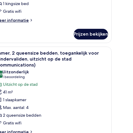
oegankelijk
1 kingsize bed
oor
Gratis wifi
indervaliden
eer
er informatie
Mobility,
tails
ommunications)
er
Prijzen bekijken
ite,
aden
aapkamer,
bureau, een stoel, een lamp en uitzicht op de stad door grote ramen.
le
Een net opgemaakt bed met witte en rode kuss
4
egankelijk
mer, 2 queensize bedden, toegankelijk voor
oto's
or
ndervaliden, uitzicht op de stad
ndervaliden
oor
Communications)
obility,
amer,
Uitzonderlijk
mmunications)
,0
10,0 van 10
(1
1 beoordeling
ueensize
beoordeling)
Uitzicht op de stad
edden,
41 m²
oegankelijk
1 slaapkamer
oor
Max. aantal: 4
indervaliden,
2 queensize bedden
tzicht
Gratis wifi
p
e
eer
er informatie