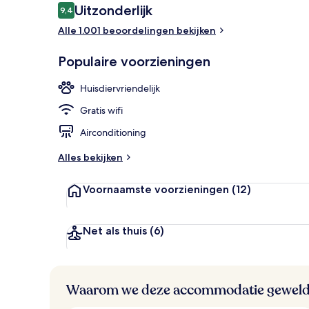
Beoordelingen
Uitzonderlijk
9,4
9,4 op 10 –
Alle 1.001 beoordelingen bekijken
3 restaurants
Populaire voorzieningen
Huisdiervriendelijk
Gratis wifi
Airconditioning
Alles bekijken
Voornaamste voorzieningen
(12)
Net als thuis
(6)
Waarom we deze accommodatie geweld