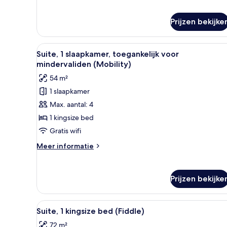
Premium
kamer,
Prijzen bekijke
1
kingsize
bed,
Alle
Een keurig opgemaakt hotelkam
uitzicht
6
Suite, 1 slaapkamer, toegankelijk voor
foto's
op
mindervaliden (Mobility)
de
voor
stad
54 m²
Suite,
1 slaapkamer
1
Max. aantal: 4
slaapkamer,
toegankelijk
1 kingsize bed
voor
Gratis wifi
mindervaliden
Meer
Meer informatie
(Mobility)
details
laden
over
Suite,
Prijzen bekijke
1
slaapkamer,
toegankelijk
Alle
Een slaapkamer met een bed, n
5
voor
Suite, 1 kingsize bed (Fiddle)
foto's
mindervaliden
72 m²