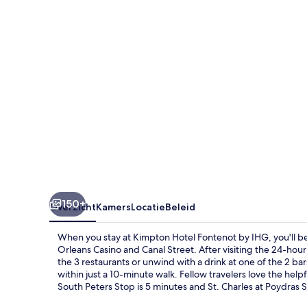
IHG
150+
Overzicht
Kamers
Locatie
Beleid
When you stay at Kimpton Hotel Fontenot by IHG, you'll be 
Orleans Casino and Canal Street. After visiting the 24-hour 
the 3 restaurants or unwind with a drink at one of the 2 b
within just a 10-minute walk. Fellow travelers love the helpfu
South Peters Stop is 5 minutes and St. Charles at Poydras S