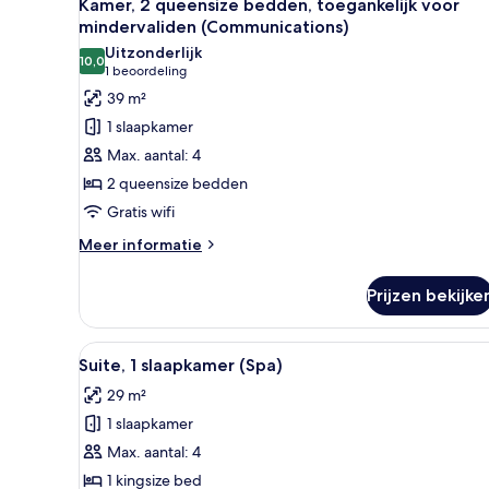
3
Kamer, 2 queensize bedden, toegankelijk voor
foto's
mindervaliden (Communications)
voor
Uitzonderlijk
10,0
Kamer,
10,0 van 10
(1
1 beoordeling
2
beoordeling)
39 m²
queensize
1 slaapkamer
bedden,
Max. aantal: 4
toegankelijk
2 queensize bedden
voor
Gratis wifi
mindervaliden
(Communications)
Meer
Meer informatie
details
laden
over
Prijzen bekijke
Kamer,
2
queensize
Alle
Een keurig opgemaakt hotelkam
8
bedden,
Suite, 1 slaapkamer (Spa)
foto's
toegankelijk
29 m²
voor
voor
mindervaliden
1 slaapkamer
Suite,
(Communications)
1
Max. aantal: 4
slaapkamer
1 kingsize bed