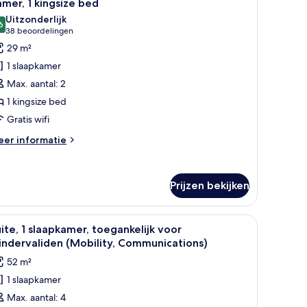
7
eensize
mer, 1 kingsize bed
oto's
edden
Uitzonderlijk
oor
6
9,6 van 10
(38
38 beoordelingen
amer,
beoordelingen)
29 m²
1 slaapkamer
ingsize
Max. aantal: 2
ed
1 kingsize bed
aden
Gratis wifi
eer
er informatie
tails
er
mer,
Prijzen bekijken
ngsize
ed
bed, twee fauteuils, een bijzettafeltje met een boek en een vaas, en een 
le
Een moderne kamer met een blauwe wand, een
6
ite, 1 slaapkamer, toegankelijk voor
oto's
ndervaliden (Mobility, Communications)
oor
52 m²
ite,
1 slaapkamer
Max. aantal: 4
laapkamer,