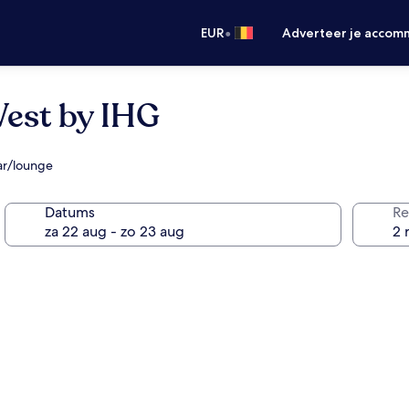
•
EUR
Adverteer je accom
West by IHG
bar/lounge
Datums
Re