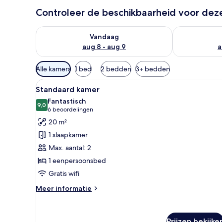
Controleer de beschikbaarheid voor de
De beschikbaarheid controleren voor vanavond aug 
De beschikbaa
Vandaag
aug 8 - aug 9
a
Beschikbare
Alle kamers
1 bed
2 bedden
3+ bedden
filters
Alle
Een bed met witte beddengoed
voor
5
Standaard kamer
foto's
kamers
Fantastisch
voor
9,0
9,0 van 10
(6
6 beoordelingen
Standaard
beoordelingen)
20 m²
kamer
1 slaapkamer
laden
Max. aantal: 2
1 eenpersoonsbed
Gratis wifi
Meer
Meer informatie
details
over
Standaard
Prijzen bekijke