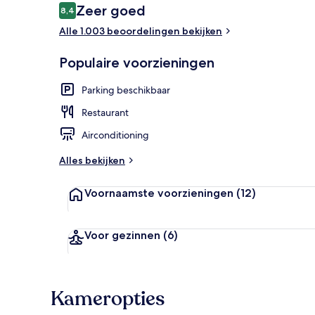
Beoordelingen
Zeer goed
8,4
8,4 op 10 –
Alle 1.003 beoordelingen bekijken
Exterieur
Populaire voorzieningen
Parking beschikbaar
Restaurant
Airconditioning
Alles bekijken
Voornaamste voorzieningen
(12)
Voor gezinnen
(6)
Kameropties