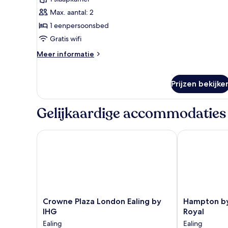
Premium
kamer
Max. aantal: 2
laden
1 eenpersoonsbed
Gratis wifi
Meer
Meer informatie
details
over
Premium
Prijzen bekijke
kamer
Gelijkaardige accommodaties
Crowne Plaza London Ealing by IHG
Hampton by H
Crowne
Hampton
Crowne Plaza London Ealing by
Hampton by
Plaza
by
IHG
Royal
London
Hilton
Ealing
Ealing
Ealing
London