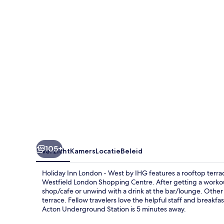
West
by
IHG
105+
Overzicht
Kamers
Locatie
Beleid
Holiday Inn London - West by IHG features a rooftop terr
Westfield London Shopping Centre. After getting a workout 
shop/cafe or unwind with a drink at the bar/lounge. Other h
terrace. Fellow travelers love the helpful staff and breakfas
Acton Underground Station is 5 minutes away.