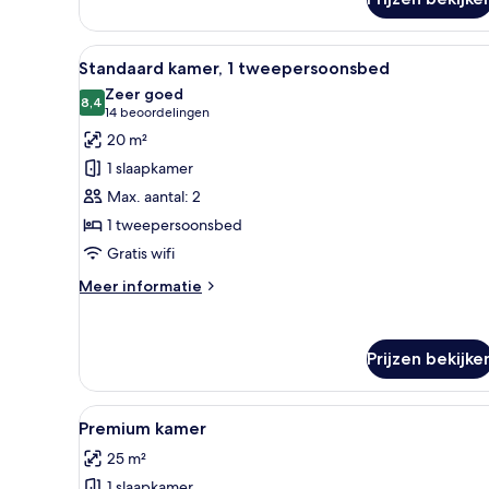
kamer
Alle
Een hotelkamer met een bed, e
11
Standaard kamer, 1 tweepersoonsbed
foto's
Zeer goed
voor
8,4
8,4 van 10
(14
14 beoordelingen
Standaard
beoordelingen)
20 m²
kamer,
1 slaapkamer
1
Max. aantal: 2
tweepersoonsbed
1 tweepersoonsbed
laden
Gratis wifi
Meer
Meer informatie
details
over
Standaard
Prijzen bekijke
kamer,
1
tweepersoonsbed
Alle
Een hotelkamer met een groot b
6
Premium kamer
foto's
25 m²
voor
1 slaapkamer