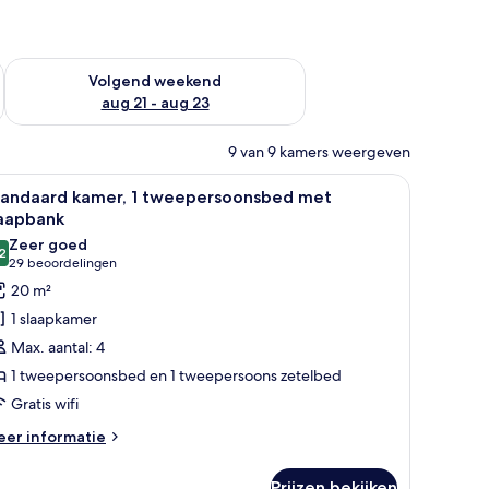
dit weekend aug 14 - aug 16
De beschikbaarheid controleren voor volgend weekend aug 2
Volgend weekend
aug 21 - aug 23
9 van 9 kamers weergeven
 bureau, een stoel en uitzicht op de stadszicht door het raam.
le
Een hotelkamer met een groot bed, een burea
7
tandaard kamer, 1 tweepersoonsbed met
oto's
laapbank
oor
Zeer goed
2
tandaard
8,2 van 10
(29
29 beoordelingen
amer,
beoordelingen)
20 m²
1 slaapkamer
weepersoonsbed
Max. aantal: 4
et
1 tweepersoonsbed en 1 tweepersoons zetelbed
laapbank
Gratis wifi
aden
eer
er informatie
tails
er
Prijzen bekijken