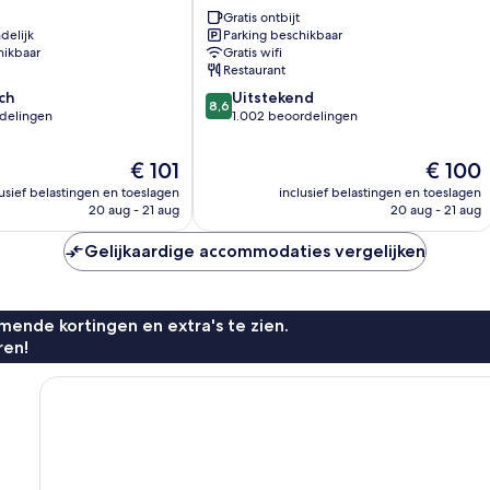
-
Gratis ontbijt
delijk
Parking beschikbaar
Park
hikbaar
Gratis wifi
Royal
Restaurant
by
8.6
ch
IHG
Uitstekend
8,6
van
rdelingen
Acton
1.002 beoordelingen
10,
Uitstekend,
De
De
€ 101
€ 100
1.002
prijs
prijs
lusief belastingen en toeslagen
inclusief belastingen en toeslagen
n
beoordelingen
is
is
20 aug - 21 aug
20 aug - 21 aug
€ 101
€ 100
Gelijkaardige accommodaties vergelijken
ende kortingen en extra's te zien.
ren!