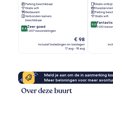
by
Parking beschikbaar
Park
Gratis ontbijt
Gratis wifi
Huisdiervrien
IHG
Royal
Restaurant
Parking besc
Ealing
Ealing
Verbonden kamers
Gratis wifi
beschikbaar
9.0
Fantastis
9,0
8.4
Zeer goed
van
1.010 beoo
8,4
van
1.007 beoordelingen
10,
10,
Fantastisch,
De
€ 98
Zeer
1.010
prijs
goed,
inclusief belastingen en toeslagen
inc
beoordelinge
is
17 aug - 18 aug
1.007
€ 98
beoordelingen
Meld je aan om de in aanmerking kom
Meer beloningen voor meer avontu
Over deze buurt