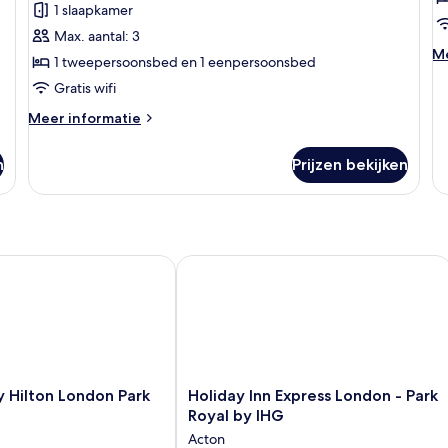
Standaard
S
beoordelingen)
1 slaapkamer
kamer,
k
Max. aantal: 3
Meerdere
3
M
Me
1 tweepersoonsbed en 1 eenpersoonsbed
bedden
e
de
Gratis wifi
ov
laden
l
St
Meer
Meer informatie
ka
details
3
over
e
n
Prijzen bekijken
Standaard
kamer,
Meerdere
bedden
ilton London Park Royal
Holiday Inn Express London - Park Ro
Holiday
 Hilton London Park
Holiday Inn Express London - Park
Inn
Royal by IHG
Express
Acton
London