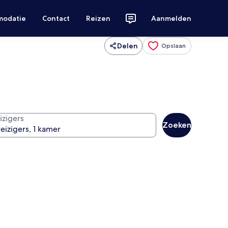
modatie
Contact
Reizen
Aanmelden
Delen
Opslaan
izigers
Zoeken