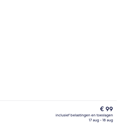
eiten
Café
De
€ 99
huidige
inclusief belastingen en toeslagen
prijs
17 aug - 18 aug
Premium kamer, 1 kingsize bed | Een 
is
€ 99