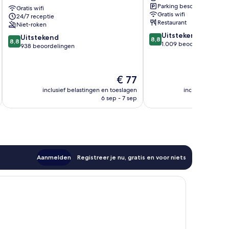
Parking beschikbaar
-
Gratis wifi
Royal
Gratis wifi
24/7 receptie
Talgarth
Ealing
Restaurant
Niet-roken
Road
8.8
Uitstekend
Hammersmith
8.8
Uitstekend
8,8
8,8
van
1.009 beoordelingen
and
van
938 beoordelingen
10,
Fulham
10,
Uitstekend,
Uitstekend,
1.009
938
De
€ 77
beoordelingen
beoordelingen
prijs
inclusief belastingen en toeslagen
inclusief belast
is
6 sep - 7 sep
€ 77
Aanmelden
Registreer je nu, gratis en voor niets