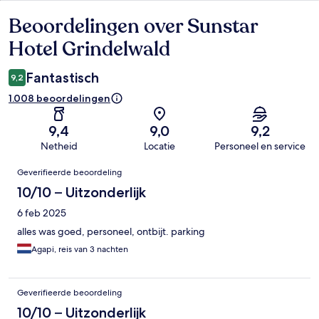
Beoordelingen over Sunstar
Beoordelingen
Hotel Grindelwald
Fantastisch
9,2
1.008 beoordelingen
9,4
9,0
9,2
Netheid
Locatie
Personeel en service
Beoordelingen
Geverifieerde beoordeling
10/10 – Uitzonderlijk
6 feb 2025
alles was goed, personeel, ontbijt. parking
Agapi, reis van 3 nachten
Geverifieerde beoordeling
10/10 – Uitzonderlijk