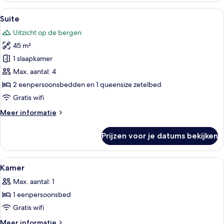
suite
Alle
Een woonkamer met een bank, twee faut
6
Suite
foto's
Uitzicht op de bergen
voor
45 m²
Suite
laden
1 slaapkamer
Max. aantal: 4
2 eenpersoonsbedden en 1 queensize zetelbed
Gratis wifi
Meer
Meer informatie
details
over
Prijzen voor je datums bekijken
Suite
Alle
Hypoallergeen beddengoed, een gratis
3
Kamer
foto's
Max. aantal: 1
voor
1 eenpersoonsbed
Kamer
laden
Gratis wifi
Meer
Meer informatie