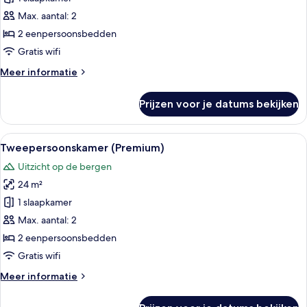
Tweepersoonskamer
(Standard
Max. aantal: 2
Nova)
2 eenpersoonsbedden
laden
Gratis wifi
Meer
Meer informatie
details
over
Prijzen voor je datums bekijken
Tweepersoonskamer
(Standard
Nova)
Alle
Een hotelkamer met een net opgemaakt 
14
Tweepersoonskamer (Premium)
foto's
Uitzicht op de bergen
voor
24 m²
Tweepersoonskamer
(Premium)
1 slaapkamer
laden
Max. aantal: 2
2 eenpersoonsbedden
Gratis wifi
Meer
Meer informatie
details
over