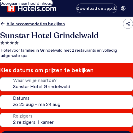
Doorgaan naar hoofdinhoud
Download de app
Alle accommodaties bekijken
Sunstar Hotel Grindelwald
4.0-
sterrenaccommodatie
Hotel voor families in Grindelwald met 2 restaurants en volledig
uitgeruste spa
Kies datums om prijzen te bekijken
Waar wil je naartoe?
Datums
Reizigers