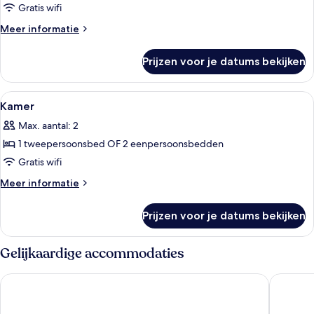
laden
Gratis wifi
Meer
Meer informatie
details
over
Prijzen voor je datums bekijken
Kamer
Alle
Een hotelkamer met een groot bed, een
5
Kamer
foto's
Max. aantal: 2
voor
1 tweepersoonsbed OF 2 eenpersoonsbedden
Kamer
laden
Gratis wifi
Meer
Meer informatie
details
over
Prijzen voor je datums bekijken
Kamer
Gelijkaardige accommodaties
Eiger Mountain & Soul Resort
BERGWEL