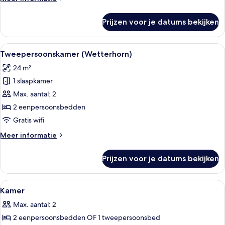
details
over
Prijzen voor je datums bekijken
Kamer
Alle
Een hotelkamer met een houten garder
14
Tweepersoonskamer (Wetterhorn)
foto's
24 m²
voor
1 slaapkamer
Tweepersoonskamer
(Wetterhorn)
Max. aantal: 2
laden
2 eenpersoonsbedden
Gratis wifi
Meer
Meer informatie
details
over
Prijzen voor je datums bekijken
Tweepersoonskamer
(Wetterhorn)
Alle
Hypoallergeen beddengoed, een gratis
5
Kamer
foto's
Max. aantal: 2
voor
2 eenpersoonsbedden OF 1 tweepersoonsbed
Kamer