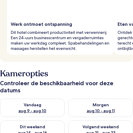
Werk ontmoet ontspanning
Eten v
Dit hotel combineert productiviteit met verwennerij.
Ontdek d
Een 24-uurs businesscentrum en vergaderruimtes
gerechte
maken uw werkdag compleet. Spabehandelingen en
terecht 
massages herstellen het evenwicht.
ontbijtb
Kameropties
Controleer de beschikbaarheid voor deze
datums
De beschikbaarheid controleren voor vanavond aug 9 - aug 1
De beschikbaarheid controler
Vandaag
Morgen
aug 9 - aug 10
aug 10 - aug 11
De beschikbaarheid controleren voor dit weekend aug 14 - au
De beschikbaarheid controler
Dit weekend
Volgend weekend
aug 14 - aug 16
aug 21 - aug 23