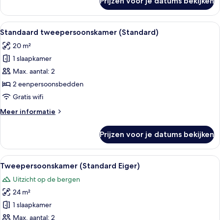
Prijzen voor je datums bekijken
Tweepersoonskamer
(Premium)
Alle
Een hotelkamer met twee bedden, een b
5
Standaard tweepersoonskamer (Standard)
foto's
20 m²
voor
1 slaapkamer
Standaard
tweepersoonskamer
Max. aantal: 2
(Standard)
2 eenpersoonsbedden
laden
Gratis wifi
Meer
Meer informatie
details
over
Prijzen voor je datums bekijken
Standaard
tweepersoonskamer
(Standard)
Alle
Hotelkamer met een groot bed, twee b
10
Tweepersoonskamer (Standard Eiger)
foto's
Uitzicht op de bergen
voor
24 m²
Tweepersoonskamer
(Standard
1 slaapkamer
Eiger)
Max. aantal: 2