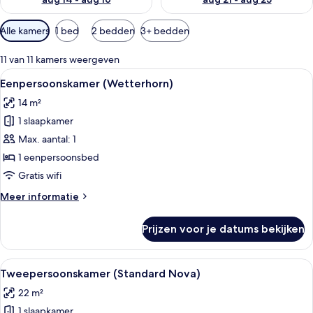
Beschikbare
Alle kamers
1 bed
2 bedden
3+ bedden
filters
voor
11 van 11 kamers weergeven
kamers
Alle
Een hotelkamer met een bed, een burea
9
Eenpersoonskamer (Wetterhorn)
foto's
14 m²
voor
1 slaapkamer
Eenpersoonskamer
(Wetterhorn)
Max. aantal: 1
laden
1 eenpersoonsbed
Gratis wifi
Meer
Meer informatie
details
over
Prijzen voor je datums bekijken
Eenpersoonskamer
(Wetterhorn)
Alle
Een hotelkamer met een bed, een burea
13
Tweepersoonskamer (Standard Nova)
foto's
22 m²
voor
1 slaapkamer