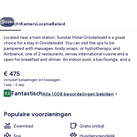
rige
Volgende
238+
Overzicht
Kamers
Locatie
Beleid
Located near a train station, Sunstar Hotel Grindelwald is a great
choice for a stay in Grindelwald. You can visit the spa to be
pampered with massages, body wraps, or hydrotherapy, and
Ambiance, one of 2 restaurants, serves international cuisine and is
open for breakfast and dinner. An indoor pool, a bar/lounge, and a
health club are other features. The helpful staff and breakfast get
great marks from fellow travelers.
De
€ 475
huidige
inclusief belastingen en toeslagen
prijs
1 sep - 2 sep
Uitzicht vanuit accommodatie
is
Beoordelingen
Fantastisch
9,2
Alle 1.008 beoordelingen bekijken
€ 475
9,2 op 10 –
Populaire voorzieningen
Zwembad
Gratis ontbijt
Spa
Huisdiervriendelijk