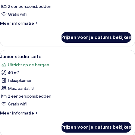
laden
2 eenpersoonsbedden
Gratis wifi
Meer
Meer informatie
details
over
Prijzen voor je datums bekijken
Tweepersoonskamer
(Standard
Eiger)
Alle
Een hotelkamer met een bed, twee faute
16
Junior studio suite
foto's
Uitzicht op de bergen
voor
40 m²
Junior
studio
1 slaapkamer
suite
Max. aantal: 3
laden
2 eenpersoonsbedden
Gratis wifi
Meer
Meer informatie
details
over
Prijzen voor je datums bekijken
Junior
studio