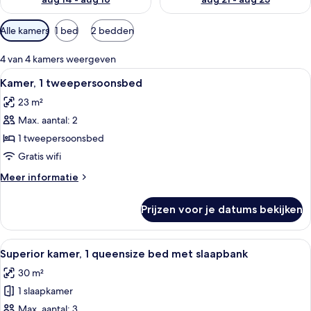
Beschikbare
Alle kamers
1 bed
2 bedden
filters
voor
4 van 4 kamers weergeven
kamers
Alle
Hotelkamer met een bed, een stoel, ee
7
Kamer, 1 tweepersoonsbed
foto's
23 m²
voor
Max. aantal: 2
Kamer,
1
1 tweepersoonsbed
tweepersoonsbed
Gratis wifi
laden
Meer
Meer informatie
details
over
Prijzen voor je datums bekijken
Kamer,
1
tweepersoonsbed
Alle
Superior kamer, 1 queensize bed met s
8
Superior kamer, 1 queensize bed met slaapbank
foto's
30 m²
voor
1 slaapkamer
Superior
kamer,
Max. aantal: 3