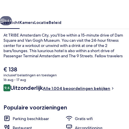
rige
Volgende
64+
Overzicht
Kamers
Locatie
Beleid
At TRIBE Amsterdam City, you'll be within a 15-minute drive of Dam
Square and Van Gogh Museum. You can visit the 24-hour fitness
center for a workout or unwind with a drink at one of the 2
bars/lounges. This luxurious hotel is also within a short drive of
Passenger Terminal Amsterdam and The 9 Streets. Fellow travelers
say great things about the comfortable beds and helpful staff. The
property is just a short walk from public transportation: Noord
De
€ 138
Station is just steps away.
huidige
inclusief belastingen en toeslagen
prijs
16 aug - 17 aug
Interieur
is
Beoordelingen
Uitzonderlijk
9,4
Alle 1.004 beoordelingen bekijken
€ 138
9,4 op 10 –
Populaire voorzieningen
Parking beschikbaar
Gratis wifi
Restaurant
Airconditioning