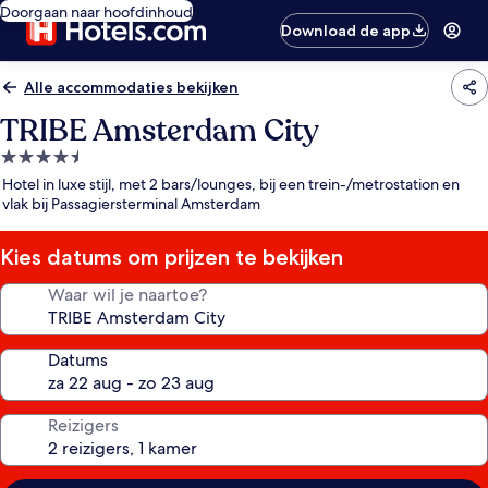
Doorgaan naar hoofdinhoud
Download de app
Alle accommodaties bekijken
TRIBE Amsterdam City
4.5-
sterrenaccommodatie
Hotel in luxe stijl, met 2 bars/lounges, bij een trein-/metrostation en
vlak bij Passagiersterminal Amsterdam
Kies datums om prijzen te bekijken
Waar wil je naartoe?
Datums
Reizigers