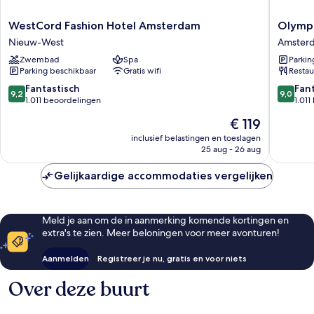
WestCord
Olympic
WestCord Fashion Hotel Amsterdam
Olympi
Fashion
Hotel
Nieuw-West
Amster
Hotel
Amster
Zwembad
Spa
Parkin
Amsterdam
Zuid
Parking beschikbaar
Gratis wifi
Restau
Nieuw-
West
9.2
9.0
Fantastisch
Fan
9,2
9,0
van
van
1.011 beoordelingen
1.01
10,
10,
De
€ 119
Fantastisch,
Fantasti
prijs
1.011
1.011
inclusief belastingen en toeslagen
is
25 aug - 26 aug
beoordelingen
beoorde
€ 119
Gelijkaardige accommodaties vergelijken
Meld je aan om de in aanmerking komende kortingen en
extra's te zien. Meer beloningen voor meer avonturen!
Aanmelden
Registreer je nu, gratis en voor niets
Over deze buurt