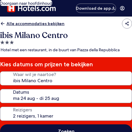
Doorgaan naar hoofdinhoud
Download de app
Alle accommodaties bekijken
ibis Milano Centro
3.0-
sterrenaccommodatie
Hotel met een restaurant, in de buurt van Piazza della Repubblica
Kies datums om prijzen te bekijken
Waar wil je naartoe?
Datums
Reizigers
Zoeken