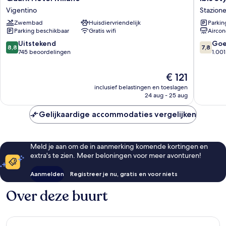
Hotel
Styles
Vigentino
Stazione
Milano
Milano
Zwembad
Huisdiervriendelijk
Parkin
Vigentino
Centro
Parking beschikbaar
Gratis wifi
Aircon
Stazione
Centrale
8.8
7.8
Uitstekend
Go
8,8
7,8
van
van
745 beoordelingen
1.00
10,
10,
Uitstekend,
Goed,
De
€ 121
745
1.001
prijs
inclusief belastingen en toeslagen
beoordelingen
beoorde
is
24 aug - 25 aug
€ 121
Gelijkaardige accommodaties vergelijken
Meld je aan om de in aanmerking komende kortingen en
extra's te zien. Meer beloningen voor meer avonturen!
Aanmelden
Registreer je nu, gratis en voor niets
Over deze buurt