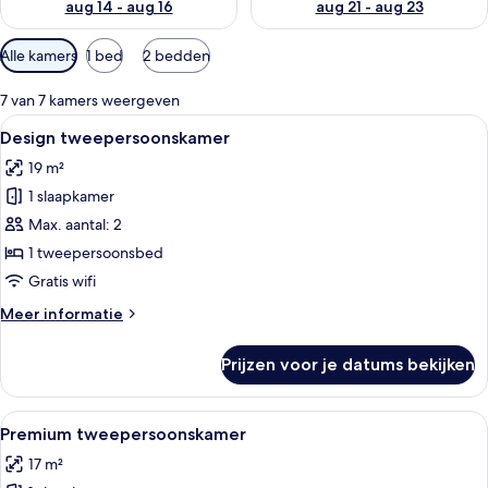
aug 14 - aug 16
aug 21 - aug 23
Beschikbare
Alle kamers
1 bed
2 bedden
filters
voor
7 van 7 kamers weergeven
kamers
Alle
Design tweepersoonskamer | Een kluis
7
Design tweepersoonskamer
foto's
19 m²
voor
1 slaapkamer
Design
tweepersoonskamer
Max. aantal: 2
laden
1 tweepersoonsbed
Gratis wifi
Meer
Meer informatie
details
over
Prijzen voor je datums bekijken
Design
tweepersoonskamer
Alle
Een hotelkamer met een bed, een burea
5
Premium tweepersoonskamer
foto's
17 m²
voor