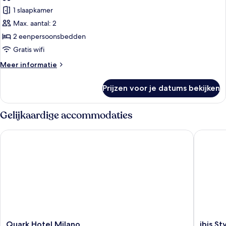
voor
1 slaapkamer
Standaard
Twin
Max. aantal: 2
kamer
2 eenpersoonsbedden
laden
Gratis wifi
Meer
Meer informatie
details
over
Prijzen voor je datums bekijken
Standaard
Twin
kamer
Gelijkaardige accommodaties
Quark Hotel Milano
ibis Sty
Quark
ibis
Quark Hotel Milano
ibis S