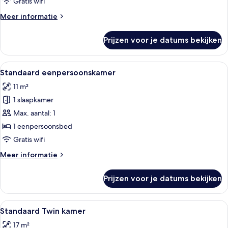
Gratis wifi
Meer
Meer informatie
details
over
Prijzen voor je datums bekijken
Standaard
tweepersoonskamer
Alle
Een hotelkamer met een bed, een bure
13
Standaard eenpersoonskamer
foto's
11 m²
voor
1 slaapkamer
Standaard
eenpersoonskamer
Max. aantal: 1
laden
1 eenpersoonsbed
Gratis wifi
Meer
Meer informatie
details
over
Prijzen voor je datums bekijken
Standaard
eenpersoonskamer
Alle
Een tweepersoonsbed met witte laken
15
Standaard Twin kamer
foto's
17 m²