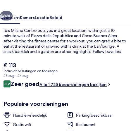
rige
Volgende
125+
Overzicht
Kamers
Locatie
Beleid
Ibis Milano Centro puts you in a great location, within just a 10-
minute walk of Piazza della Repubblica and Corso Buenos Aires.
After visiting the fitness center for a workout, you can grab a bite to
eat at the restaurant or unwind with a drink at the bar/lounge. A
snack bar/deli and a garden are other highlights. Fellow travelers
like that it's only a short walk to public transportation: Viale Tunisia
Tram Stop is steps away and Viale Vittorio Veneto Tram Stop is 3
De
€ 113
minutes.
huidige
inclusief belastingen en toeslagen
prijs
23 aug - 24 aug
Exterieur
is
Beoordelingen
Zeer goed
8,2
Alle 1.725 beoordelingen bekijken
€ 113
8,2 op 10 –
Populaire voorzieningen
Huisdiervriendelijk
Parking beschikbaar
Gratis wifi
Restaurant