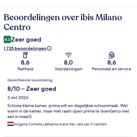
Beoordelingen over ibis Milano
Beoordelingen
Centro
Zeer goed
8,2
1.725 beoordelingen
8,6
8,0
8,6
Netheid
Voorzieningen
Personeel en service
Beoordelingen
Geverifieerde beoordeling
8/10 – Zeer goed
3 mrt 2026
Schone kleine kamer, prima wifi en dagelijkse schoonmaak. Wel
warm in de kamer, maar met raam open prima te doen(airco niet
aan in maart)
Dingena Cornelia catharina maria Van, reis van 3 nachten