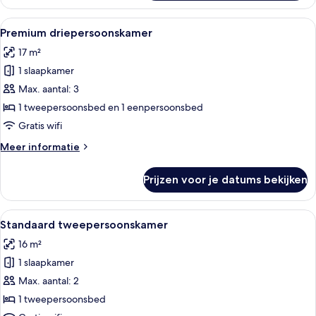
driepersoonskamer
Alle
Premium driepersoonskamer | Een klui
9
Premium driepersoonskamer
foto's
17 m²
voor
1 slaapkamer
Premium
driepersoonskamer
Max. aantal: 3
laden
1 tweepersoonsbed en 1 eenpersoonsbed
Gratis wifi
Meer
Meer informatie
details
over
Prijzen voor je datums bekijken
Premium
driepersoonskamer
Alle
Een hotelkamer met een bed, een bure
18
Standaard tweepersoonskamer
foto's
16 m²
voor
1 slaapkamer
Standaard
tweepersoonskamer
Max. aantal: 2
laden
1 tweepersoonsbed