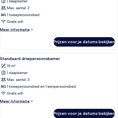
1 slaapkamer
Premium
tweepersoonskamer
Max. aantal: 2
laden
1 tweepersoonsbed
Gratis wifi
Meer
Meer informatie
details
over
Prijzen voor je datums bekijken
Premium
tweepersoonskamer
Alle
Een hotelkamer met een bureau, twee
7
Standaard driepersoonskamer
foto's
19 m²
voor
1 slaapkamer
Standaard
driepersoonskamer
Max. aantal: 3
laden
1 tweepersoonsbed en 1 eenpersoonsbed
Gratis wifi
Meer
Meer informatie
details
over
Prijzen voor je datums bekijken
Standaard