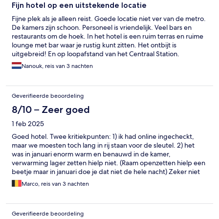
Fijn hotel op een uitstekende locatie
Fijne plek als je alleen reist. Goede locatie niet ver van de metro.
De kamers zijn schoon. Personeel is vriendelijk. Veel bars en
restaurants om de hoek. In het hotel is een ruim terras en ruime
lounge met bar waar je rustig kunt zitten. Het ontbijt is
uitgebreid! En op loopafstand van het Centraal Station.
Nanouk, reis van 3 nachten
Geverifieerde beoordeling
8/10 – Zeer goed
1 feb 2025
Goed hotel. Twee kritiekpunten: 1) ik had online ingecheckt,
maar we moesten toch lang in rij staan voor de sleutel. 2) het
was in januari enorm warm en benauwd in de kamer,
verwarming lager zetten hielp niet. (Raam openzetten hielp een
beetje maar in januari doe je dat niet de hele nacht) Zeker niet
als schoonmakers overdag de verwarming weer hoger zetten.
Marco, reis van 3 nachten
Geverifieerde beoordeling