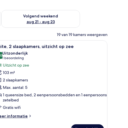
dit weekend aug 14 - aug 16
De beschikbaarheid controleren voor volgend weekend aug 2
Volgend weekend
aug 21 - aug 23
19 van 19 kamers weergeven
isie, een eettafel met stoelen, een bank en een balkon met uitzicht op groe
le
Een gezellige woonkamer met een bank, stoelen,
11
ite, 2 slaapkamers, uitzicht op zee
oto's
Uitzonderlijk
oor
,0
10,0 van 10
(1
1 beoordeling
ite,
beoordeling)
Uitzicht op zee
103 m²
laapkamers,
2 slaapkamers
tzicht
Max. aantal: 5
p
1 queensize bed, 2 eenpersoonsbedden en 1 eenpersoons
ee
zetelbed
aden
Gratis wifi
eer
er informatie
tails
er