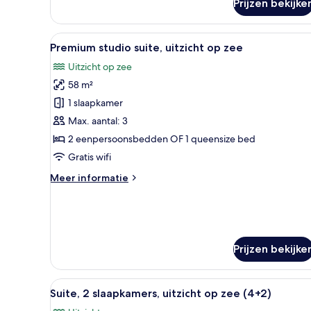
Prijzen bekijke
bergen
Alle
Een hotelkamer met een groot b
5
Premium studio suite, uitzicht op zee
foto's
Uitzicht op zee
voor
58 m²
Premium
studio
1 slaapkamer
suite,
Max. aantal: 3
uitzicht
2 eenpersoonsbedden OF 1 queensize bed
op
Gratis wifi
zee
Meer
Meer informatie
laden
details
over
Premium
studio
suite,
Prijzen bekijke
uitzicht
op
zee
Alle
Hotelkamer met een groot bed, 
11
Suite, 2 slaapkamers, uitzicht op zee (4+2)
foto's