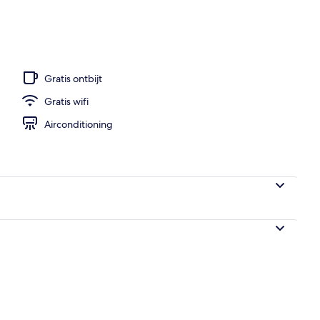
baden, parasols bij het zwembad en ligstoelen
Gratis ontbijt
Gratis wifi
Airconditioning