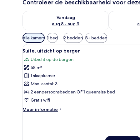
Controleer de beschikbaarheid voor de
De beschikbaarheid controleren voor vanavond aug 
De beschikbaa
Vandaag
aug 8 - aug 9
a
Beschikbare
Alle kamers
1 bed
2 bedden
3+ bedden
filters
Alle
Een woonkamer met een bank, sa
voor
9
Suite, uitzicht op bergen
foto's
kamers
Uitzicht op de bergen
voor
58 m²
Suite,
uitzicht
1 slaapkamer
op
Max. aantal: 3
bergen
2 eenpersoonsbedden OF 1 queensize bed
laden
Gratis wifi
Meer
Meer informatie
details
over
Suite,
uitzicht
op