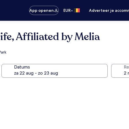
•
App openen
EUR
Adverteer je accom
fe, Affiliated by Melia
Park
Datums
Re