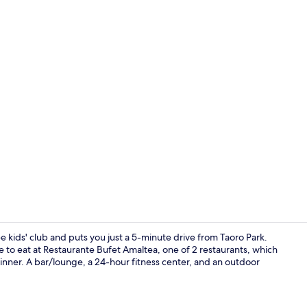
Terras
ree kids' club and puts you just a 5-minute drive from Taoro Park.
te to eat at Restaurante Bufet Amaltea, one of 2 restaurants, which
dinner. A bar/lounge, a 24-hour fitness center, and an outdoor
2 restaurants