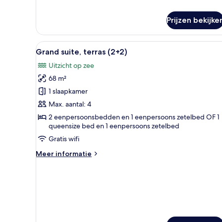
over
Suite,
Prijzen bekijke
uitzicht
op
bergen
Alle
Een kamer met een ronde tafel,
(2+2)
4
Grand suite, terras (2+2)
foto's
Uitzicht op zee
voor
68 m²
Grand
suite,
1 slaapkamer
terras
Max. aantal: 4
(2+2)
2 eenpersoonsbedden en 1 eenpersoons zetelbed OF 1
laden
queensize bed en 1 eenpersoons zetelbed
Gratis wifi
Meer
Meer informatie
details
over
Grand
suite,
terras
(2+2)