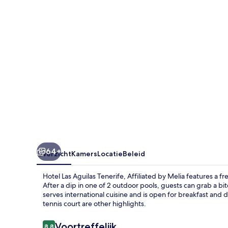
Affiliated
by
Melia
64+
Overzicht
Kamers
Locatie
Beleid
Hotel Las Aguilas Tenerife, Affiliated by Melia features a f
After a dip in one of 2 outdoor pools, guests can grab a bi
serves international cuisine and is open for breakfast and 
tennis court are other highlights.
Beoordelingen
Voortreffelijk
8,8