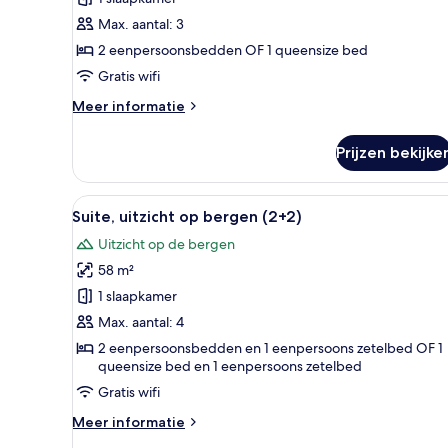
zee
Max. aantal: 3
(2+1)
2 eenpersoonsbedden OF 1 queensize bed
laden
Gratis wifi
Meer
Meer informatie
details
over
Prijzen bekijke
Suite,
uitzicht
op
Alle
Een woonkamer met een bank, sa
9
zee
Suite, uitzicht op bergen (2+2)
foto's
(2+1)
Uitzicht op de bergen
voor
58 m²
Suite,
uitzicht
1 slaapkamer
op
Max. aantal: 4
bergen
2 eenpersoonsbedden en 1 eenpersoons zetelbed OF 1
(2+2)
queensize bed en 1 eenpersoons zetelbed
laden
Gratis wifi
Meer
Meer informatie
details