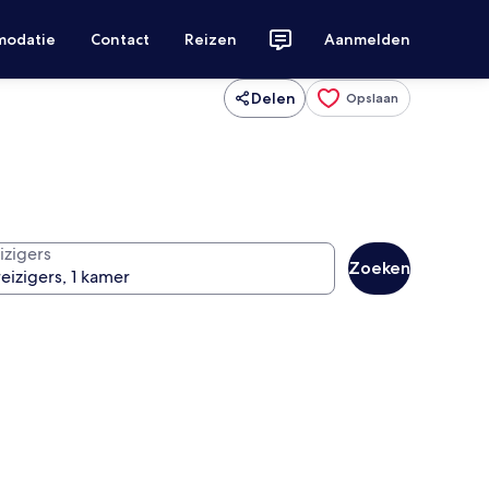
modatie
Contact
Reizen
Aanmelden
Delen
Opslaan
izigers
Zoeken