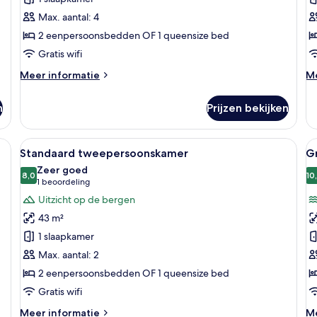
zee
Max. aantal: 4
(3+1)
2 eenpersoonsbedden OF 1 queensize bed
laden
Gratis wifi
Meer
M
Meer informatie
Me
details
de
over
ov
n
Prijzen bekijken
Suite,
Su
uitzicht
(2
op
lontafel, stoelen, een televisie en een balkon met uitzicht.
Alle
Een hotelkamer met twee bedden, een b
Al
4
zee
Standaard tweepersoonskamer
Gr
foto's
f
(3+1)
Zeer goed
voor
8,0
v
10
8,0 van 10
(1
1 beoordeling
Standaard
G
beoordeling)
Uitzicht op de bergen
tweepersoonskamer
su
43 m²
laden
t
1 slaapkamer
l
Max. aantal: 2
2 eenpersoonsbedden OF 1 queensize bed
Gratis wifi
Meer
M
Meer informatie
Me