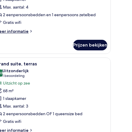
Max. aantal: 4
2 eenpersoonsbedden en 1 eenpersoons zetelbed
Gratis wifi
eer
er informatie
tails
er
Prijzen bekijken
ite
+2)
alkon met een tafel en stoelen, een kitchenette en uitzicht op zee.
le
Een kamer met een ronde tafel, een bank, een 
4
and suite, terras
oto's
Uitzonderlijk
oor
,0
10,0 van 10
(1
1 beoordeling
rand
beoordeling)
Uitzicht op zee
ite,
68 m²
erras
1 slaapkamer
aden
Max. aantal: 3
2 eenpersoonsbedden OF 1 queensize bed
Gratis wifi
eer
er informatie