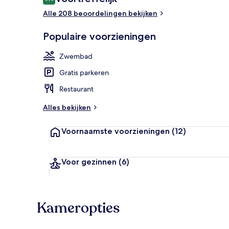
8,8 op 10 –
Alle 208 beoordelingen bekijken
2 buitenzwem
Populaire voorzieningen
Zwembad
Gratis parkeren
Restaurant
Alles bekijken
Voornaamste voorzieningen
(12)
Voor gezinnen
(6)
Kameropties