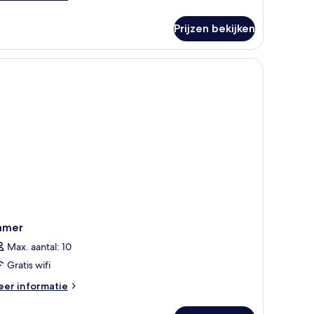
tails
er
Prijzen bekijken
rand
ite,
rras
amer
Max. aantal: 10
Gratis wifi
eer
er informatie
tails
er