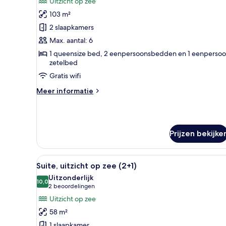
Uitzicht op zee
voor
103 m²
Suite,
2
2 slaapkamers
slaapkamers,
Max. aantal: 6
uitzicht
1 queensize bed, 2 eenpersoonsbedden en 1 eenperso
op
zetelbed
zee
Gratis wifi
(4+2)
Meer
Meer informatie
laden
details
over
Suite,
2
Prijzen bekijke
slaapkamers,
uitzicht
op
Alle
Hotelkamer met een groot bed, 
zee
12
Suite, uitzicht op zee (2+1)
foto's
(4+2)
Uitzonderlijk
voor
10,0
10,0 van 10
(2
2 beoordelingen
Suite,
beoordelingen)
Uitzicht op zee
uitzicht
58 m²
op
1 slaapkamer