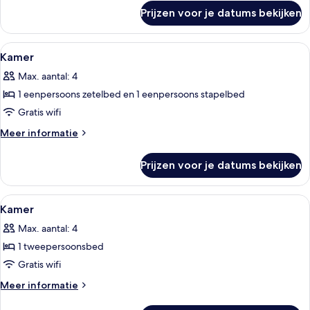
over
Prijzen voor je datums bekijken
Kamer
Alle
Geluiddichte muren, gratis babybedde
14
Kamer
foto's
Max. aantal: 4
voor
1 eenpersoons zetelbed en 1 eenpersoons stapelbed
Kamer
laden
Gratis wifi
Meer
Meer informatie
details
over
Prijzen voor je datums bekijken
Kamer
Alle
Geluiddichte muren, gratis babybedde
11
Kamer
foto's
Max. aantal: 4
voor
1 tweepersoonsbed
Kamer
laden
Gratis wifi
Meer
Meer informatie
details
over