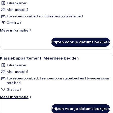
1 slaapkamer
voor
Max. aantal: 4
Klassiek
appartement,
1 tweepersoonsbed en 1 tweepersoons zetelbed
1
Gratis wifi
tweepersoonsbed
Meer
Meer informatie
met
details
slaapbank
over
Prijzen voor je datums bekijken
Klassiek
laden
appartement,
1
Alle
Een moderne eetruimte met een tafel 
32
tweepersoonsbed
Klassiek appartement, Meerdere bedden
foto's
met
1 slaapkamer
slaapbank
voor
Max. aantal: 6
Klassiek
appartement,
1 tweepersoonsbed, 1 eenpersoons stapelbed en 1 tweepersoons
zetelbed
Meerdere
Gratis wifi
bedden
laden
Meer
Meer informatie
details
over
Prijzen voor je datums bekijken
Klassiek