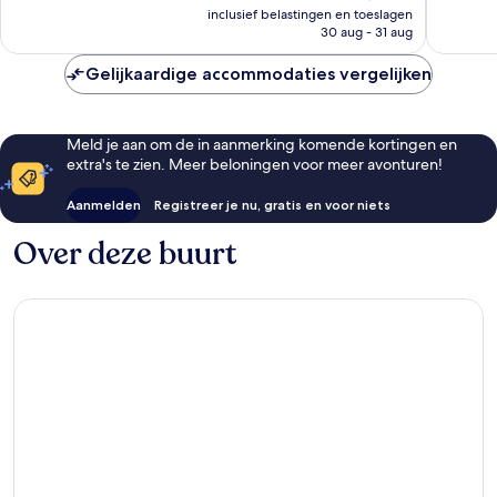
prijs
Luz
beoordelingen
beoorde
inclusief belastingen en toeslagen
is
30 aug - 31 aug
€ 133
Gelijkaardige accommodaties vergelijken
Meld je aan om de in aanmerking komende kortingen en
extra's te zien. Meer beloningen voor meer avonturen!
Aanmelden
Registreer je nu, gratis en voor niets
Over deze buurt