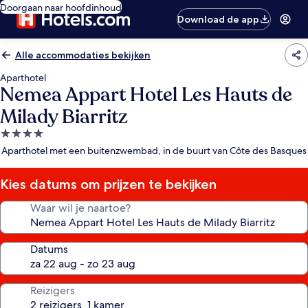
Doorgaan naar hoofdinhoud
Download de app
Alle accommodaties bekijken
Aparthotel
Nemea Appart Hotel Les Hauts de
Milady Biarritz
4.0-
sterrenaccommodatie
Aparthotel met een buitenzwembad, in de buurt van Côte des Basques
Kies datums om prijzen te bekijken
Waar wil je naartoe?
Datums
Reizigers