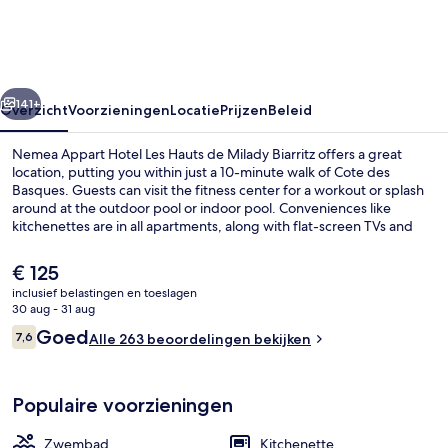
Les
Hauts
de
rige
Volgende
Milady
141+
Overzicht
Voorzieningen
Locatie
Prijzen
Beleid
Biarritz
Nemea Appart Hotel Les Hauts de Milady Biarritz offers a great
location, putting you within just a 10-minute walk of Cote des
Basques. Guests can visit the fitness center for a workout or splash
around at the outdoor pool or indoor pool. Conveniences like
kitchenettes are in all apartments, along with flat-screen TVs and
free WiFi.
De
€ 125
huidige
inclusief belastingen en toeslagen
prijs
30 aug - 31 aug
Een binnenzwembad, een buitenzwemb
is
Beoordelingen
Goed
7,6
Alle 263 beoordelingen bekijken
€ 125
7,6 op 10 –
Populaire voorzieningen
Zwembad
Kitchenette