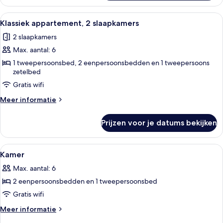
appartement,
Meerdere
Alle
Een eethoek met een houten tafel voo
35
bedden
Klassiek appartement, 2 slaapkamers
foto's
2 slaapkamers
voor
Max. aantal: 6
Klassiek
appartement,
1 tweepersoonsbed, 2 eenpersoonsbedden en 1 tweepersoons
zetelbed
2
Gratis wifi
slaapkamers
laden
Meer
Meer informatie
details
over
Prijzen voor je datums bekijken
Klassiek
appartement,
2
Alle
Geluiddichte muren, gratis babybedde
15
slaapkamers
Kamer
foto's
Max. aantal: 6
voor
2 eenpersoonsbedden en 1 tweepersoonsbed
Kamer
laden
Gratis wifi
Meer
Meer informatie
details