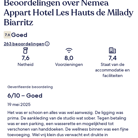
Beoordelingen over Nemea
Beoordelingen
Appart Hotel Les Hauts de Milady
Biarritz
Goed
7,6
263 beoordelingen
7,6
8,0
7,4
Netheid
Voorzieningen
Staat van de
accommodatie en
faciliteiten
Beoordelingen
Geverifieerde beoordeling
6/10 – Goed
19 mei 2025
Het was er schoon en alles was wel aanwezig. De ligging was
prima. De aankleding van de studio wat sober. Tegen betaling
was er een parking, een wasserette en mogelijkheid tot
verschonen van handdoeken. De wellness binnen was een fijne
toevoeging. Wel vrij klein dus verwacht evt drukte in