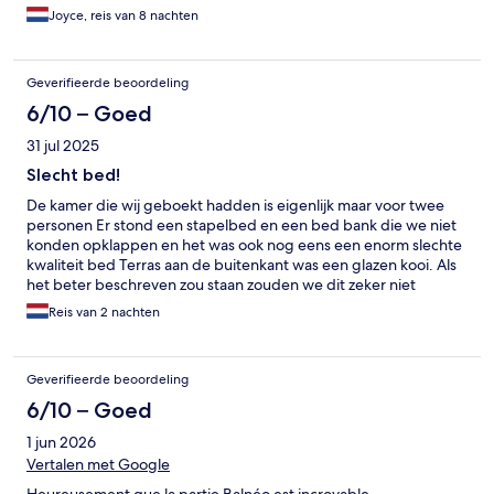
vakantieperiodes.
Joyce, reis van 8 nachten
Geverifieerde beoordeling
6/10 – Goed
31 jul 2025
Slecht bed!
De kamer die wij geboekt hadden is eigenlijk maar voor twee
personen Er stond een stapelbed en een bed bank die we niet
konden opklappen en het was ook nog eens een enorm slechte
kwaliteit bed Terras aan de buitenkant was een glazen kooi. Als
het beter beschreven zou staan zouden we dit zeker niet
geboekt hebben De rest was redelijk schoon en het personeel
Reis van 2 nachten
was aardig
Geverifieerde beoordeling
6/10 – Goed
1 jun 2026
Vertalen met Google