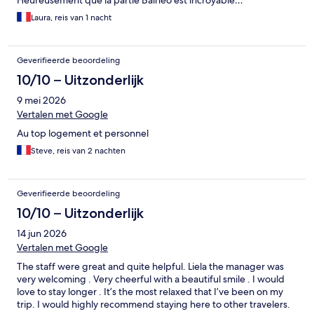
Heureusement que la partie Balnéo est incroyable…
Laura, reis van 1 nacht
Geverifieerde beoordeling
10/10 – Uitzonderlijk
9 mei 2026
Vertalen met Google
Au top logement et personnel
Steve, reis van 2 nachten
Geverifieerde beoordeling
10/10 – Uitzonderlijk
14 jun 2026
Vertalen met Google
The staff were great and quite helpful. Liela the manager was
very welcoming . Very cheerful with a beautiful smile . I would
love to stay longer . It’s the most relaxed that I’ve been on my
trip. I would highly recommend staying here to other travelers.