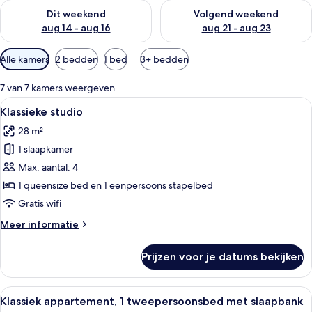
De beschikbaarheid controleren voor dit weekend aug 14 - au
De beschikbaarheid controler
Dit weekend
Volgend weekend
aug 14 - aug 16
aug 21 - aug 23
Beschikbare
Alle kamers
2 bedden
1 bed
3+ bedden
filters
voor
7 van 7 kamers weergeven
kamers
Alle
Hotelkamer met een bed, nachtkastjes
28
Klassieke studio
foto's
28 m²
voor
1 slaapkamer
Klassieke
studio
Max. aantal: 4
laden
1 queensize bed en 1 eenpersoons stapelbed
Gratis wifi
Meer
Meer informatie
details
over
Prijzen voor je datums bekijken
Klassieke
studio
Alle
Een net opgemaakt bed met witte lak
32
Klassiek appartement, 1 tweepersoonsbed met slaapbank
foto's