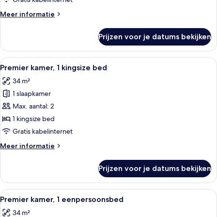
laden
Meer
Meer informatie
details
over
Prijzen voor je datums bekijken
Deluxe
kamer,
1
Alle
Hotelkamer met groot raam en uitzicht
10
eenpersoonsbed
Premier kamer, 1 kingsize bed
foto's
34 m²
voor
1 slaapkamer
Premier
kamer,
Max. aantal: 2
1
1 kingsize bed
kingsize
Gratis kabelinternet
bed
Meer
Meer informatie
laden
details
over
Prijzen voor je datums bekijken
Premier
kamer,
1
Alle
Een hotelkamer met een bed, nachtkas
9
kingsize
Premier kamer, 1 eenpersoonsbed
foto's
bed
34 m²
voor