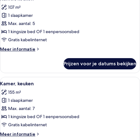
foto's
keuken
107 m²
voor
1 slaapkamer
Kamer,
keuken
Max. aantal: 5
laden
1 kingsize bed OF 1 eenpersoonsbed
Gratis kabelinternet
Meer
Meer informatie
details
over
Prijzen voor je datums bekijken
Kamer,
keuken
Alle
Een hotelkamer met een groot bed, tw
9
Kamer, keuken
foto's
155 m²
voor
1 slaapkamer
Kamer,
keuken
Max. aantal: 7
laden
1 kingsize bed OF 1 eenpersoonsbed
Gratis kabelinternet
Meer
Meer informatie
details