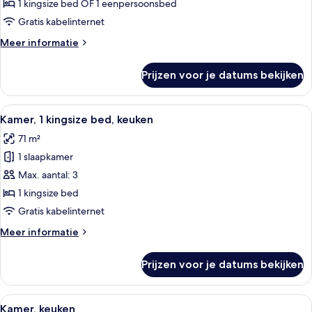
niet-
1 kingsize bed OF 1 eenpersoonsbed
roken,
Gratis kabelinternet
keuken
Meer
Meer informatie
laden
details
over
Prijzen voor je datums bekijken
Familie
suite,
niet-
Alle
Een hotelkamer met een groot bed, tw
7
roken,
Kamer, 1 kingsize bed, keuken
foto's
keuken
71 m²
voor
1 slaapkamer
Kamer,
1
Max. aantal: 3
kingsize
1 kingsize bed
bed,
Gratis kabelinternet
keuken
Meer
Meer informatie
laden
details
over
Prijzen voor je datums bekijken
Kamer,
1
kingsize
Alle
Een hotelkamer met twee bedden, een 
7
bed,
Kamer, keuken