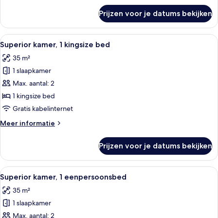
over
Prijzen voor je datums bekijken
Kamer,
keuken
Alle
Hotelkamer met een bed, televisie, bu
6
Superior kamer, 1 kingsize bed
foto's
35 m²
voor
1 slaapkamer
Superior
kamer,
Max. aantal: 2
1
1 kingsize bed
kingsize
Gratis kabelinternet
bed
Meer
Meer informatie
laden
details
over
Prijzen voor je datums bekijken
Superior
kamer,
1
Alle
Een hotelkamer met een bureau, twee 
7
kingsize
Superior kamer, 1 eenpersoonsbed
foto's
bed
35 m²
voor
1 slaapkamer
Superior
kamer,
Max. aantal: 2