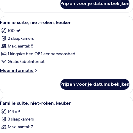
Prijzen voor je datums bekijken
Junior
suite,
1
Alle
Een hotelkamer met een groot bed, een
8
kingsize
Familie suite, niet-roken, keuken
foto's
bed,
100 m²
keuken
voor
2 slaapkamers
Familie
suite,
Max. aantal: 5
niet-
1 kingsize bed OF 1 eenpersoonsbed
roken,
Gratis kabelinternet
keuken
Meer
Meer informatie
laden
details
over
Prijzen voor je datums bekijken
Familie
suite,
niet-
Alle
Een hotelkamer met een groot bed, een
7
roken,
Familie suite, niet-roken, keuken
foto's
keuken
144 m²
voor
3 slaapkamers
Familie
suite,
Max. aantal: 7