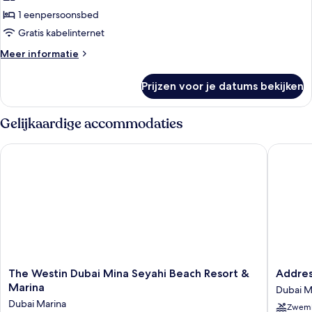
1
1 eenpersoonsbed
eenpersoonsbed
Gratis kabelinternet
laden
Meer
Meer informatie
details
over
Prijzen voor je datums bekijken
Superior
kamer,
1
Gelijkaardige accommodaties
eenpersoonsbed
The Westin Dubai Mina Seyahi Beach Resort & Marina
Address 
The
Address
The Westin Dubai Mina Seyahi Beach Resort &
Addres
Westin
Beach
Marina
Dubai M
Dubai
Resort
Dubai Marina
Zwem
Mina
Dubai