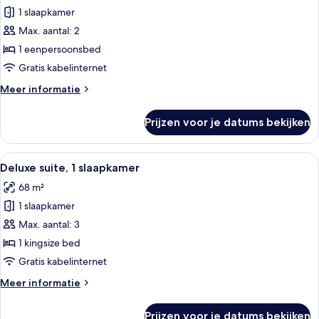
1 slaapkamer
Premier
kamer,
Max. aantal: 2
1
1 eenpersoonsbed
eenpersoonsbed
Gratis kabelinternet
laden
Meer
Meer informatie
details
over
Prijzen voor je datums bekijken
Premier
kamer,
1
Alle
Een keuken met houten kastjes, een z
9
eenpersoonsbed
Deluxe suite, 1 slaapkamer
foto's
68 m²
voor
1 slaapkamer
Deluxe
suite,
Max. aantal: 3
1
1 kingsize bed
slaapkamer
Gratis kabelinternet
laden
Meer
Meer informatie
details
over
Prijzen voor je datums bekijken