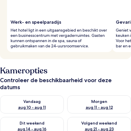
e
r
s
Werk- en speelparadijs
Gevari
Het hotel ligt in een uitgaansgebied en beschikt over
Geniet v
een businesscentrum met vergaderruimtes. Gasten
keuken i
kunnen ontspannen in de spa, sauna of
Voor het
gebruikmaken van de 24-uursroomservice.
bar en e
Kameropties
Controleer de beschikbaarheid voor deze
datums
De beschikbaarheid controleren voor vanavond aug 10 - aug 1
De beschikbaarheid controlere
Vandaag
Morgen
aug 10 - aug 11
aug 11 - aug 12
De beschikbaarheid controleren voor dit weekend aug 14 - au
De beschikbaarheid controler
Dit weekend
Volgend weekend
aug 14 - aug 16
aug 21 - aug 23