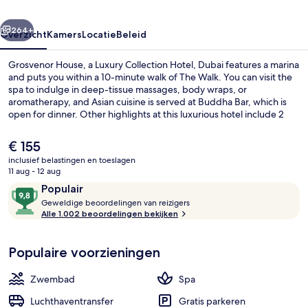
Hotel,
rige
Volgende
Dubai
264+
Overzicht
Kamers
Locatie
Beleid
Grosvenor House, a Luxury Collection Hotel, Dubai features a marina
and puts you within a 10-minute walk of The Walk. You can visit the
spa to indulge in deep-tissue massages, body wraps, or
aromatherapy, and Asian cuisine is served at Buddha Bar, which is
open for dinner. Other highlights at this luxurious hotel include 2
outdoor pools, a poolside bar, and a 24-hour health club. Fellow
travelers love the helpful staff. Public transportation is just a short
De
€ 155
walk: Dubai Marina Metro Station is 9 minutes and Mina Seyahi Tram
huidige
inclusief belastingen en toeslagen
Stop is 12 minutes.
prijs
11 aug - 12 aug
Ze serveren er diner
is
Beoordelingen
9,8
Populair
€ 155
G
van
Geweldige beoordelingen van reizigers
e
Alle 1.002 beoordelingen bekijken
10,
w
Populair
e
Populaire voorzieningen
l
d
i
Zwembad
Spa
g
e
Luchthaventransfer
Gratis parkeren