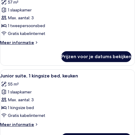
57 m²
voor
1 slaapkamer
Premier
suite,
Max. aantal: 3
1
1 tweepersoonsbed
tweepersoonsbed,
Gratis kabelinternet
niet-
Meer
Meer informatie
roken
details
laden
over
Prijzen voor je datums bekijken
Premier
suite,
1
Alle
Een moderne woonkamer met een bank, 
9
tweepersoonsbed,
Junior suite, 1 kingsize bed, keuken
foto's
niet-
55 m²
roken
voor
1 slaapkamer
Junior
suite,
Max. aantal: 3
1
1 kingsize bed
kingsize
Gratis kabelinternet
bed,
Meer
Meer informatie
keuken
details
laden
over