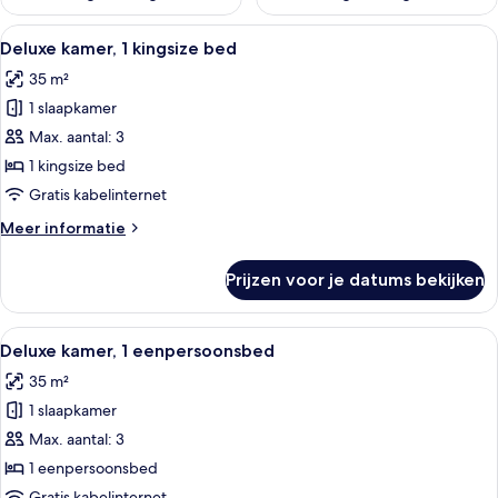
Alle
Een moderne hotelkamer met een bed, b
8
Deluxe kamer, 1 kingsize bed
foto's
35 m²
voor
1 slaapkamer
Deluxe
kamer,
Max. aantal: 3
1
1 kingsize bed
kingsize
Gratis kabelinternet
bed
Meer
Meer informatie
laden
details
over
Prijzen voor je datums bekijken
Deluxe
kamer,
1
Alle
Een hotelkamer met een bureau, twee 
7
kingsize
Deluxe kamer, 1 eenpersoonsbed
foto's
bed
35 m²
voor
1 slaapkamer
Deluxe
kamer,
Max. aantal: 3
1
1 eenpersoonsbed
eenpersoonsbed
Gratis kabelinternet