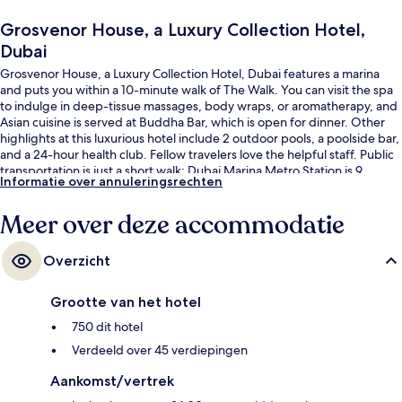
Grosvenor House, a Luxury Collection Hotel,
Dubai
Grosvenor House, a Luxury Collection Hotel, Dubai features a marina
and puts you within a 10-minute walk of The Walk. You can visit the spa
to indulge in deep-tissue massages, body wraps, or aromatherapy, and
Asian cuisine is served at Buddha Bar, which is open for dinner. Other
highlights at this luxurious hotel include 2 outdoor pools, a poolside bar,
and a 24-hour health club. Fellow travelers love the helpful staff. Public
transportation is just a short walk: Dubai Marina Metro Station is 9
Informatie over annuleringsrechten
minutes and Mina Seyahi Tram Stop is 12 minutes.
Meer over deze accommodatie
Overzicht
Grootte van het hotel
750 dit hotel
Verdeeld over 45 verdiepingen
Aankomst/vertrek