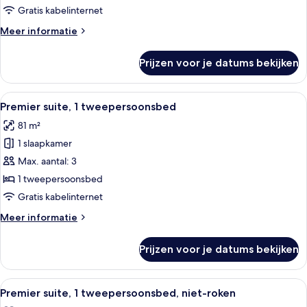
tweepersoonsbed,
Gratis kabelinternet
niet-
Meer
Meer informatie
roken
details
laden
over
Prijzen voor je datums bekijken
Premier
suite,
1
Alle
Een hotelkamer met een houten wastaf
9
tweepersoonsbed,
Premier suite, 1 tweepersoonsbed
foto's
niet-
81 m²
roken
voor
1 slaapkamer
Premier
suite,
Max. aantal: 3
1
1 tweepersoonsbed
tweepersoonsbed
Gratis kabelinternet
laden
Meer
Meer informatie
details
over
Prijzen voor je datums bekijken
Premier
suite,
1
Alle
Een hotelkamer met een groot bed, na
9
tweepersoonsbed
Premier suite, 1 tweepersoonsbed, niet-roken
foto's