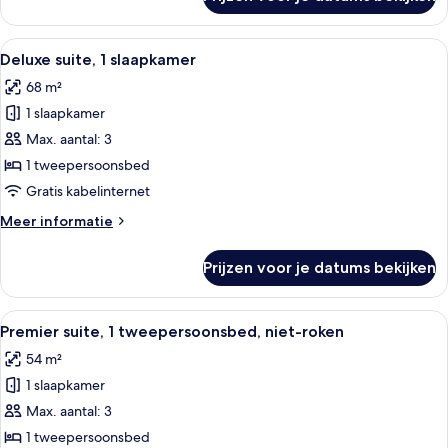
Deluxe
suite,
1
Alle
Hotelkamer met een groot bed, nacht
5
slaapkamer
Deluxe suite, 1 slaapkamer
foto's
68 m²
voor
1 slaapkamer
Deluxe
suite,
Max. aantal: 3
1
1 tweepersoonsbed
slaapkamer
Gratis kabelinternet
laden
Meer
Meer informatie
details
over
Prijzen voor je datums bekijken
Deluxe
suite,
1
Alle
Hotelkamer met een bed, een bureau me
7
slaapkamer
Premier suite, 1 tweepersoonsbed, niet-roken
foto's
54 m²
voor
1 slaapkamer
Premier
suite,
Max. aantal: 3
1
1 tweepersoonsbed