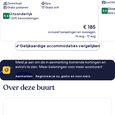
Luchth
Seyahi
Zwembad
Spa
Marina
Gratis parkeren
Gratis wifi
Beach
9.6
Uitz
9,6
Resort
van
469 
9.4
Uitzonderlijk
9,4
&
10,
van
1.005 beoordelingen
Marina
Uitzonder
10,
De
€ 185
Dubai
469
Uitzonderlijk,
prijs
Marina
beoorde
1.005
inclusief belastingen en toeslagen
is
16 aug - 17 aug
beoordelingen
€ 185
Gelijkaardige accommodaties vergelijken
Meld je aan om de in aanmerking komende kortingen en
extra's te zien. Meer beloningen voor meer avonturen!
Aanmelden
Registreer je nu, gratis en voor niets
Over deze buurt