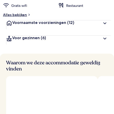
Gratis wifi
Restaurant
b
e
Alles bekijken
o
o
Voornaamste voorzieningen
(12)
r
d
e
Voor gezinnen
(6)
l
i
n
g
e
n
Waarom we deze accommodatie geweldig
vinden
v
a
n
r
e
i
z
i
g