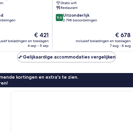
en
Gratis wifi
District
Restaurant
9.6
nd
Uitzonderlijk
9,6
van
rdelingen
2.798 beoordelingen
10,
Uitzonderlijk,
De
De
€ 421
€ 678
2.798
prijs
prijs
lusief belastingen en toeslagen
inclusief belastingen en toeslagen
n
beoordelingen
is
is
4 sep - 5 sep
7 aug - 8 aug
€ 421
€ 678
Gelijkaardige accommodaties vergelijken
ende kortingen en extra's te zien.
ren!