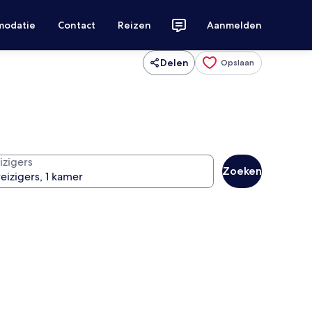
modatie
Contact
Reizen
Aanmelden
Delen
Opslaan
izigers
Zoeken