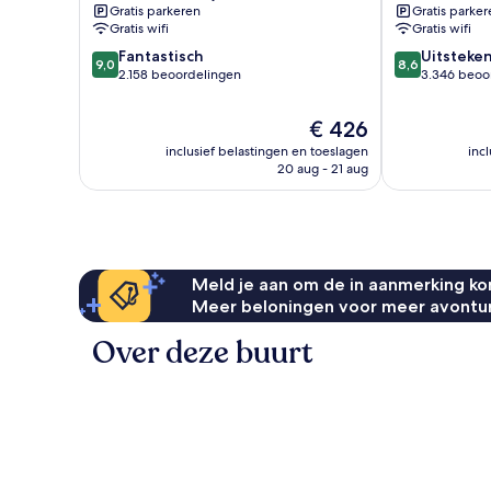
Gratis parkeren
Gratis parker
District
Uptown
Gratis wifi
Gratis wifi
District
9.0
8.6
Fantastisch
Uitsteke
9,0
8,6
van
van
2.158 beoordelingen
3.346 beoo
10,
10,
Fantastisch,
Uitstekend,
De
€ 426
2.158
3.346
prijs
inclusief belastingen en toeslagen
inc
beoordelingen
beoordelinge
is
20 aug - 21 aug
€ 426
Meld je aan om de in aanmerking kom
Meer beloningen voor meer avontu
Over deze buurt