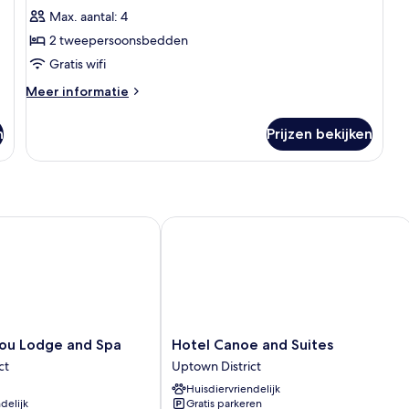
1
Max. aantal: 4
slaapkamer
2 tweepersoonsbedden
laden
Gratis wifi
Meer
Meer informatie
details
over
n
Prijzen bekijken
Suite,
1
slaapkamer
u Lodge and Spa
Hotel Canoe and Suites
Hotel
bou Lodge and Spa
Hotel Canoe and Suites
Canoe
ct
Uptown District
and
Huisdiervriendelijk
Suites
delijk
Gratis parkeren
Uptown