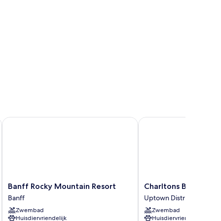
Banff Rocky Mountain Resort
Charltons Banff
Banff
Charltons
Banff Rocky Mountain Resort
Charltons Banff
Rocky
Banff
Banff
Uptown District
Mountain
Uptown
Zwembad
Zwembad
Resort
District
Huisdiervriendelijk
Huisdiervriendelijk
Banff