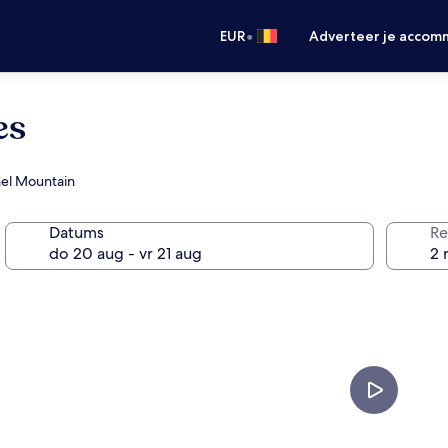
•
EUR
Adverteer je accom
es
nel Mountain
Datums
Re