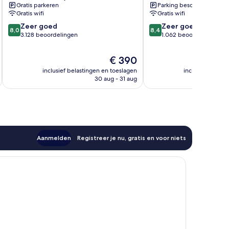
Gratis parkeren
Parking beschikbaar
Gratis wifi
Gratis wifi
8.0
8.4
Zeer goed
Zeer goed
8,0
8,4
van
van
3.128 beoordelingen
1.062 beoordelingen
10,
10,
Zeer
Zeer
De
€ 390
goed,
goed,
prijs
inclusief belastingen en toeslagen
inclusief belast
3.128
1.062
is
30 aug - 31 aug
beoordelingen
beoordelingen
€ 390
Aanmelden
Registreer je nu, gratis en voor niets