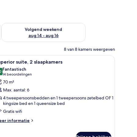
 dit weekend aug 7 - aug 9
De beschikbaarheid controleren voor volgend weekend aug 14
Volgend weekend
aug 14 - aug 16
8 van 8 kamers weergeven
e fauteuil en een houten kastje met toiletartikelen.
| Luxe beddengoed, een kluis op de kamer, verduisterende gordijnen
le
Een woonkamer met een bank, fauteuil, salont
12
perior suite, 2 slaapkamers
oto's
Fantastisch
oor
0
9,0 van 10
(14
14 beoordelingen
uperior
beoordelingen)
70 m²
ite,
Max. aantal: 6
4 tweepersoonsbedden en 1 tweepersoons zetelbed OF 1
laapkamers
kingsize bed en 1 queensize bed
aden
Gratis wifi
eer
er informatie
tails
er
perior