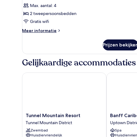
2
Max. aantal: 4
tweepersoonsbedden
2 tweepersoonsbedden
laden
Gratis wifi
Meer
Meer informatie
details
over
Prijzen bekijke
Kamer,
2
tweepersoonsbedden
Gelijkaardige accommodaties
Tunnel Mountain Resort
Banff Caribo
Tunnel
Banff
Tunnel Mountain Resort
Banff Cari
Mountain
Caribou
Tunnel Mountain District
Uptown Distri
Resort
Lodge
Zwembad
Spa
Tunnel
and
Huisdiervriendelijk
Huisdiervrien
Mountain
Spa