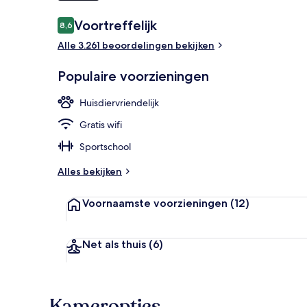
Beoordelingen
Voortreffelijk
8,6
8,6 op 10 –
Indoor spab
Alle 3.261 beoordelingen bekijken
Populaire voorzieningen
Huisdiervriendelijk
Gratis wifi
Sportschool
Alles bekijken
Voornaamste voorzieningen
(12)
Net als thuis
(6)
Kameropties