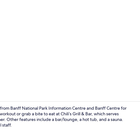
Video van ma
e from Banff National Park Information Centre and Banff Centre for
workout or grab a bite to eat at Chili’s Grill & Bar, which serves
er. Other features include a bar/lounge, a hot tub, and a sauna.
Voorkant ac
 staff.