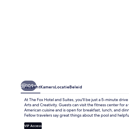
Suites
109+
Overzicht
Kamers
Locatie
Beleid
At The Fox Hotel and Suites, you'll be just a 5-minute driv
Arts and Creativity. Guests can visit the fitness center for a 
American cuisine and is open for breakfast, lunch, and dinn
Fellow travelers say great things about the pool and helpful
VIP Access