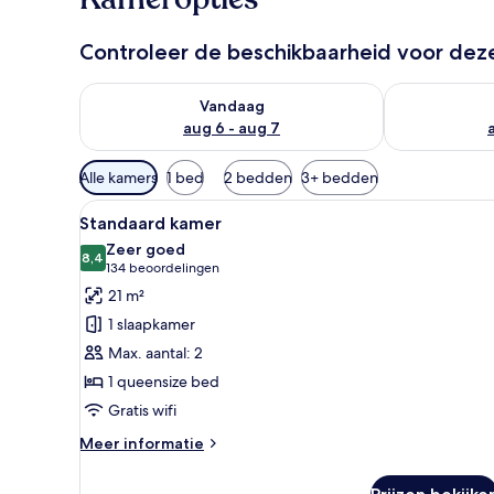
Controleer de beschikbaarheid voor de
De beschikbaarheid controleren voor vanavond aug 
De beschikbaa
Vandaag
aug 6 - aug 7
Beschikbare
Alle kamers
1 bed
2 bedden
3+ bedden
filters
Alle
Hotelkamer met een groot bed,
voor
6
Standaard kamer
foto's
kamers
Zeer goed
voor
8,4
8,4 van 10
(134
134 beoordelingen
Standaard
beoordelingen)
21 m²
kamer
1 slaapkamer
laden
Max. aantal: 2
1 queensize bed
Gratis wifi
Meer
Meer informatie
details
over