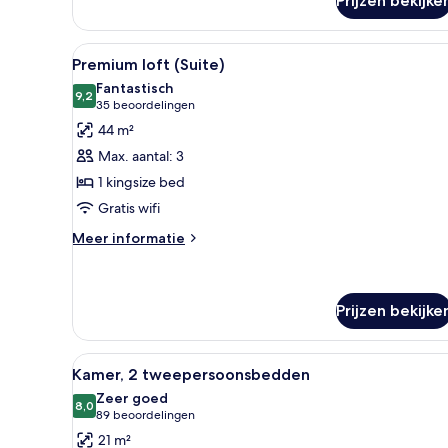
Prijzen bekijke
Standaard
kamer
Alle
Hotelkamer met een groot bed
9
Premium loft (Suite)
foto's
Fantastisch
voor
9,2
9,2 van 10
(35
35 beoordelingen
Premium
beoordelingen)
44 m²
loft
Max. aantal: 3
(Suite)
1 kingsize bed
laden
Gratis wifi
Meer
Meer informatie
details
over
Premium
loft
Prijzen bekijke
(Suite)
Alle
Kamer, 2 tweepersoonsbedden 
6
Kamer, 2 tweepersoonsbedden
foto's
Zeer goed
voor
8,0
8,0 van 10
(89
89 beoordelingen
Kamer,
beoordelingen)
21 m²