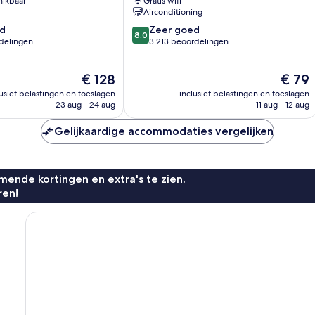
hikbaar
Gratis wifi
Street
Airconditioning
Romantische
8.0
d
Zone
Zeer goed
8,0
van
rdelingen
3.213 beoordelingen
10,
Zeer
De
De
€ 128
€ 79
goed,
prijs
prijs
3.213
lusief belastingen en toeslagen
inclusief belastingen en toeslagen
is
is
n
beoordelingen
23 aug - 24 aug
11 aug - 12 aug
€ 128
€ 79
Gelijkaardige accommodaties vergelijken
ende kortingen en extra's te zien.
ren!