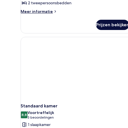
2 tweepersoonsbedden
Meer
Meer informatie
details
over
Prijzen bekijke
Kamer
Standaard kamer
Voortreffelijk
8,8
8,8 van 10
(3
3 beoordelingen
beoordelingen)
1 slaapkamer