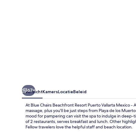
Puerto
Vallarta
Mexico
-
Adults
Only
67+
Overzicht
Kamers
Locatie
Beleid
At Blue Chairs Beachfront Resort Puerto Vallarta Mexico - 
massage, plus you'll be just steps from Playa de los Muerto
mood for pampering can visit the spa to indulge in deep-
of 2 restaurants, serves breakfast and lunch. Other highlig
Fellow travelers love the helpful staff and beach location.