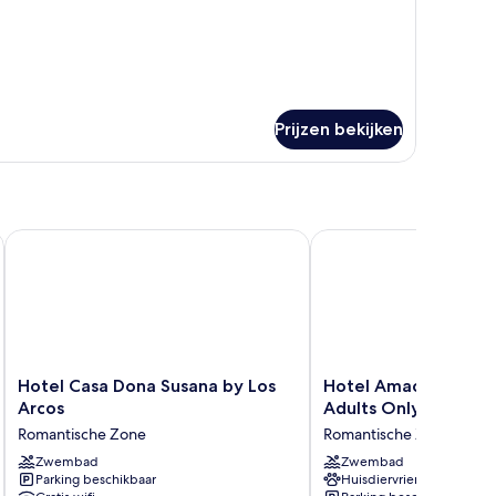
Prijzen bekijken
eet
Hotel Casa Dona Susana by Los Arcos
Hotel Amaca Puerto Val
Hotel
Hotel
Hotel Casa Dona Susana by Los
Hotel Amaca Puerto V
Casa
Amaca
Arcos
Adults Only
Dona
Puerto
Romantische Zone
Romantische Zone
Susana
Vallarta
by
Zwembad
-
Zwembad
Parking beschikbaar
Huisdiervriendelijk
Los
Adults