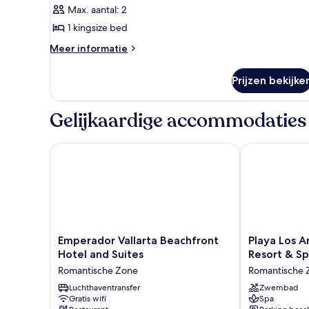
Max. aantal: 2
1 kingsize bed
Meer
Meer informatie
details
over
Prijzen bekijke
Standaard
kamer
Gelijkaardige accommodaties
Emperador Vallarta Beachfront Hotel and Suites
Playa Los Arc
Emperador
Playa
Emperador Vallarta Beachfront
Playa Los A
Vallarta
Los
Hotel and Suites
Resort & S
Beachfront
Arcos
Romantische Zone
Romantische 
Hotel
Hotel
and
Luchthaventransfer
Beach
Zwembad
Gratis wifi
Spa
Suites
Resort