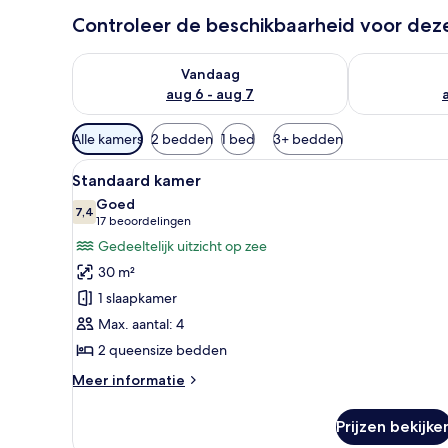
Controleer de beschikbaarheid voor de
De beschikbaarheid controleren voor vanavond aug 
De beschikbaa
Vandaag
aug 6 - aug 7
Beschikbare
Alle kamers
2 bedden
1 bed
3+ bedden
filters
Alle
Een hotelkamer met twee bedde
voor
7
Standaard kamer
foto's
kamers
Goed
voor
7,4
7,4 van 10
(17
17 beoordelingen
Standaard
beoordelingen)
Gedeeltelijk uitzicht op zee
kamer
30 m²
laden
1 slaapkamer
Max. aantal: 4
2 queensize bedden
Meer
Meer informatie
details
over
Prijzen bekijke
Standaard