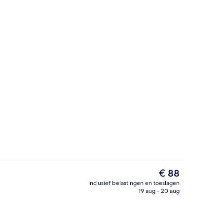
Terras
De
€ 88
huidige
inclusief belastingen en toeslagen
prijs
19 aug - 20 aug
amer | Individueel gedecoreerd, individueel gemeubileerd, beddengoed
Standaard kamer | Individueel gedec
is
€ 88