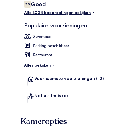
Beoordelingen
Goed
7,0
7,0 op 10 –
Alle 1.004 beoordelingen bekijken
Accommodatie
Populaire voorzieningen
Zwembad
Parking beschikbaar
Restaurant
Alles bekijken
Voornaamste voorzieningen
(12)
Net als thuis
(6)
Kameropties