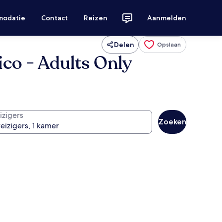
modatie
Contact
Reizen
Aanmelden
Delen
Opslaan
ico - Adults Only
izigers
Zoeken