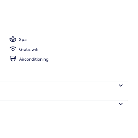
 ligt op het strand, massage op het strand
Spa
Gratis wifi
Airconditioning