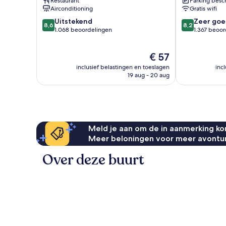
Restaurant
Parking besc
Romantische
&
Airconditioning
Gratis wifi
Zone
Spa
8.6
8.2
Uitstekend
Romantische
Zeer goe
8,6
8,2
van
van
1.068 beoordelingen
Zone
1.367 beoo
10,
10,
Uitstekend,
Zeer
De
€ 57
1.068
goed,
prijs
beoordelingen
1.367
inclusief belastingen en toeslagen
inc
is
beoordelinge
19 aug - 20 aug
€ 57
Meld je aan om de in aanmerking kom
Meer beloningen voor meer avontu
Over deze buurt