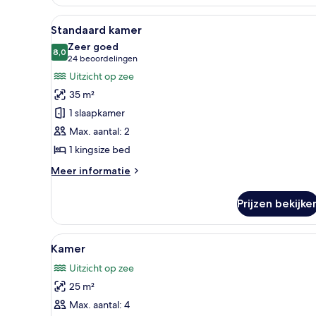
kamer
Alle
Een hotelkamer met een bed, ee
11
Standaard kamer
foto's
Zeer goed
voor
8,0
8,0 van 10
(24
24 beoordelingen
Standaard
beoordelingen)
Uitzicht op zee
kamer
35 m²
laden
1 slaapkamer
Max. aantal: 2
1 kingsize bed
Meer
Meer informatie
details
over
Prijzen bekijke
Standaard
kamer
Alle
Individueel gedecoreerd, ind
8
Kamer
foto's
Uitzicht op zee
voor
25 m²
Kamer
laden
Max. aantal: 4