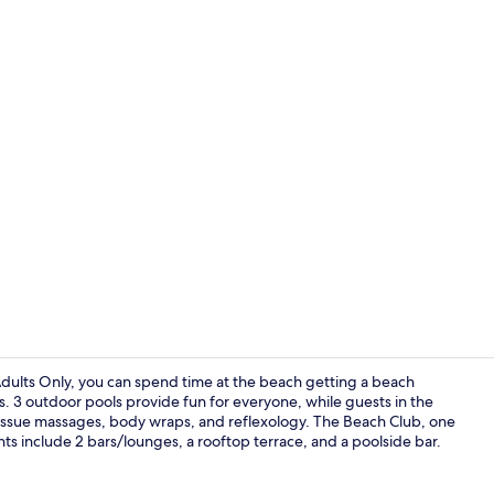
Lobby
Adults Only, you can spend time at the beach getting a beach
s. 3 outdoor pools provide fun for everyone, while guests in the
tissue massages, body wraps, and reflexology. The Beach Club, one
Standaard k
hts include 2 bars/lounges, a rooftop terrace, and a poolside bar.