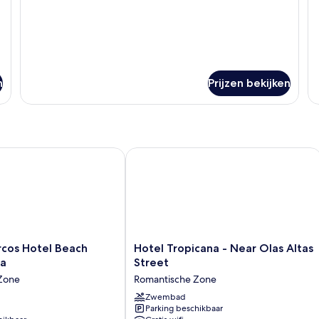
n
Prijzen bekijken
os Hotel Beach Resort & Spa
Hotel Tropicana - Near Olas Altas Str
Hotel
rcos Hotel Beach
Hotel Tropicana - Near Olas Altas
Tropicana
pa
Street
-
Zone
Romantische Zone
Near
Olas
Zwembad
Parking beschikbaar
Altas