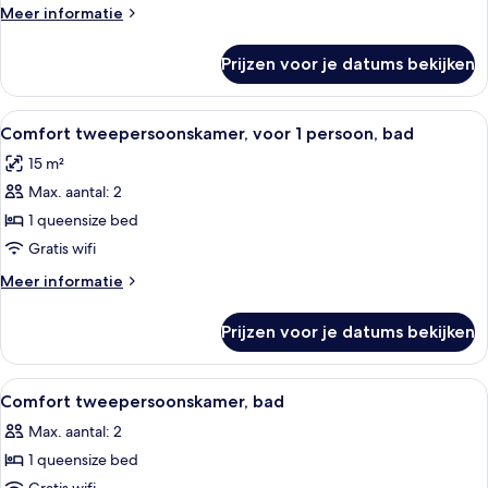
laden
Meer
Meer informatie
details
over
Prijzen voor je datums bekijken
Twin
kamer,
bad
Alle
Een hotelkamer met een bed, een stoel
3
Comfort tweepersoonskamer, voor 1 persoon, bad
foto's
15 m²
voor
Max. aantal: 2
Comfort
tweepersoonskamer,
1 queensize bed
voor
Gratis wifi
1
Meer
Meer informatie
persoon,
details
bad
over
Prijzen voor je datums bekijken
Comfort
laden
tweepersoonskamer,
voor
Alle
Een hotelkamer met een bed, een houte
4
1
Comfort tweepersoonskamer, bad
foto's
persoon,
Max. aantal: 2
bad
voor
1 queensize bed
Comfort