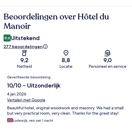
Beoordelingen over Hôtel du
Beoordelingen
Manoir
Uitstekend
8,6
277 beoordelingen
9,2
8,8
9,0
Netheid
Locatie
Personeel en service
Beoordelingen
Geverifieerde beoordeling
10/10 – Uitzonderlijk
4 jan 2026
Vertalen met Google
Beautiful hotel, original woodwork and masonry. We had a small
but very practical room, very clean. Thanks for the great stay!
Lodewijk, reis van 1 nacht