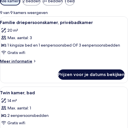
Alle kamers
2 bedden
3+ bedden
1 bed
filters
voor
9 van 9 kamers weergeven
kamers
Alle
Een hotelkamer met twee bedden, een 
6
Familie driepersoonskamer, privébadkamer
foto's
20 m²
voor
Max. aantal: 3
Familie
driepersoonskamer,
1 kingsize bed en 1 eenpersoonsbed OF 3 eenpersoonsbedden
privébadkamer
Gratis wifi
laden
Meer
Meer informatie
details
over
Prijzen voor je datums bekijken
Familie
driepersoonskamer,
privébadkamer
Alle
Een hotelkamer met twee bedden, een
4
Twin kamer, bad
foto's
14 m²
voor
Max. aantal: 1
Twin
kamer,
2 eenpersoonsbedden
bad
Gratis wifi