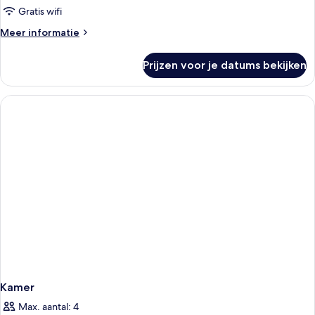
Gratis wifi
Meer
Meer informatie
details
over
Prijzen voor je datums bekijken
Kamer
Kamer
Max. aantal: 4