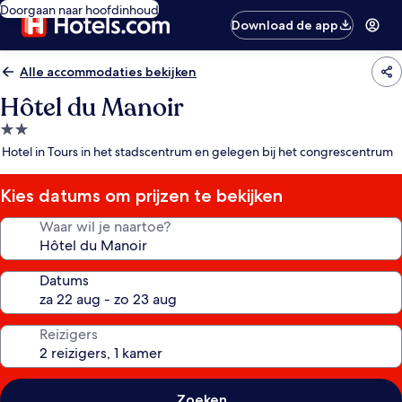
Doorgaan naar hoofdinhoud
Download de app
Alle accommodaties bekijken
Hôtel du Manoir
2.0-
sterrenaccommodatie
Hotel in Tours in het stadscentrum en gelegen bij het congrescentrum
Kies datums om prijzen te bekijken
Waar wil je naartoe?
Datums
Reizigers
Zoeken