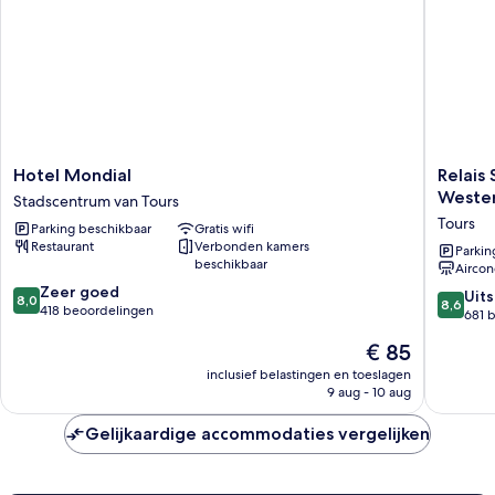
Hotel
Relais
Hotel Mondial
Relais 
Mondial
St
Weste
Stadscentrum van Tours
Stadscentrum
Eloi,
Tours
Parking beschikbaar
Gratis wifi
van
Sure
Restaurant
Verbonden kamers
Tours
Hotel
Parkin
beschikbaar
Aircon
Collecti
8.0
Zeer goed
by
8.6
Uit
8,0
8,6
van
418 beoordelingen
Best
van
681 
10,
Western
10,
De
€ 85
Zeer
Tours
Uitstek
prijs
goed,
681
inclusief belastingen en toeslagen
is
418
9 aug - 10 aug
beoorde
€ 85
beoordelingen
Gelijkaardige accommodaties vergelijken