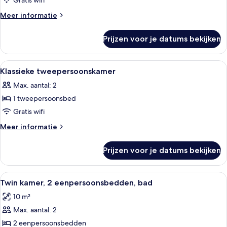
tweepersoonskamer,
Gratis wifi
bad
Meer
Meer informatie
laden
details
over
Prijzen voor je datums bekijken
Comfort
tweepersoonskamer,
bad
Alle
Een slaapkamer met een bed, bloemenb
4
Klassieke tweepersoonskamer
foto's
Max. aantal: 2
voor
1 tweepersoonsbed
Klassieke
tweepersoonskamer
Gratis wifi
laden
Meer
Meer informatie
details
over
Prijzen voor je datums bekijken
Klassieke
tweepersoonskamer
Alle
Een hotelkamer met twee bedden, een
3
Twin kamer, 2 eenpersoonsbedden, bad
foto's
10 m²
voor
Max. aantal: 2
Twin
kamer,
2 eenpersoonsbedden