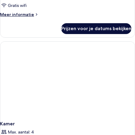
2
Gratis wifi
eenpersoonsbedden,
Meer
Meer informatie
bad
details
laden
over
Prijzen voor je datums bekijken
Twin
kamer,
2
eenpersoonsbedden,
bad
Kamer
Max. aantal: 4