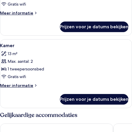
Gratis wifi
Meer
Meer informatie
details
over
Prijzen voor je datums bekijken
Kamer
Alle
Een slaapkamer met een eenpersoonsb
3
Kamer
foto's
13 m²
voor
Max. aantal: 2
Kamer
laden
1 tweepersoonsbed
Gratis wifi
Meer
Meer informatie
details
over
Prijzen voor je datums bekijken
Kamer
Gelijkaardige accommodaties
Hotel Mondial
Relais St