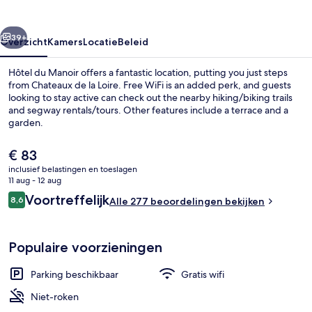
rige
Volgende
39+
Overzicht
Kamers
Locatie
Beleid
Hôtel du Manoir offers a fantastic location, putting you just steps
from Chateaux de la Loire. Free WiFi is an added perk, and guests
looking to stay active can check out the nearby hiking/biking trails
and segway rentals/tours. Other features include a terrace and a
garden.
De
€ 83
huidige
inclusief belastingen en toeslagen
prijs
11 aug - 12 aug
Terras
is
Beoordelingen
Voortreffelijk
8,6
Alle 277 beoordelingen bekijken
€ 83
8,6 op 10 –
Populaire voorzieningen
Parking beschikbaar
Gratis wifi
Niet-roken