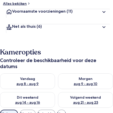
Alles bekijken
Voornaamste voorzieningen
(11)
Net als thuis
(6)
Kameropties
Controleer de beschikbaarheid voor deze
datums
De beschikbaarheid controleren voor vanavond aug 8 - aug 9
De beschikbaarheid controler
Vandaag
Morgen
aug 8 - aug 9
aug 9 - aug 10
De beschikbaarheid controleren voor dit weekend aug 14 - au
De beschikbaarheid controler
Dit weekend
Volgend weekend
aug 14 - aug 16
aug 21 - aug 23
Beschikbare